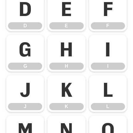
D
E
F
D
E
F
G
H
I
G
H
I
J
K
L
J
K
L
M
N
O