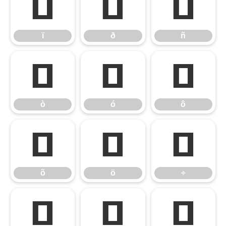
ï
ð
ñ
ï
ð
ñ
ò
ó
ô
ò
ó
ô
õ
ö
÷
õ
ö
÷
ø
ù
ú