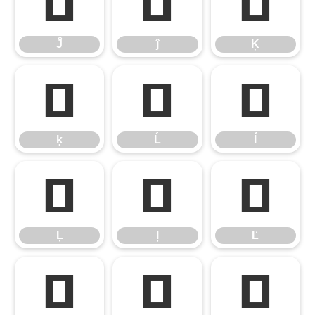
Ĵ
ĵ
Ķ
Ĵ
ĵ
Ķ
ķ
Ĺ
ĺ
ķ
Ĺ
ĺ
Ļ
ļ
Ľ
Ļ
ļ
Ľ
ľ
Ŀ
ŀ