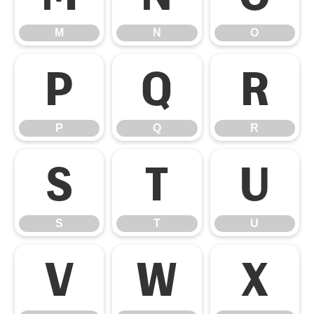
M
N
O
P
Q
R
P
Q
R
S
T
U
S
T
U
V
W
X