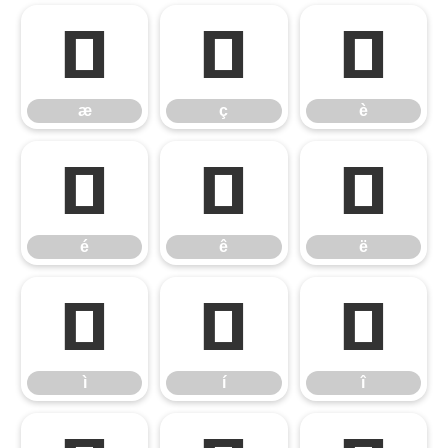
æ
ç
è
æ
ç
è
é
ê
ë
é
ê
ë
ì
í
î
ì
í
î