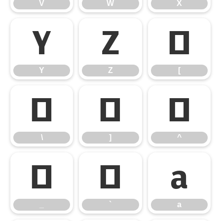
V
W
X
Y
Z
[
Y
Z
[
\
]
^
\
]
^
_
`
a
_
`
a