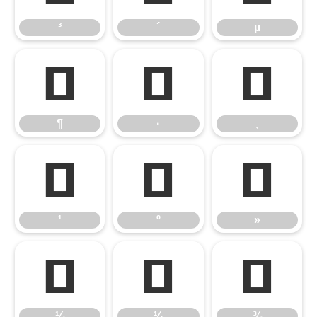
³
´
µ
¶
·
¸
¶
·
¸
¹
º
»
¹
º
»
¼
½
¾
¼
½
¾