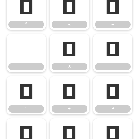
ª
«
¬
ª
«
¬
®
¯
®
¯
°
±
²
°
±
²
³
´
µ