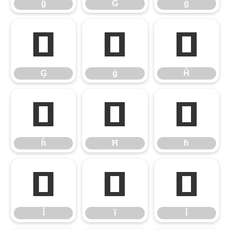
ğ
Ġ
ġ
Ģ
ģ
Ĥ
Ģ
ģ
Ĥ
ĥ
Ħ
ħ
ĥ
Ħ
ħ
Ĩ
ĩ
Ī
Ĩ
ĩ
Ī