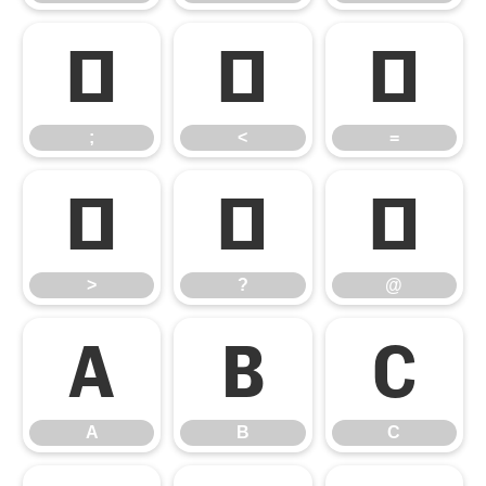
;
<
=
;
<
=
>
?
@
>
?
@
A
B
C
A
B
C