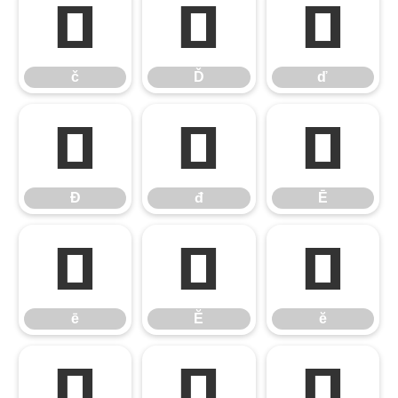
č
Ď
ď
č
Ď
ď
Đ
đ
Ē
Đ
đ
Ē
ē
Ĕ
ĕ
ē
Ĕ
ĕ
Ė
ė
Ę