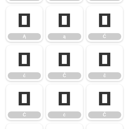
Ą
ą
Ć
Ą
ą
Ć
ć
Ĉ
ĉ
ć
Ĉ
ĉ
Ċ
ċ
Č
Ċ
ċ
Č