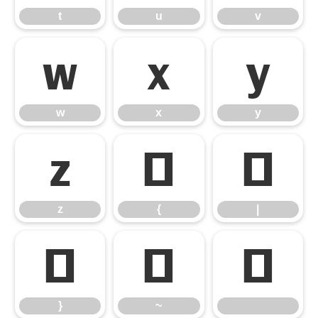
t
u
v
w
x
y
w
x
y
z
{
|
z
{
|
}
~
}
~