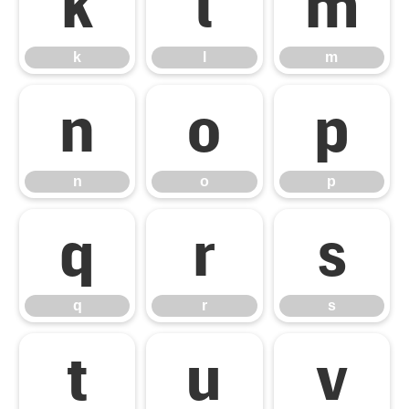
k
l
m
k
l
m
n
o
p
n
o
p
q
r
s
q
r
s
t
u
v