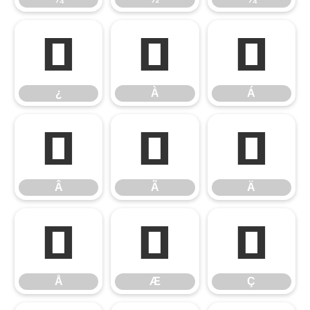
¿
À
Á
¿
À
Á
Â
Ã
Ä
Â
Ã
Ä
Å
Æ
Ç
Å
Æ
Ç