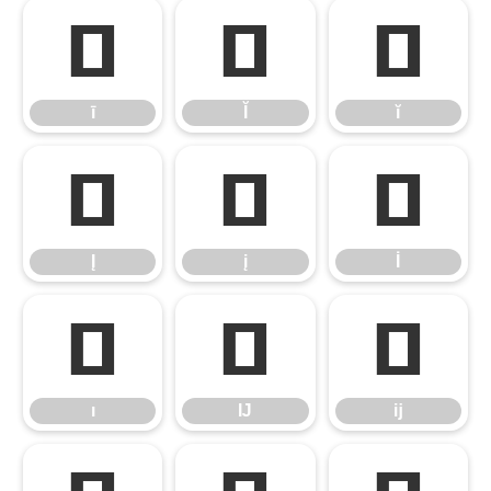
ī
Ĭ
ĭ
ī
Ĭ
ĭ
Į
į
İ
Į
į
İ
ı
Ĳ
ĳ
ı
Ĳ
ĳ