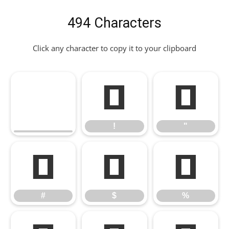
494 Characters
Click any character to copy it to your clipboard
!
"
!
"
#
$
%
#
$
%