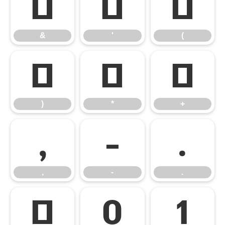
&
'
(
&
'
(
)
*
+
)
*
+
,
-
.
,
-
.
/
0
1