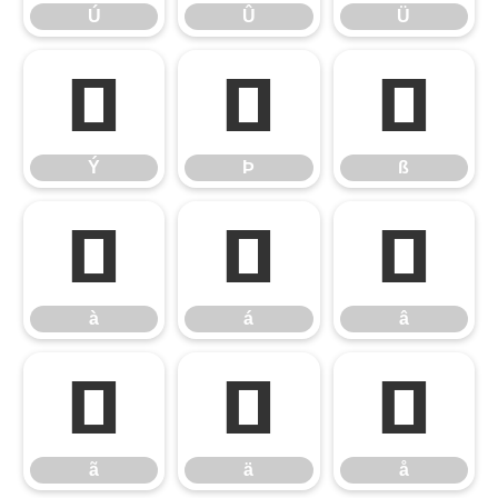
Ú
Û
Ü
Ý
Þ
ß
Ý
Þ
ß
à
á
â
à
á
â
ã
ä
å
ã
ä
å