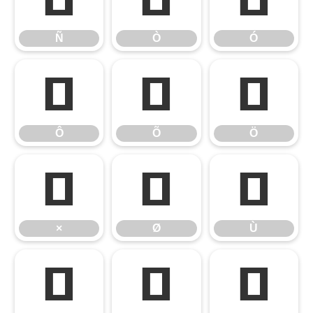
Ñ
Ò
Ó
Ô
Õ
Ö
Ô
Õ
Ö
×
Ø
Ù
×
Ø
Ù
Ú
Û
Ü