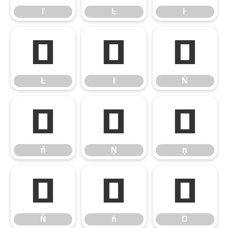
ľ
Ŀ
ŀ
Ł
ł
Ń
Ł
ł
Ń
ń
Ņ
ņ
ń
Ņ
ņ
Ň
ň
Ŋ
Ň
ň
Ŋ