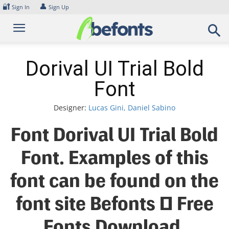
Skip
🔐
👤
Sign In
Sign Up
to
content
Dorival UI Trial Bold
Font
Designer:
Lucas Gini, Daniel Sabino
Font Dorival UI Trial Bold
Font. Examples of this
font can be found on the
font site Befonts – Free
Fonts Download,