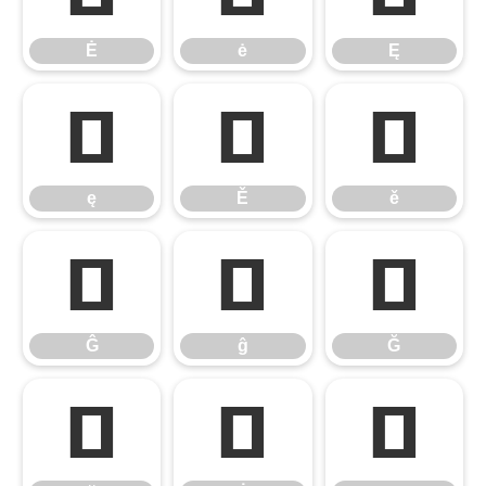
Ė
ė
Ę
ę
Ě
ě
ę
Ě
ě
Ĝ
ĝ
Ğ
Ĝ
ĝ
Ğ
ğ
Ġ
ġ