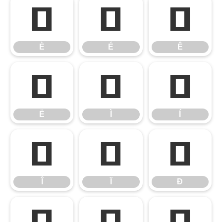
È
É
Ê
È
É
Ê
Ë
Ì
Í
Ë
Ì
Í
Î
Ï
Ð
Î
Ï
Ð
Ñ
Ò
Ó