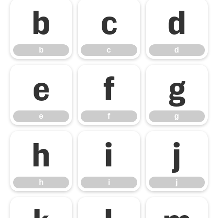
b
c
d
b
c
d
e
f
g
e
f
g
h
i
j
h
i
j