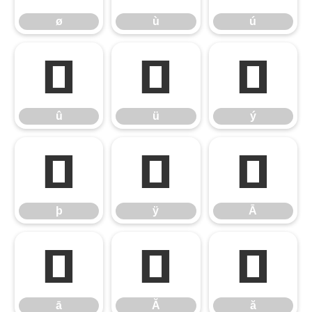
ø
ù
ú
û
ü
ý
û
ü
ý
þ
ÿ
Ā
þ
ÿ
Ā
ā
Ă
ă
ā
Ă
ă