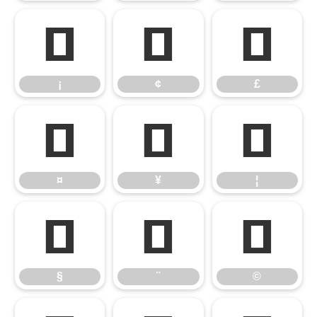
¡
¢
£
¡
¢
£
¤
¥
¦
¤
¥
¦
§
¨
©
§
¨
©