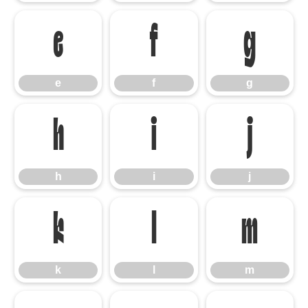
e
f
g
e
f
g
h
i
j
h
i
j
k
l
m
k
l
m