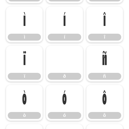
ì
í
î
ì
í
î
ï
ð
ñ
ï
ð
ñ
ò
ó
ô
ò
ó
ô