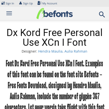
Skip
🔐
👤
Sign In
Sign Up
My Account
to
content
Dx Kord Free Personal
Use XCn I Font
Designer:
Hendra Maulia, Aulia Rahman
Font Dx Kord Free Personal Use XCn I Font. Examples
of this font can be found on the font site Befonts –
Free Fonts Download, designed by Hendra Maulia,
Aulia Rahman, include the number of glyphs 367
characters. Let your words take flight with this font