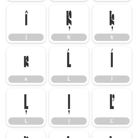
ĵ
Ķ
ķ
ĵ
Ķ
ķ
ĸ
Ĺ
ĺ
ĸ
Ĺ
ĺ
Ļ
ļ
Ľ
Ļ
ļ
Ľ