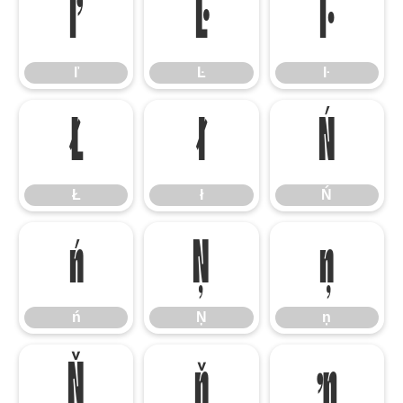
ľ
Ŀ
ŀ
ľ
Ŀ
ŀ
Ł
ł
Ń
Ł
ł
Ń
ń
Ņ
ņ
ń
Ņ
ņ
Ň
ň
ŉ