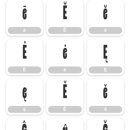
ē
Ĕ
ĕ
ē
Ĕ
ĕ
Ė
ė
Ę
Ė
ė
Ę
ę
Ě
ě
ę
Ě
ě