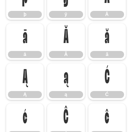
þ
ÿ
Ā
ā
Ă
ă
ā
Ă
ă
Ą
ą
Ć
Ą
ą
Ć
ć
Ĉ
ĉ