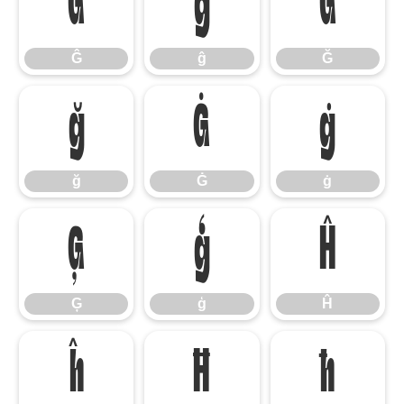
Ĝ
ĝ
Ğ
Ĝ
ĝ
Ğ
ğ
Ġ
ġ
ğ
Ġ
ġ
Ģ
ģ
Ĥ
Ģ
ģ
Ĥ
ĥ
Ħ
ħ