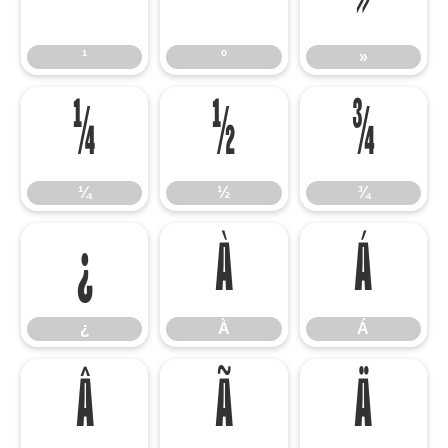
¹
º
»
¹
º
»
¼
½
¾
¼
½
¾
¿
À
Á
¿
À
Á
Â
Ã
Ä