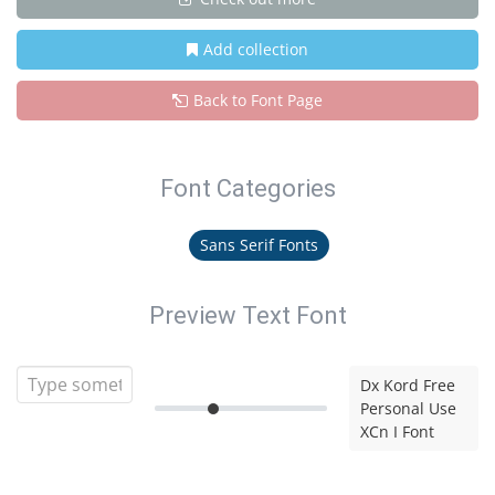
Add collection
Back to Font Page
Font Categories
Sans Serif Fonts
Preview Text Font
Dx Kord Free
Personal Use
XCn I Font