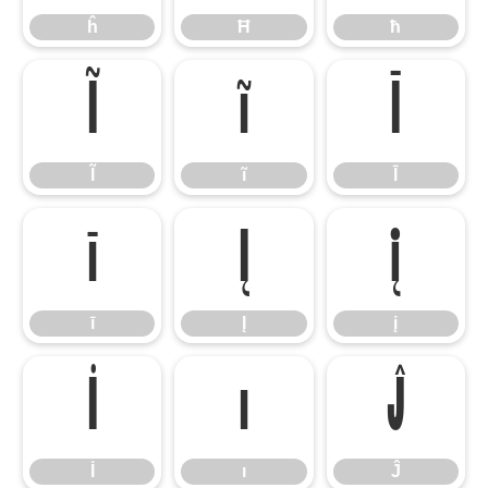
ĥ
Ħ
ħ
Ĩ
ĩ
Ī
Ĩ
ĩ
Ī
ī
Į
į
ī
Į
į
İ
ı
Ĵ
İ
ı
Ĵ