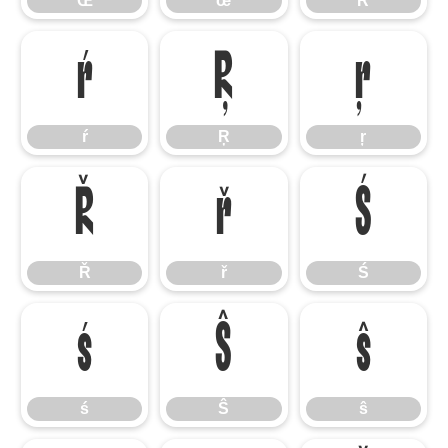
Œ
œ
Ŕ
ŕ
Ŗ
ŗ
ŕ
Ŗ
ŗ
Ř
ř
Ś
Ř
ř
Ś
ś
Ŝ
ŝ
ś
Ŝ
ŝ