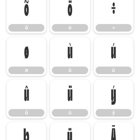
õ
ö
÷
õ
ö
÷
ø
ù
ú
ø
ù
ú
û
ü
ý
û
ü
ý
þ
ÿ
Ā