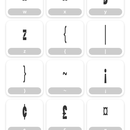
w
x
y
z
{
|
z
{
|
}
~
¡
}
~
¡
¢
£
¤