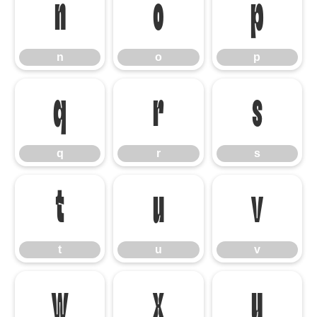
n
o
p
n
o
p
q
r
s
q
r
s
t
u
v
t
u
v
w
x
y