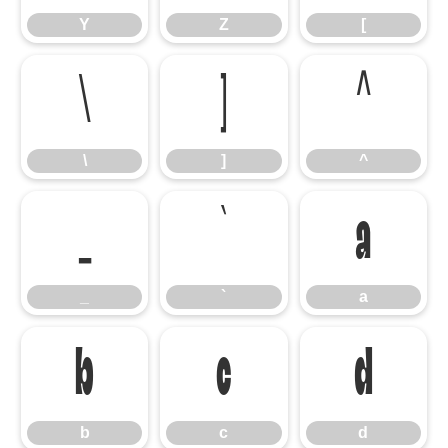
Y
Z
[
\
]
^
\
]
^
_
`
a
_
`
a
b
c
d
b
c
d