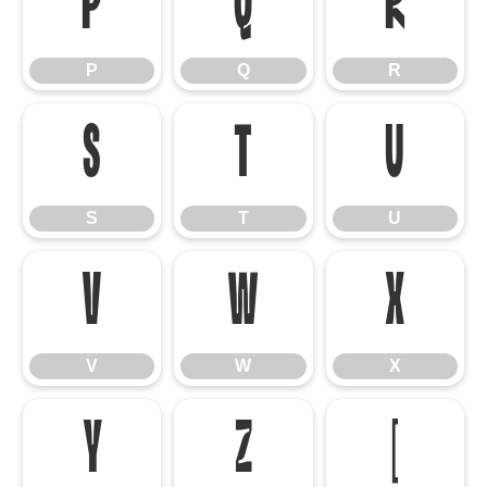
P
Q
R
P
Q
R
S
T
U
S
T
U
V
W
X
V
W
X
Y
Z
[