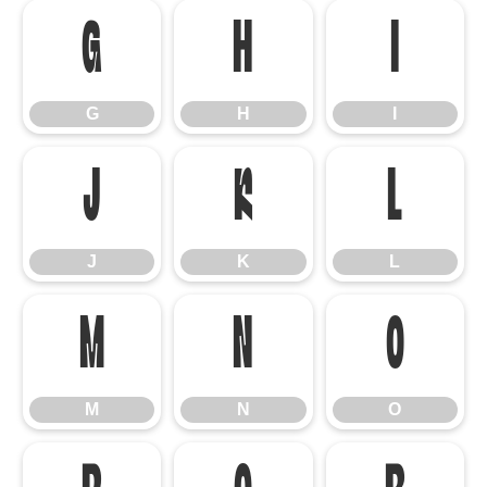
G
H
I
G
H
I
J
K
L
J
K
L
M
N
O
M
N
O