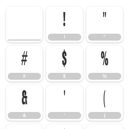
!
"
!
"
#
$
%
#
$
%
&
'
(
&
'
(