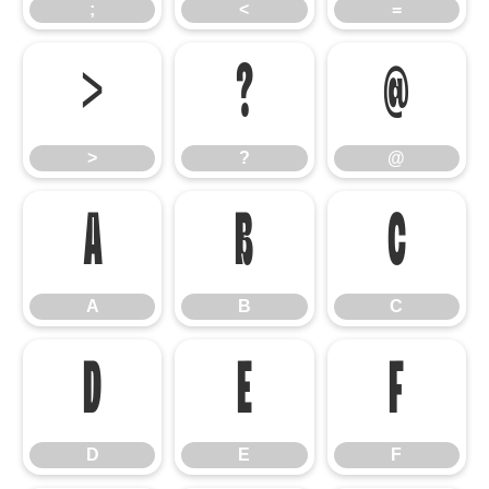
;
<
=
>
?
@
>
?
@
A
B
C
A
B
C
D
E
F
D
E
F