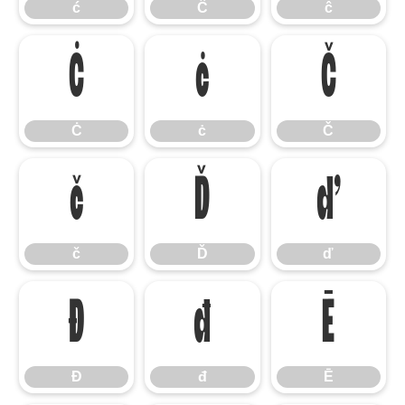
ć
Ĉ
ĉ
Ċ
ċ
Č
Ċ
ċ
Č
č
Ď
ď
č
Ď
ď
Đ
đ
Ē
Đ
đ
Ē