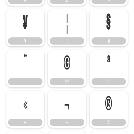
¢
£
¤
¥
¦
§
¥
¦
§
¨
©
ª
¨
©
ª
«
¬
®
«
¬
®