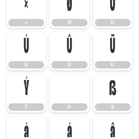
×
Ø
Ù
×
Ø
Ù
Ú
Û
Ü
Ú
Û
Ü
Ý
Þ
ß
Ý
Þ
ß
à
á
â