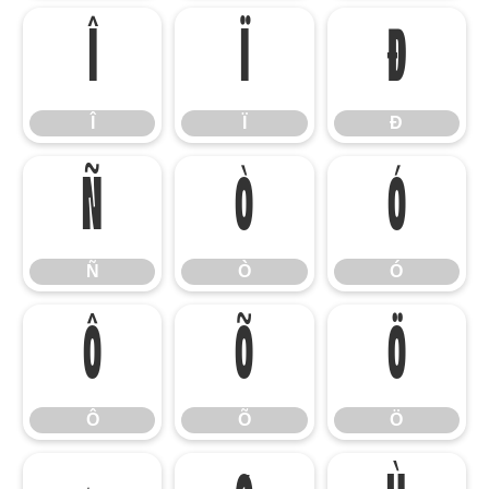
Î
Ï
Ð
Î
Ï
Ð
Ñ
Ò
Ó
Ñ
Ò
Ó
Ô
Õ
Ö
Ô
Õ
Ö