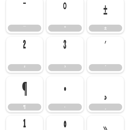
¯
°
±
¯
°
±
²
³
´
²
³
´
¶
·
¸
¶
·
¸