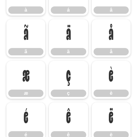
à
á
â
ã
ä
å
ã
ä
å
æ
ç
è
æ
ç
è
é
ê
ë
é
ê
ë