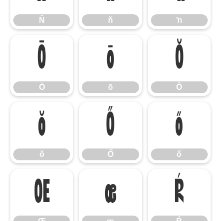
Ň
ň
ŉ
Ō
ō
Ŏ
Ō
ō
Ŏ
ŏ
Ő
ő
ŏ
Ő
ő
Œ
œ
Ŕ