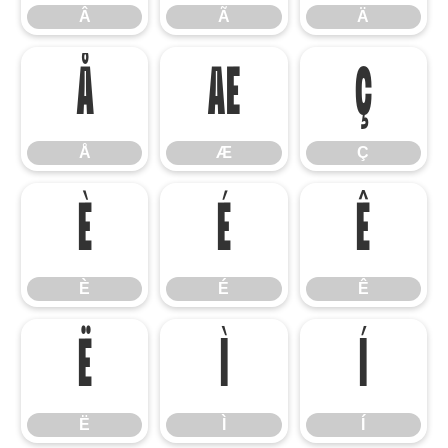
Â
Ã
Ä
Å
Æ
Ç
Å
Æ
Ç
È
É
Ê
È
É
Ê
Ë
Ì
Í
Ë
Ì
Í