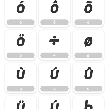
ó
ô
õ
ó
ô
õ
ö
÷
ø
ö
÷
ø
ù
ú
û
ù
ú
û
ü
ý
þ