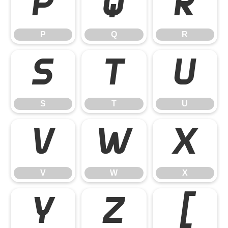
P
Q
R
P
Q
R
S
T
U
S
T
U
V
W
X
V
W
X
Y
Z
[