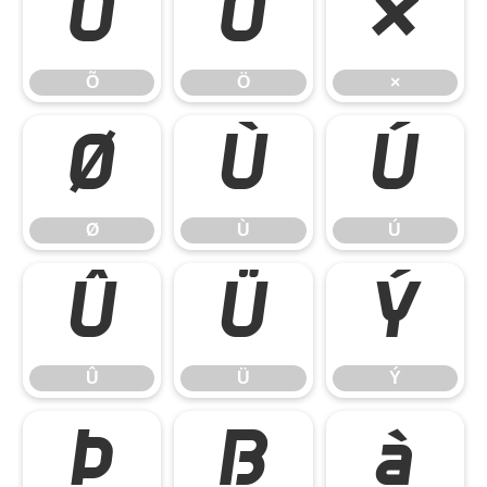
Õ
Ö
×
Õ
Ö
×
Ø
Ù
Ú
Ø
Ù
Ú
Û
Ü
Ý
Û
Ü
Ý
Þ
ß
à