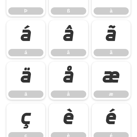
Þ
ß
à
á
â
ã
á
â
ã
ä
å
æ
ä
å
æ
ç
è
é
ç
è
é