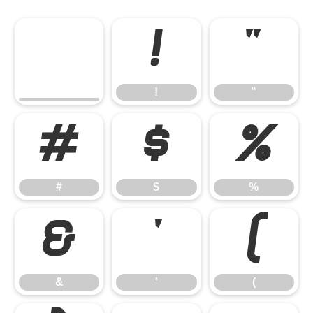
!
"
!
"
#
$
%
#
$
%
&
'
(
&
'
(