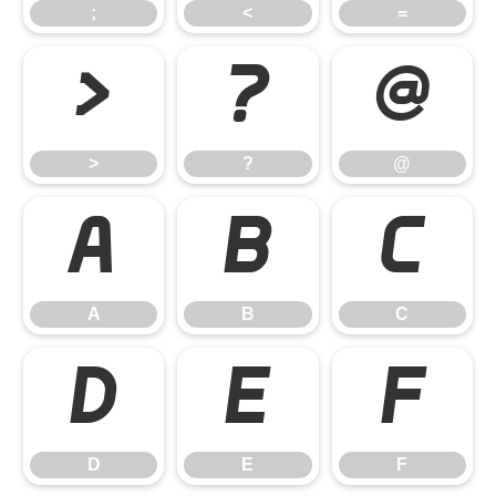
;
<
=
>
?
@
>
?
@
A
B
C
A
B
C
D
E
F
D
E
F