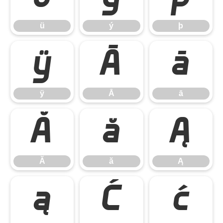
ü
ý
þ
ÿ
Ā
ā
ÿ
Ā
ā
Ă
ă
Ą
Ă
ă
Ą
ą
Ć
ć