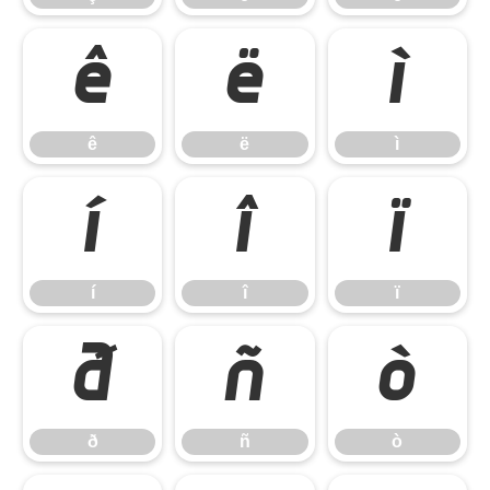
ê
ë
ì
ê
ë
ì
í
î
ï
í
î
ï
ð
ñ
ò
ð
ñ
ò