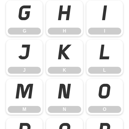
G
H
I
G
H
I
J
K
L
J
K
L
M
N
O
M
N
O