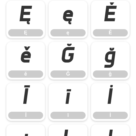
Ę
ę
Ě
Ę
ę
Ě
ě
Ğ
ğ
ě
Ğ
ğ
Ī
ī
İ
Ī
ī
İ