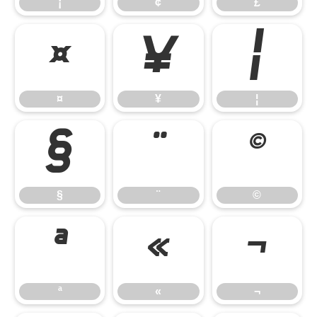
¡
¢
£
¤
¥
¦
¤
¥
¦
§
¨
©
§
¨
©
ª
«
¬
ª
«
¬