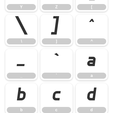
Y
Z
[
\
]
^
\
]
^
_
`
a
_
`
a
b
c
d
b
c
d