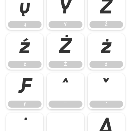
ų
Ÿ
Ź
ų
Ÿ
Ź
ź
Ż
ż
ź
Ż
ż
ƒ
ˆ
ˇ
ƒ
ˆ
ˇ
˙
˛
Δ