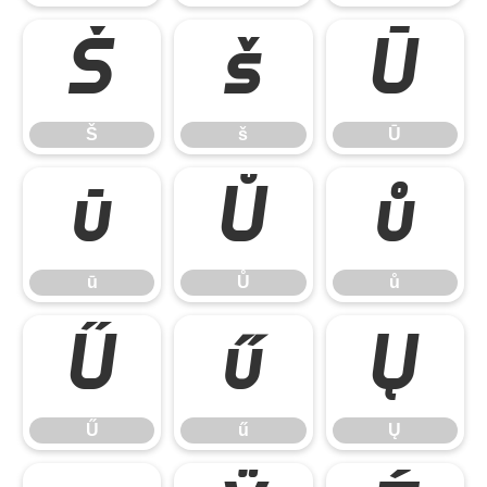
Š
š
Ū
Š
š
Ū
ū
Ů
ů
ū
Ů
ů
Ű
ű
Ų
Ű
ű
Ų