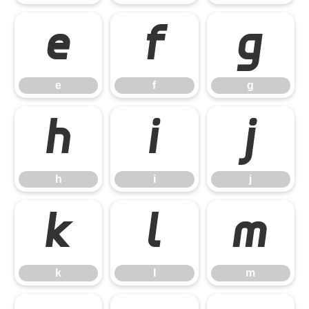
e
f
g
e
f
g
h
i
j
h
i
j
k
l
m
k
l
m