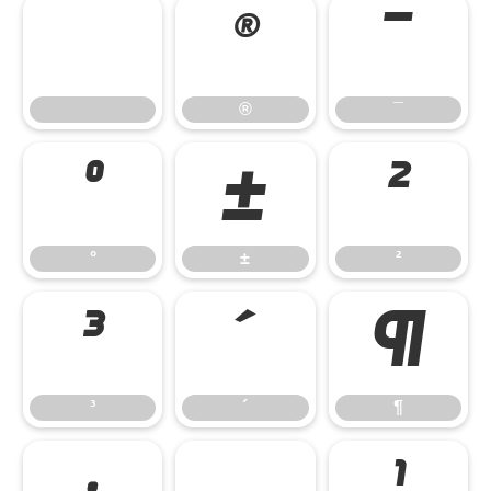
®
¯
®
¯
°
±
²
°
±
²
³
´
¶
³
´
¶