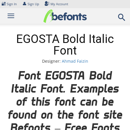
Skip
🔐
👤
Sign In
Sign Up
My Account
to
content
EGOSTA Bold Italic
Font
Designer:
Ahmad Faizin
Font EGOSTA Bold
Italic Font. Examples
of this font can be
found on the font site
Befonts – Free Fonts