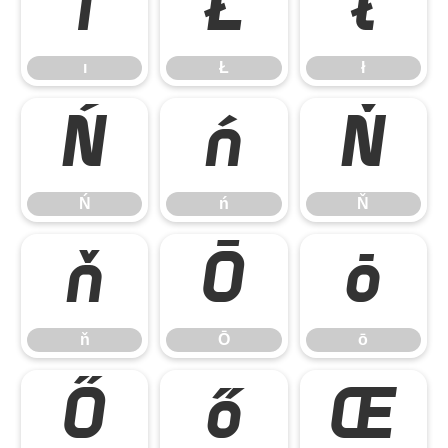
ı
Ł
ł
ı
Ł
ł
Ń
ń
Ň
Ń
ń
Ň
ň
Ō
ō
ň
Ō
ō
Ő
ő
Œ