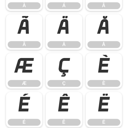
À
Á
Â
Ã
Ä
Å
Ã
Ä
Å
Æ
Ç
È
Æ
Ç
È
É
Ê
Ë
É
Ê
Ë