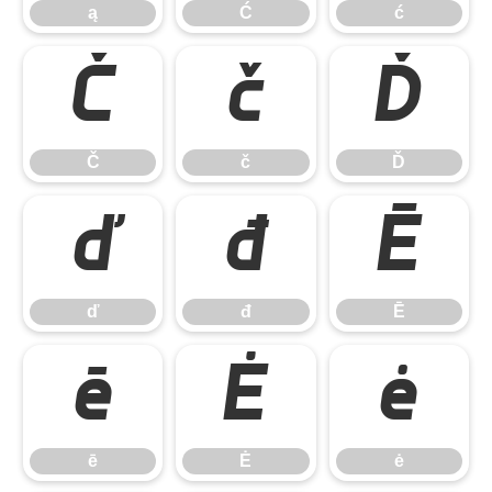
ą
Ć
ć
Č
č
Ď
Č
č
Ď
ď
đ
Ē
ď
đ
Ē
ē
Ė
ė
ē
Ė
ė