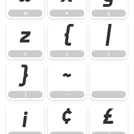
w
x
y
z
{
|
z
{
|
}
~
}
~
¡
¢
£