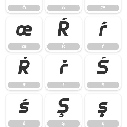
Ő
ő
Œ
œ
Ŕ
ŕ
œ
Ŕ
ŕ
Ř
ř
Ś
Ř
ř
Ś
ś
Ş
ş
ś
Ş
ş