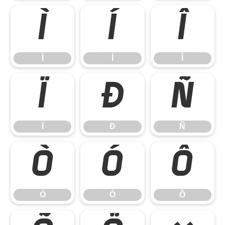
Ì
Í
Î
Ì
Í
Î
Ï
Ð
Ñ
Ï
Ð
Ñ
Ò
Ó
Ô
Ò
Ó
Ô