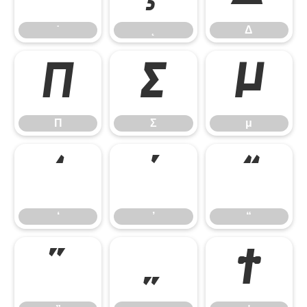
˙
˛
Δ
Π
Σ
μ
Π
Σ
μ
‘
’
“
‘
’
“
”
„
†