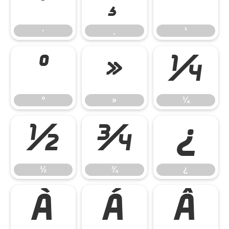
·
¸
¹
·
¸
¹
º
»
¼
º
»
¼
½
¾
¿
½
¾
¿
À
Á
Â