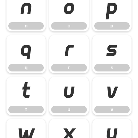
n
o
p
n
o
p
q
r
s
q
r
s
t
u
v
t
u
v
w
x
y