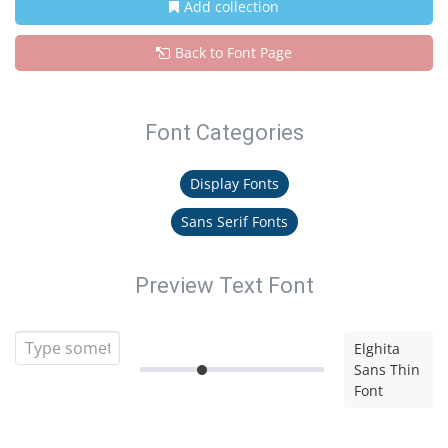
Add collection
Back to Font Page
Font Categories
Display Fonts
Sans Serif Fonts
Preview Text Font
Elghita
Sans Thin
Font