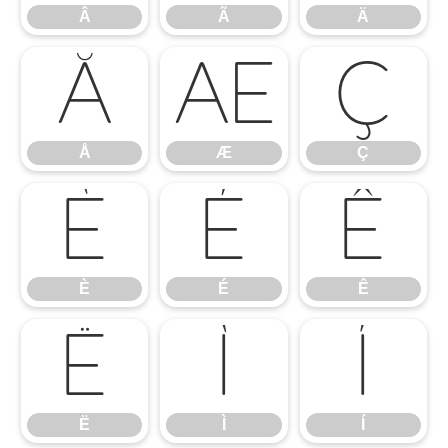
Â
Ã
Ä
Å
Æ
Ç
Å
Æ
Ç
È
É
Ê
È
É
Ê
Ë
Ì
Í
Ë
Ì
Í