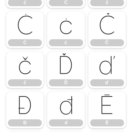
ć
Ĉ
ĉ
Ċ
ċ
Č
Ċ
ċ
Č
č
Ď
ď
č
Ď
ď
Đ
đ
Ē
Đ
đ
Ē