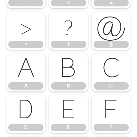
;
<
=
>
?
@
>
?
@
A
B
C
A
B
C
D
E
F
D
E
F