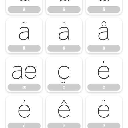
à
á
â
ã
ä
å
ã
ä
å
æ
ç
è
æ
ç
è
é
ê
ë
é
ê
ë