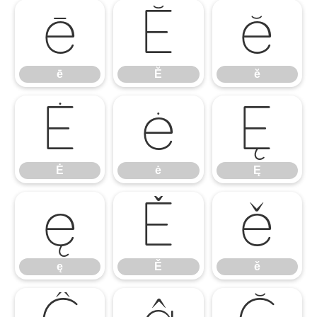
ē
Ĕ
ĕ
ē
Ĕ
ĕ
Ė
ė
Ę
Ė
ė
Ę
ę
Ě
ě
ę
Ě
ě