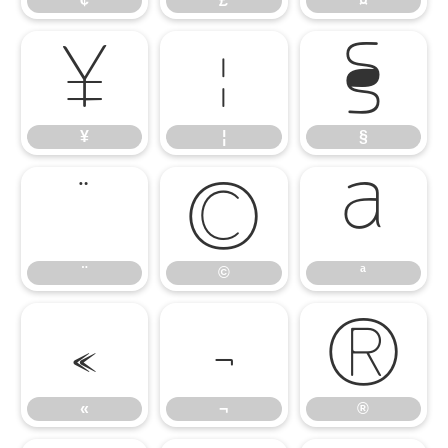
¢
£
¤
¥
¦
§
¥
¦
§
¨
©
ª
¨
©
ª
«
¬
®
«
¬
®