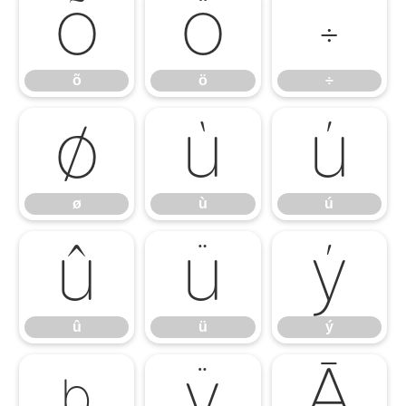
õ
ö
÷
õ
ö
÷
ø
ù
ú
ø
ù
ú
û
ü
ý
û
ü
ý
þ
ÿ
Ā