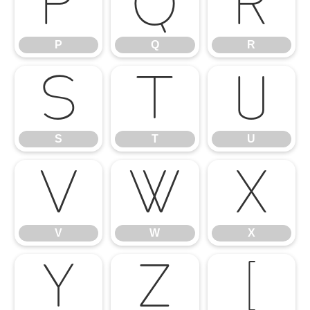
P
Q
R
P
Q
R
S
T
U
S
T
U
V
W
X
V
W
X
Y
Z
[