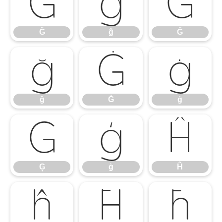
Ĝ
ĝ
Ğ
Ĝ
ĝ
Ğ
ğ
Ġ
ġ
ğ
Ġ
ġ
Ģ
ģ
Ĥ
Ģ
ģ
Ĥ
ĥ
Ħ
ħ