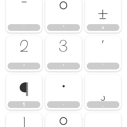
¯
°
±
¯
°
±
²
³
´
²
³
´
¶
·
¸
¶
·
¸