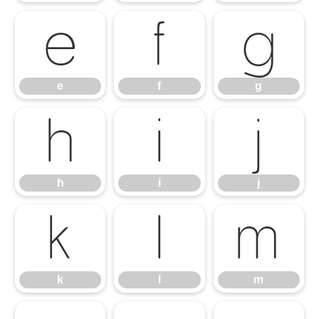
e
f
g
e
f
g
h
i
j
h
i
j
k
l
m
k
l
m