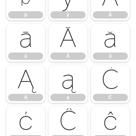
þ
ÿ
Ā
ā
Ă
ă
ā
Ă
ă
Ą
ą
Ć
Ą
ą
Ć
ć
Ĉ
ĉ