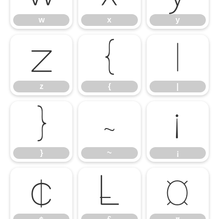
w
x
y
z
{
|
z
{
|
}
~
¡
}
~
¡
¢
£
¤