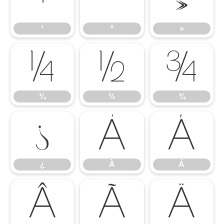
¹
º
»
¹
º
»
¼
½
¾
¼
½
¾
¿
À
Á
¿
À
Á
Â
Ã
Ä