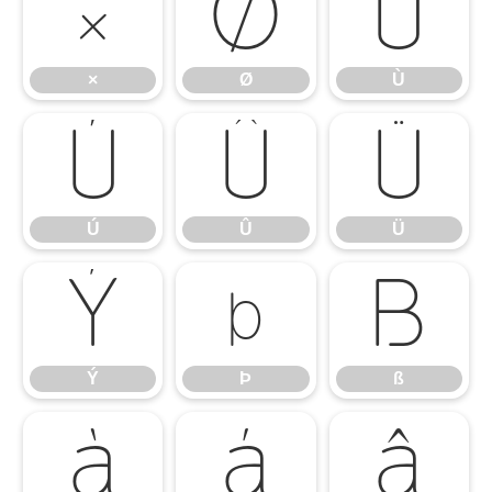
×
Ø
Ù
×
Ø
Ù
Ú
Û
Ü
Ú
Û
Ü
Ý
Þ
ß
Ý
Þ
ß
à
á
â