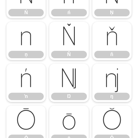
Ń
ń
Ņ
ņ
Ň
ň
ņ
Ň
ň
ŉ
Ŋ
ŋ
ŉ
Ŋ
ŋ
Ō
ō
Ŏ