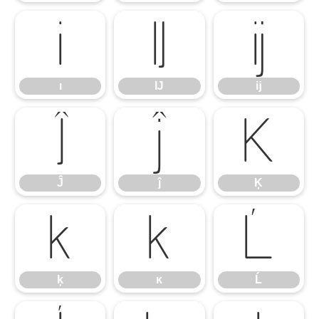
ı
Ĳ
ĳ
ı
Ĳ
ĳ
Ĵ
ĵ
Ķ
Ĵ
ĵ
Ķ
ķ
ĸ
Ĺ
ķ
ĸ
Ĺ