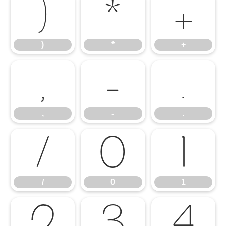
)
*
+
)
*
+
,
-
.
,
-
.
/
0
1
/
0
1
2
3
4