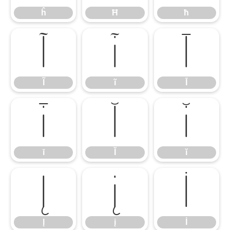
ĥ
Ħ
ħ
Ĩ
ĩ
Ī
Ĩ
ĩ
Ī
ī
Ĭ
ĭ
ī
Ĭ
ĭ
Į
į
İ
Į
į
İ