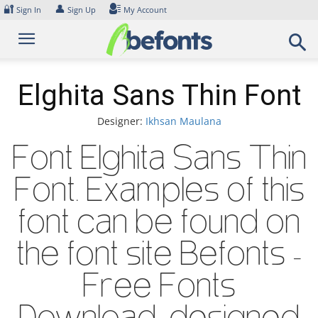
Skip
🔐
👤
Sign In
Sign Up
My Account
to
content
Elghita Sans Thin Font
Designer:
Ikhsan Maulana
Font Elghita Sans Thin
Font. Examples of this
font can be found on
the font site Befonts –
Free Fonts