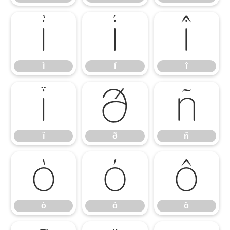
ì
í
î
ì
í
î
ï
ð
ñ
ï
ð
ñ
ò
ó
ô
ò
ó
ô