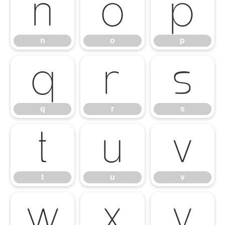
n
o
p
n
o
p
q
r
s
q
r
s
t
u
v
t
u
v
w
x
y