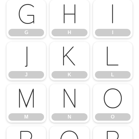
G
H
I
G
H
I
J
K
L
J
K
L
M
N
O
M
N
O