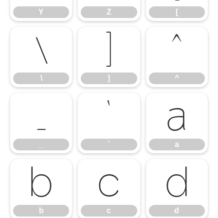
Y
Z
[
\
]
^
\
]
^
_
`
a
_
`
a
b
c
d
b
c
d