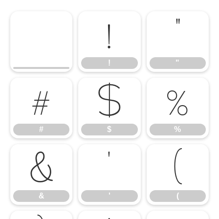
!
"
!
"
#
$
%
#
$
%
&
'
(
&
'
(