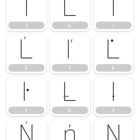
ĺ
Ļ
ļ
ĺ
Ļ
ļ
Ľ
ľ
Ŀ
Ľ
ľ
Ŀ
ŀ
Ł
ł
ŀ
Ł
ł
Ń
ń
Ņ