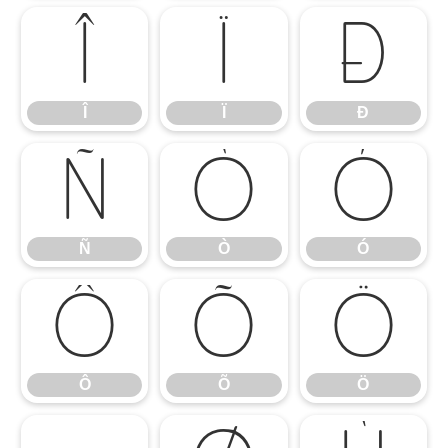
Î
Ï
Ð
Î
Ï
Ð
Ñ
Ò
Ó
Ñ
Ò
Ó
Ô
Õ
Ö
Ô
Õ
Ö