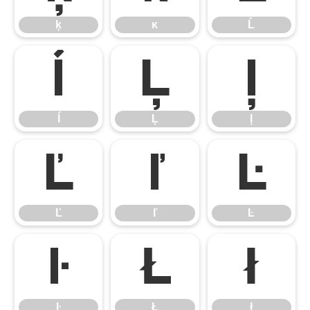
ķ
ĸ
Ĺ
ĺ
Ļ
ļ
ĺ
Ļ
ļ
Ľ
ľ
Ŀ
Ľ
ľ
Ŀ
ŀ
Ł
ł
ŀ
Ł
ł