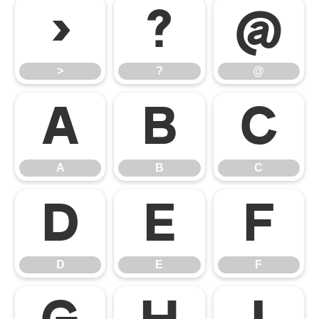
>
?
@
>
?
@
A
B
C
A
B
C
D
E
F
D
E
F