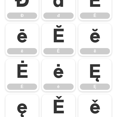
Đ
đ
Ē
Đ
đ
Ē
ē
Ĕ
ĕ
ē
Ĕ
ĕ
Ė
ė
Ę
Ė
ė
Ę
ę
Ě
ě