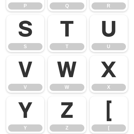
P
Q
R
S
T
U
S
T
U
V
W
X
V
W
X
Y
Z
[
Y
Z
[