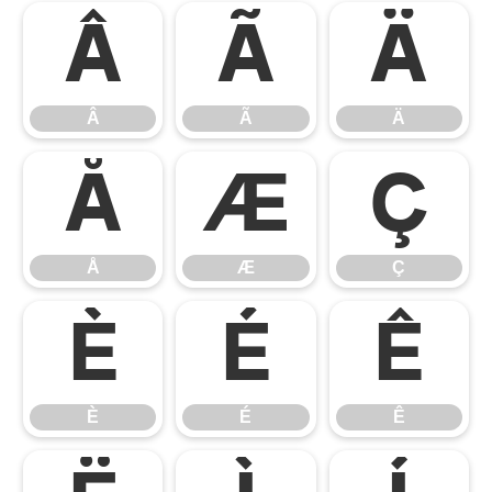
Â
Ã
Ä
Â
Ã
Ä
Å
Æ
Ç
Å
Æ
Ç
È
É
Ê
È
É
Ê