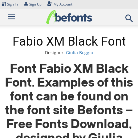
Skip
🔐
👤
Sign In
Sign Up
My Account
to
content
Fabio XM Black Font
Designer:
Giulia Boggio
Font Fabio XM Black
Font. Examples of this
font can be found on
the font site Befonts –
Free Fonts Download,