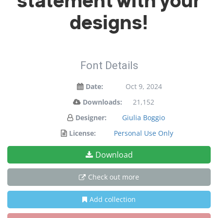
statement with your
designs!
Font Details
Date:
Oct 9, 2024
Downloads:
21,152
Designer:
Giulia Boggio
License:
Personal Use Only
Download
Check out more
Add collection