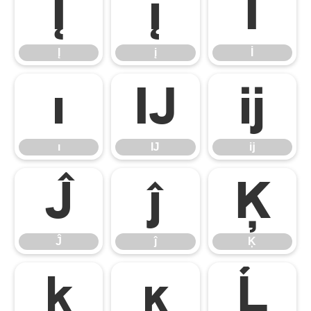
Į
į
İ
Į
į
İ
ı
Ĳ
ĳ
ı
Ĳ
ĳ
Ĵ
ĵ
Ķ
Ĵ
ĵ
Ķ
ķ
ĸ
Ĺ