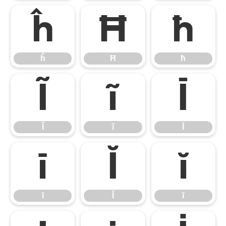
ĥ
Ħ
ħ
ĥ
Ħ
ħ
Ĩ
ĩ
Ī
Ĩ
ĩ
Ī
ī
Ĭ
ĭ
ī
Ĭ
ĭ