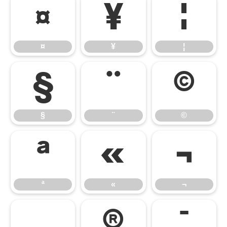
¤
¥
¦
¤
¥
¦
§
¨
©
§
¨
©
ª
«
¬
ª
«
¬
®
¯