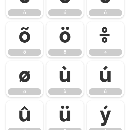
ò
ó
ô
õ
ö
÷
õ
ö
÷
ø
ù
ú
ø
ù
ú
û
ü
ý