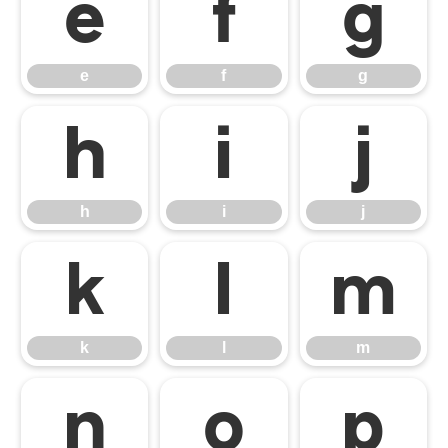
e
f
g
e
f
g
h
i
j
h
i
j
k
l
m
k
l
m
n
o
p