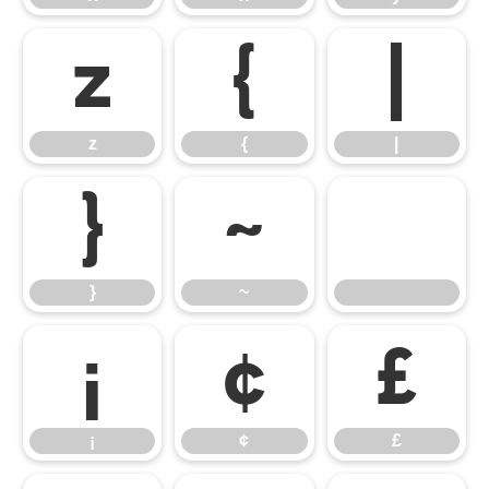
z
{
|
z
{
|
}
~
}
~
¡
¢
£
¡
¢
£