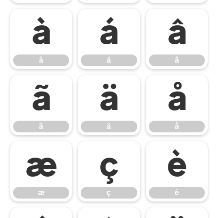
à
á
â
à
á
â
ã
ä
å
ã
ä
å
æ
ç
è
æ
ç
è