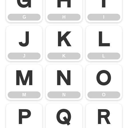
G
H
I
G
H
I
J
K
L
J
K
L
M
N
O
M
N
O
P
Q
R