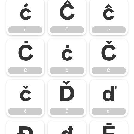
ć
Ĉ
ĉ
ć
Ĉ
ĉ
Ċ
ċ
Č
Ċ
ċ
Č
č
Ď
ď
č
Ď
ď