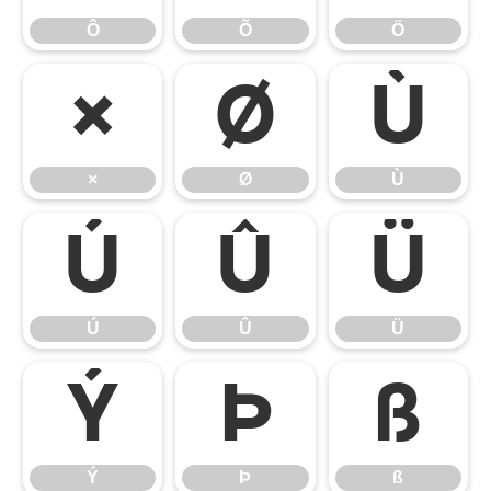
Ô
Õ
Ö
×
Ø
Ù
×
Ø
Ù
Ú
Û
Ü
Ú
Û
Ü
Ý
Þ
ß
Ý
Þ
ß