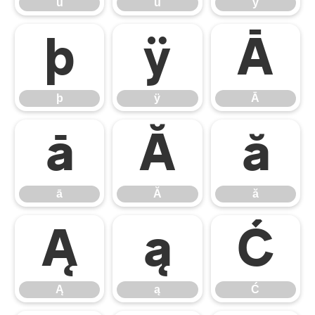
û
ü
ý
þ
ÿ
Ā
þ
ÿ
Ā
ā
Ă
ă
ā
Ă
ă
Ą
ą
Ć
Ą
ą
Ć