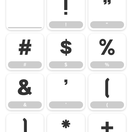
!
"
!
"
#
$
%
#
$
%
&
'
(
&
'
(
)
*
+