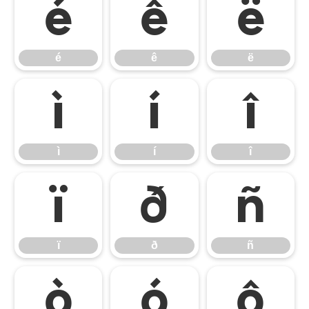
é
ê
ë
é
ê
ë
ì
í
î
ì
í
î
ï
ð
ñ
ï
ð
ñ
ò
ó
ô