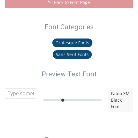
Back to Font Page
Font Categories
Grotesque Fonts
Sans Serif Fonts
Preview Text Font
Fabio XM
Black
Font