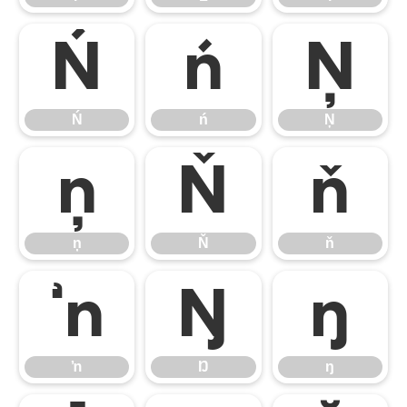
Ń
ń
Ņ
Ń
ń
Ņ
ņ
Ň
ň
ņ
Ň
ň
ŉ
Ŋ
ŋ
ŉ
Ŋ
ŋ