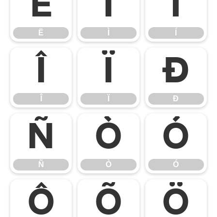
Ë
Ì
Í
Ë
Ì
Í
Î
Ï
Ð
Î
Ï
Ð
Ñ
Ò
Ó
Ñ
Ò
Ó
Ô
Õ
Ö