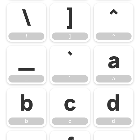
\
]
^
\
]
^
_
`
a
_
`
a
b
c
d
b
c
d