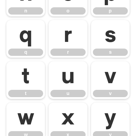
n
o
p
q
r
s
q
r
s
t
u
v
t
u
v
w
x
y
w
x
y