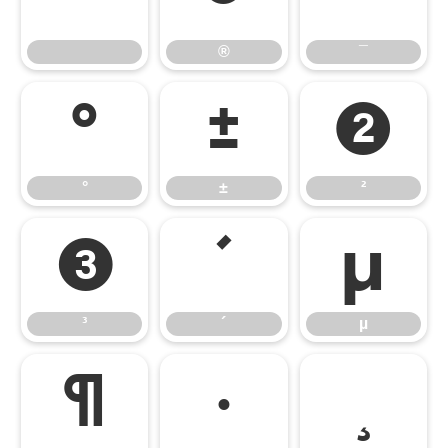
®
¯
°
±
²
°
±
²
³
´
µ
³
´
µ
¶
·
¸