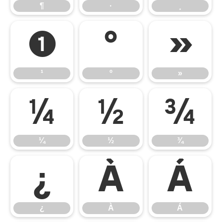
¶
·
¸
¹
º
»
¹
º
»
¼
½
¾
¼
½
¾
¿
À
Á
¿
À
Á