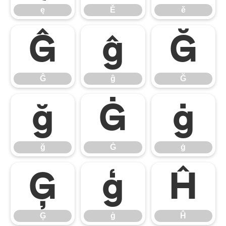
ę
Ě
ě
Ĝ
ĝ
Ğ
Ĝ
ĝ
Ğ
ğ
Ġ
ġ
ğ
Ġ
ġ
Ģ
ģ
Ĥ
Ģ
ģ
Ĥ