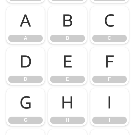
A
B
C
A
B
C
D
E
F
D
E
F
G
H
I
G
H
I