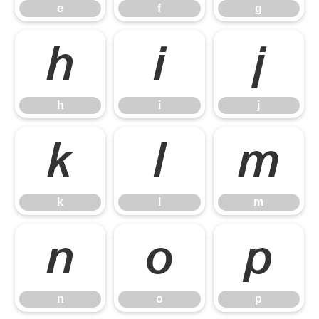
e
f
g
h
i
j
h
i
j
k
l
m
k
l
m
n
o
p
n
o
p