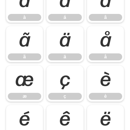
à
á
â
à
á
â
ã
ä
å
ã
ä
å
æ
ç
è
æ
ç
è
é
ê
ë