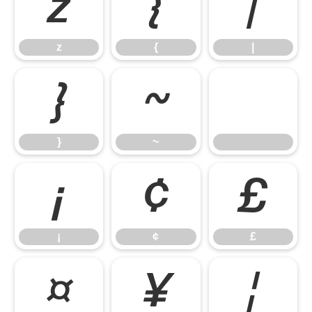
z
{
|
z
{
|
}
~
}
~
¡
¢
£
¡
¢
£
¤
¥
¦