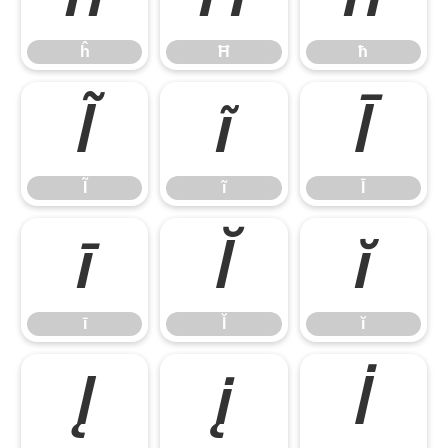
ĥ
Ħ
ħ
Ĩ
ĩ
Ī
Ĩ
ĩ
Ī
ī
Ĭ
ĭ
ī
Ĭ
ĭ
Į
į
İ