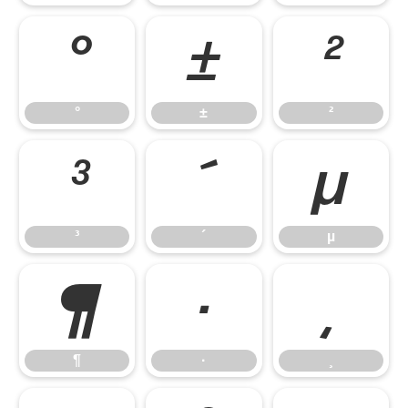
°
±
²
°
±
²
³
´
µ
³
´
µ
¶
·
¸
¶
·
¸