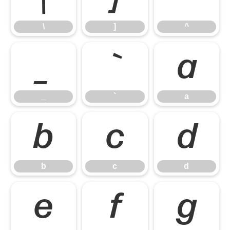
\
]
^
_
`
a
_
`
a
b
c
d
b
c
d
e
f
g