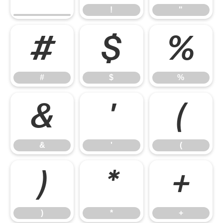
!
"
#
$
%
#
$
%
&
'
(
&
'
(
)
*
+
)
*
+