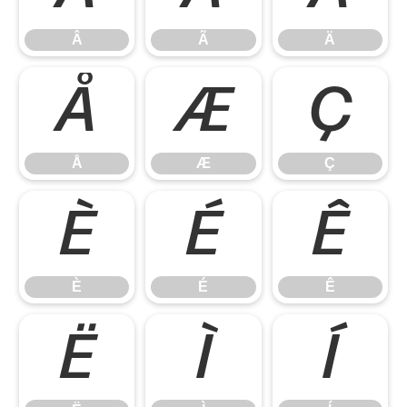
Â
Ã
Ä
Å
Æ
Ç
Å
Æ
Ç
È
É
Ê
È
É
Ê
Ë
Ì
Í