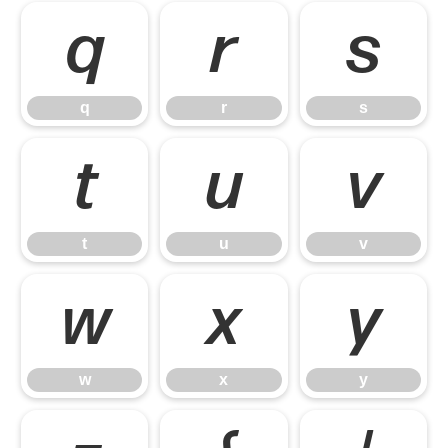
q
r
s
q
r
s
t
u
v
t
u
v
w
x
y
w
x
y