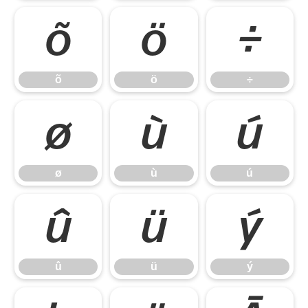
õ
ö
÷
õ
ö
÷
ø
ù
ú
ø
ù
ú
û
ü
ý
û
ü
ý