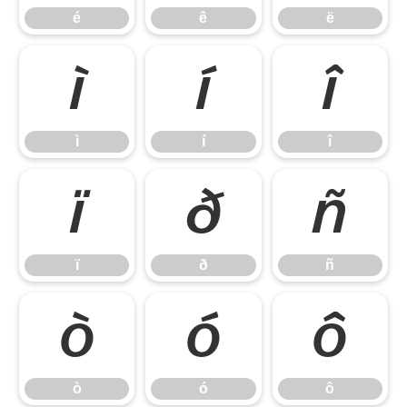
é
ê
ë
ì
í
î
ì
í
î
ï
ð
ñ
ï
ð
ñ
ò
ó
ô
ò
ó
ô