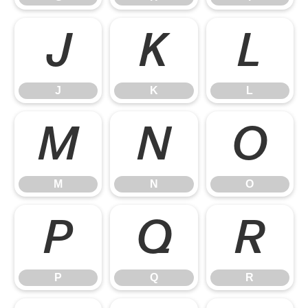
J
K
L
J
K
L
M
N
O
M
N
O
P
Q
R
P
Q
R