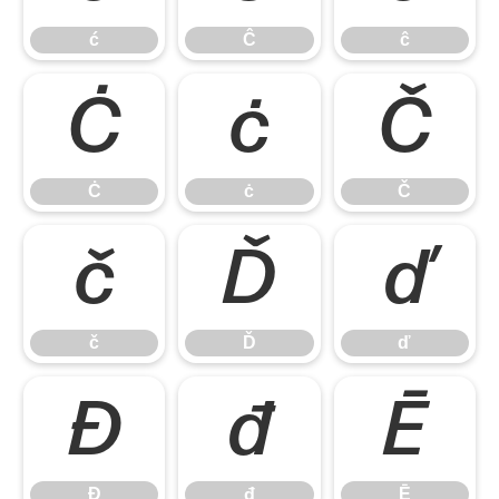
ć
Ĉ
ĉ
Ċ
ċ
Č
Ċ
ċ
Č
č
Ď
ď
č
Ď
ď
Đ
đ
Ē
Đ
đ
Ē