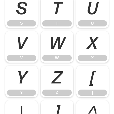
S
T
U
S
T
U
V
W
X
V
W
X
Y
Z
[
Y
Z
[
\
]
^