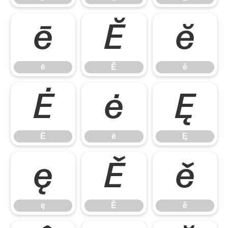
ē
Ĕ
ĕ
ē
Ĕ
ĕ
Ė
ė
Ę
Ė
ė
Ę
ę
Ě
ě
ę
Ě
ě