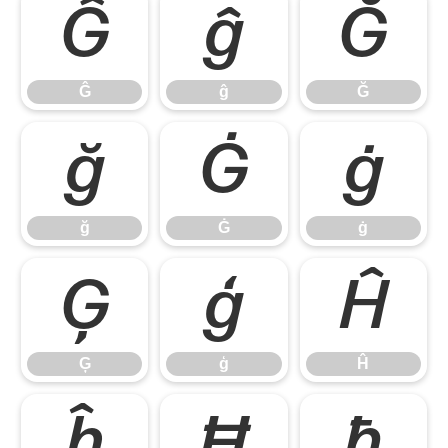
Ĝ
ĝ
Ğ
Ĝ
ĝ
Ğ
ğ
Ġ
ġ
ğ
Ġ
ġ
Ģ
ģ
Ĥ
Ģ
ģ
Ĥ
ĥ
Ħ
ħ