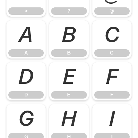
>
?
@
A
B
C
A
B
C
D
E
F
D
E
F
G
H
I
G
H
I