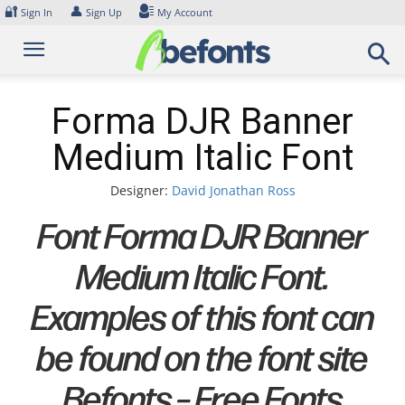
Skip
🔐
👤
Sign In
Sign Up
My Account
to
content
Forma DJR Banner
Medium Italic Font
Designer:
David Jonathan Ross
Font Forma DJR Banner
Medium Italic Font.
Examples of this font can
be found on the font site
Befonts – Free Fonts