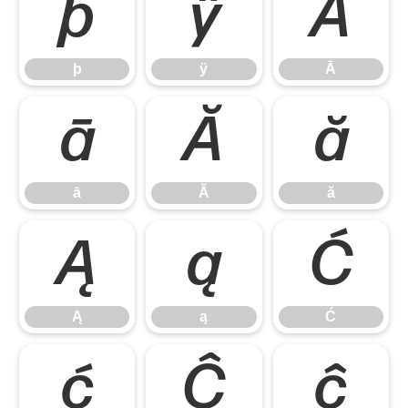
þ
ÿ
Ā
þ
ÿ
Ā
ā
Ă
ă
ā
Ă
ă
Ą
ą
Ć
Ą
ą
Ć
ć
Ĉ
ĉ