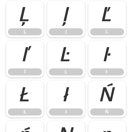
Ļ
ļ
Ľ
Ļ
ļ
Ľ
ľ
Ŀ
ŀ
ľ
Ŀ
ŀ
Ł
ł
Ń
Ł
ł
Ń