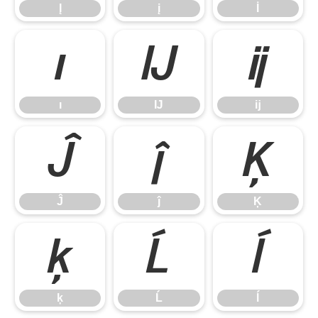
Į
į
İ
ı
Ĳ
ĳ
ı
Ĳ
ĳ
Ĵ
ĵ
Ķ
Ĵ
ĵ
Ķ
ķ
Ĺ
ĺ
ķ
Ĺ
ĺ