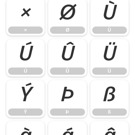
×
Ø
Ù
×
Ø
Ù
Ú
Û
Ü
Ú
Û
Ü
Ý
Þ
ß
Ý
Þ
ß