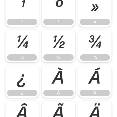
¹
º
»
¹
º
»
¼
½
¾
¼
½
¾
¿
À
Á
¿
À
Á
Â
Ã
Ä