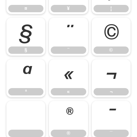
¤
¥
¦
§
¨
©
§
¨
©
ª
«
¬
ª
«
¬
®
¯
®
¯