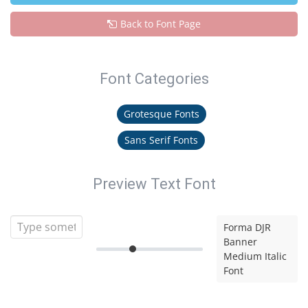
Back to Font Page
Font Categories
Grotesque Fonts
Sans Serif Fonts
Preview Text Font
Forma DJR
Banner
Medium Italic
Font