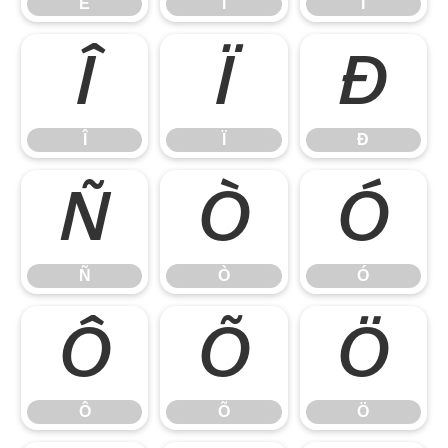
Ë
Ì
Í
Î
Ï
Ð
Î
Ï
Ð
Ñ
Ò
Ó
Ñ
Ò
Ó
Ô
Õ
Ö
Ô
Õ
Ö