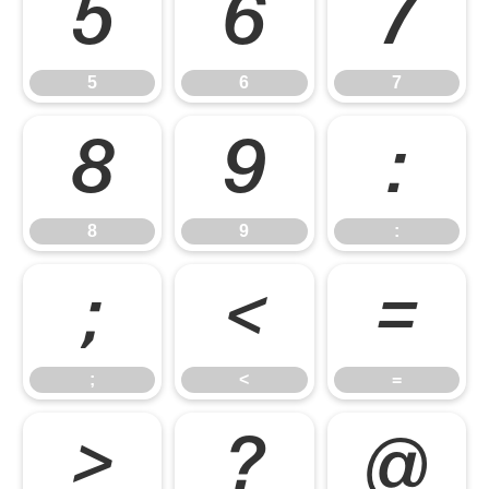
5
6
7
5
6
7
8
9
:
8
9
:
;
<
=
;
<
=
>
?
@