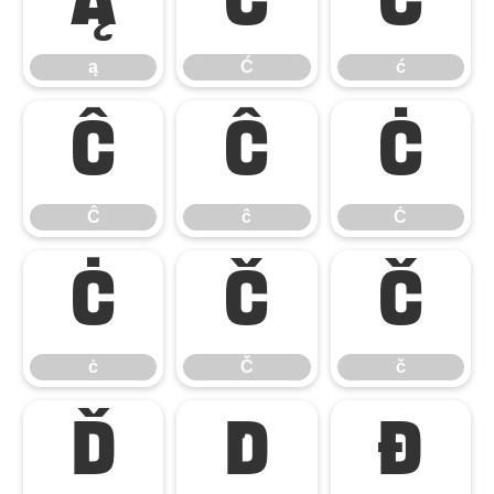
ą
Ć
ć
ą
Ć
ć
Ĉ
ĉ
Ċ
Ĉ
ĉ
Ċ
ċ
Č
č
ċ
Č
č
Ď
ď
Đ