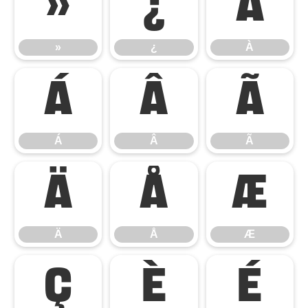
»
¿
À
»
¿
À
Á
Â
Ã
Á
Â
Ã
Ä
Å
Æ
Ä
Å
Æ
Ç
È
É