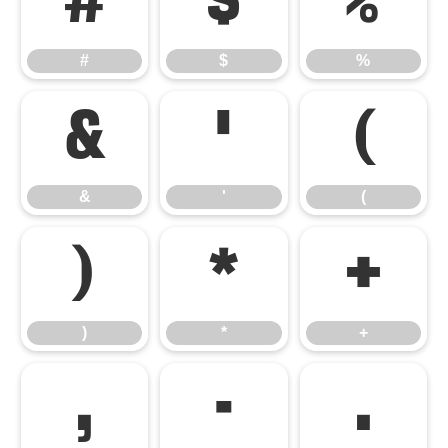
#
$
%
#
$
%
&
'
(
&
'
(
)
*
+
)
*
+
,
-
.