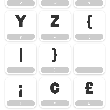
v
w
x
y
z
{
y
z
{
|
}
|
}
¡
¢
£
¡
¢
£