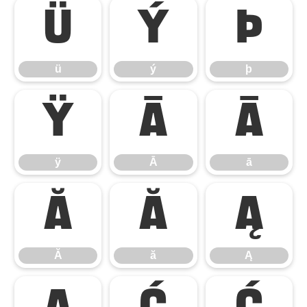
ü
ý
þ
ü
ý
þ
ÿ
Ā
ā
ÿ
Ā
ā
Ă
ă
Ą
Ă
ă
Ą