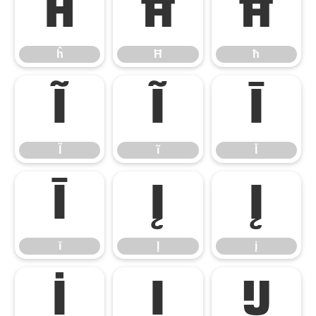
ĥ
Ħ
ħ
ĥ
Ħ
ħ
Ĩ
ĩ
Ī
Ĩ
ĩ
Ī
ī
Į
į
ī
Į
į
İ
ı
Ĳ