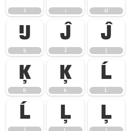
İ
ı
Ĳ
ĳ
Ĵ
ĵ
ĳ
Ĵ
ĵ
Ķ
ķ
Ĺ
Ķ
ķ
Ĺ
ĺ
Ļ
ļ
ĺ
Ļ
ļ