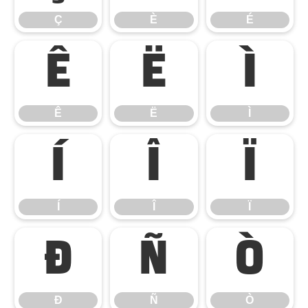
Ç
È
É
Ê
Ë
Ì
Ê
Ë
Ì
Í
Î
Ï
Í
Î
Ï
Ð
Ñ
Ò
Ð
Ñ
Ò