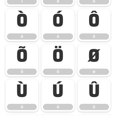
ï
ð
ñ
ò
ó
ô
ò
ó
ô
õ
ö
ø
õ
ö
ø
ù
ú
û
ù
ú
û