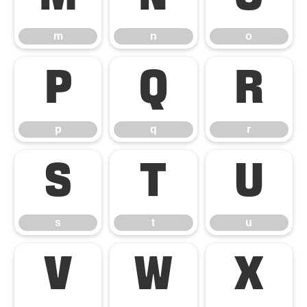
m
n
o
p
q
r
p
q
r
s
t
u
s
t
u
v
w
x