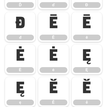
Ď
ď
Đ
đ
Ē
ē
đ
Ē
ē
Ė
ė
Ę
Ė
ė
Ę
ę
Ě
ě
ę
Ě
ě