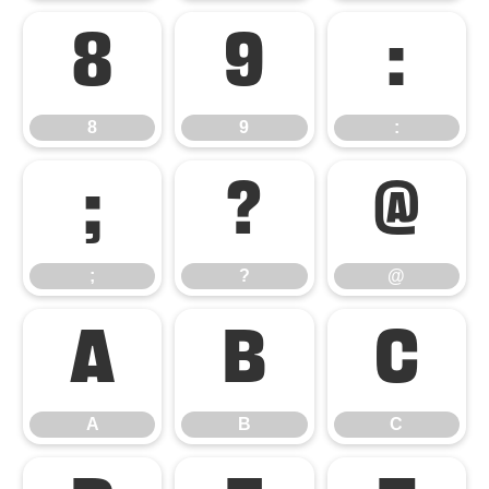
8
9
:
8
9
:
;
?
@
;
?
@
A
B
C
A
B
C