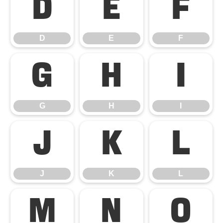
D
E
F
D
E
F
G
H
I
G
H
I
J
K
L
J
K
L
M
N
O