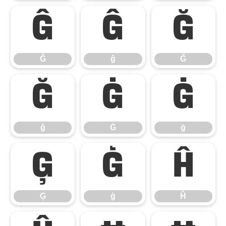
Ĝ
ĝ
Ğ
Ĝ
ĝ
Ğ
ğ
Ġ
ġ
ğ
Ġ
ġ
Ģ
ģ
Ĥ
Ģ
ģ
Ĥ