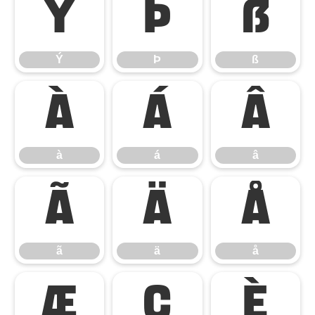
Ý
Þ
ß
Ý
Þ
ß
à
á
â
à
á
â
ã
ä
å
ã
ä
å
æ
ç
è