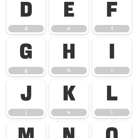
d
e
f
d
e
f
g
h
i
g
h
i
j
k
l
j
k
l
m
n
o