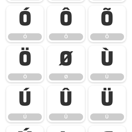
Ó
Ô
Õ
Ó
Ô
Õ
Ö
Ø
Ù
Ö
Ø
Ù
Ú
Û
Ü
Ú
Û
Ü