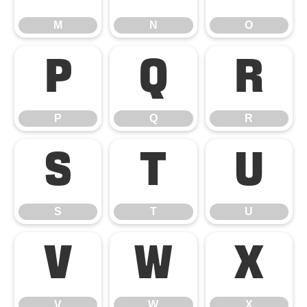
M
N
O
P
Q
R
P
Q
R
S
T
U
S
T
U
V
W
X
V
W
X