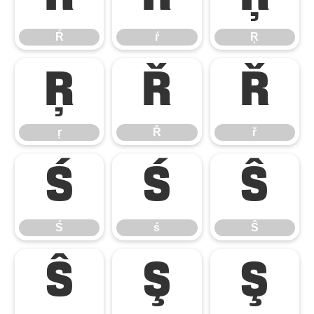
Ŕ
ŕ
Ŗ
ŗ
Ř
ř
ŗ
Ř
ř
Ś
ś
Ŝ
Ś
ś
Ŝ
ŝ
Ş
ş