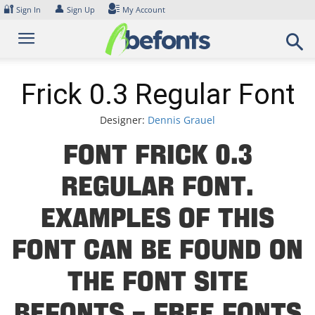
Skip
🔐
👤
Sign In
Sign Up
My Account
to
content
Frick 0.3 Regular Font
Designer:
Dennis Grauel
Font Frick 0.3
Regular Font.
Examples of this
font can be found on
the font site