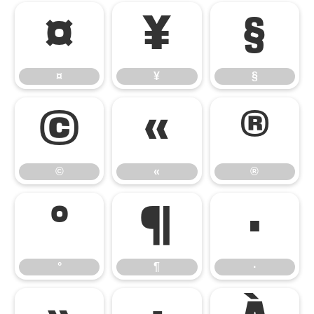
¤
¥
§
¤
¥
§
©
«
®
©
«
®
°
¶
·
°
¶
·