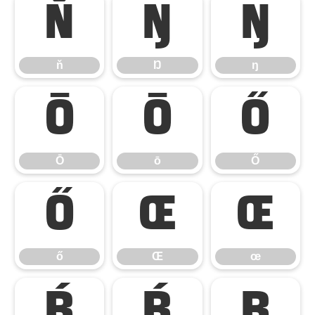
ň
Ŋ
ŋ
ň
Ŋ
ŋ
Ō
ō
Ő
Ō
ō
Ő
ő
Œ
œ
ő
Œ
œ
Ŕ
ŕ
Ŗ