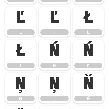
Ľ
ľ
Ł
Ľ
ľ
Ł
ł
Ń
ń
ł
Ń
ń
Ņ
ņ
Ň
Ņ
ņ
Ň