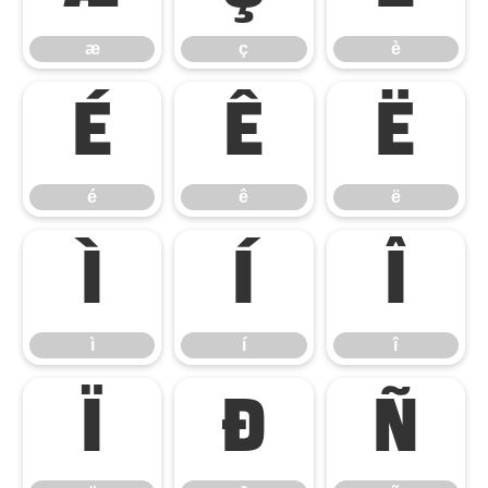
æ
ç
è
é
ê
ë
é
ê
ë
ì
í
î
ì
í
î
ï
ð
ñ