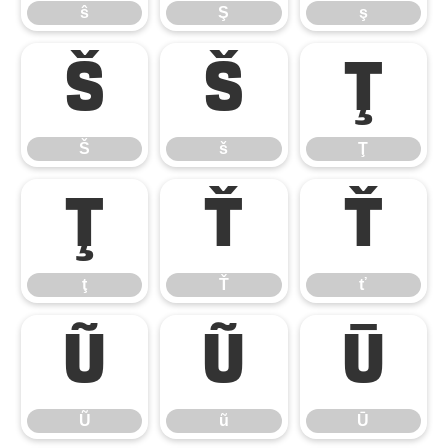
ŝ
Ş
ş
Š
š
Ţ
Š
š
Ţ
ţ
Ť
ť
ţ
Ť
ť
Ũ
ũ
Ū
Ũ
ũ
Ū