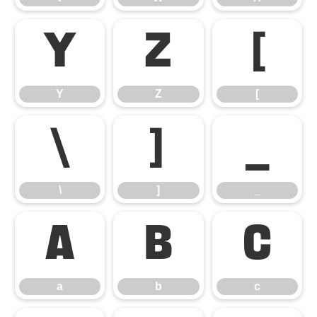
Y
Z
[
Y
Z
[
\
]
_
\
]
_
a
b
c
a
b
c