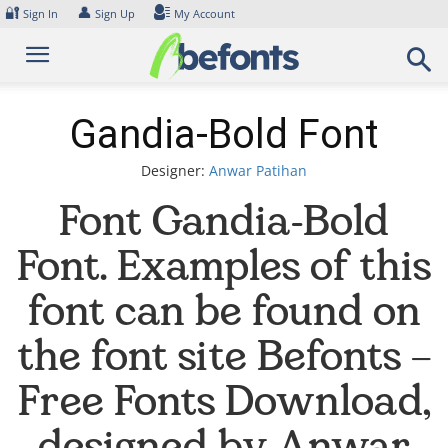
Skip
🔐
👤
Sign In
Sign Up
My Account
to
content
Gandia-Bold Font
Designer:
Anwar Patihan
Font Gandia-Bold
Font. Examples of this
font can be found on
the font site Befonts –
Free Fonts Download,