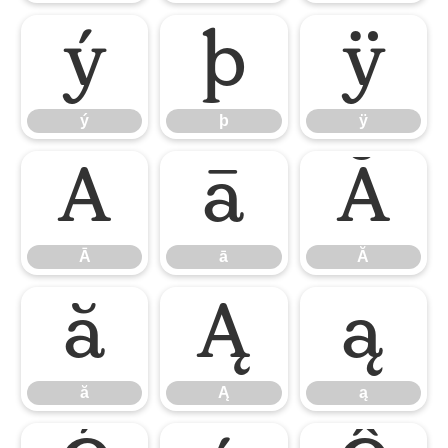
ý
þ
ÿ
ý
þ
ÿ
Ā
ā
Ă
Ā
ā
Ă
ă
Ą
ą
ă
Ą
ą