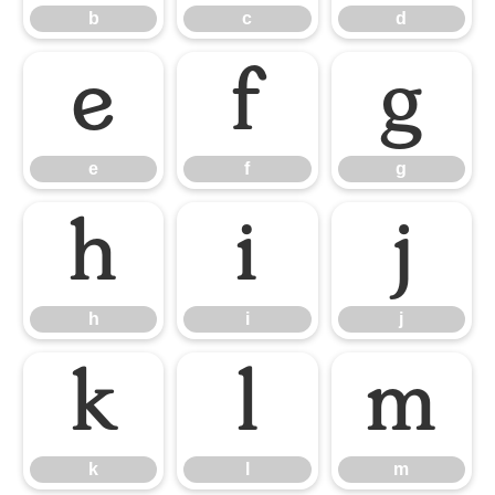
b
c
d
e
f
g
e
f
g
h
i
j
h
i
j
k
l
m
k
l
m