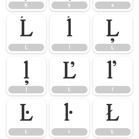
Ķ
ķ
ĸ
Ĺ
ĺ
Ļ
Ĺ
ĺ
Ļ
ļ
Ľ
ľ
ļ
Ľ
ľ
Ŀ
ŀ
Ł
Ŀ
ŀ
Ł