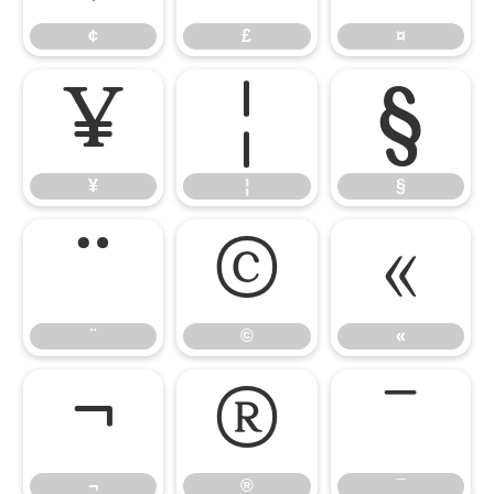
¢
£
¤
¥
¦
§
¥
¦
§
¨
©
«
¨
©
«
¬
®
¯
¬
®
¯