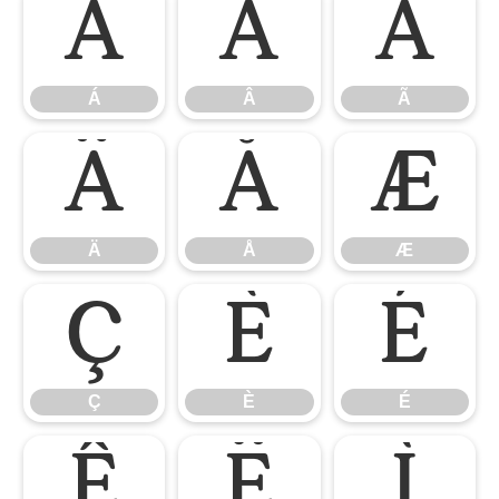
Á
Â
Ã
Á
Â
Ã
Ä
Å
Æ
Ä
Å
Æ
Ç
È
É
Ç
È
É
Ê
Ë
Ì