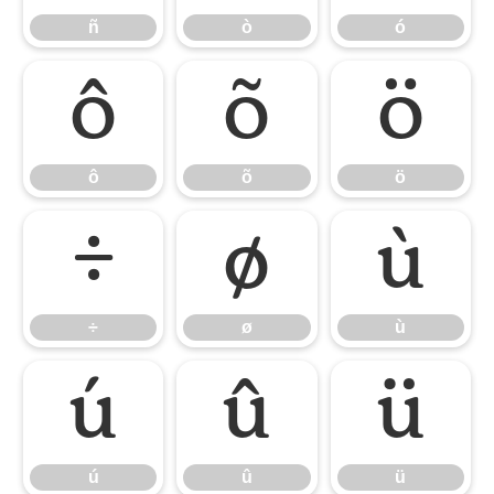
ñ
ò
ó
ô
õ
ö
ô
õ
ö
÷
ø
ù
÷
ø
ù
ú
û
ü
ú
û
ü