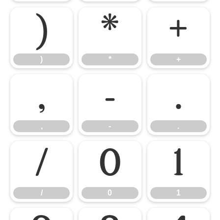
)
*
+
)
*
+
,
-
.
,
-
.
/
0
1
/
0
1