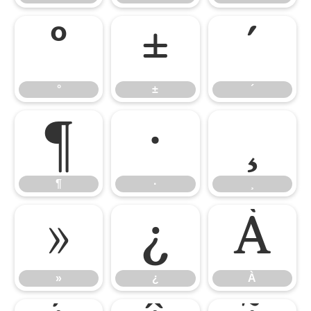
°
±
´
°
±
´
¶
·
¸
¶
·
¸
»
¿
À
»
¿
À