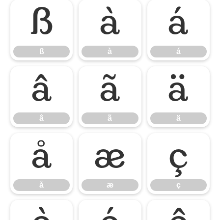
ß
à
á
ß
à
á
â
ã
ä
â
ã
ä
å
æ
ç
å
æ
ç