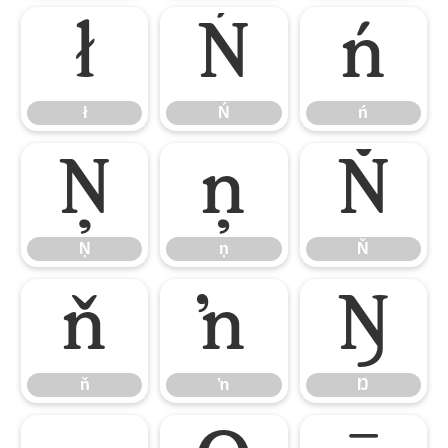
ł
Ń
ń
ł
Ń
ń
Ņ
ņ
Ň
Ņ
ņ
Ň
ň
ŉ
Ŋ
ň
ŉ
Ŋ