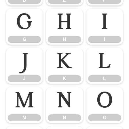
D
E
F
G
H
I
G
H
I
J
K
L
J
K
L
M
N
O
M
N
O