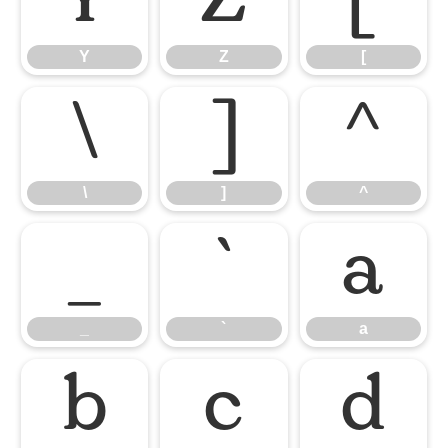
Y
Z
[
Y
Z
[
\
]
^
\
]
^
_
`
a
_
`
a
b
c
d