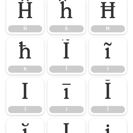
Ĥ
ĥ
Ħ
Ĥ
ĥ
Ħ
ħ
Ĩ
ĩ
ħ
Ĩ
ĩ
Ī
ī
Ĭ
Ī
ī
Ĭ