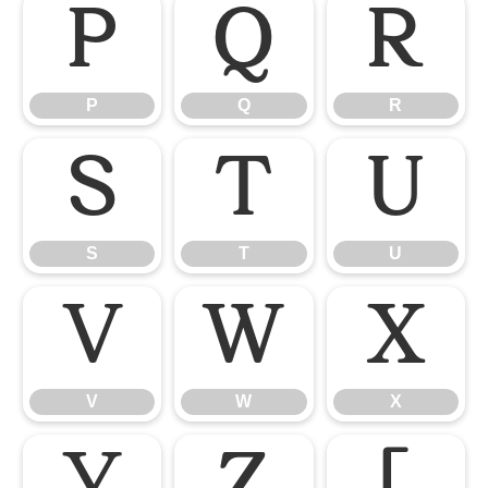
P
Q
R
P
Q
R
S
T
U
S
T
U
V
W
X
V
W
X