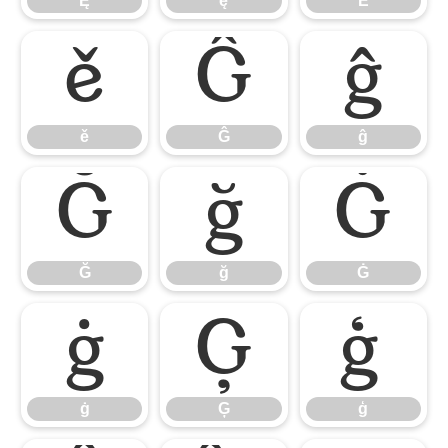
Ę
ę
Ě
ě
Ĝ
ĝ
ě
Ĝ
ĝ
Ğ
ğ
Ġ
Ğ
ğ
Ġ
ġ
Ģ
ģ
ġ
Ģ
ģ