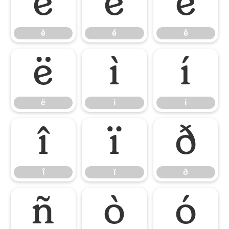
è
é
ê
è
é
ê
ë
ì
í
ë
ì
í
î
ï
ð
î
ï
ð
ñ
ò
ó