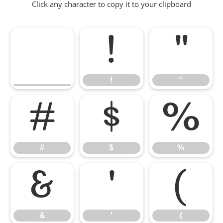
Click any character to copy it to your clipboard
!
"
!
"
#
$
%
#
$
%
&
'
(
&
'
(