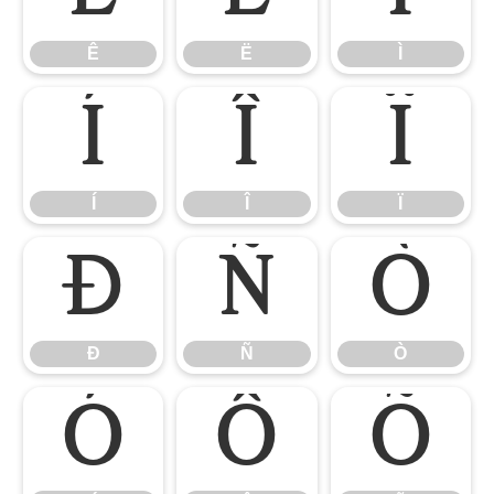
Ê
Ë
Ì
Í
Î
Ï
Í
Î
Ï
Ð
Ñ
Ò
Ð
Ñ
Ò
Ó
Ô
Õ