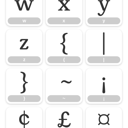
w
x
y
w
x
y
z
{
|
z
{
|
}
~
¡
}
~
¡
¢
£
¤