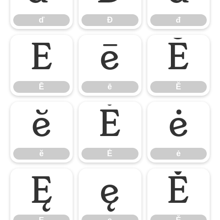
ď
Đ
đ
Ē
ē
Ĕ
Ē
ē
Ĕ
ĕ
Ė
ė
ĕ
Ė
ė
Ę
ę
Ě