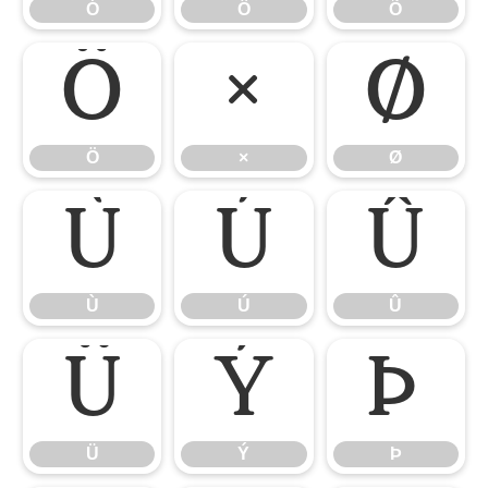
Ó
Ô
Õ
Ö
×
Ø
Ö
×
Ø
Ù
Ú
Û
Ù
Ú
Û
Ü
Ý
Þ
Ü
Ý
Þ