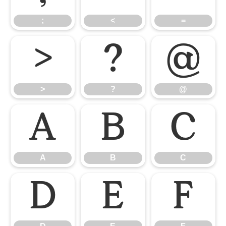
;
<
=
>
?
@
>
?
@
A
B
C
A
B
C
D
E
F