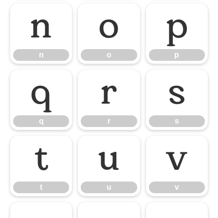
n
o
p
n
o
p
q
r
s
q
r
s
t
u
v
t
u
v