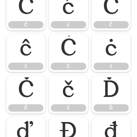
Ć
ć
Ĉ
Ć
ć
Ĉ
ĉ
Ċ
ċ
ĉ
Ċ
ċ
Č
č
Ď
Č
č
Ď
ď
Đ
đ