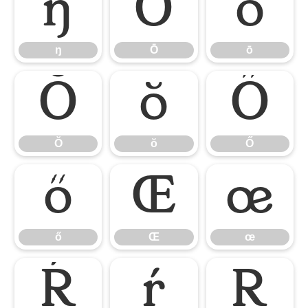
ŋ
Ō
ō
ŋ
Ō
ō
Ŏ
ŏ
Ő
Ŏ
ŏ
Ő
ő
Œ
œ
ő
Œ
œ
Ŕ
ŕ
Ŗ