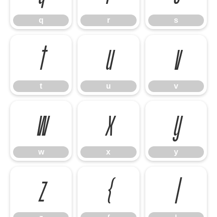
q
r
s
t
u
v
t
u
v
w
x
y
w
x
y
z
{
|