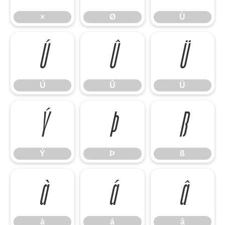
×
Ø
Ù
Ú
Û
Ü
Ú
Û
Ü
Ý
Þ
ß
Ý
Þ
ß
à
á
â
à
á
â