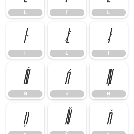
Ľ
ľ
Ŀ
ŀ
Ł
ł
ŀ
Ł
ł
Ń
ń
Ņ
Ń
ń
Ņ
ņ
Ň
ň