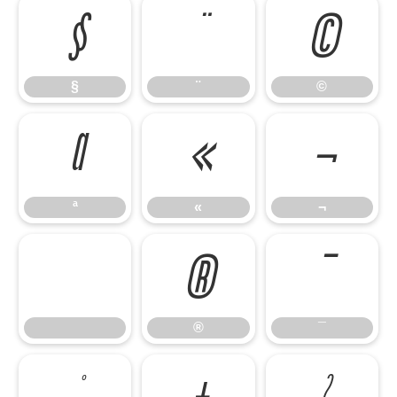
§
¨
©
§
¨
©
ª
«
¬
ª
«
¬
®
¯
®
¯