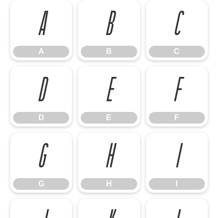
A
B
C
A
B
C
D
E
F
D
E
F
G
H
I
G
H
I