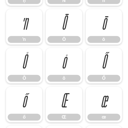
ņ
Ň
ň
ŉ
Ō
ō
ŉ
Ō
ō
Ŏ
ŏ
Ő
Ŏ
ŏ
Ő
ő
Œ
œ
ő
Œ
œ