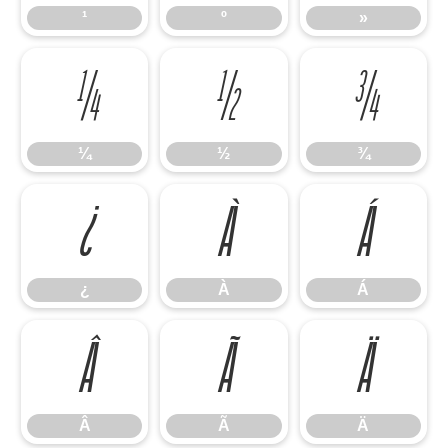
¹
º
»
¼
½
¾
¼
½
¾
¿
À
Á
¿
À
Á
Â
Ã
Ä
Â
Ã
Ä