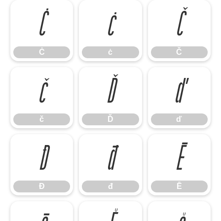
Ċ
ċ
Č
Ċ
ċ
Č
č
Ď
ď
č
Ď
ď
Đ
đ
Ē
Đ
đ
Ē