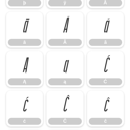
þ
ÿ
Ā
ā
Ă
ă
ā
Ă
ă
Ą
ą
Ć
Ą
ą
Ć
ć
Ĉ
ĉ
ć
Ĉ
ĉ