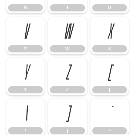
S
T
U
V
W
X
V
W
X
Y
Z
[
Y
Z
[
\
]
^
\
]
^