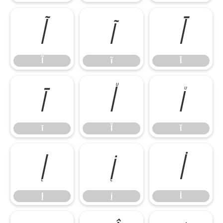
Ĩ
ĩ
Ī
Ĩ
ĩ
Ī
ī
Ĭ
ĭ
ī
Ĭ
ĭ
Į
į
İ
Į
į
İ