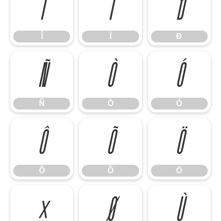
Î
Ï
Ð
Î
Ï
Ð
Ñ
Ò
Ó
Ñ
Ò
Ó
Ô
Õ
Ö
Ô
Õ
Ö
×
Ø
Ù