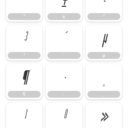
°
±
²
°
±
²
³
´
µ
³
´
µ
¶
·
¸
¶
·
¸
¹
º
»