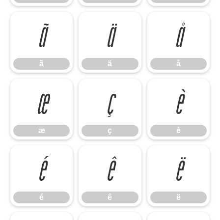
ã
ä
å
ã
ä
å
æ
ç
è
æ
ç
è
é
ê
ë
é
ê
ë