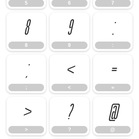
5
6
7
8
9
:
8
9
:
;
<
=
;
<
=
>
?
@
>
?
@