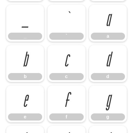
_
`
a
_
`
a
b
c
d
b
c
d
e
f
g
e
f
g