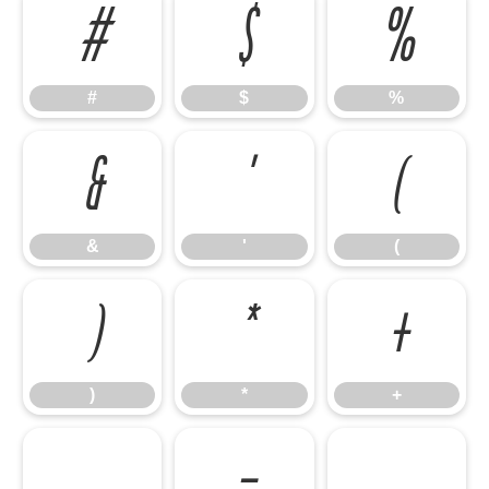
#
$
%
#
$
%
&
'
(
&
'
(
)
*
+
)
*
+
,
-
.