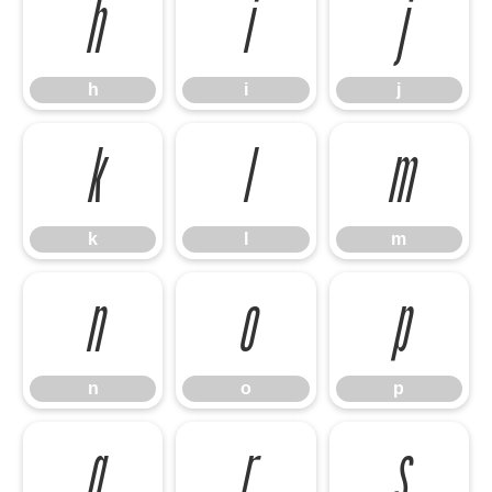
h
i
j
h
i
j
k
l
m
k
l
m
n
o
p
n
o
p
q
r
s