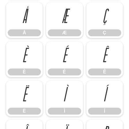
Å
Æ
Ç
Å
Æ
Ç
È
É
Ê
È
É
Ê
Ë
Ì
Í
Ë
Ì
Í