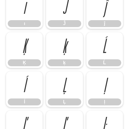
ı
Ĵ
ĵ
ı
Ĵ
ĵ
Ķ
ķ
Ĺ
Ķ
ķ
Ĺ
ĺ
Ļ
ļ
ĺ
Ļ
ļ
Ľ
ľ
Ŀ