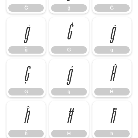
Ĝ
ĝ
Ğ
ğ
Ġ
ġ
ğ
Ġ
ġ
Ģ
ģ
Ĥ
Ģ
ģ
Ĥ
ĥ
Ħ
ħ
ĥ
Ħ
ħ