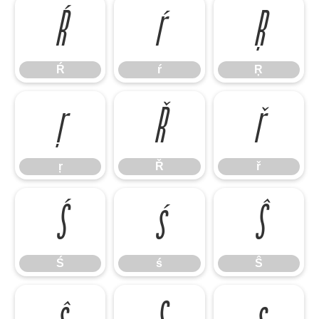
Ŕ
ŕ
Ŗ
Ŕ
ŕ
Ŗ
ŗ
Ř
ř
ŗ
Ř
ř
Ś
ś
Ŝ
Ś
ś
Ŝ