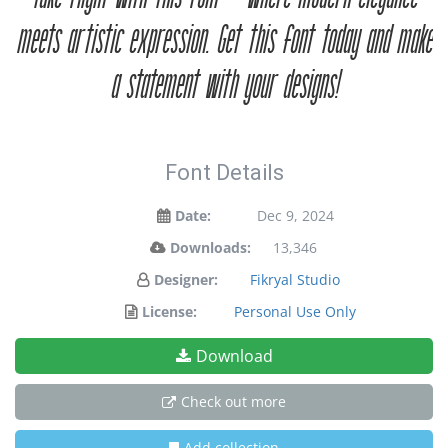
meets artistic expression. Get this font today and make
a statement with your designs!
Font Details
Date:
Dec 9, 2024
Downloads:
13,346
Designer:
Fikryal Studio
License:
Personal Use Only
Download
Check out more
Add collection