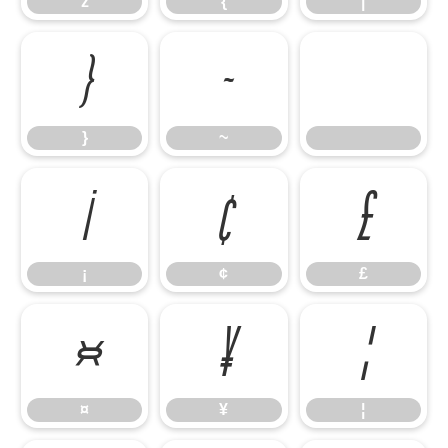
z
{
|
}
~
}
~
¡
¢
£
¡
¢
£
¤
¥
¦
¤
¥
¦