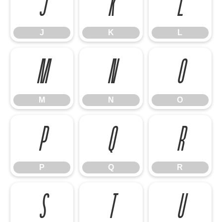
J
K
L
J
K
L
M
N
O
M
N
O
P
Q
R
P
Q
R
S
T
U