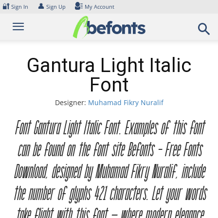
Skip
🔐
👤
Sign In
Sign Up
My Account
to
content
Gantura Light Italic
Font
Designer:
Muhamad Fikry Nuralif
Font Gantura Light Italic Font. Examples of this font
can be found on the font site Befonts – Free Fonts
Download, designed by Muhamad Fikry Nuralif, include
the number of glyphs 421 characters. Let your words
take flight with this font — where modern elegance