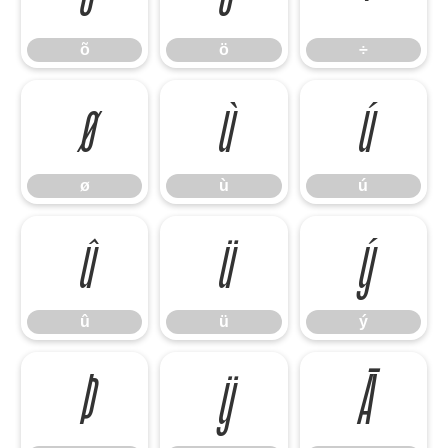
õ
ö
÷
ø
ù
ú
ø
ù
ú
û
ü
ý
û
ü
ý
þ
ÿ
Ā