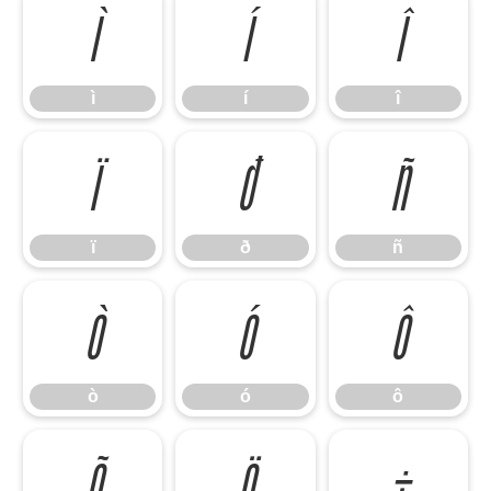
ì
í
î
ì
í
î
ï
ð
ñ
ï
ð
ñ
ò
ó
ô
ò
ó
ô
õ
ö
÷