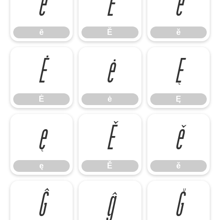
ē
Ĕ
ĕ
ē
Ĕ
ĕ
Ė
ė
Ę
Ė
ė
Ę
ę
Ě
ě
ę
Ě
ě
Ĝ
ĝ
Ğ