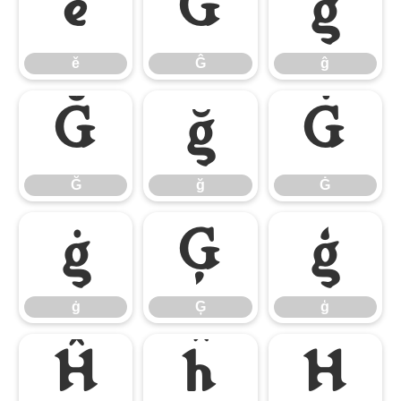
ě
Ĝ
ĝ
ě
Ĝ
ĝ
Ğ
ğ
Ġ
Ğ
ğ
Ġ
ġ
Ģ
ģ
ġ
Ģ
ģ
Ĥ
ĥ
Ħ