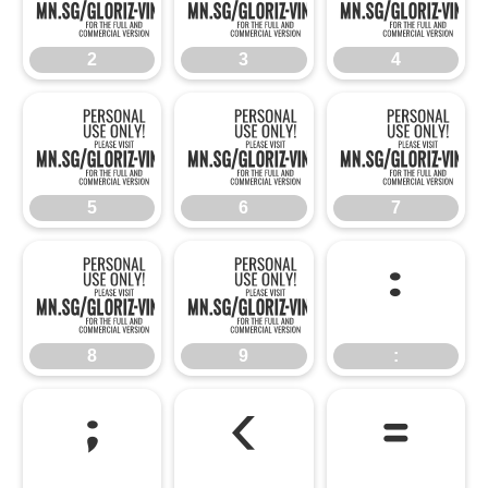
2
3
4
5
6
5
6
7
8
9
:
8
9
:
;
<
=