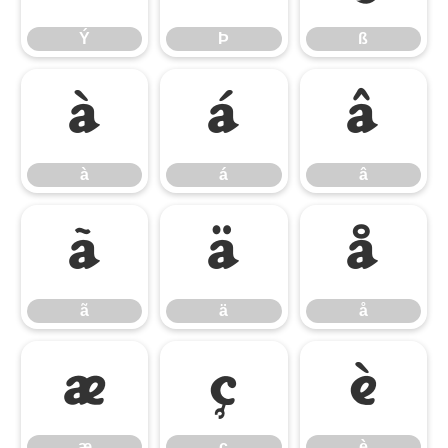
Ý
Þ
ß
à
á
â
à
á
â
ã
ä
å
ã
ä
å
æ
ç
è
æ
ç
è