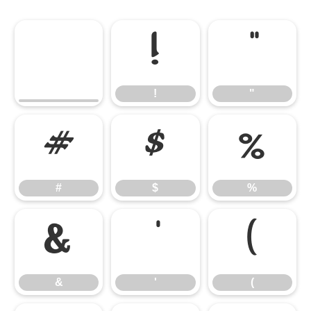
!
"
!
"
#
$
%
#
$
%
&
'
(
&
'
(