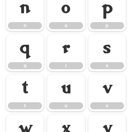
n
o
p
n
o
p
q
r
s
q
r
s
t
u
v
t
u
v
w
x
y