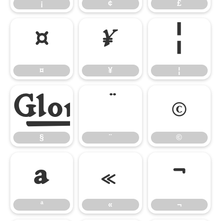
¡
¢
£
¤
¥
¦
¤
¥
¦
§
¨
©
§
¨
©
ª
«
¬
ª
«
¬