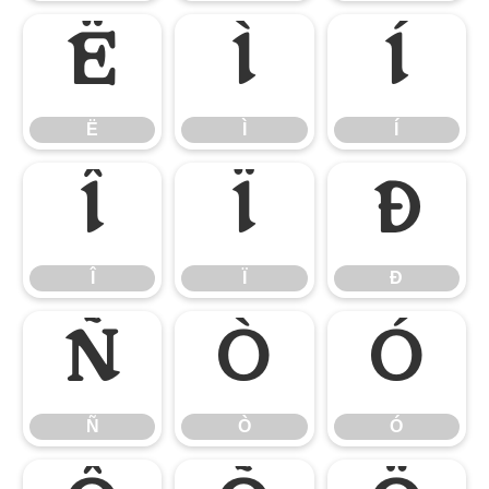
Ë
Ì
Í
Ë
Ì
Í
Î
Ï
Ð
Î
Ï
Ð
Ñ
Ò
Ó
Ñ
Ò
Ó