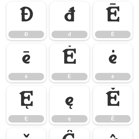
Đ
đ
Ē
Đ
đ
Ē
ē
Ė
ė
ē
Ė
ė
Ę
ę
Ě
Ę
ę
Ě