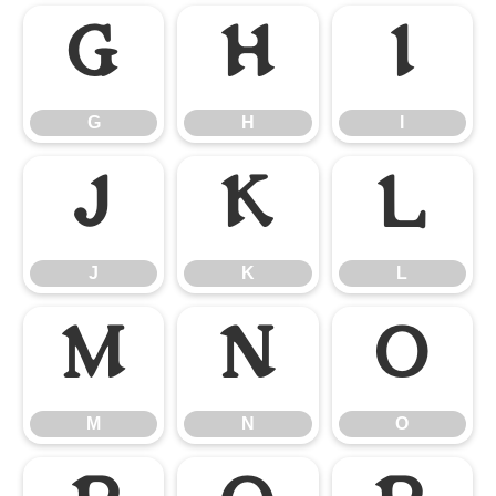
G
H
I
G
H
I
J
K
L
J
K
L
M
N
O
M
N
O