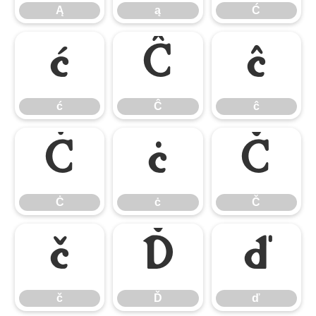
Ą
ą
Ć
ć
Ĉ
ĉ
ć
Ĉ
ĉ
Ċ
ċ
Č
Ċ
ċ
Č
č
Ď
ď
č
Ď
ď