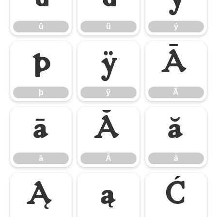
û
ü
ý
þ
ÿ
Ā
þ
ÿ
Ā
ā
Ă
ă
ā
Ă
ă
Ą
ą
Ć