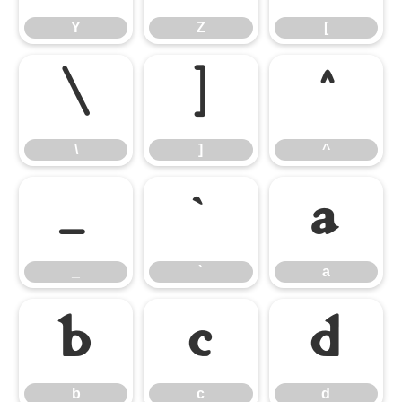
Y
Z
[
\
]
^
\
]
^
_
`
a
_
`
a
b
c
d
b
c
d