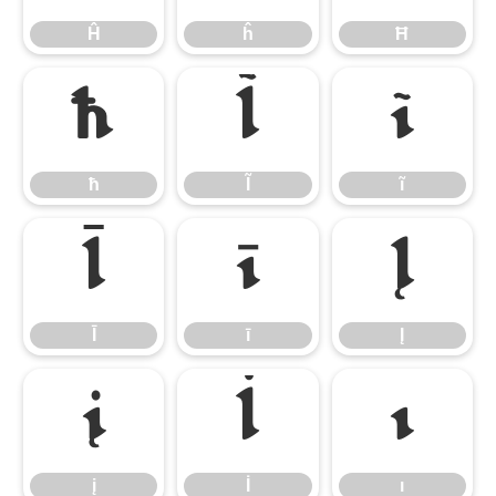
Ĥ
ĥ
Ħ
ħ
Ĩ
ĩ
ħ
Ĩ
ĩ
Ī
ī
Į
Ī
ī
Į
į
İ
ı
į
İ
ı