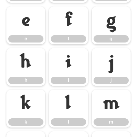
e
f
g
e
f
g
h
i
j
h
i
j
k
l
m
k
l
m