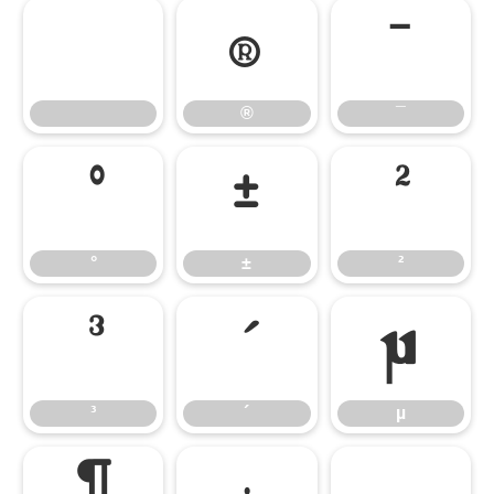
®
¯
®
¯
°
±
²
°
±
²
³
´
µ
³
´
µ