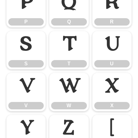
P
Q
R
P
Q
R
S
T
U
S
T
U
V
W
X
V
W
X
Y
Z
[