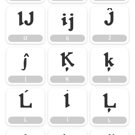
Ĳ
ĳ
Ĵ
Ĳ
ĳ
Ĵ
ĵ
Ķ
ķ
ĵ
Ķ
ķ
Ĺ
ĺ
Ļ
Ĺ
ĺ
Ļ