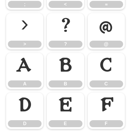
;
<
=
>
?
@
>
?
@
A
B
C
A
B
C
D
E
F
D
E
F