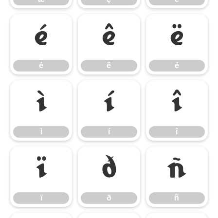
é
ê
ë
é
ê
ë
ì
í
î
ì
í
î
ï
ð
ñ
ï
ð
ñ