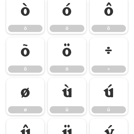
ò
ó
ô
ò
ó
ô
õ
ö
÷
õ
ö
÷
ø
ù
ú
ø
ù
ú
û
ü
ý