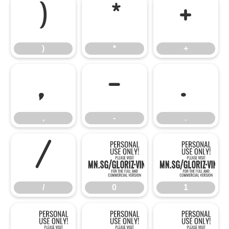
)
*
+
)
*
+
,
-
.
,
-
.
/
0
/
0
1
2
3