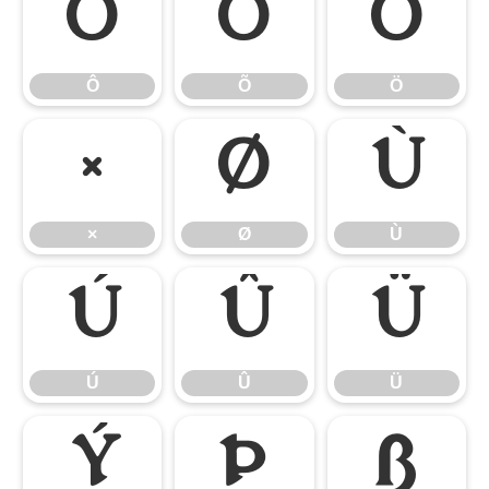
Ô
Õ
Ö
Ô
Õ
Ö
×
Ø
Ù
×
Ø
Ù
Ú
Û
Ü
Ú
Û
Ü
Ý
Þ
ß