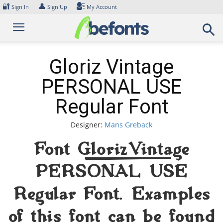
Skip
🔐
👤
Sign In
Sign Up
My Account
to
content
Gloriz Vintage
PERSONAL USE
Regular Font
Designer:
Mans Greback
Font Gloriz Vintage
PERSONAL USE
Regular Font. Examples
of this font can be found