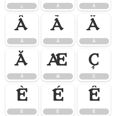
¿
À
Á
Â
Ã
Ä
Â
Ã
Ä
Å
Æ
Ç
Å
Æ
Ç
È
É
Ê
È
É
Ê