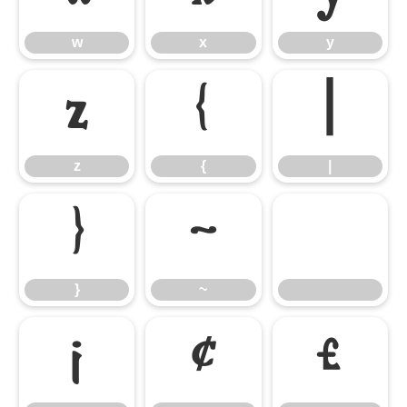
w
x
y
z
{
|
z
{
|
}
~
}
~
¡
¢
£