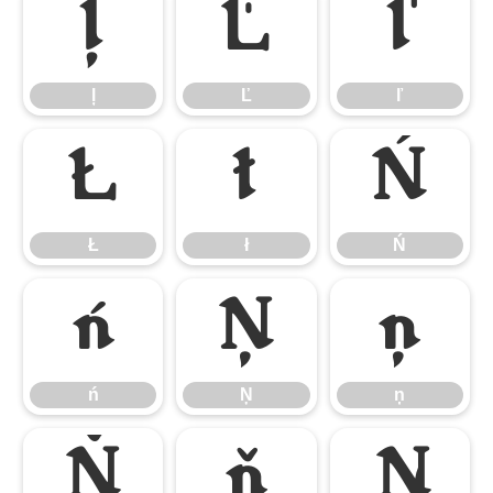
ļ
Ľ
ľ
ļ
Ľ
ľ
Ł
ł
Ń
Ł
ł
Ń
ń
Ņ
ņ
ń
Ņ
ņ
Ň
ň
Ŋ