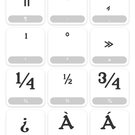
¶
·
¸
¶
·
¸
¹
º
»
¹
º
»
¼
½
¾
¼
½
¾
¿
À
Á