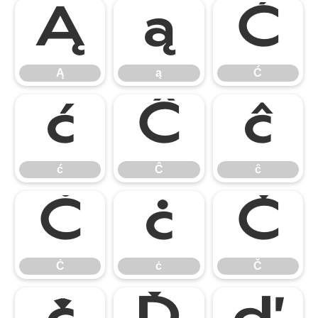
Ą
ą
Ć
Ą
ą
Ć
ć
Ĉ
ĉ
ć
Ĉ
ĉ
Ċ
ċ
Č
Ċ
ċ
Č