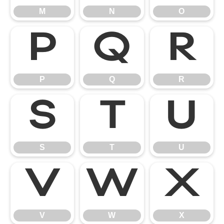
M
N
O
P
Q
R
P
Q
R
S
T
U
S
T
U
V
W
X
V
W
X