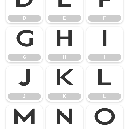
D
E
F
D
E
F
G
H
I
G
H
I
J
K
L
J
K
L
M
N
O