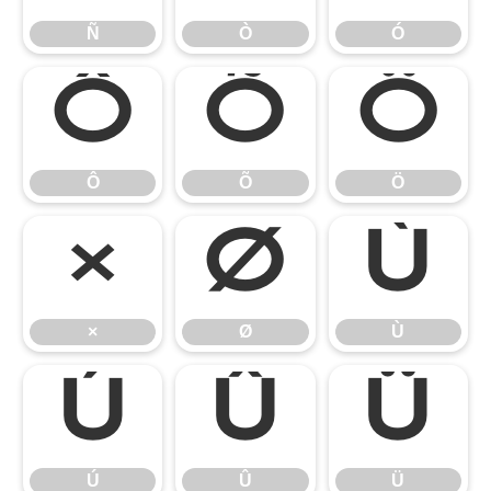
Ñ
Ò
Ó
Ô
Õ
Ö
Ô
Õ
Ö
×
Ø
Ù
×
Ø
Ù
Ú
Û
Ü
Ú
Û
Ü