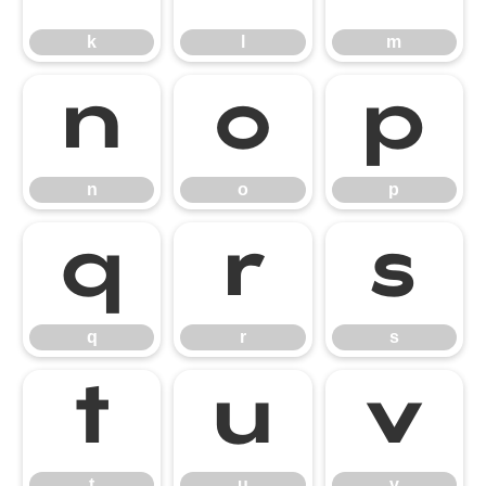
k
l
m
n
o
p
n
o
p
q
r
s
q
r
s
t
u
v
t
u
v