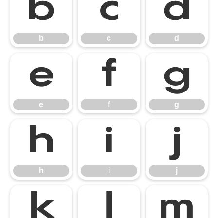
b
c
d
b
c
d
e
f
g
e
f
g
h
i
j
h
i
j
k
l
m