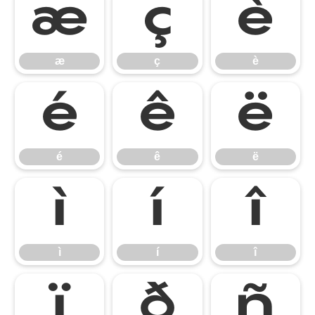
æ
ç
è
æ
ç
è
é
ê
ë
é
ê
ë
ì
í
î
ì
í
î
ï
ð
ñ