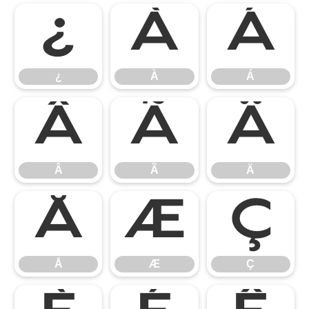
¿
À
Á
¿
À
Á
Â
Ã
Ä
Â
Ã
Ä
Å
Æ
Ç
Å
Æ
Ç