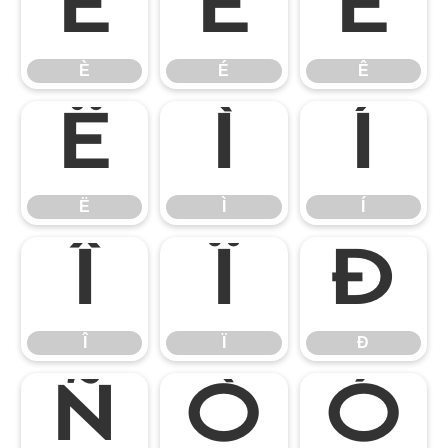
È
É
Ê
È
É
Ê
Ë
Ì
Í
Ë
Ì
Í
Î
Ï
Ð
Î
Ï
Ð
Ñ
Ò
Ó