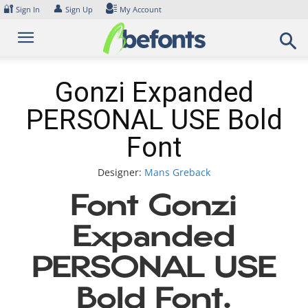
Skip
🔐
👤
Sign In
Sign Up
My Account
to
content
Gonzi Expanded
PERSONAL USE Bold
Font
Designer:
Mans Greback
Font Gonzi
Expanded
PERSONAL USE
Bold Font.