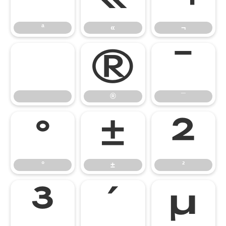
ª
«
¬
®
¯
®
¯
°
±
²
°
±
²
³
´
µ