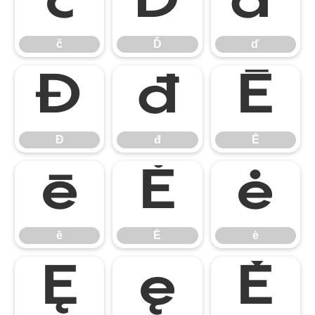
č
Ď
ď
č
Ď
ď
Đ
đ
Ē
Đ
đ
Ē
ē
Ė
ė
ē
Ė
ė
Ę
ę
Ě