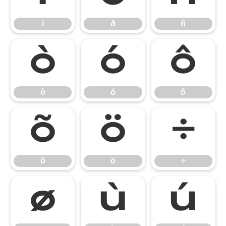
ï
ð
ñ
ò
ó
ô
ò
ó
ô
õ
ö
÷
õ
ö
÷
ø
ù
ú