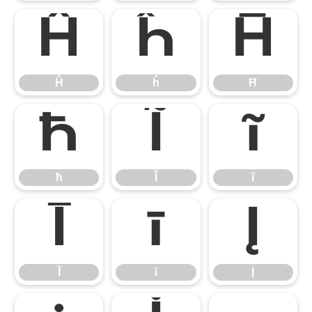
Ĥ
ĥ
Ħ
Ĥ
ĥ
Ħ
ħ
Ĩ
ĩ
ħ
Ĩ
ĩ
Ī
ī
Į
Ī
ī
Į