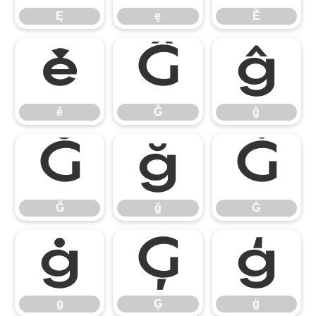
Ę
ę
Ě
ě
Ĝ
ĝ
ě
Ĝ
ĝ
Ğ
ğ
Ġ
Ğ
ğ
Ġ
ġ
Ģ
ģ
ġ
Ģ
ģ