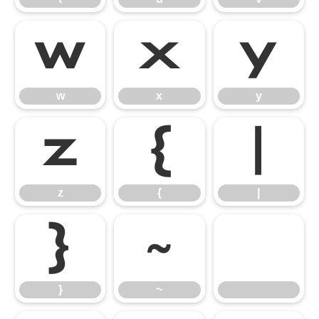
w
x
y
w
x
y
z
{
|
z
{
|
}
~
}
~