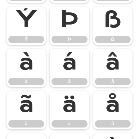
Ý
Þ
ß
Ý
Þ
ß
à
á
â
à
á
â
ã
ä
å
ã
ä
å