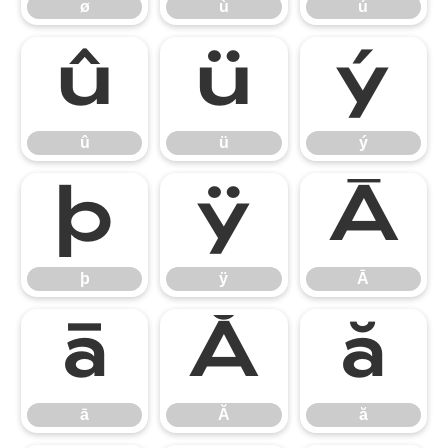
ø
ù
ú
û
ü
ý
û
ü
ý
þ
ÿ
Ā
þ
ÿ
Ā
ā
Ă
ă
ā
Ă
ă