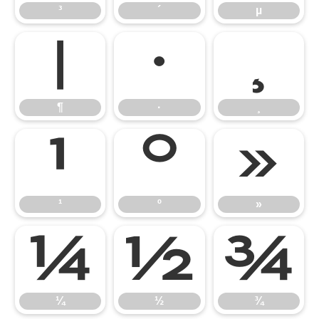
³
´
µ
¶
·
¸
¶
·
¸
¹
º
»
¹
º
»
¼
½
¾
¼
½
¾