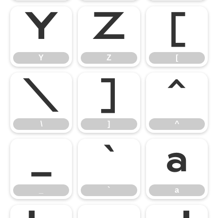
Y
Z
[
Y
Z
[
\
]
^
\
]
^
_
`
a
_
`
a