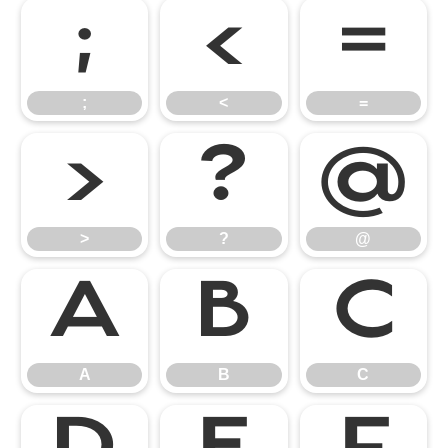
;
<
=
;
<
=
>
?
@
>
?
@
A
B
C
A
B
C