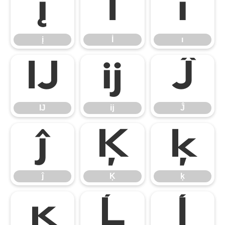
į
İ
ı
į
İ
ı
Ĳ
ĳ
Ĵ
Ĳ
ĳ
Ĵ
ĵ
Ķ
ķ
ĵ
Ķ
ķ
ĸ
Ĺ
ĺ