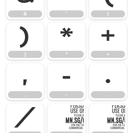
&
'
(
)
*
+
)
*
+
,
-
.
,
-
.
/
0