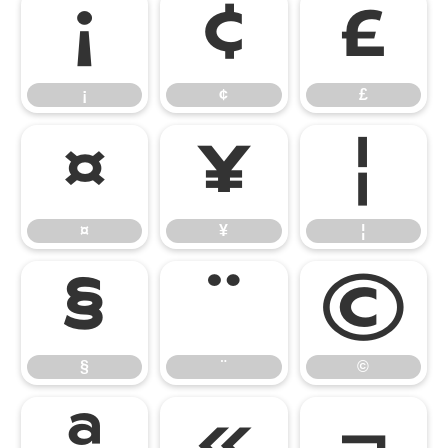
¡
¢
£
¡
¢
£
¤
¥
¦
¤
¥
¦
§
¨
©
§
¨
©
ª
«
¬