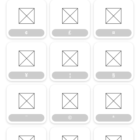
¢
£
¤
¢
£
¤
¥
¦
§
¥
¦
§
¨
©
ª
¨
©
ª