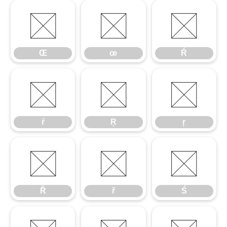
Œ
œ
Ŕ
Œ
œ
Ŕ
ŕ
Ŗ
ŗ
ŕ
Ŗ
ŗ
Ř
ř
Ś
Ř
ř
Ś