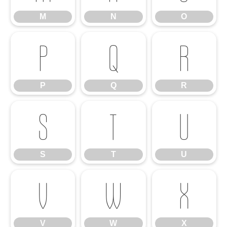
M
N
O
P
Q
R
P
Q
R
S
T
U
S
T
U
V
W
X
V
W
X