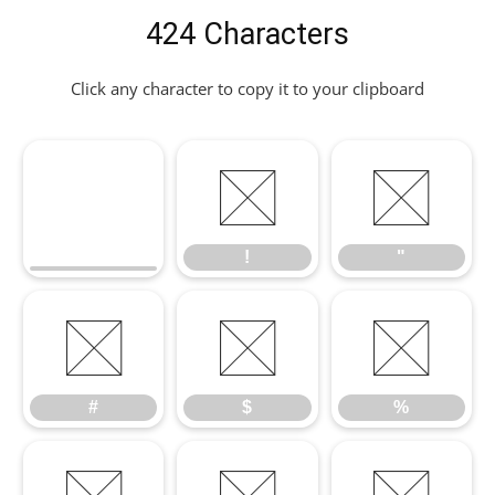
424 Characters
Click any character to copy it to your clipboard
!
"
!
"
#
$
%
#
$
%