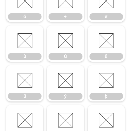
ö
÷
ø
ö
÷
ø
ù
ú
û
ù
ú
û
ü
ý
þ
ü
ý
þ
ÿ
Ā
ā