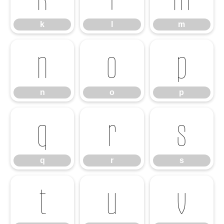
k
l
m
n
o
p
n
o
p
q
r
s
q
r
s
t
u
v