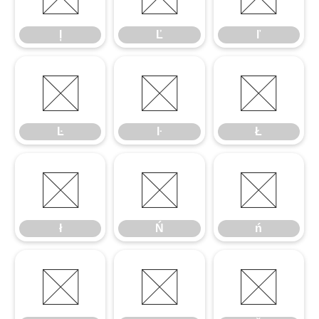
ļ
Ľ
ľ
Ŀ
ŀ
Ł
Ŀ
ŀ
Ł
ł
Ń
ń
ł
Ń
ń
Ņ
ņ
Ň