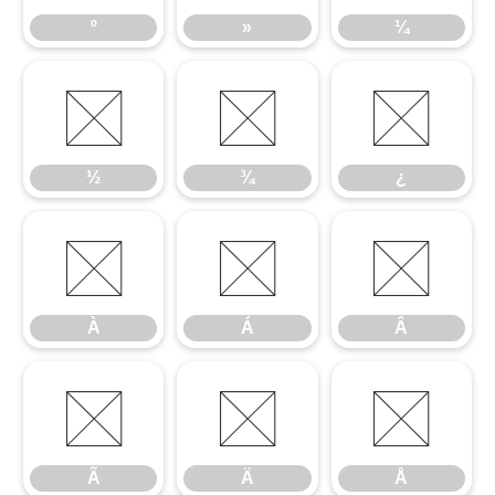
º
»
¼
½
¾
¿
½
¾
¿
À
Á
Â
À
Á
Â
Ã
Ä
Å
Ã
Ä
Å