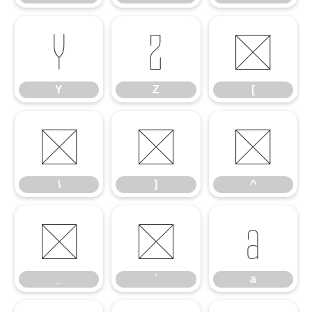
Y
Z
[
Y
Z
[
\
]
^
\
]
^
_
`
a
_
`
a