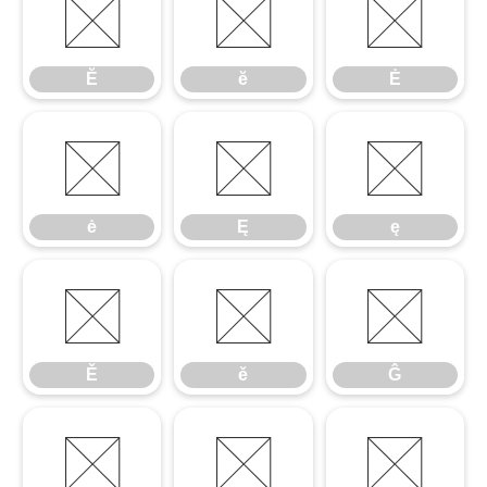
Ĕ
ĕ
Ė
Ĕ
ĕ
Ė
ė
Ę
ę
ė
Ę
ę
Ě
ě
Ĝ
Ě
ě
Ĝ
ĝ
Ğ
ğ