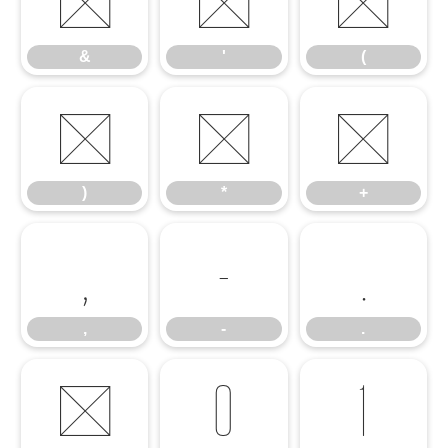
&
'
(
&
'
(
)
*
+
)
*
+
,
-
.
,
-
.
/
0
1