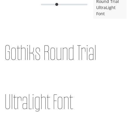
Round Trial
UltraLight
Font
Gothiks Round Trial
UltraLight Font