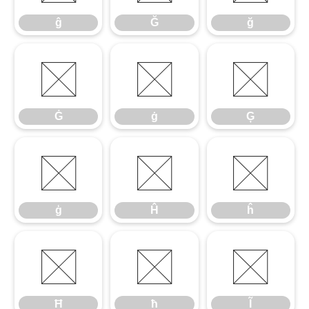
ĝ
Ğ
ğ
Ġ
ġ
Ģ
Ġ
ġ
Ģ
ģ
Ĥ
ĥ
ģ
Ĥ
ĥ
Ħ
ħ
Ĩ
Ħ
ħ
Ĩ