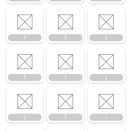
ĩ
Ī
ī
ĩ
Ī
ī
Ĭ
ĭ
Į
Ĭ
ĭ
Į
į
İ
ı
į
İ
ı