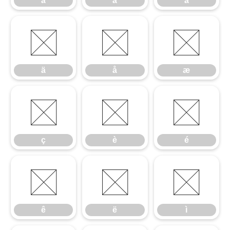
á
â
ã
ä
å
æ
ä
å
æ
ç
è
é
ç
è
é
ê
ë
ì
ê
ë
ì