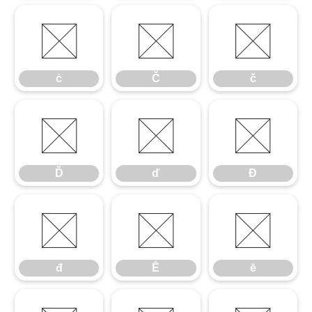
ċ
Č
č
ċ
Č
č
Ď
ď
Đ
Ď
ď
Đ
đ
Ē
ē
đ
Ē
ē