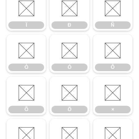
Ï
Ð
Ñ
Ï
Ð
Ñ
Ò
Ó
Ô
Ò
Ó
Ô
Õ
Ö
×
Õ
Ö
×
Ø
Ù
Ú