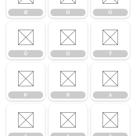
Ø
Ù
Ú
Û
Ü
Ý
Û
Ü
Ý
Þ
ß
à
Þ
ß
à
á
â
ã