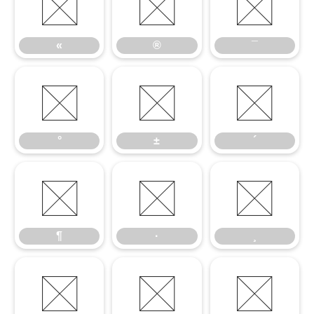
«
®
¯
«
®
¯
°
±
´
°
±
´
¶
·
¸
¶
·
¸
º
»
¼