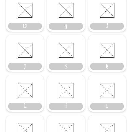
Ĳ
ĳ
Ĵ
Ĳ
ĳ
Ĵ
ĵ
Ķ
ķ
ĵ
Ķ
ķ
Ĺ
ĺ
Ļ
Ĺ
ĺ
Ļ
ļ
Ľ
ľ