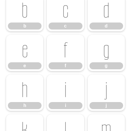
b
c
d
b
c
d
e
f
g
e
f
g
h
i
j
h
i
j
k
l
m