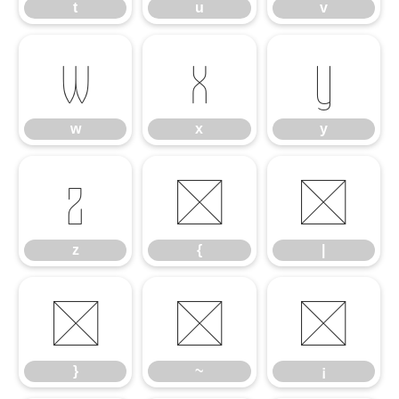
t
u
v
w
x
y
w
x
y
z
{
|
z
{
|
}
~
¡
}
~
¡