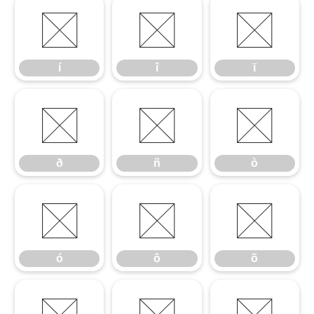
í
î
ï
í
î
ï
ð
ñ
ò
ð
ñ
ò
ó
ô
õ
ó
ô
õ