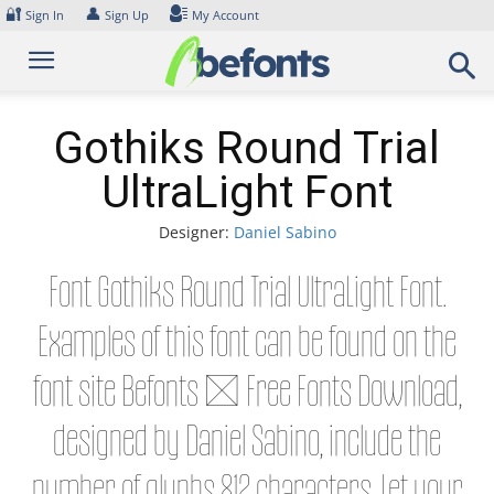
Skip
🔐
👤
Sign In
Sign Up
My Account
to
content
Gothiks Round Trial
UltraLight Font
Designer:
Daniel Sabino
Font Gothiks Round Trial UltraLight Font.
Examples of this font can be found on the
font site Befonts – Free Fonts Download,
designed by Daniel Sabino, include the
number of glyphs 812 characters. Let your