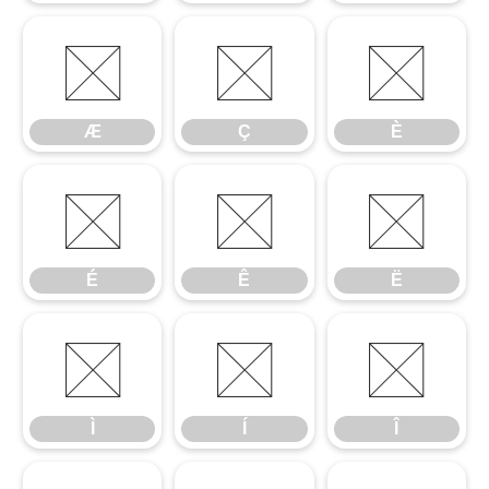
Æ
Ç
È
Æ
Ç
È
É
Ê
Ë
É
Ê
Ë
Ì
Í
Î
Ì
Í
Î