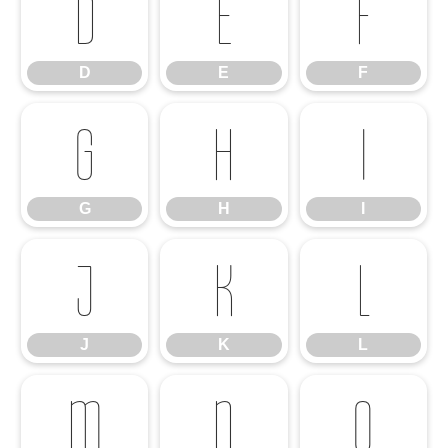
D
E
F
D
E
F
G
H
I
G
H
I
J
K
L
J
K
L
M
N
O