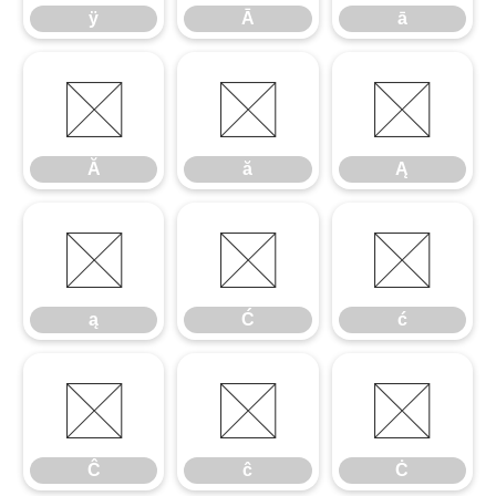
ÿ
Ā
ā
Ă
ă
Ą
Ă
ă
Ą
ą
Ć
ć
ą
Ć
ć
Ĉ
ĉ
Ċ
Ĉ
ĉ
Ċ