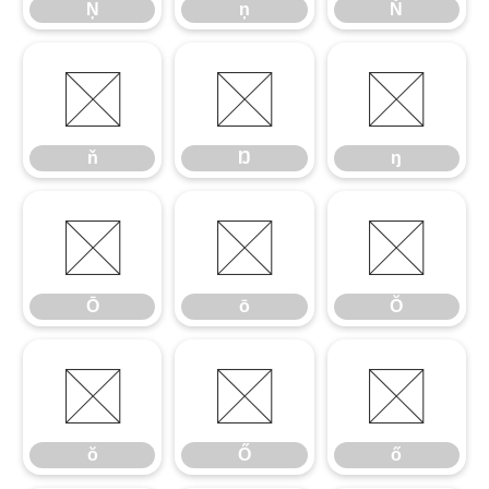
Ņ
ņ
Ň
ň
Ŋ
ŋ
ň
Ŋ
ŋ
Ō
ō
Ŏ
Ō
ō
Ŏ
ŏ
Ő
ő
ŏ
Ő
ő