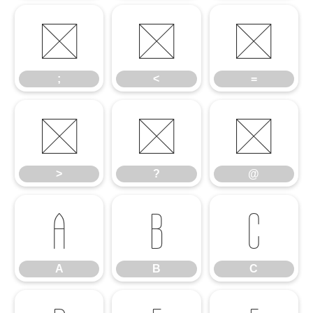
;
<
=
;
<
=
>
?
@
>
?
@
A
B
C
A
B
C