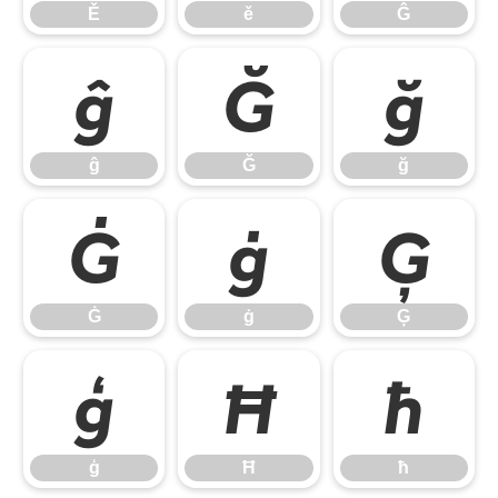
Ě
ě
Ĝ
ĝ
Ğ
ğ
ĝ
Ğ
ğ
Ġ
ġ
Ģ
Ġ
ġ
Ģ
ģ
Ħ
ħ
ģ
Ħ
ħ