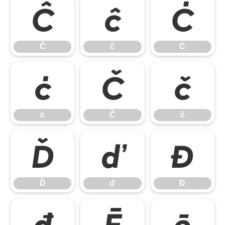
Ĉ
ĉ
Ċ
Ĉ
ĉ
Ċ
ċ
Č
č
ċ
Č
č
Ď
ď
Đ
Ď
ď
Đ
đ
Ē
ē