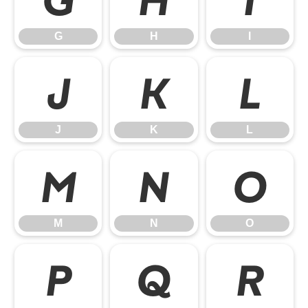
G
H
I
J
K
L
J
K
L
M
N
O
M
N
O
P
Q
R