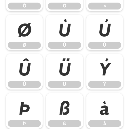
Õ
Ö
×
Ø
Ù
Ú
Ø
Ù
Ú
Û
Ü
Ý
Û
Ü
Ý
Þ
ß
à
Þ
ß
à