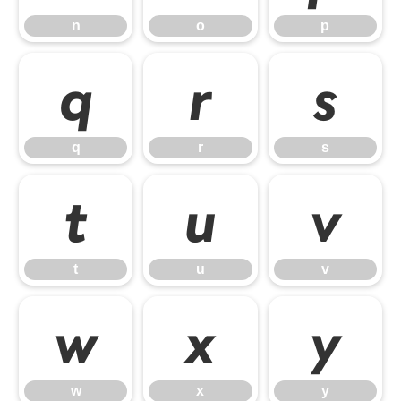
n
o
p
q
r
s
q
r
s
t
u
v
t
u
v
w
x
y
w
x
y