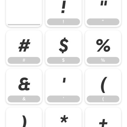
!
"
!
"
#
$
%
#
$
%
&
'
(
&
'
(
)
*
+