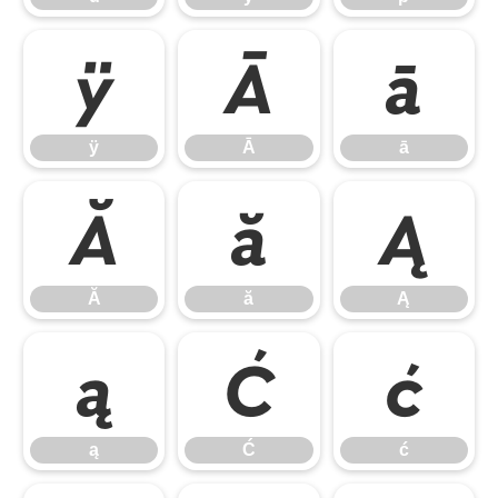
ÿ
Ā
ā
ÿ
Ā
ā
Ă
ă
Ą
Ă
ă
Ą
ą
Ć
ć
ą
Ć
ć