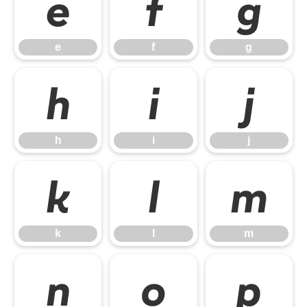
e
f
g
e
f
g
h
i
j
h
i
j
k
l
m
k
l
m
n
o
p