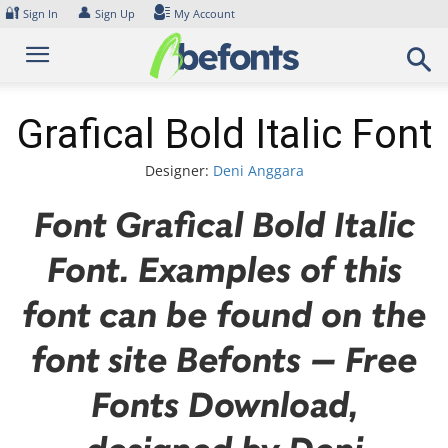
Skip
🔐
👤
Sign In
Sign Up
My Account
to
content
Grafical Bold Italic Font
Designer:
Deni Anggara
Font Grafical Bold Italic
Font. Examples of this
font can be found on the
font site Befonts – Free
Fonts Download,