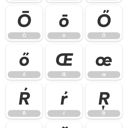
Ō
ō
Ő
Ō
ō
Ő
ő
Œ
œ
ő
Œ
œ
Ŕ
ŕ
Ŗ
Ŕ
ŕ
Ŗ