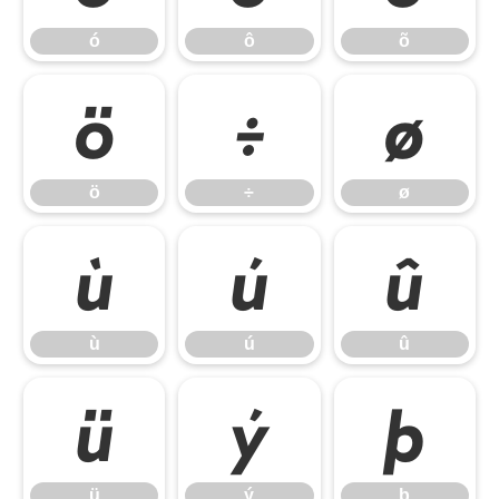
ó
ô
õ
ö
÷
ø
ö
÷
ø
ù
ú
û
ù
ú
û
ü
ý
þ
ü
ý
þ