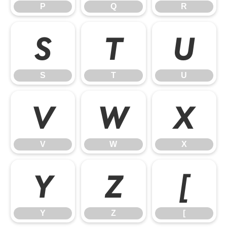
P
Q
R
S
T
U
S
T
U
V
W
X
V
W
X
Y
Z
[
Y
Z
[