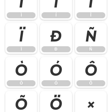
Ì
Í
Î
Ì
Í
Î
Ï
Ð
Ñ
Ï
Ð
Ñ
Ò
Ó
Ô
Ò
Ó
Ô
Õ
Ö
×