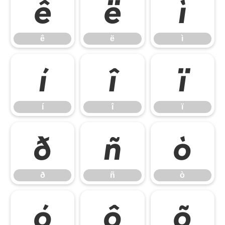
ê
ë
ì
ê
ë
ì
í
î
ï
í
î
ï
ð
ñ
ò
ð
ñ
ò
ó
ô
õ