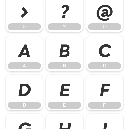
>
?
@
>
?
@
A
B
C
A
B
C
D
E
F
D
E
F
G
H
I