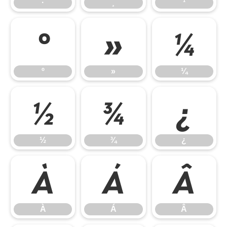
·
¸
¹
º
»
¼
º
»
¼
½
¾
¿
½
¾
¿
À
Á
Â
À
Á
Â