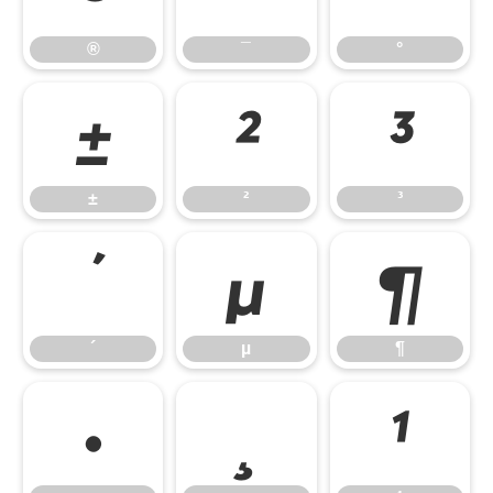
®
¯
°
±
²
³
±
²
³
´
µ
¶
´
µ
¶
·
¸
¹