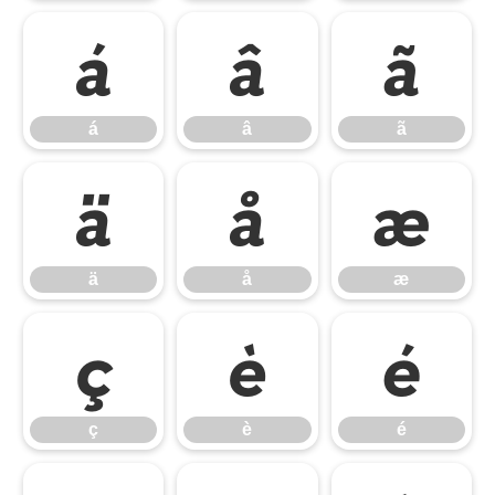
á
â
ã
á
â
ã
ä
å
æ
ä
å
æ
ç
è
é
ç
è
é