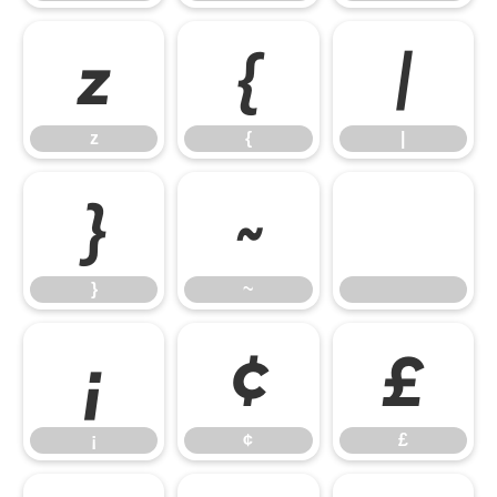
z
{
|
z
{
|
}
~
}
~
¡
¢
£
¡
¢
£