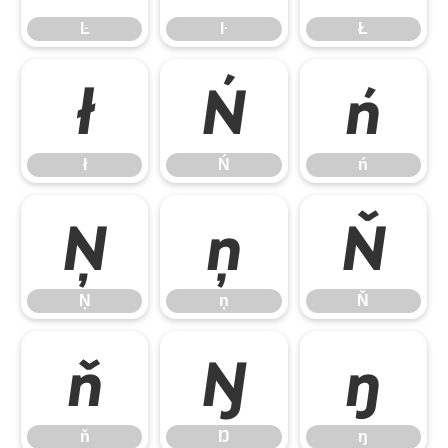
Ŀ
ŀ
Ł
ł
Ń
ń
ł
Ń
ń
Ņ
ņ
Ň
Ņ
ņ
Ň
ň
Ŋ
ŋ
ň
Ŋ
ŋ