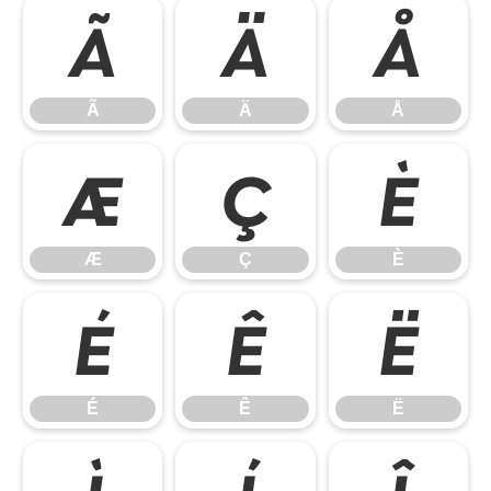
Ã
Ä
Å
Ã
Ä
Å
Æ
Ç
È
Æ
Ç
È
É
Ê
Ë
É
Ê
Ë