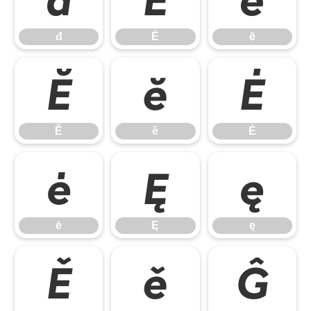
đ
Ē
ē
Ĕ
ĕ
Ė
Ĕ
ĕ
Ė
ė
Ę
ę
ė
Ę
ę
Ě
ě
Ĝ