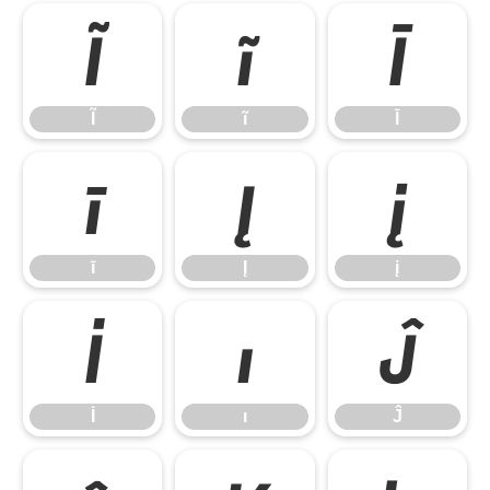
Ĩ
ĩ
Ī
Ĩ
ĩ
Ī
ī
Į
į
ī
Į
į
İ
ı
Ĵ
İ
ı
Ĵ