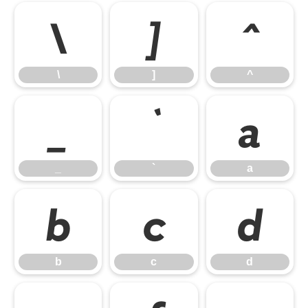
\
]
^
\
]
^
_
`
a
_
`
a
b
c
d
b
c
d