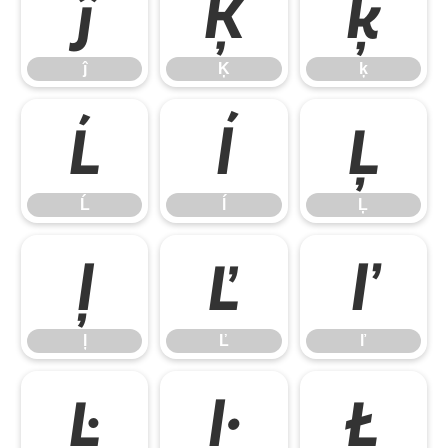
ĵ
Ķ
ķ
ĵ
Ķ
ķ
Ĺ
ĺ
Ļ
Ĺ
ĺ
Ļ
ļ
Ľ
ľ
ļ
Ľ
ľ
Ŀ
ŀ
Ł