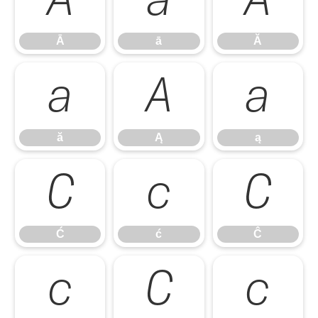
Ā
ā
Ă
Ā
ā
Ă
ă
Ą
ą
ă
Ą
ą
Ć
ć
Ĉ
Ć
ć
Ĉ
ĉ
Ċ
ċ