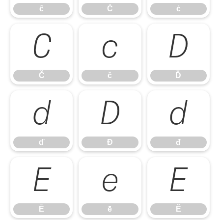
ĉ
Ċ
ċ
Č
č
Ď
Č
č
Ď
ď
Đ
đ
ď
Đ
đ
Ē
ē
Ĕ
Ē
ē
Ĕ