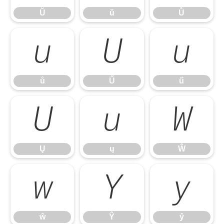
Ŭ
ŭ
Ů
ů
Ű
ű
ů
Ű
ű
Ų
ų
Ŵ
Ų
ų
Ŵ
ŵ
Ŷ
ŷ
ŵ
Ŷ
ŷ