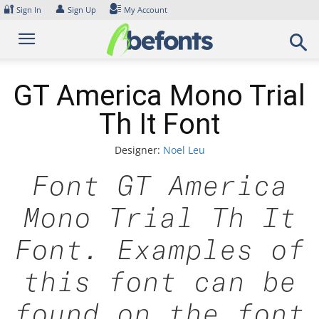
Skip
🔐
👤
Sign In
Sign Up
My Account
to
content
GT America Mono Trial
Th It Font
Designer:
Noel Leu
Font GT America
Mono Trial Th It
Font. Examples of
this font can be
found on the font