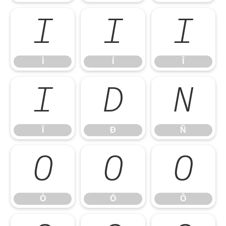
Ì
Í
Î
Ì
Í
Î
Ï
Ð
Ñ
Ï
Ð
Ñ
Ò
Ó
Ô
Ò
Ó
Ô