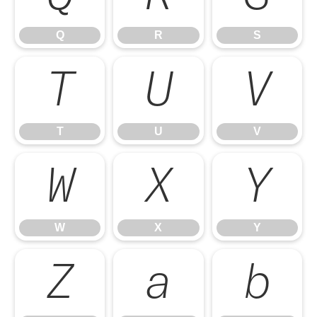
Q
R
S
T
U
V
T
U
V
W
X
Y
W
X
Y
Z
a
b