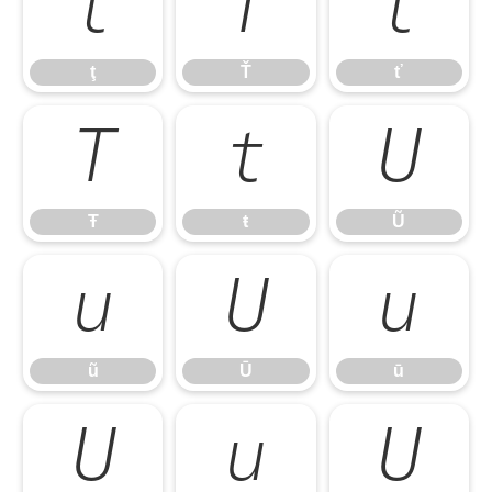
ţ
Ť
ť
ţ
Ť
ť
Ŧ
ŧ
Ũ
Ŧ
ŧ
Ũ
ũ
Ū
ū
ũ
Ū
ū
Ŭ
ŭ
Ů