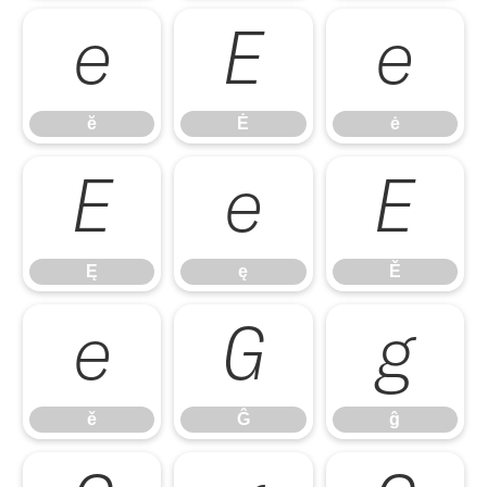
ĕ
Ė
ė
ĕ
Ė
ė
Ę
ę
Ě
Ę
ę
Ě
ě
Ĝ
ĝ
ě
Ĝ
ĝ