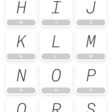
H
I
J
H
I
J
K
L
M
K
L
M
N
O
P
N
O
P
Q
R
S