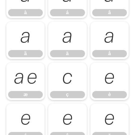
à
á
â
ã
ä
å
ã
ä
å
æ
ç
è
æ
ç
è
é
ê
ë