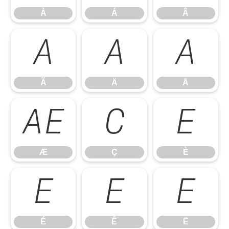
À
Á
Â
Ã
Ä
Å
Ã
Ä
Å
Æ
Ç
È
Æ
Ç
È
É
Ê
Ë
É
Ê
Ë