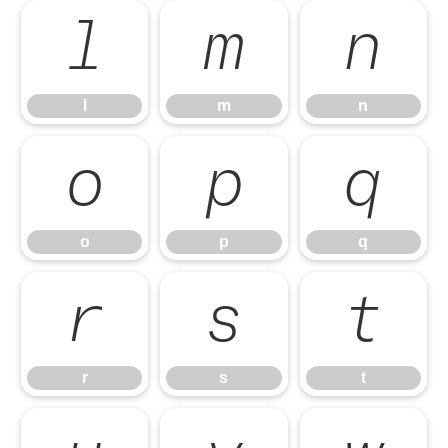
l
m
n
l
m
n
o
p
q
o
p
q
r
s
t
r
s
t