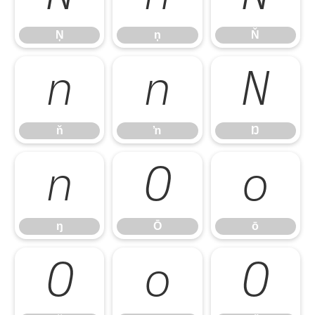
Ņ
ņ
Ň
ň
ŉ
Ŋ
ň
ŉ
Ŋ
ŋ
Ō
ō
ŋ
Ō
ō
Ŏ
ŏ
Ő