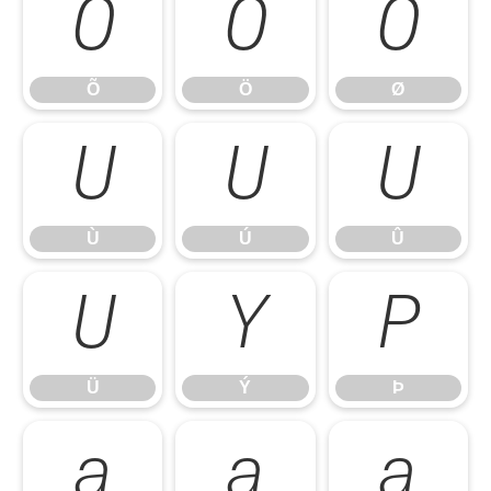
Õ
Ö
Ø
Õ
Ö
Ø
Ù
Ú
Û
Ù
Ú
Û
Ü
Ý
Þ
Ü
Ý
Þ
à
á
â