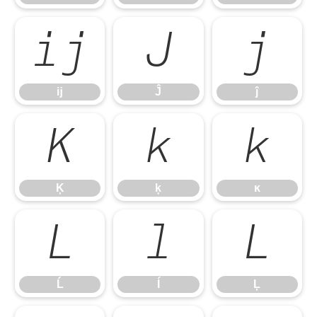
ĳ
Ĵ
ĵ
ĳ
Ĵ
ĵ
Ķ
ķ
ĸ
Ķ
ķ
ĸ
Ĺ
ĺ
Ļ
Ĺ
ĺ
Ļ