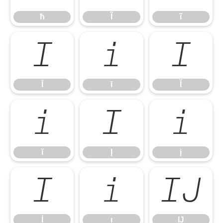
ħ
Ĩ
ĩ
Ī
ī
Ĭ
Ī
ī
Ĭ
ĭ
Į
į
ĭ
Į
į
İ
ı
Ĳ
İ
ı
Ĳ