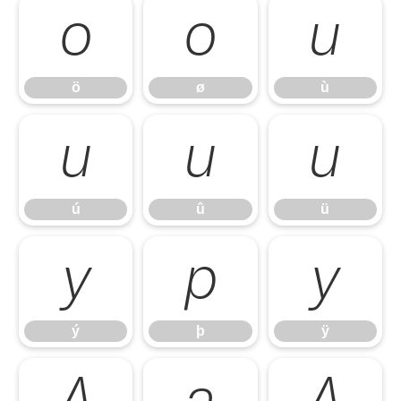
ö
ø
ù
ö
ø
ù
ú
û
ü
ú
û
ü
ý
þ
ÿ
ý
þ
ÿ