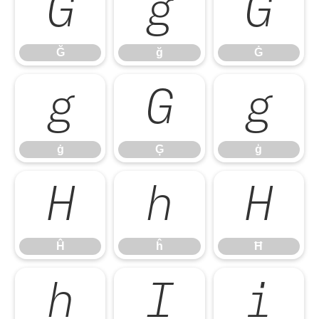
Ğ
ğ
Ġ
Ğ
ğ
Ġ
ġ
Ģ
ģ
ġ
Ģ
ģ
Ĥ
ĥ
Ħ
Ĥ
ĥ
Ħ
ħ
Ĩ
ĩ