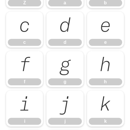
Z
a
b
c
d
e
c
d
e
f
g
h
f
g
h
i
j
k
i
j
k