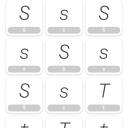
Ś
ś
Ŝ
Ś
ś
Ŝ
ŝ
Ş
ş
ŝ
Ş
ş
Š
š
Ţ
Š
š
Ţ