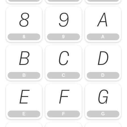
8
9
A
8
9
A
B
C
D
B
C
D
E
F
G
E
F
G