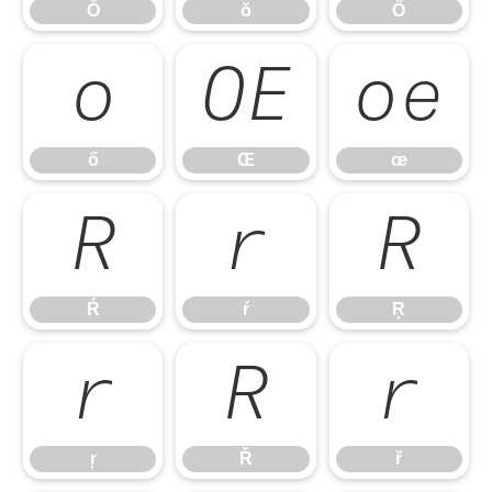
Ŏ
ŏ
Ő
ő
Œ
œ
ő
Œ
œ
Ŕ
ŕ
Ŗ
Ŕ
ŕ
Ŗ
ŗ
Ř
ř
ŗ
Ř
ř