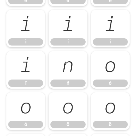
é
ê
ë
ì
í
î
ì
í
î
ï
ñ
ò
ï
ñ
ò
ó
ô
õ
ó
ô
õ