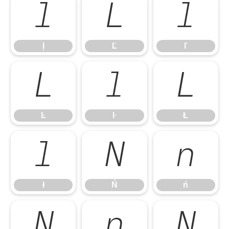
ļ
Ľ
ľ
ļ
Ľ
ľ
Ŀ
ŀ
Ł
Ŀ
ŀ
Ł
ł
Ń
ń
ł
Ń
ń
Ņ
ņ
Ň