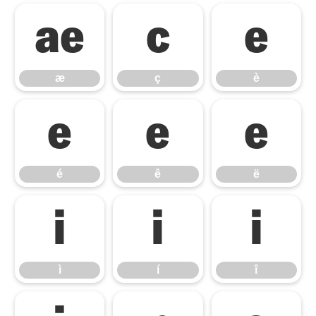
æ
ç
è
æ
ç
è
é
ê
ë
é
ê
ë
ì
í
î
ì
í
î