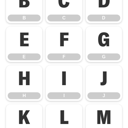
B
C
D
B
C
D
E
F
G
E
F
G
H
I
J
H
I
J
K
L
M