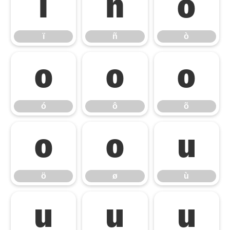
ï
ñ
ò
ï
ñ
ò
ó
ô
õ
ó
ô
õ
ö
ø
ù
ö
ø
ù
ú
û
ü