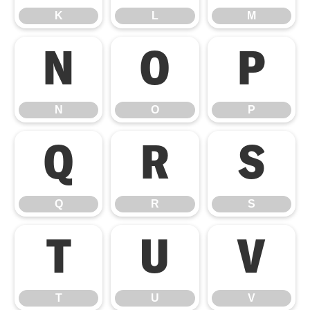
K
L
M
N
O
P
N
O
P
Q
R
S
Q
R
S
T
U
V
T
U
V