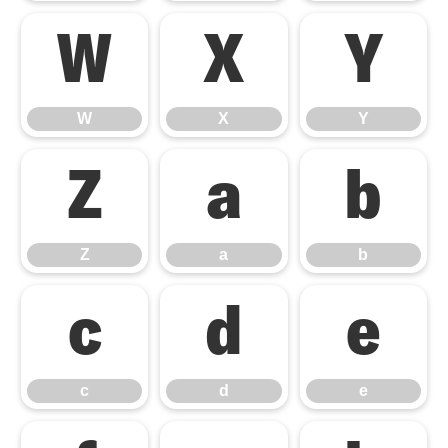
W
X
Y
W
X
Y
Z
a
b
Z
a
b
c
d
e
c
d
e