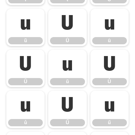
ũ
Ū
ū
ũ
Ū
ū
Ŭ
ŭ
Ů
Ŭ
ŭ
Ů
ů
Ű
ű
ů
Ű
ű