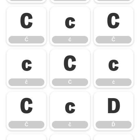
Ć
ć
Ĉ
Ć
ć
Ĉ
ĉ
Ċ
ċ
ĉ
Ċ
ċ
Č
č
Ď
Č
č
Ď