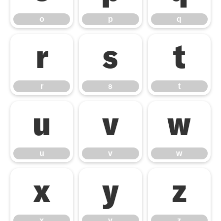
o
p
q
r
s
t
r
s
t
u
v
w
u
v
w
x
y
z
x
y
z