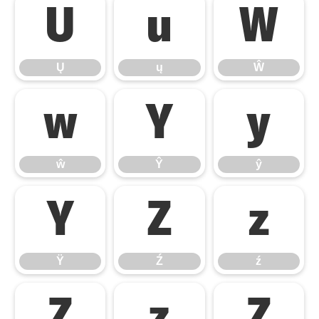
Ų
ų
Ŵ
Ų
ų
Ŵ
ŵ
Ŷ
ŷ
ŵ
Ŷ
ŷ
Ÿ
Ź
ź
Ÿ
Ź
ź
Ż
ż
Ž