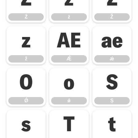
Ż
ż
Ž
ž
Ǽ
ǽ
ž
Ǽ
ǽ
Ǿ
ǿ
Ș
Ǿ
ǿ
Ș
ș
Ț
ț