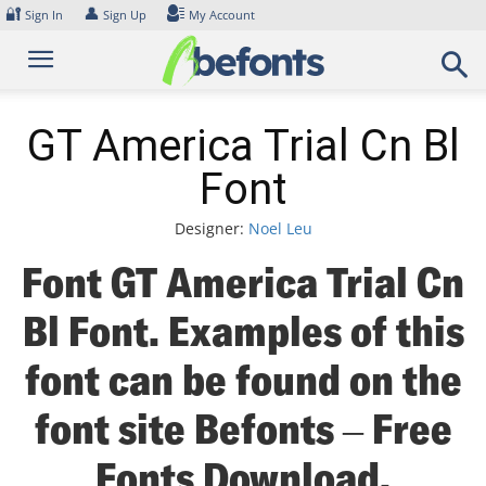
Skip
🔐
👤
Sign In
Sign Up
My Account
to
content
GT America Trial Cn Bl
Font
Designer:
Noel Leu
Font GT America Trial Cn
Bl Font. Examples of this
font can be found on the
font site Befonts – Free
Fonts Download,