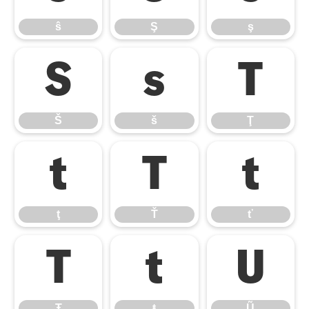
ŝ
Ş
ş
Š
š
Ţ
Š
š
Ţ
ţ
Ť
ť
ţ
Ť
ť
Ŧ
ŧ
Ũ
Ŧ
ŧ
Ũ