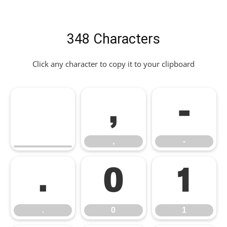
348 Characters
Click any character to copy it to your clipboard
,
-
,
-
.
0
1
.
0
1