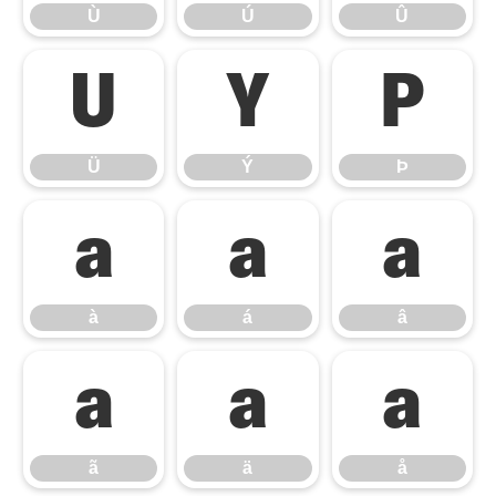
Ù
Ú
Û
Ü
Ý
Þ
Ü
Ý
Þ
à
á
â
à
á
â
ã
ä
å
ã
ä
å