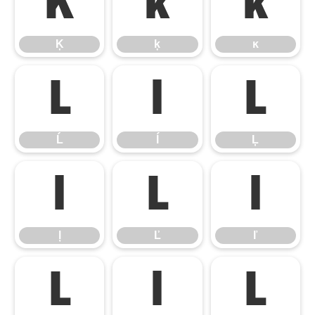
Ķ
ķ
ĸ
Ķ
ķ
ĸ
Ĺ
ĺ
Ļ
Ĺ
ĺ
Ļ
ļ
Ľ
ľ
ļ
Ľ
ľ
Ŀ
ŀ
Ł