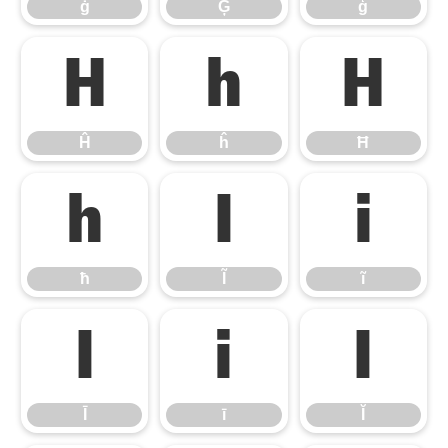
ġ
Ģ
ģ
Ĥ
ĥ
Ħ
Ĥ
ĥ
Ħ
ħ
Ĩ
ĩ
ħ
Ĩ
ĩ
Ī
ī
Ĭ
Ī
ī
Ĭ