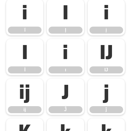
ĭ
Į
į
ĭ
Į
į
İ
ı
Ĳ
İ
ı
Ĳ
ĳ
Ĵ
ĵ
ĳ
Ĵ
ĵ