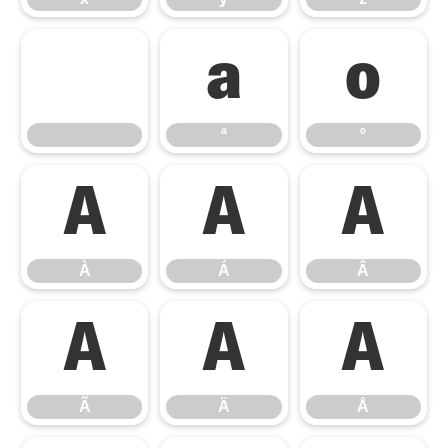
ª
º
ª
º
À
Á
Â
À
Á
Â
Ã
Ä
Å
Ã
Ä
Å