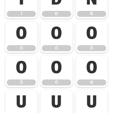
Ï
Ð
Ñ
Ò
Ó
Ô
Ò
Ó
Ô
Õ
Ö
Ø
Õ
Ö
Ø
Ù
Ú
Û