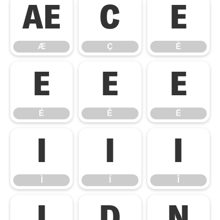
Æ
Ç
È
Æ
Ç
È
É
Ê
Ë
É
Ê
Ë
Ì
Í
Î
Ì
Í
Î
Ï
Ð
Ñ