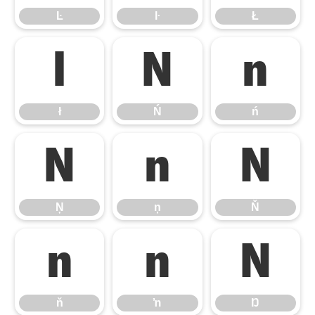
Ŀ
ŀ
Ł
ł
Ń
ń
ł
Ń
ń
Ņ
ņ
Ň
Ņ
ņ
Ň
ň
ŉ
Ŋ
ň
ŉ
Ŋ