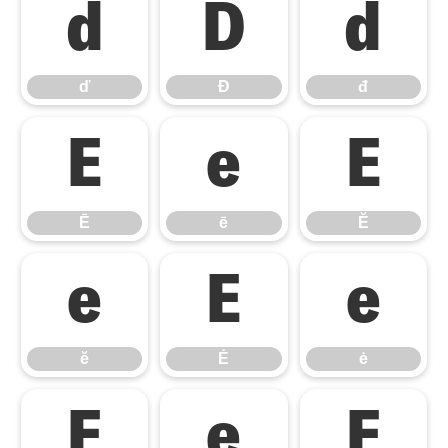
ď
Đ
đ
ď
Đ
đ
Ē
ē
Ĕ
Ē
ē
Ĕ
ĕ
Ė
ė
ĕ
Ė
ė
Ę
ę
Ě