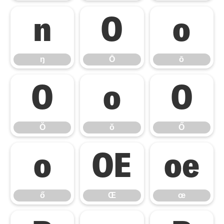
ŋ
Ō
ō
ŋ
Ō
ō
Ŏ
ŏ
Ő
Ŏ
ŏ
Ő
ő
Œ
œ
ő
Œ
œ