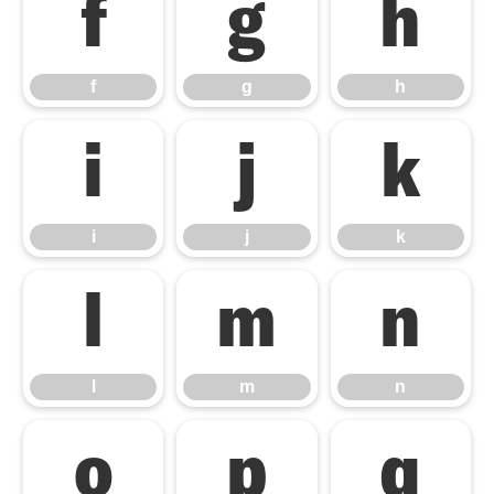
f
g
h
f
g
h
i
j
k
i
j
k
l
m
n
l
m
n
o
p
q