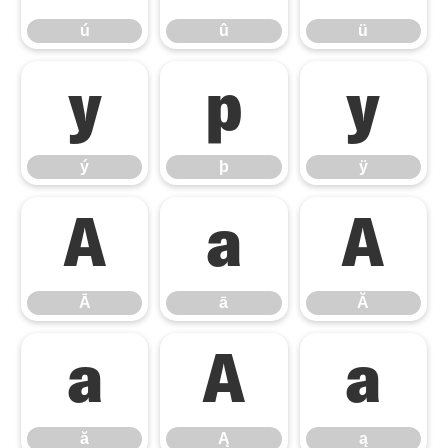
ú
û
ü
ý
þ
ÿ
ý
þ
ÿ
Ā
ā
Ă
Ā
ā
Ă
ă
Ą
ą
ă
Ą
ą