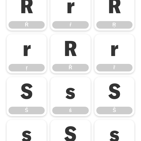
Ŕ
ŕ
Ŗ
Ŕ
ŕ
Ŗ
ŗ
Ř
ř
ŗ
Ř
ř
Ś
ś
Ŝ
Ś
ś
Ŝ
ŝ
Ş
ş