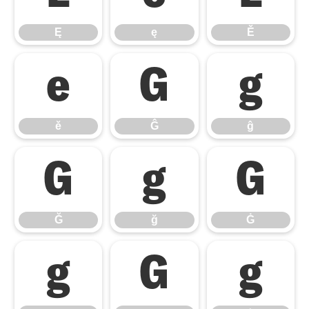
Ę
ę
Ě
ě
Ĝ
ĝ
ě
Ĝ
ĝ
Ğ
ğ
Ġ
Ğ
ğ
Ġ
ġ
Ģ
ģ