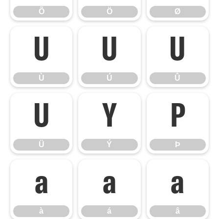
Õ
Ö
Ø
Ù
Ú
Û
Ù
Ú
Û
Ü
Ý
Þ
Ü
Ý
Þ
à
á
â
à
á
â