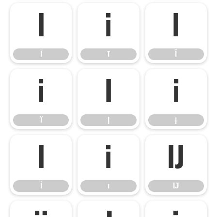
Ī
ī
Ĭ
Ī
ī
Ĭ
ĭ
Į
į
ĭ
Į
į
İ
ı
Ĳ
İ
ı
Ĳ