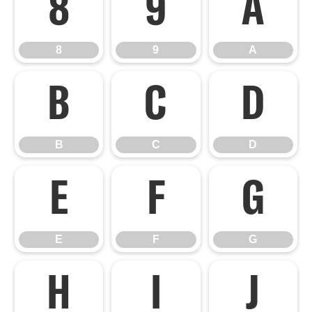
8
9
A
8
9
A
B
C
D
B
C
D
E
F
G
E
F
G
H
I
J