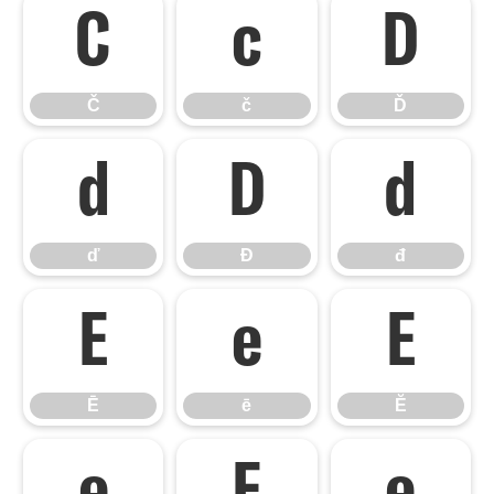
Č
č
Ď
Č
č
Ď
ď
Đ
đ
ď
Đ
đ
Ē
ē
Ĕ
Ē
ē
Ĕ