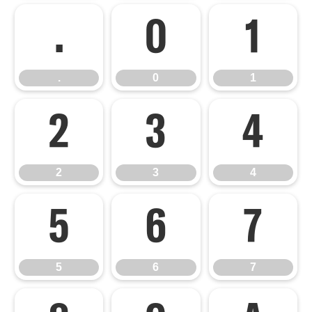
.
0
1
.
0
1
2
3
4
2
3
4
5
6
7
5
6
7