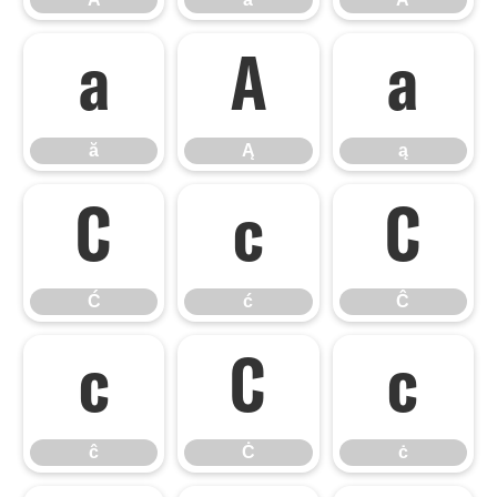
ă
Ą
ą
ă
Ą
ą
Ć
ć
Ĉ
Ć
ć
Ĉ
ĉ
Ċ
ċ
ĉ
Ċ
ċ