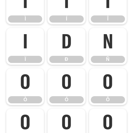
Ì
Í
Î
Ì
Í
Î
Ï
Ð
Ñ
Ï
Ð
Ñ
Ò
Ó
Ô
Ò
Ó
Ô
Õ
Ö
Ø