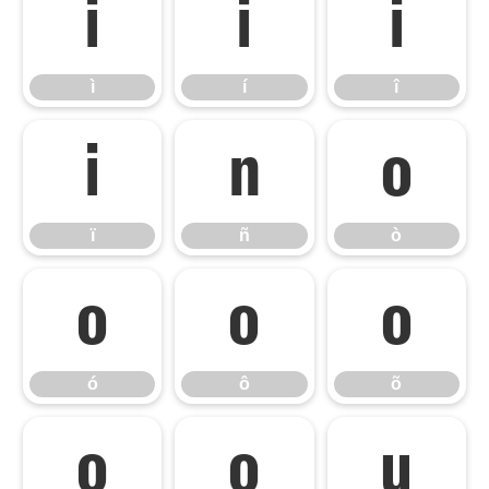
ì
í
î
ì
í
î
ï
ñ
ò
ï
ñ
ò
ó
ô
õ
ó
ô
õ
ö
ø
ù