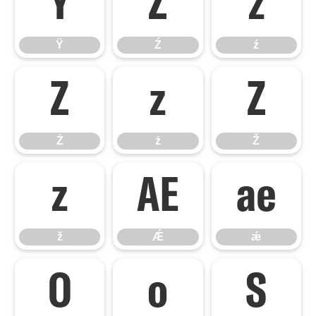
Ÿ
Ź
ź
Ÿ
Ź
ź
Ż
ż
Ž
Ż
ż
Ž
ž
Ǽ
ǽ
ž
Ǽ
ǽ
Ǿ
ǿ
Ș