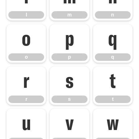
l
m
n
o
p
q
o
p
q
r
s
t
r
s
t
u
v
w