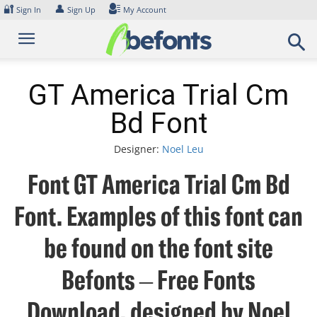
Skip
🔐
👤
Sign In
Sign Up
My Account
to
content
GT America Trial Cm
Bd Font
Designer:
Noel Leu
Font GT America Trial Cm Bd
Font. Examples of this font can
be found on the font site
Befonts – Free Fonts
Download, designed by Noel