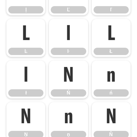
ļ
Ľ
ľ
Ŀ
ŀ
Ł
Ŀ
ŀ
Ł
ł
Ń
ń
ł
Ń
ń
Ņ
ņ
Ň
Ņ
ņ
Ň