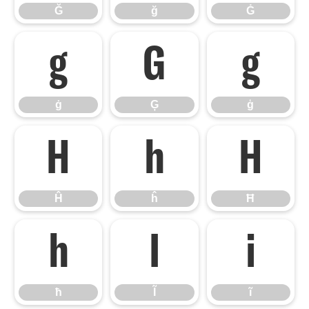
Ğ
ğ
Ġ
ġ
Ģ
ģ
ġ
Ģ
ģ
Ĥ
ĥ
Ħ
Ĥ
ĥ
Ħ
ħ
Ĩ
ĩ
ħ
Ĩ
ĩ