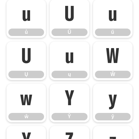
ů
Ű
ű
ů
Ű
ű
Ų
ų
Ŵ
Ų
ų
Ŵ
ŵ
Ŷ
ŷ
ŵ
Ŷ
ŷ