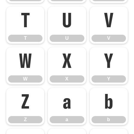
T
U
V
T
U
V
W
X
Y
W
X
Y
Z
a
b
Z
a
b