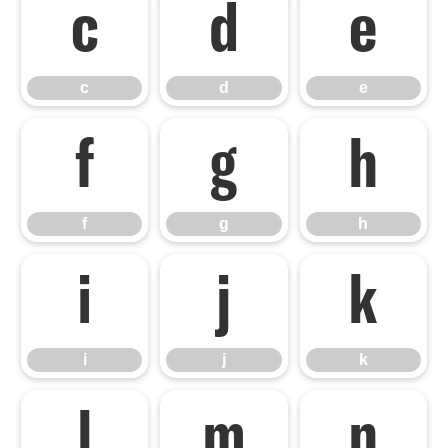
c
d
e
c
d
e
f
g
h
f
g
h
i
j
k
i
j
k
l
m
n