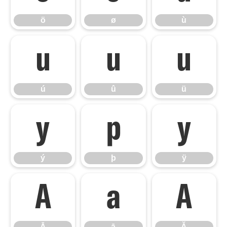
ö
ø
ù
ú
û
ü
ú
û
ü
ý
þ
ÿ
ý
þ
ÿ
Ā
ā
Ă
Ā
ā
Ă