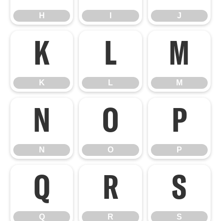
H
I
J
K
L
M
K
L
M
N
O
P
N
O
P
Q
R
S
Q
R
S