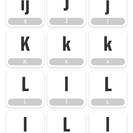
ĳ
Ĵ
ĵ
ĳ
Ĵ
ĵ
Ķ
ķ
ĸ
Ķ
ķ
ĸ
Ĺ
ĺ
Ļ
Ĺ
ĺ
Ļ
ļ
Ľ
ľ