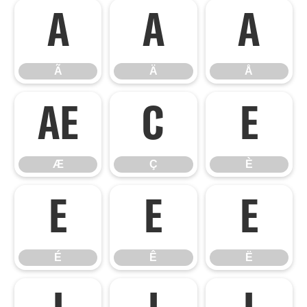
Ã
Ä
Å
Ã
Ä
Å
Æ
Ç
È
Æ
Ç
È
É
Ê
Ë
É
Ê
Ë