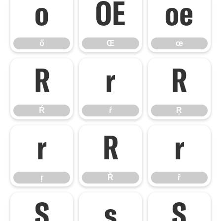
ő
Œ
œ
ő
Œ
œ
Ŕ
ŕ
Ŗ
Ŕ
ŕ
Ŗ
ŗ
Ř
ř
ŗ
Ř
ř
Ś
ś
Ŝ