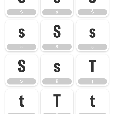
Ś
ś
Ŝ
ŝ
Ş
ş
ŝ
Ş
ş
Š
š
Ţ
Š
š
Ţ
ţ
Ť
ť