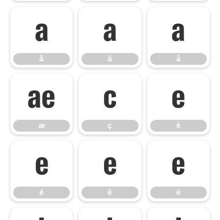
ã
ä
å
ã
ä
å
æ
ç
è
æ
ç
è
é
ê
ë
é
ê
ë