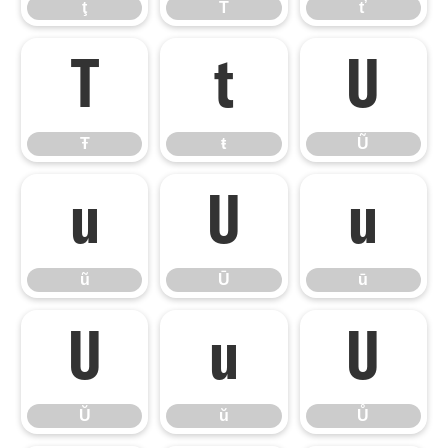
ţ
Ť
ť
Ŧ
ŧ
Ũ
Ŧ
ŧ
Ũ
ũ
Ū
ū
ũ
Ū
ū
Ŭ
ŭ
Ů
Ŭ
ŭ
Ů