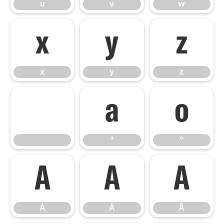
u
v
w
x
y
z
x
y
z
ª
º
ª
º
À
Á
Â
À
Á
Â