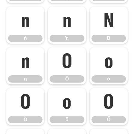
ň
ŉ
Ŋ
ň
ŉ
Ŋ
ŋ
Ō
ō
ŋ
Ō
ō
Ŏ
ŏ
Ő
Ŏ
ŏ
Ő