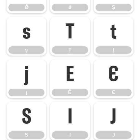
Ǿ
ǿ
Ș
ș
Ț
ț
ș
Ț
ț
ȷ
Ё
Є
ȷ
Ё
Є
Ѕ
І
Ј
Ѕ
І
Ј