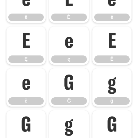
ĕ
Ė
ė
ĕ
Ė
ė
Ę
ę
Ě
Ę
ę
Ě
ě
Ĝ
ĝ
ě
Ĝ
ĝ
Ğ
ğ
Ġ