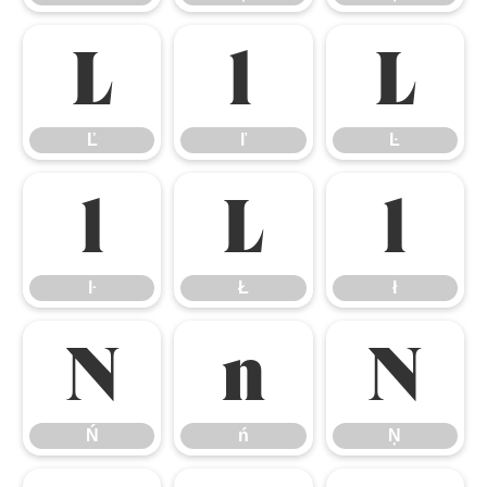
Ľ
ľ
Ŀ
Ľ
ľ
Ŀ
ŀ
Ł
ł
ŀ
Ł
ł
Ń
ń
Ņ
Ń
ń
Ņ