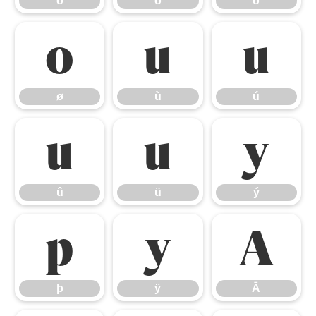
ô
õ
ö
ø
ù
ú
ø
ù
ú
û
ü
ý
û
ü
ý
þ
ÿ
Ā
þ
ÿ
Ā