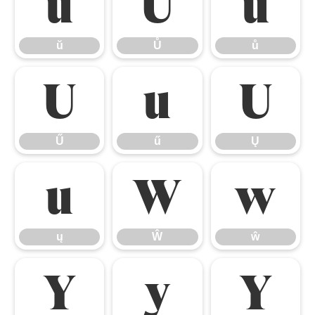
ŭ
Ů
ů
ŭ
Ů
ů
Ű
ű
Ų
Ű
ű
Ų
ų
Ŵ
ŵ
ų
Ŵ
ŵ
Ŷ
ŷ
Ÿ