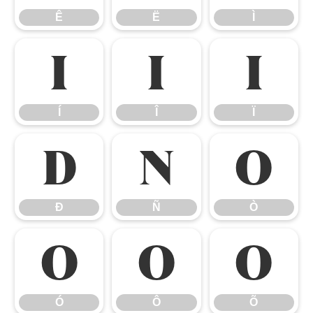
Ê
Ë
Ì
Í
Î
Ï
Í
Î
Ï
Ð
Ñ
Ò
Ð
Ñ
Ò
Ó
Ô
Õ
Ó
Ô
Õ