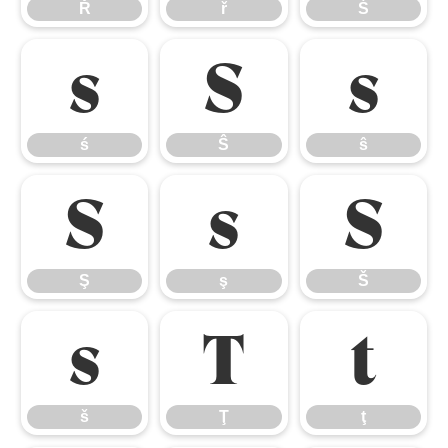
Ř
ř
Ś
ś
Ŝ
ŝ
ś
Ŝ
ŝ
Ş
ş
Š
Ş
ş
Š
š
Ţ
ţ
š
Ţ
ţ