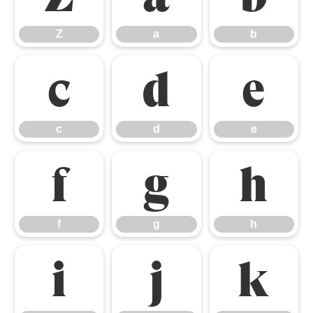
Z
a
b
c
d
e
c
d
e
f
g
h
f
g
h
i
j
k