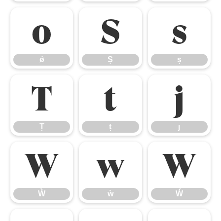
ǿ
Ș
ș
ǿ
Ș
ș
Ț
ț
ȷ
Ț
ț
ȷ
Ẁ
ẁ
Ẃ
Ẁ
ẁ
Ẃ