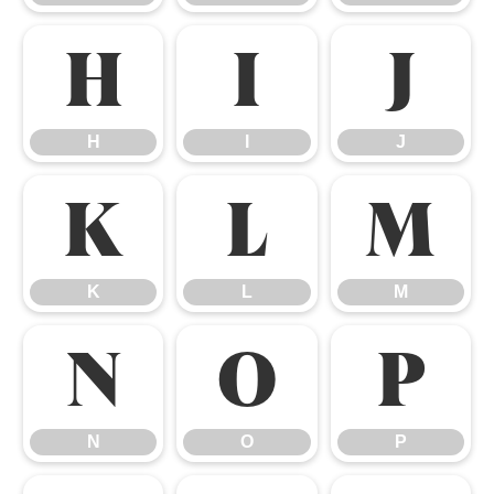
H
I
J
H
I
J
K
L
M
K
L
M
N
O
P
N
O
P