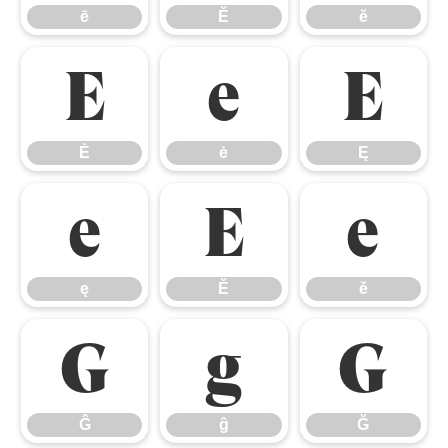
ē
Ĕ
ĕ
Ė
ė
Ę
Ė
ė
Ę
ę
Ě
ě
ę
Ě
ě
Ĝ
ĝ
Ğ
Ĝ
ĝ
Ğ