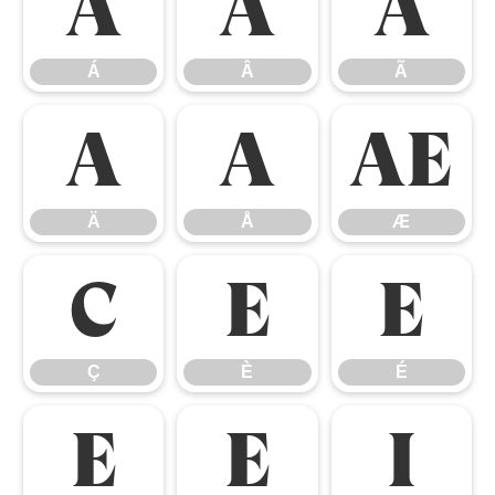
Á
Â
Ã
Á
Â
Ã
Ä
Å
Æ
Ä
Å
Æ
Ç
È
É
Ç
È
É
Ê
Ë
Ì