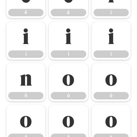
ê
ë
ì
í
î
ï
í
î
ï
ñ
ò
ó
ñ
ò
ó
ô
õ
ö