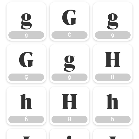
ğ
Ġ
ġ
ğ
Ġ
ġ
Ģ
ģ
Ĥ
Ģ
ģ
Ĥ
ĥ
Ħ
ħ
ĥ
Ħ
ħ