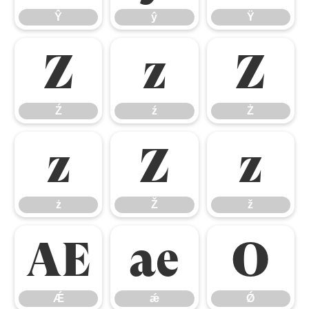
Ŷ
ŷ
Ÿ
Ź
ź
Ż
Ź
ź
Ż
ż
Ž
ž
ż
Ž
ž
Ǽ
ǽ
Ǿ
Ǽ
ǽ
Ǿ