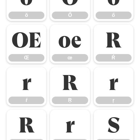
ŏ
Ő
ő
Œ
œ
Ŕ
Œ
œ
Ŕ
ŕ
Ŗ
ŗ
ŕ
Ŗ
ŗ
Ř
ř
Ś