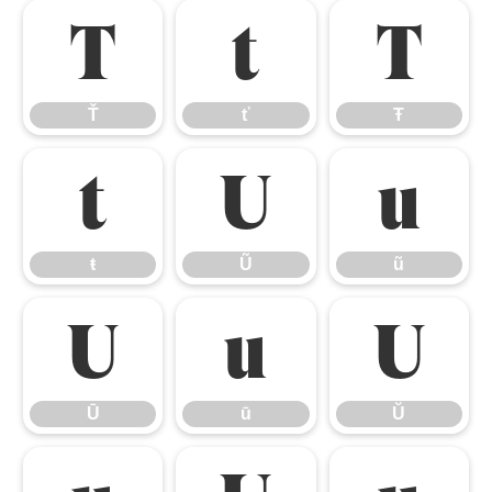
Ť
ť
Ŧ
Ť
ť
Ŧ
ŧ
Ũ
ũ
ŧ
Ũ
ũ
Ū
ū
Ŭ
Ū
ū
Ŭ