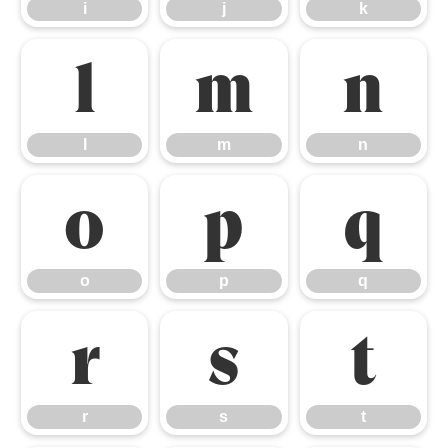
i
j
k
l
m
n
l
m
n
o
p
q
o
p
q
r
s
t
r
s
t