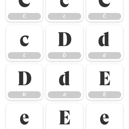
Ċ
ċ
Č
Ċ
ċ
Č
č
Ď
ď
č
Ď
ď
Đ
đ
Ē
Đ
đ
Ē
ē
Ĕ
ĕ