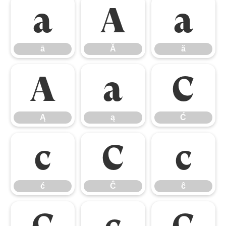
ā
Ă
ă
ā
Ă
ă
Ą
ą
Ć
Ą
ą
Ć
ć
Ĉ
ĉ
ć
Ĉ
ĉ