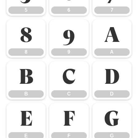
5
6
7
8
9
A
8
9
A
B
C
D
B
C
D
E
F
G
E
F
G