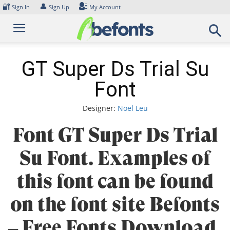
Skip
🔐
👤
Sign In
Sign Up
My Account
to
content
GT Super Ds Trial Su
Font
Designer:
Noel Leu
Font GT Super Ds Trial
Su Font. Examples of
this font can be found
on the font site Befonts
– Free Fonts Download,