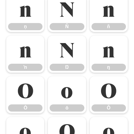
ņ
Ň
ň
ņ
Ň
ň
ŉ
Ŋ
ŋ
ŉ
Ŋ
ŋ
Ō
ō
Ŏ
Ō
ō
Ŏ
ŏ
Ő
ő