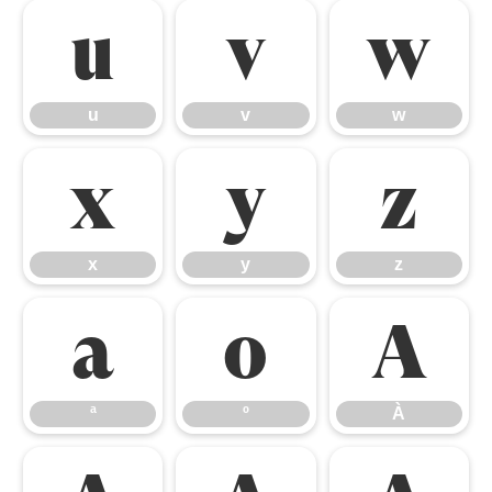
u
v
w
u
v
w
x
y
z
x
y
z
ª
º
À
ª
º
À