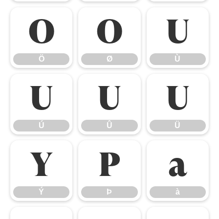
Ö
Ø
Ù
Ö
Ø
Ù
Ú
Û
Ü
Ú
Û
Ü
Ý
Þ
à
Ý
Þ
à