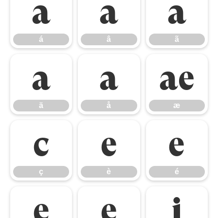
á
â
ã
á
â
ã
ä
å
æ
ä
å
æ
ç
è
é
ç
è
é
ê
ë
ì