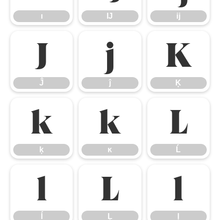
ı
Ĳ
ĳ
Ĵ
ĵ
Ķ
Ĵ
ĵ
Ķ
ķ
ĸ
Ĺ
ķ
ĸ
Ĺ
ĺ
Ļ
ļ
ĺ
Ļ
ļ