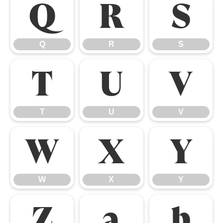
Q
R
S
Q
R
S
T
U
V
T
U
V
W
X
Y
W
X
Y
Z
a
b