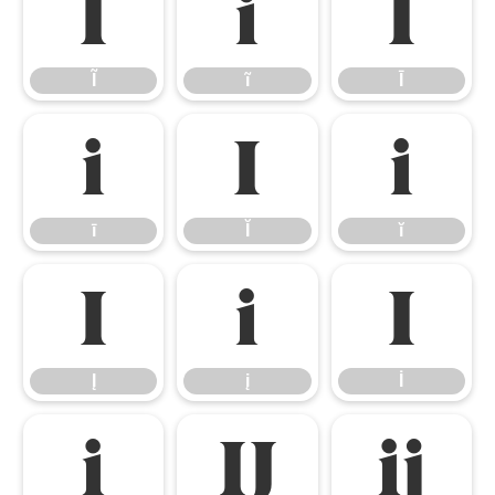
Ĩ
ĩ
Ī
Ĩ
ĩ
Ī
ī
Ĭ
ĭ
ī
Ĭ
ĭ
Į
į
İ
Į
į
İ
ı
Ĳ
ĳ