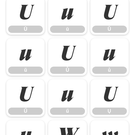
Ū
ū
Ŭ
Ū
ū
Ŭ
ŭ
Ů
ů
ŭ
Ů
ů
Ű
ű
Ų
Ű
ű
Ų