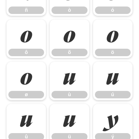
ñ
ò
ó
ô
õ
ö
ô
õ
ö
ø
ù
ú
ø
ù
ú
û
ü
ý
û
ü
ý