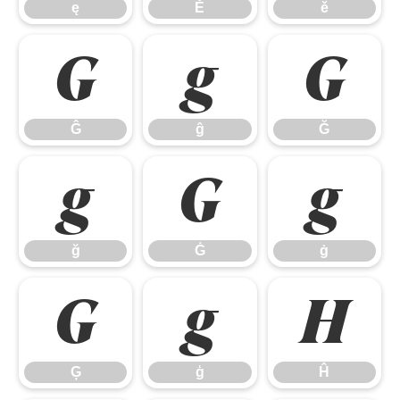
ę
Ě
ě
Ĝ
ĝ
Ğ
Ĝ
ĝ
Ğ
ğ
Ġ
ġ
ğ
Ġ
ġ
Ģ
ģ
Ĥ
Ģ
ģ
Ĥ