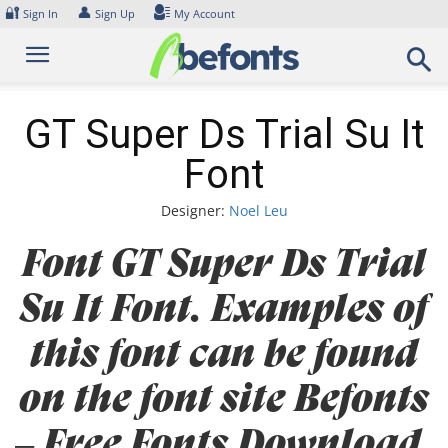
Skip
🔐
👤
Sign In
Sign Up
My Account
to
content
GT Super Ds Trial Su It
Font
Designer:
Noel Leu
Font GT Super Ds Trial
Su It Font. Examples of
this font can be found
on the font site Befonts
– Free Fonts Download,