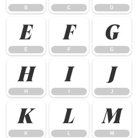
B
C
D
E
F
G
E
F
G
H
I
J
H
I
J
K
L
M
K
L
M