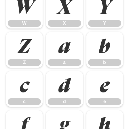
W
X
Y
W
X
Y
Z
a
b
Z
a
b
c
d
e
c
d
e
f
g
h