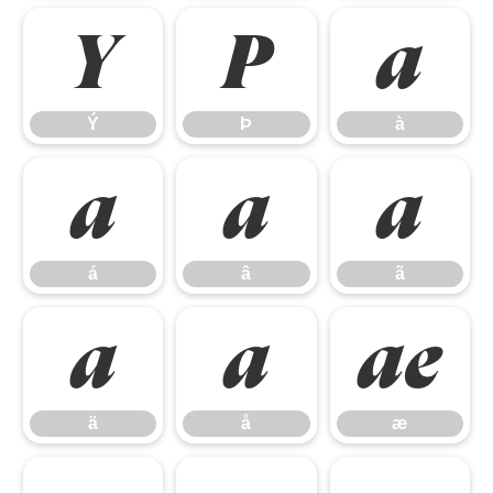
Ý
Þ
à
Ý
Þ
à
á
â
ã
á
â
ã
ä
å
æ
ä
å
æ