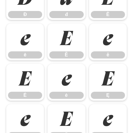
Đ
đ
Ē
ē
Ĕ
ĕ
ē
Ĕ
ĕ
Ė
ė
Ę
Ė
ė
Ę
ę
Ě
ě