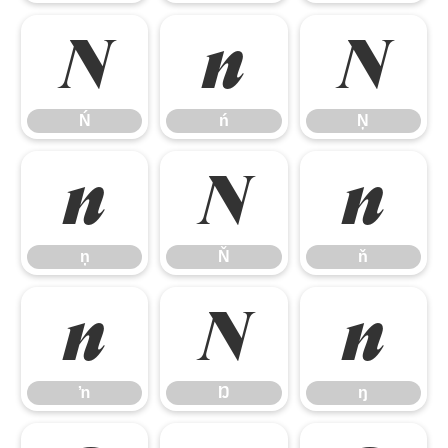
Ń
ń
Ņ
Ń
ń
Ņ
ņ
Ň
ň
ņ
Ň
ň
ŉ
Ŋ
ŋ
ŉ
Ŋ
ŋ