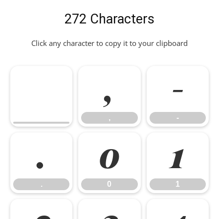
272 Characters
Click any character to copy it to your clipboard
,
-
,
-
.
0
1
.
0
1