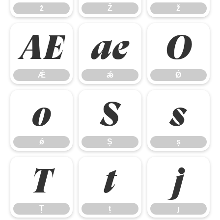
ż
Ž
ž
Ǽ
ǽ
Ǿ
Ǽ
ǽ
Ǿ
ǿ
Ș
ș
ǿ
Ș
ș
Ț
ț
ȷ
Ț
ț
ȷ