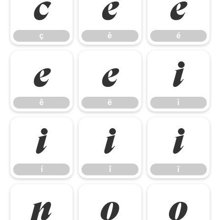
ç
è
é
ç
è
é
ê
ë
ì
ê
ë
ì
í
î
ï
í
î
ï
ñ
ò
ó