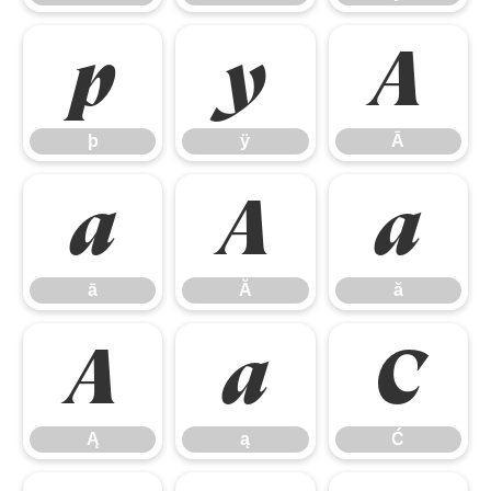
þ
ÿ
Ā
þ
ÿ
Ā
ā
Ă
ă
ā
Ă
ă
Ą
ą
Ć
Ą
ą
Ć