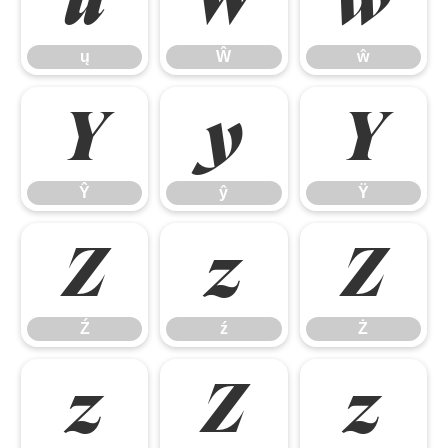
ų
Ŵ
ŵ
ų
Ŵ
ŵ
Ŷ
ŷ
Ÿ
Ŷ
ŷ
Ÿ
Ź
ź
Ż
Ź
ź
Ż
ż
Ž
ž