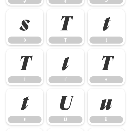
Ş
ş
Š
š
Ţ
ţ
š
Ţ
ţ
Ť
ť
Ŧ
Ť
ť
Ŧ
ŧ
Ũ
ũ
ŧ
Ũ
ũ