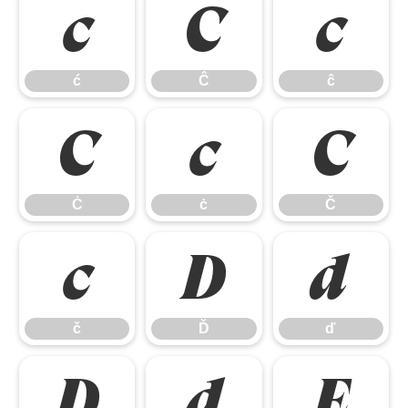
ć
Ĉ
ĉ
ć
Ĉ
ĉ
Ċ
ċ
Č
Ċ
ċ
Č
č
Ď
ď
č
Ď
ď
Đ
đ
Ē