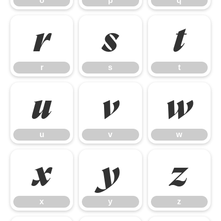
o
p
q
r
s
t
r
s
t
u
v
w
u
v
w
x
y
z
x
y
z