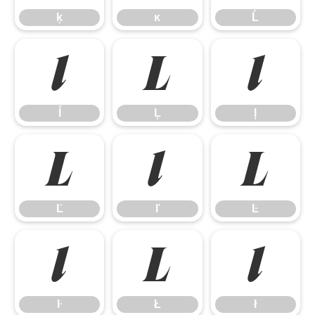
ķ
ĸ
Ĺ
ĺ
Ļ
ļ
ĺ
Ļ
ļ
Ľ
ľ
Ŀ
Ľ
ľ
Ŀ
ŀ
Ł
ł
ŀ
Ł
ł