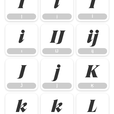
Į
į
İ
Į
į
İ
ı
Ĳ
ĳ
ı
Ĳ
ĳ
Ĵ
ĵ
Ķ
Ĵ
ĵ
Ķ
ķ
ĸ
Ĺ