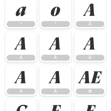
ª
º
À
ª
º
À
Á
Â
Ã
Á
Â
Ã
Ä
Å
Æ
Ä
Å
Æ