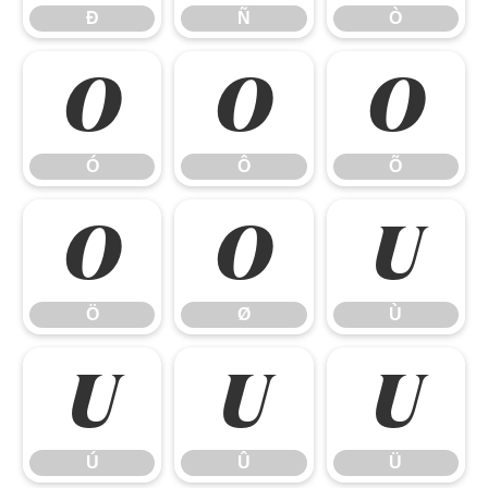
Ð
Ñ
Ò
Ó
Ô
Õ
Ó
Ô
Õ
Ö
Ø
Ù
Ö
Ø
Ù
Ú
Û
Ü
Ú
Û
Ü