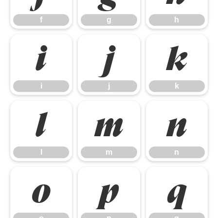
f
g
h
i
j
k
i
j
k
l
m
n
l
m
n
o
p
q