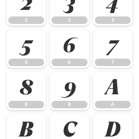
2
3
4
2
3
4
5
6
7
5
6
7
8
9
A
8
9
A
B
C
D