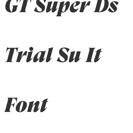
GT Super Ds
Trial Su It
Font