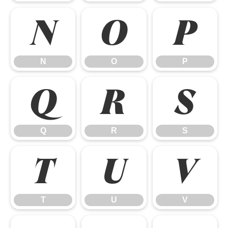
N
O
P
N
O
P
Q
R
S
Q
R
S
T
U
V
T
U
V