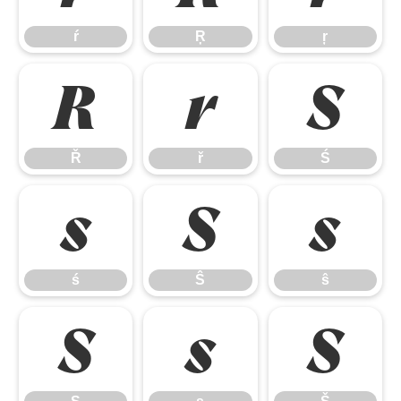
ŕ
Ŗ
ŗ
Ř
ř
Ś
Ř
ř
Ś
ś
Ŝ
ŝ
ś
Ŝ
ŝ
Ş
ş
Š