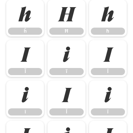
ĥ
Ħ
ħ
ĥ
Ħ
ħ
Ĩ
ĩ
Ī
Ĩ
ĩ
Ī
ī
Ĭ
ĭ
ī
Ĭ
ĭ