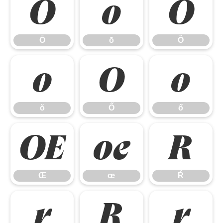
Ō
ō
Ŏ
Ō
ō
Ŏ
ŏ
Ő
ő
ŏ
Ő
ő
Œ
œ
Ŕ
Œ
œ
Ŕ
ŕ
Ŗ
ŗ