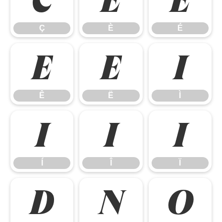
Ç
È
É
Ç
È
É
Ê
Ë
Ì
Ê
Ë
Ì
Í
Î
Ï
Í
Î
Ï
Ð
Ñ
Ò