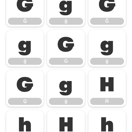
Ĝ
ĝ
Ğ
Ĝ
ĝ
Ğ
ğ
Ġ
ġ
ğ
Ġ
ġ
Ģ
ģ
Ĥ
Ģ
ģ
Ĥ
ĥ
Ħ
ħ