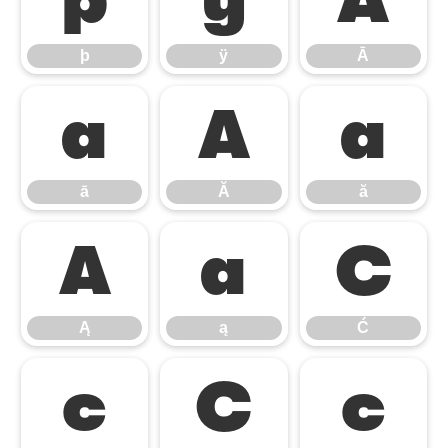
þ
ÿ
Ā
þ
ÿ
Ā
ā
Ă
ă
ā
Ă
ă
Ą
ą
Ć
Ą
ą
Ć
ć
Ĉ
ĉ