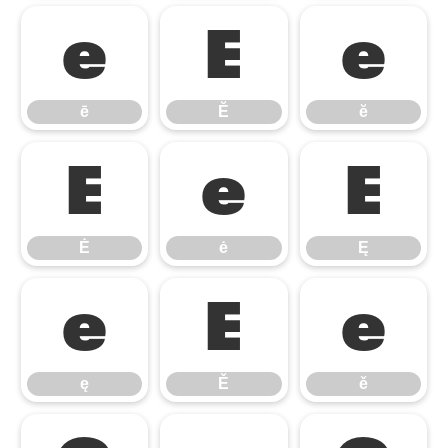
ē
Ĕ
ĕ
ē
Ĕ
ĕ
Ė
ė
Ę
Ė
ė
Ę
ę
Ě
ě
ę
Ě
ě