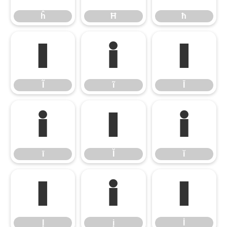
ĥ
Ħ
ħ
Ĩ
ĩ
Ī
Ĩ
ĩ
Ī
ī
Ĭ
ĭ
ī
Ĭ
ĭ
Į
į
İ
Į
į
İ