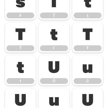
š
Ţ
ţ
š
Ţ
ţ
Ť
ť
Ŧ
Ť
ť
Ŧ
ŧ
Ũ
ũ
ŧ
Ũ
ũ
Ū
ū
Ŭ