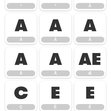
ª
º
À
Á
Â
Ã
Á
Â
Ã
Ä
Å
Æ
Ä
Å
Æ
Ç
È
É
Ç
È
É