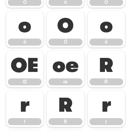
Ō
ō
Ŏ
ŏ
Ő
ő
ŏ
Ő
ő
Œ
œ
Ŕ
Œ
œ
Ŕ
ŕ
Ŗ
ŗ
ŕ
Ŗ
ŗ