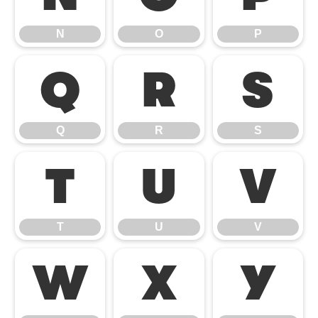
N
O
P
Q
R
S
Q
R
S
T
U
V
T
U
V
W
X
Y