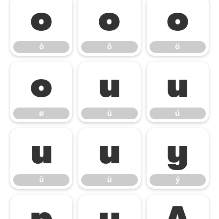
ô
õ
ö
ô
õ
ö
ø
ù
ú
ø
ù
ú
û
ü
ý
û
ü
ý