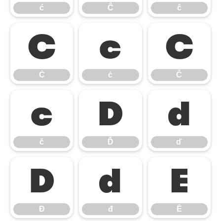
ć
Ĉ
ĉ
Ċ
ċ
Č
Ċ
ċ
Č
č
Ď
ď
č
Ď
ď
Đ
đ
Ē
Đ
đ
Ē