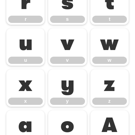
r
s
t
r
s
t
u
v
w
u
v
w
x
y
z
x
y
z
ª
º
À