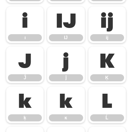
ı
Ĳ
ĳ
ı
Ĳ
ĳ
Ĵ
ĵ
Ķ
Ĵ
ĵ
Ķ
ķ
ĸ
Ĺ
ķ
ĸ
Ĺ