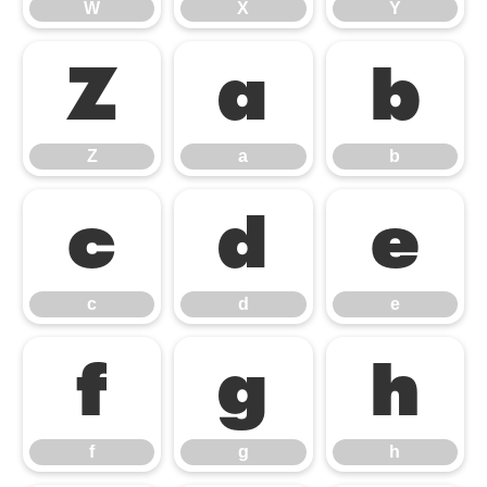
W
X
Y
Z
a
b
Z
a
b
c
d
e
c
d
e
f
g
h
f
g
h