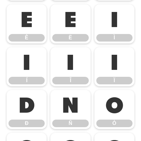
Ê
Ë
Ì
Ê
Ë
Ì
Í
Î
Ï
Í
Î
Ï
Ð
Ñ
Ò
Ð
Ñ
Ò