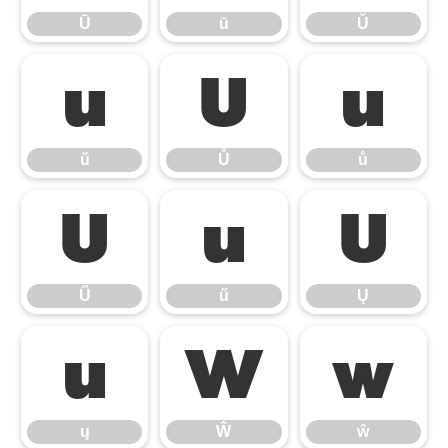
Ū
ū
Ŭ
ŭ
Ů
ů
ŭ
Ů
ů
Ű
ű
Ų
Ű
ű
Ų
ų
Ŵ
ŵ
ų
Ŵ
ŵ