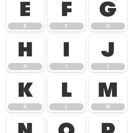
E
F
G
E
F
G
H
I
J
H
I
J
K
L
M
K
L
M
N
O
P