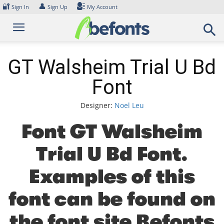
Skip
🔐
👤
Sign In
Sign Up
My Account
to
content
GT Walsheim Trial U Bd
Font
Designer:
Noel Leu
Font GT Walsheim
Trial U Bd Font.
Examples of this
font can be found on
the font site Befonts