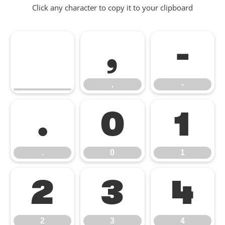
Click any character to copy it to your clipboard
,
-
,
-
.
0
1
.
0
1
2
3
4
2
3
4