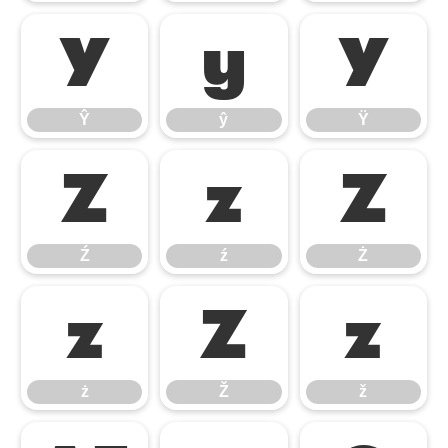
Ŷ
ŷ
Ÿ
Ŷ
ŷ
Ÿ
Ź
ź
Ż
Ź
ź
Ż
ż
Ž
ž
ż
Ž
ž