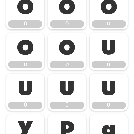
Ó
Ô
Õ
Ó
Ô
Õ
Ö
Ø
Ù
Ö
Ø
Ù
Ú
Û
Ü
Ú
Û
Ü
Ý
Þ
à