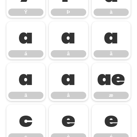
Ý
Þ
à
á
â
ã
á
â
ã
ä
å
æ
ä
å
æ
ç
è
é
ç
è
é