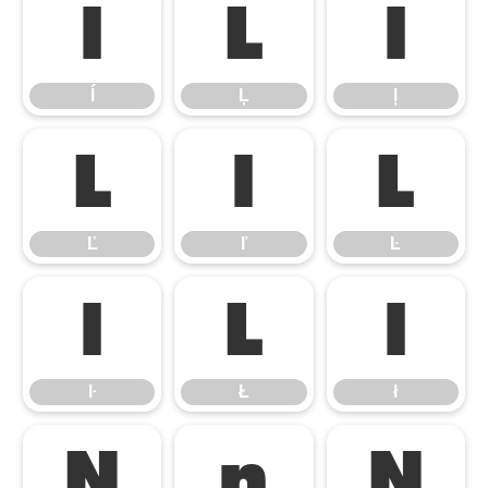
ĺ
Ļ
ļ
ĺ
Ļ
ļ
Ľ
ľ
Ŀ
Ľ
ľ
Ŀ
ŀ
Ł
ł
ŀ
Ł
ł
Ń
ń
Ņ