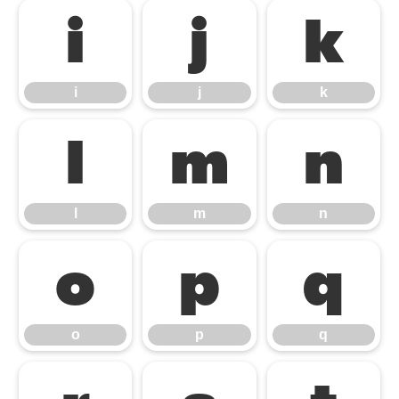
i
j
k
i
j
k
l
m
n
l
m
n
o
p
q
o
p
q