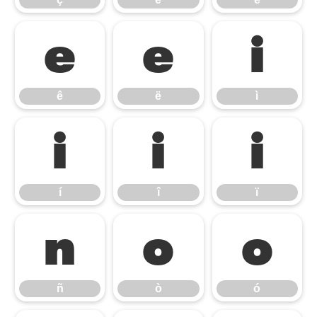
ê
ë
ì
ê
ë
ì
í
î
ï
í
î
ï
ñ
ò
ó
ñ
ò
ó