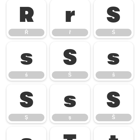
Ř
ř
Ś
Ř
ř
Ś
ś
Ŝ
ŝ
ś
Ŝ
ŝ
Ş
ş
Š
Ş
ş
Š