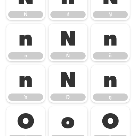
Ń
ń
Ņ
ņ
Ň
ň
ņ
Ň
ň
ŉ
Ŋ
ŋ
ŉ
Ŋ
ŋ
Ō
ō
Ŏ