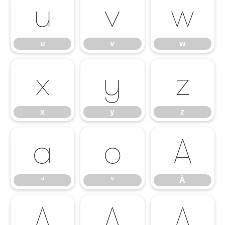
u
v
w
u
v
w
x
y
z
x
y
z
ª
º
À
ª
º
À
Á
Â
Ã