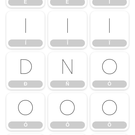
Ê
Ë
Ì
Í
Î
Ï
Í
Î
Ï
Ð
Ñ
Ò
Ð
Ñ
Ò
Ó
Ô
Õ
Ó
Ô
Õ