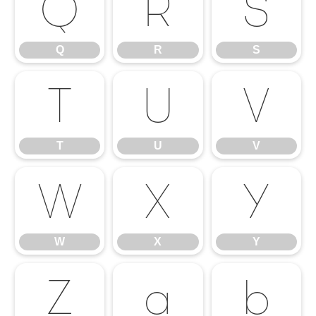
Q
R
S
Q
R
S
T
U
V
T
U
V
W
X
Y
W
X
Y
Z
a
b