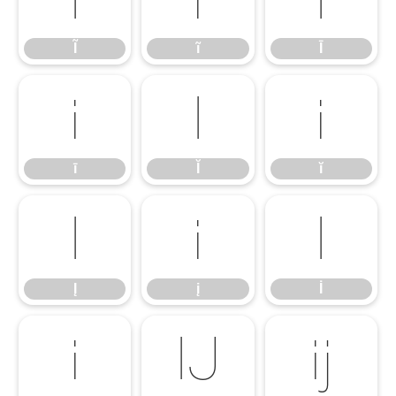
Ĩ
ĩ
Ī
ī
Ĭ
ĭ
ī
Ĭ
ĭ
Į
į
İ
Į
į
İ
ı
Ĳ
ĳ