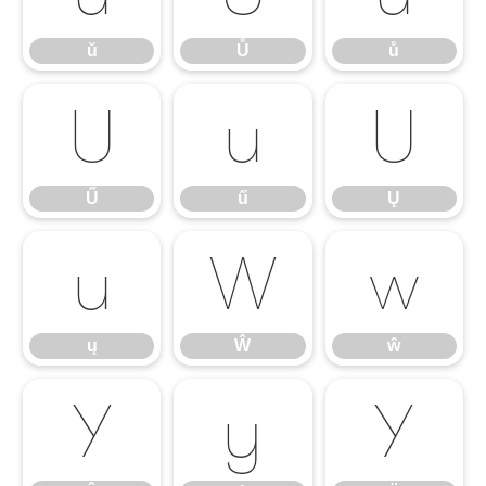
ŭ
Ů
ů
Ű
ű
Ų
Ű
ű
Ų
ų
Ŵ
ŵ
ų
Ŵ
ŵ
Ŷ
ŷ
Ÿ