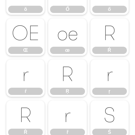
ŏ
Ő
ő
Œ
œ
Ŕ
Œ
œ
Ŕ
ŕ
Ŗ
ŗ
ŕ
Ŗ
ŗ
Ř
ř
Ś
Ř
ř
Ś