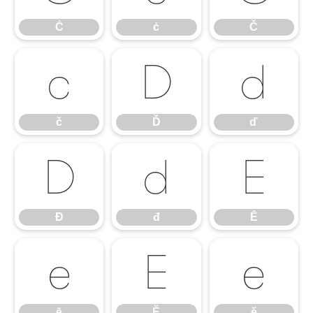
Ċ
ċ
Č
č
Ď
ď
č
Ď
ď
Đ
đ
Ē
Đ
đ
Ē
ē
Ĕ
ĕ
ē
Ĕ
ĕ