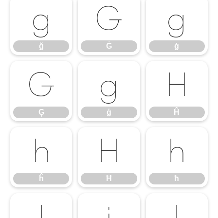
ğ
Ġ
ġ
ğ
Ġ
ġ
Ģ
ģ
Ĥ
Ģ
ģ
Ĥ
ĥ
Ħ
ħ
ĥ
Ħ
ħ
Ĩ
ĩ
Ī