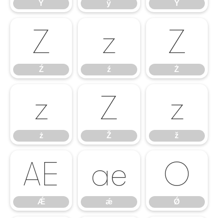
Ŷ
ŷ
Ÿ
Ź
ź
Ż
Ź
ź
Ż
ż
Ž
ž
ż
Ž
ž
Ǽ
ǽ
Ǿ
Ǽ
ǽ
Ǿ