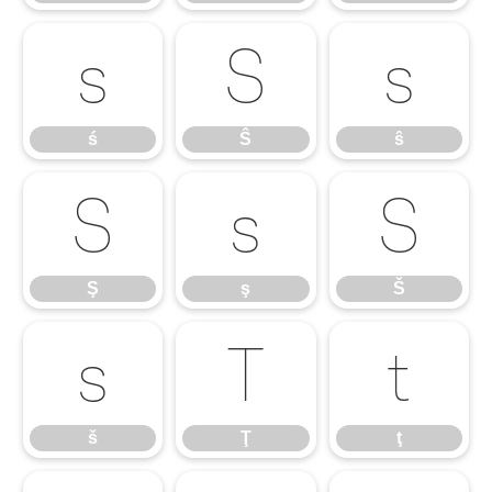
ś
Ŝ
ŝ
ś
Ŝ
ŝ
Ş
ş
Š
Ş
ş
Š
š
Ţ
ţ
š
Ţ
ţ