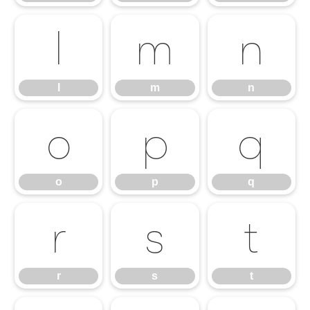
l
m
n
l
m
n
o
p
q
o
p
q
r
s
t
r
s
t