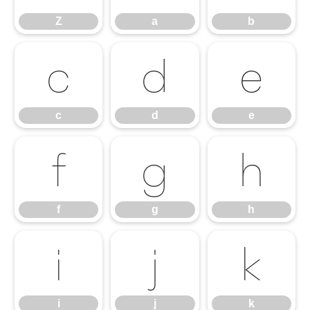
Z
a
b
c
d
e
c
d
e
f
g
h
f
g
h
i
j
k
i
j
k