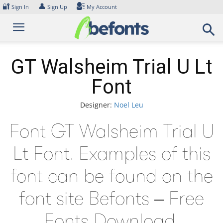
Skip
🔐
👤
Sign In
Sign Up
My Account
to
content
GT Walsheim Trial U Lt
Font
Designer:
Noel Leu
Font GT Walsheim Trial U
Lt Font. Examples of this
font can be found on the
font site Befonts – Free
Fonts Download,