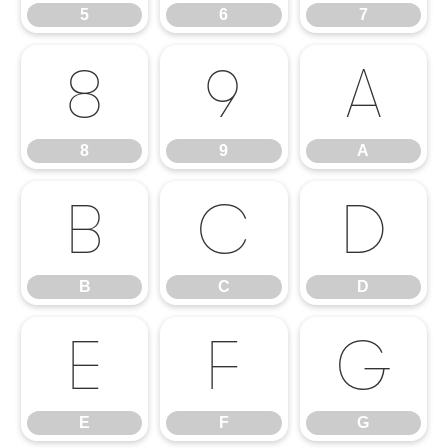
5
6
7
8
9
A
8
9
A
B
C
D
B
C
D
E
F
G
E
F
G