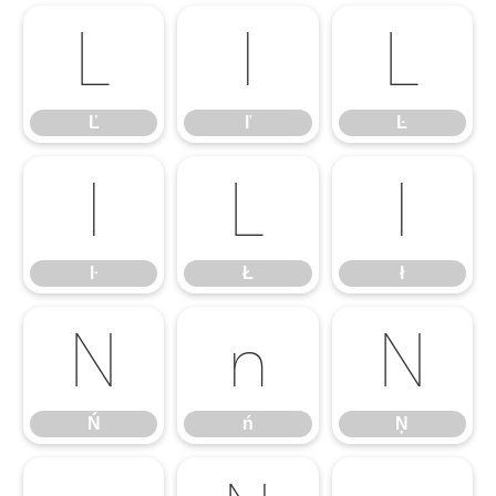
Ľ
ľ
Ŀ
Ľ
ľ
Ŀ
ŀ
Ł
ł
ŀ
Ł
ł
Ń
ń
Ņ
Ń
ń
Ņ