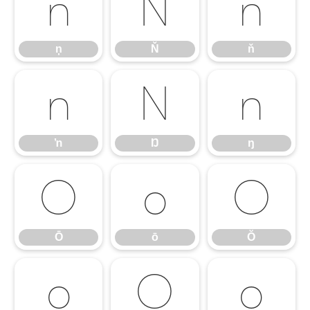
ņ
Ň
ň
ņ
Ň
ň
ŉ
Ŋ
ŋ
ŉ
Ŋ
ŋ
Ō
ō
Ŏ
Ō
ō
Ŏ
ŏ
Ő
ő