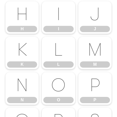
H
I
J
H
I
J
K
L
M
K
L
M
N
O
P
N
O
P