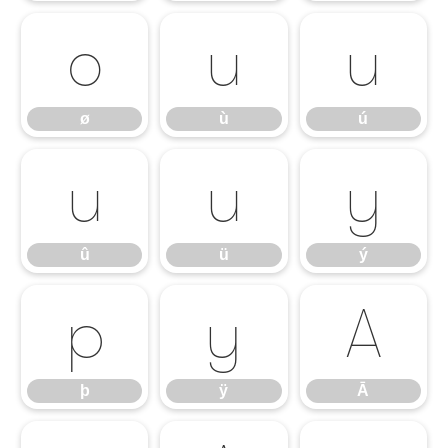
ø
ù
ú
ø
ù
ú
û
ü
ý
û
ü
ý
þ
ÿ
Ā
þ
ÿ
Ā