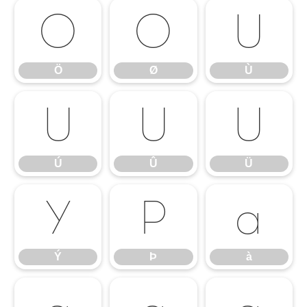
Ö
Ø
Ù
Ö
Ø
Ù
Ú
Û
Ü
Ú
Û
Ü
Ý
Þ
à
Ý
Þ
à