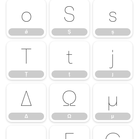
ǿ
Ș
ș
ǿ
Ș
ș
Ț
ț
ȷ
Ț
ț
ȷ
Δ
Ω
μ
Δ
Ω
μ