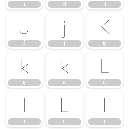
ı
Ĳ
ĳ
Ĵ
ĵ
Ķ
Ĵ
ĵ
Ķ
ķ
ĸ
Ĺ
ķ
ĸ
Ĺ
ĺ
Ļ
ļ
ĺ
Ļ
ļ