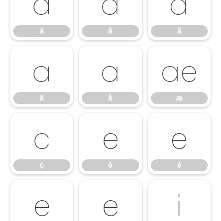
á
â
ã
á
â
ã
ä
å
æ
ä
å
æ
ç
è
é
ç
è
é
ê
ë
ì