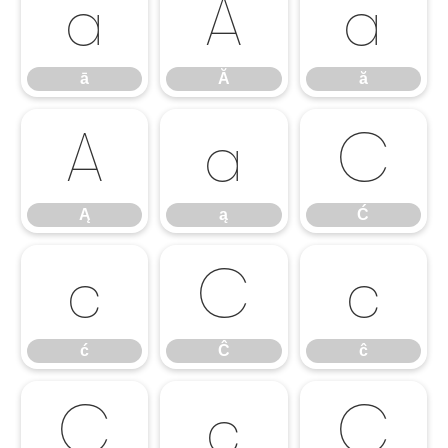
ā
Ă
ă
ā
Ă
ă
Ą
ą
Ć
Ą
ą
Ć
ć
Ĉ
ĉ
ć
Ĉ
ĉ
Ċ
ċ
Č