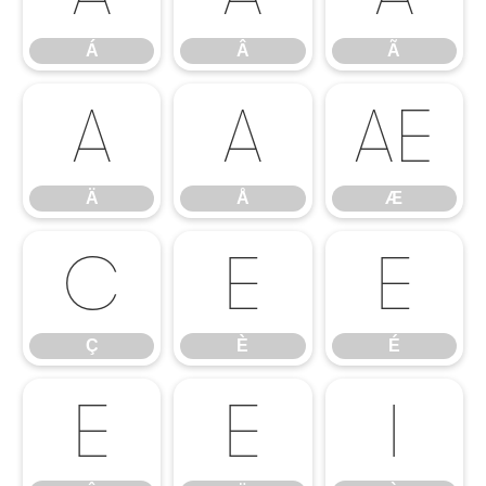
Á
Â
Ã
Ä
Å
Æ
Ä
Å
Æ
Ç
È
É
Ç
È
É
Ê
Ë
Ì