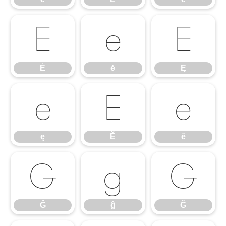
Ė
ė
Ę
Ė
ė
Ę
ę
Ě
ě
ę
Ě
ě
Ĝ
ĝ
Ğ
Ĝ
ĝ
Ğ