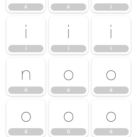
ê
ë
ì
í
î
ï
í
î
ï
ñ
ò
ó
ñ
ò
ó
ô
õ
ö
ô
õ
ö