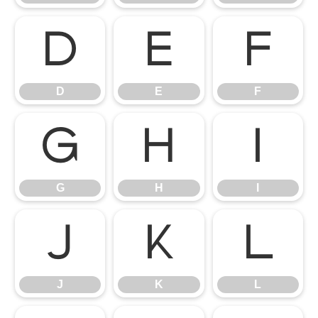
D
E
F
D
E
F
G
H
I
G
H
I
J
K
L
J
K
L