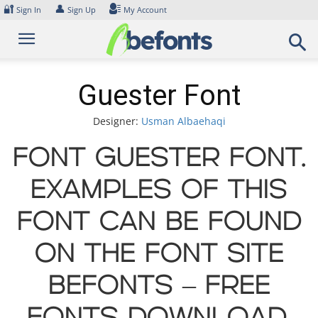
Skip
🔐
👤
Sign In
Sign Up
My Account
to
content
Guester Font
Designer:
Usman Albaehaqi
Font Guester Font.
Examples of this
font can be found
on the font site
Befonts – Free