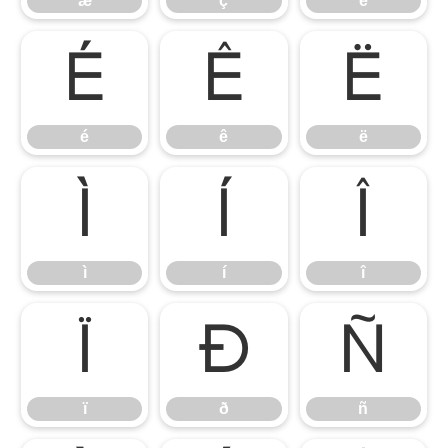
æ
ç
è
é
ê
ë
é
ê
ë
ì
í
î
ì
í
î
ï
ð
ñ
ï
ð
ñ