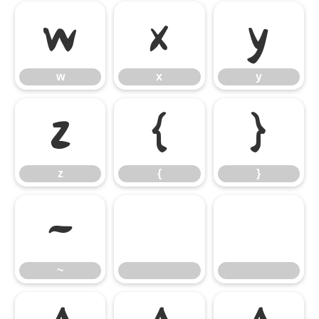
w
x
y
w
x
y
z
{
}
z
{
}
~
~