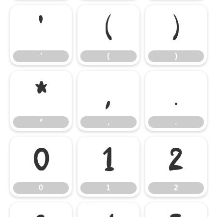
'
(
)
'
(
)
*
,
.
*
,
.
0
1
2
0
1
2