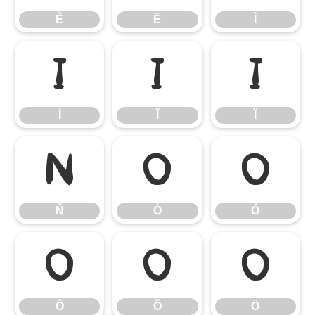
Ê
Ë
Ì
Í
Î
Ï
Í
Î
Ï
Ñ
Ò
Ó
Ñ
Ò
Ó
Ô
Õ
Ö
Ô
Õ
Ö