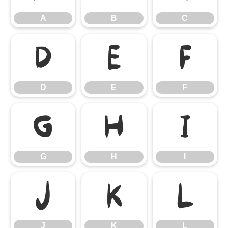
A
B
C
D
E
F
D
E
F
G
H
I
G
H
I
J
K
L
J
K
L