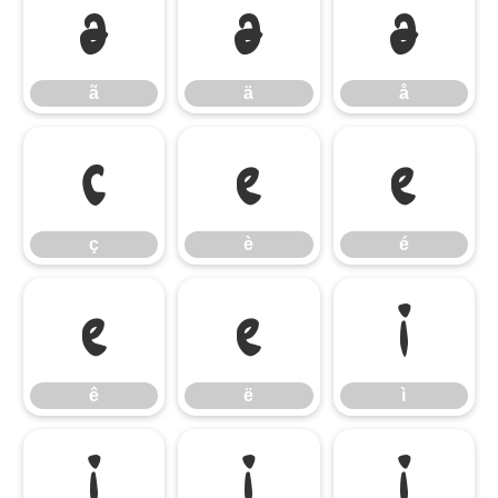
ã
ä
å
ã
ä
å
ç
è
é
ç
è
é
ê
ë
ì
ê
ë
ì
í
î
ï