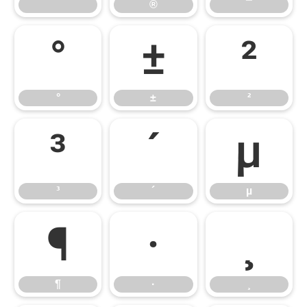
®
¯
°
±
²
°
±
²
³
´
µ
³
´
µ
¶
·
¸
¶
·
¸