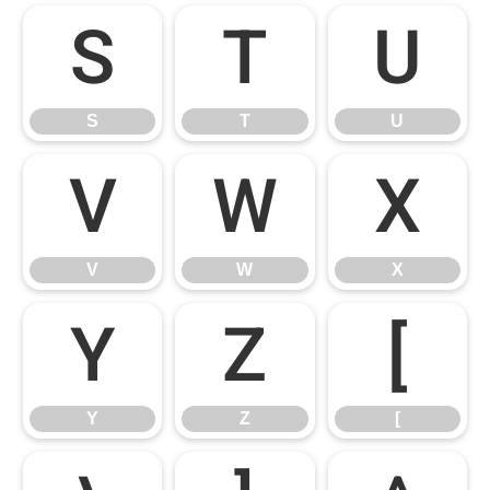
S
T
U
S
T
U
V
W
X
V
W
X
Y
Z
[
Y
Z
[