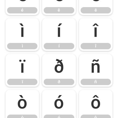
é
ê
ë
ì
í
î
ì
í
î
ï
ð
ñ
ï
ð
ñ
ò
ó
ô
ò
ó
ô