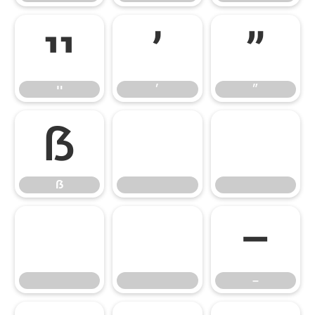
״
׳
ײ
״
׳
ײ
ẞ
ẞ
–
–