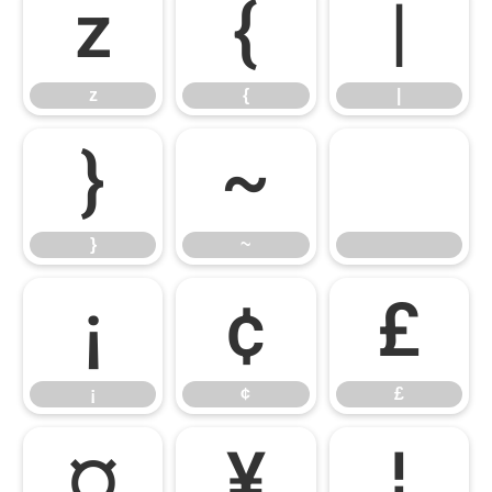
z
{
|
z
{
|
}
~
}
~
¡
¢
£
¡
¢
£
¤
¥
¦