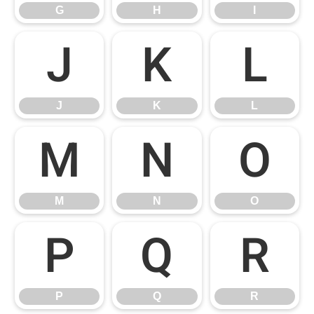
G
H
I
J
K
L
J
K
L
M
N
O
M
N
O
P
Q
R
P
Q
R