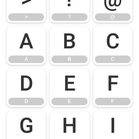
>
?
@
A
B
C
A
B
C
D
E
F
D
E
F
G
H
I