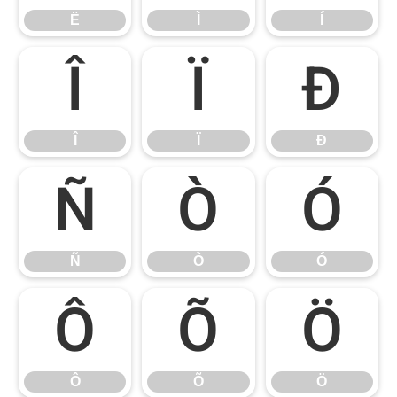
Ë
Ì
Í
Î
Ï
Ð
Î
Ï
Ð
Ñ
Ò
Ó
Ñ
Ò
Ó
Ô
Õ
Ö
Ô
Õ
Ö