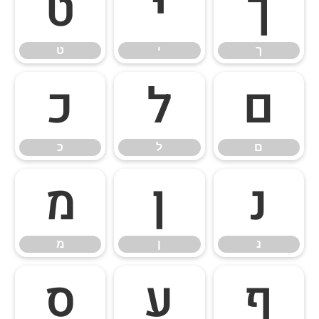
ך
י
ט
ך
י
ט
ם
ל
כ
ם
ל
כ
נ
ן
מ
נ
ן
מ
ף
ע
ס