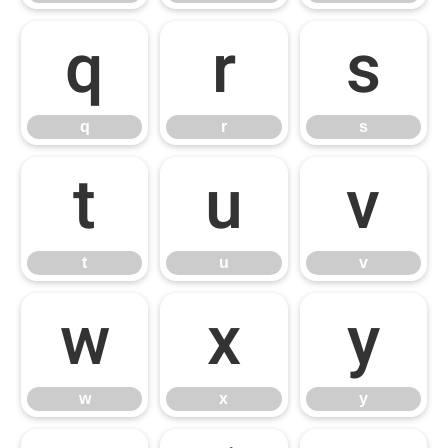
q
r
s
q
r
s
t
u
v
t
u
v
w
x
y
w
x
y