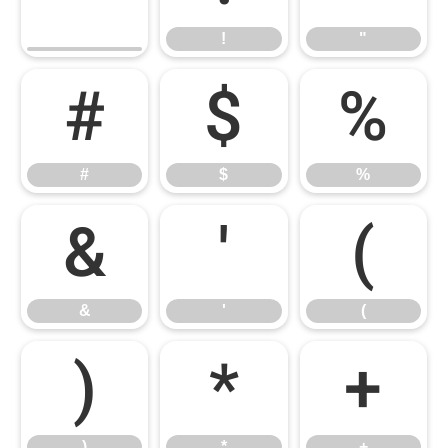
!
"
#
$
%
#
$
%
&
'
(
&
'
(
)
*
+
)
*
+