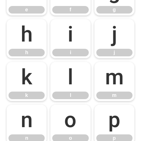
e
f
g
h
i
j
h
i
j
k
l
m
k
l
m
n
o
p
n
o
p