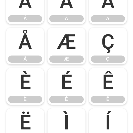
Â
Ã
Ä
Â
Ã
Ä
Å
Æ
Ç
Å
Æ
Ç
È
É
Ê
È
É
Ê
Ë
Ì
Í