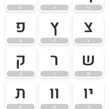
ף
ע
ס
צ
ץ
פ
צ
ץ
פ
ש
ר
ק
ש
ר
ק
ױ
װ
ת
ױ
װ
ת