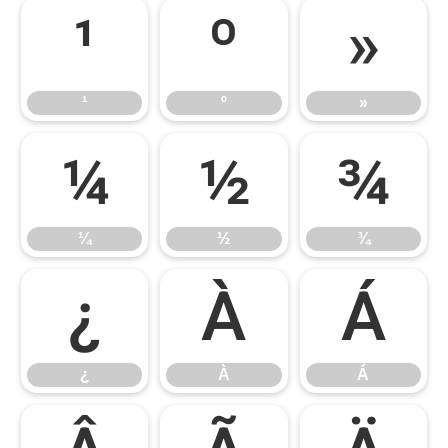
¹
º
»
¹
º
»
¼
½
¾
¼
½
¾
¿
À
Á
¿
À
Á