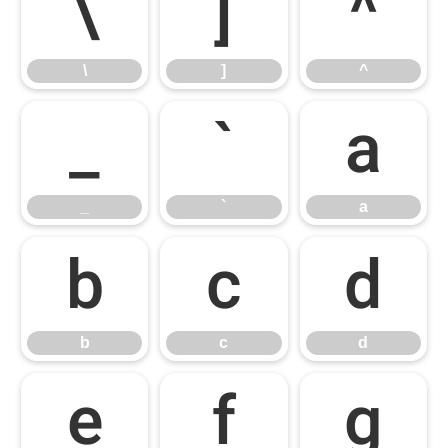
\
]
^
\
]
^
_
`
a
_
`
a
b
c
d
b
c
d
e
f
g