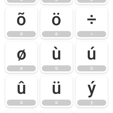
õ
ö
÷
õ
ö
÷
ø
ù
ú
ø
ù
ú
û
ü
ý
û
ü
ý