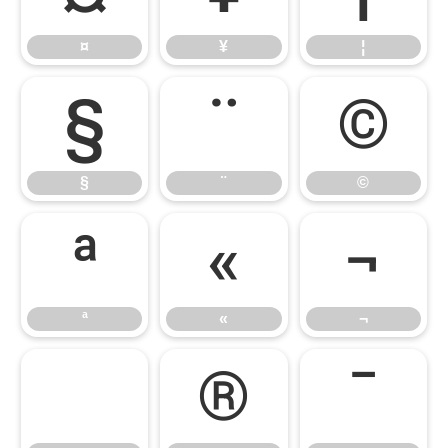
¤
¥
¦
§
¨
©
§
¨
©
ª
«
¬
ª
«
¬
®
¯