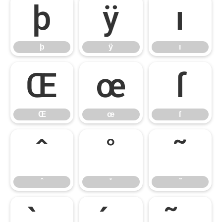
þ
ÿ
ı
þ
ÿ
ı
Œ
œ
ſ
Œ
œ
ſ
ˆ
˚
˜
ˆ
˚
˜