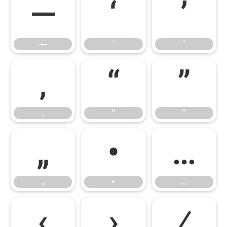
—
‘
’
—
‘
’
‚
“
”
‚
“
”
„
•
…
„
•
…
‹
›
⁄