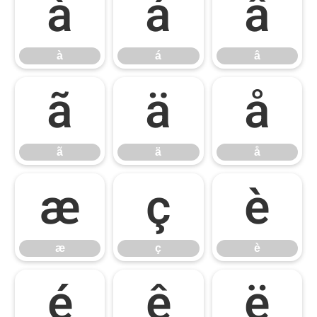
à
á
â
à
á
â
ã
ä
å
ã
ä
å
æ
ç
è
æ
ç
è
é
ê
ë