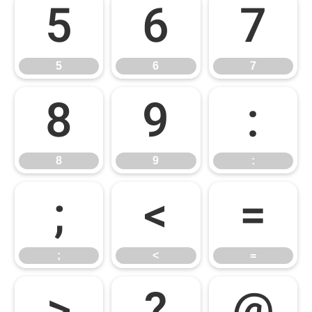
5
6
7
5
6
7
8
9
:
8
9
:
;
<
=
;
<
=
>
?
@