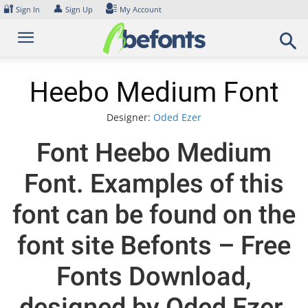
Skip
🔐
👤
Sign In
Sign Up
My Account
to
content
Heebo Medium Font
Designer:
Oded Ezer
Font Heebo Medium
Font. Examples of this
font can be found on the
font site Befonts – Free
Fonts Download,