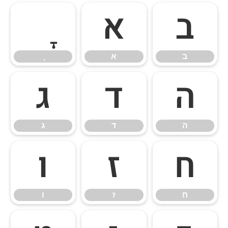
ב
א
ב
א
ה
ד
ג
ה
ד
ג
ח
ז
ו
ח
ז
ו