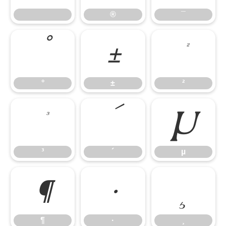
®
¯
°
±
²
°
±
²
³
´
µ
³
´
µ
¶
·
¸
¶
·
¸