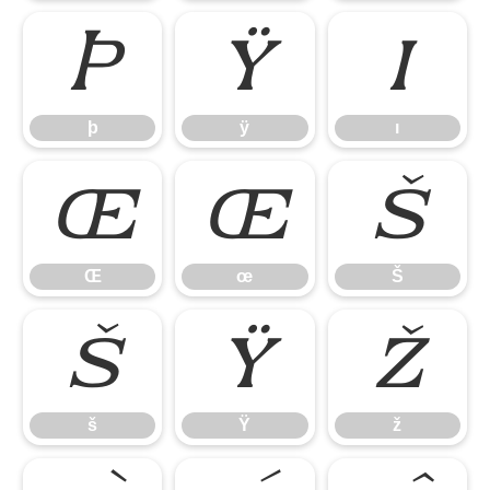
þ
ÿ
ı
þ
ÿ
ı
Œ
œ
Š
Œ
œ
Š
š
Ÿ
ž
š
Ÿ
ž