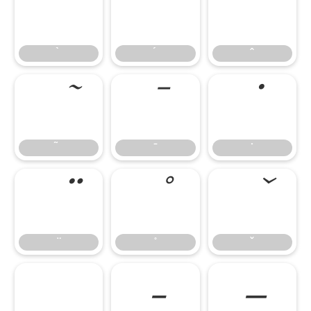
̄
̇
–
—