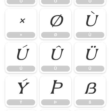
Ô
Õ
Ö
×
Ø
Ù
×
Ø
Ù
Ú
Û
Ü
Ú
Û
Ü
Ý
Þ
ß
Ý
Þ
ß