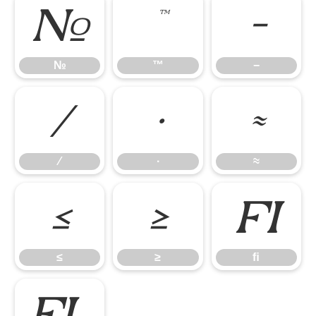
№
™
−
№
™
−
∕
∙
≈
∕
∙
≈
≤
≥
ﬁ
≤
≥
ﬁ
ﬂ