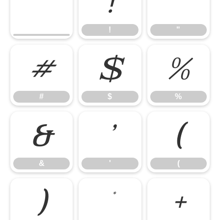
!
"
!
"
#
$
%
#
$
%
&
'
(
&
'
(
)
*
+