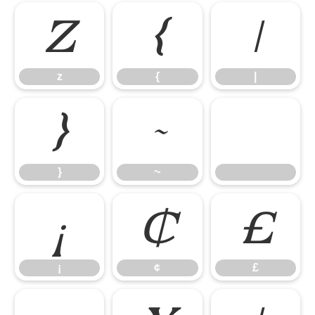
z
{
|
z
{
|
}
~
}
~
¡
¢
£
¡
¢
£