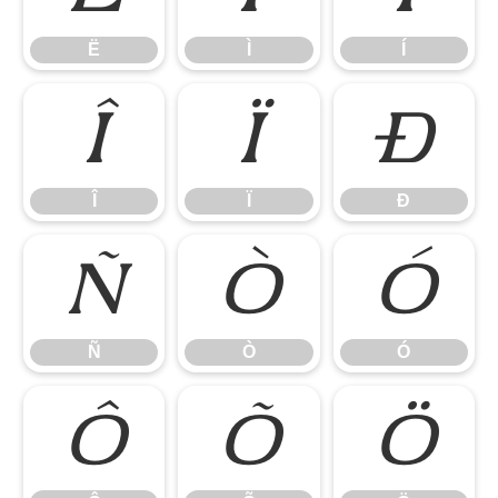
Ë
Ì
Í
Î
Ï
Ð
Î
Ï
Ð
Ñ
Ò
Ó
Ñ
Ò
Ó
Ô
Õ
Ö