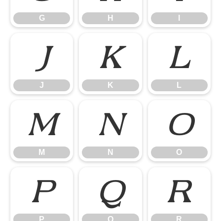
G
H
I
J
K
L
J
K
L
M
N
O
M
N
O
P
Q
R
P
Q
R