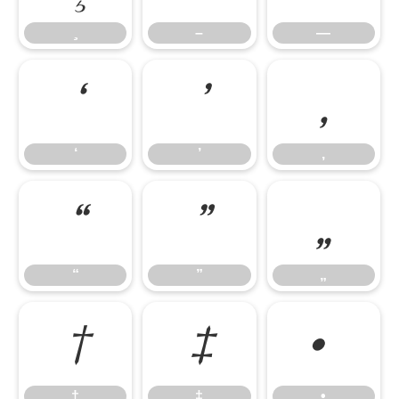
–
—
‘
’
‚
‘
’
‚
“
”
„
“
”
„
†
‡
•
†
‡
•