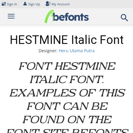
Skip
🔐
👤
Sign In
Sign Up
My Account
to
content
HESTMINE Italic Font
Designer:
Heru Utama Putra
Font HESTMINE
Italic Font.
Examples of this
font can be
found on the