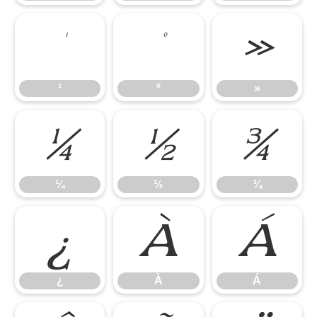
¹
º
»
¹
º
»
¼
½
¾
¼
½
¾
¿
À
Á
¿
À
Á