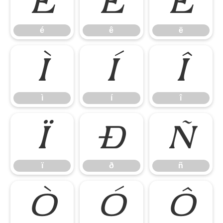
é
ê
ë
é
ê
ë
ì
í
î
ì
í
î
ï
ð
ñ
ï
ð
ñ
ò
ó
ô