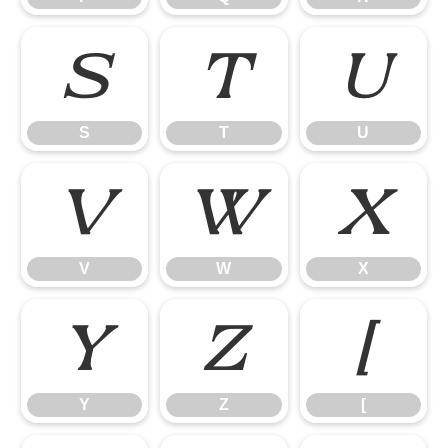
S
T
U
S
T
U
V
W
X
V
W
X
Y
Z
[
Y
Z
[