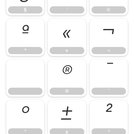
§
¨
©
ª
«
¬
ª
«
¬
®
¯
®
¯
°
±
²
°
±
²