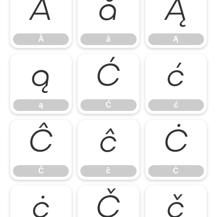
Ă
ă
Ą
Ă
ă
Ą
ą
Ć
ć
ą
Ć
ć
Ĉ
ĉ
Ċ
Ĉ
ĉ
Ċ
ċ
Č
č