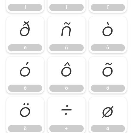
í
î
ï
ð
ñ
ò
ð
ñ
ò
ó
ô
õ
ó
ô
õ
ö
÷
ø
ö
÷
ø