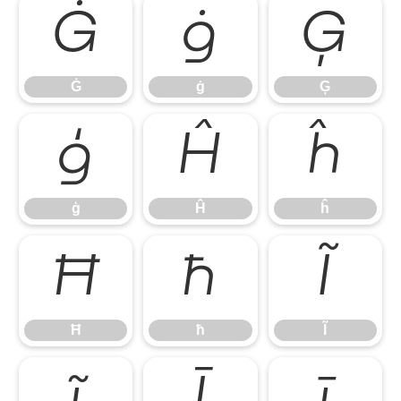
Ġ
ġ
Ģ
Ġ
ġ
Ģ
ģ
Ĥ
ĥ
ģ
Ĥ
ĥ
Ħ
ħ
Ĩ
Ħ
ħ
Ĩ