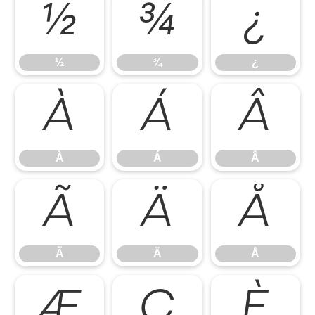
½
¾
¿
½
¾
¿
À
Á
Â
À
Á
Â
Ã
Ä
Å
Ã
Ä
Å
Æ
Ç
È