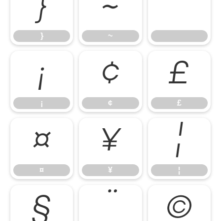
}
~
}
~
¡
¢
£
¡
¢
£
¤
¥
¦
¤
¥
¦
§
¨
©