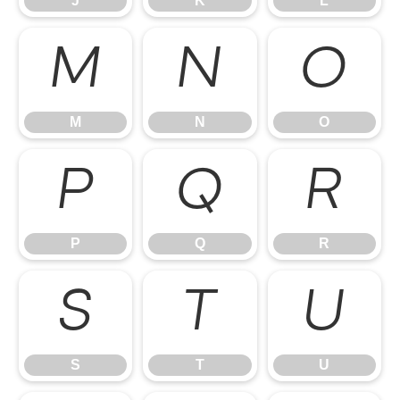
J
K
L
M
N
O
M
N
O
P
Q
R
P
Q
R
S
T
U
S
T
U