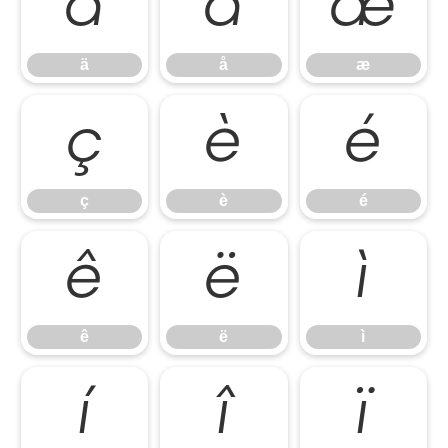
ä
å
æ
ä
å
æ
ç
è
é
ç
è
é
ê
ë
ì
ê
ë
ì
í
î
ï