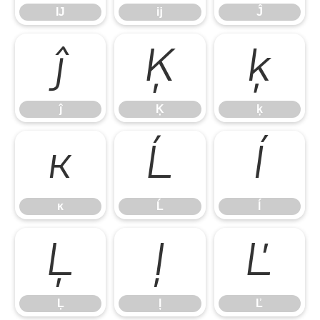
Ĳ
ĳ
Ĵ
ĵ
Ķ
ķ
ĵ
Ķ
ķ
ĸ
Ĺ
ĺ
ĸ
Ĺ
ĺ
Ļ
ļ
Ľ
Ļ
ļ
Ľ