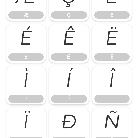
Æ
Ç
È
É
Ê
Ë
É
Ê
Ë
Ì
Í
Î
Ì
Í
Î
Ï
Ð
Ñ