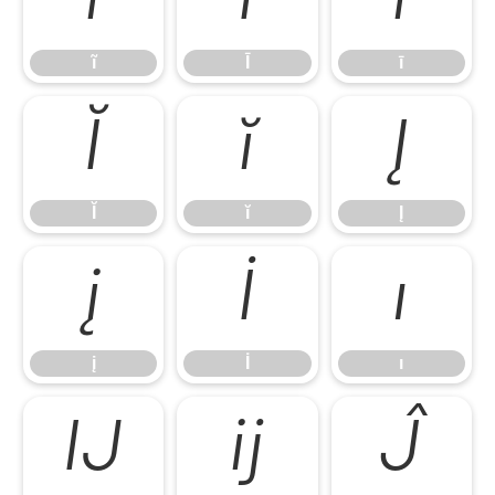
ĩ
Ī
ī
ĩ
Ī
ī
Ĭ
ĭ
Į
Ĭ
ĭ
Į
į
İ
ı
į
İ
ı
Ĳ
ĳ
Ĵ