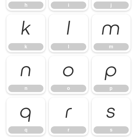
h
i
j
k
l
m
k
l
m
n
o
p
n
o
p
q
r
s
q
r
s