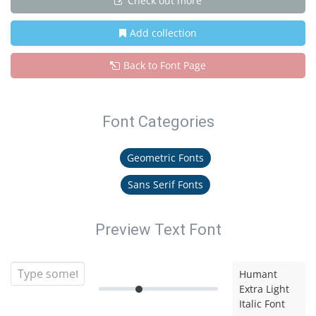
Check out more
Add collection
Back to Font Page
Font Categories
Geometric Fonts
Sans Serif Fonts
Preview Text Font
Humant
Extra Light
Italic Font