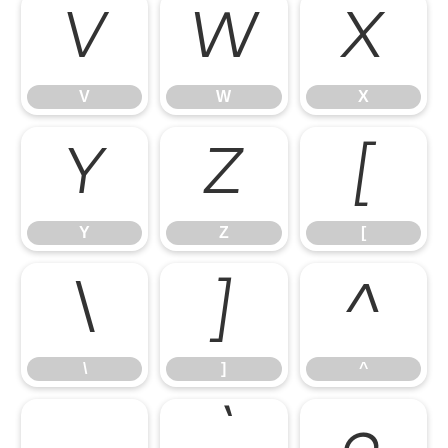
V
W
X
V
W
X
Y
Z
[
Y
Z
[
\
]
^
\
]
^