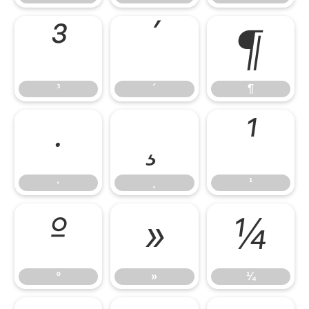
³
´
¶
³
´
¶
·
¸
¹
·
¸
¹
º
»
¼
º
»
¼