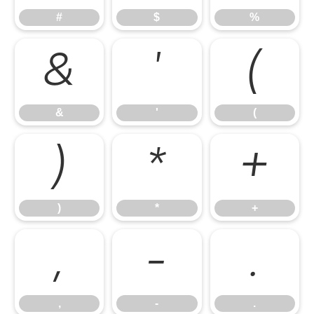
#
$
%
&
'
(
&
'
(
)
*
+
)
*
+
,
-
.
,
-
.