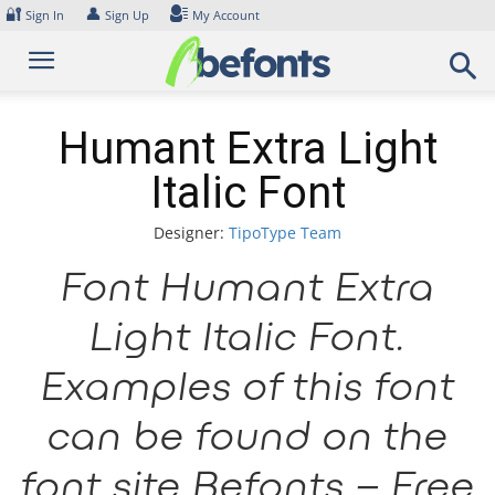
Skip
🔐
👤
Sign In
Sign Up
My Account
to
content
Humant Extra Light
Italic Font
Designer:
TipoType Team
Font Humant Extra
Light Italic Font.
Examples of this font
can be found on the
font site Befonts – Free