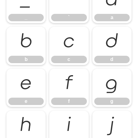
_
`
a
_
`
a
b
c
d
b
c
d
e
f
g
e
f
g
h
i
j