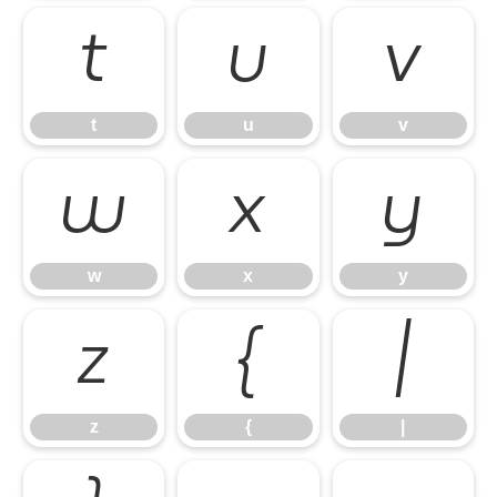
t
u
v
t
u
v
w
x
y
w
x
y
z
{
|
z
{
|