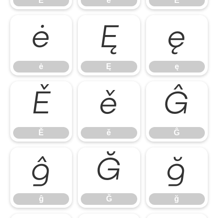
Ĕ
ĕ
Ė
ė
Ę
ę
ė
Ę
ę
Ě
ě
Ĝ
Ě
ě
Ĝ
ĝ
Ğ
ğ
ĝ
Ğ
ğ