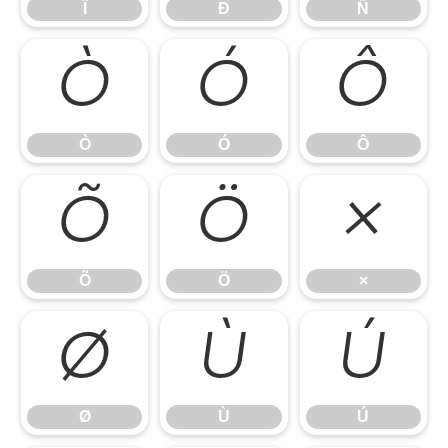
Ï
Ð
Ñ
Ò
Ó
Ô
Ò
Ó
Ô
Õ
Ö
×
Õ
Ö
×
Ø
Ù
Ú
Ø
Ù
Ú