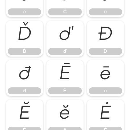
ċ
Č
č
Ď
ď
Đ
Ď
ď
Đ
đ
Ē
ē
đ
Ē
ē
Ĕ
ĕ
Ė