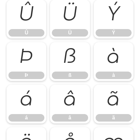
Û
Ü
Ý
Û
Ü
Ý
Þ
ß
à
Þ
ß
à
á
â
ã
á
â
ã