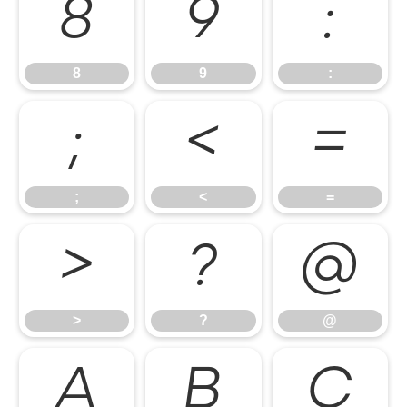
8
9
:
8
9
:
;
<
=
;
<
=
>
?
@
>
?
@
A
B
C