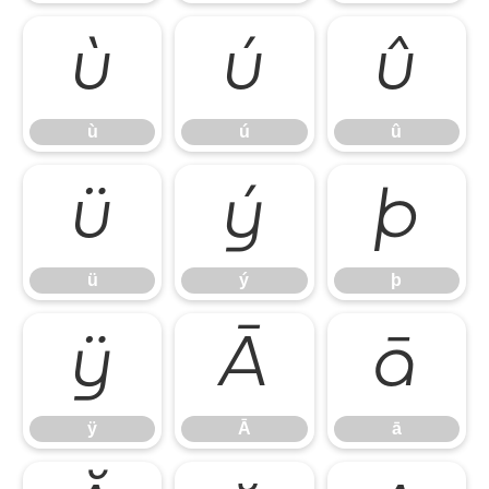
ù
ú
û
ù
ú
û
ü
ý
þ
ü
ý
þ
ÿ
Ā
ā
ÿ
Ā
ā