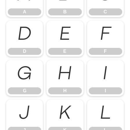
A
B
C
D
E
F
D
E
F
G
H
I
G
H
I
J
K
L