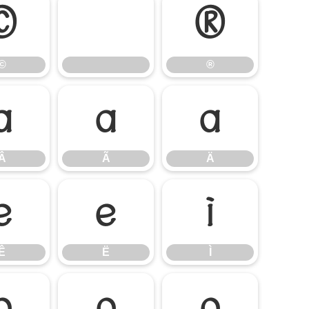
©
®
©
®
Â
Ã
Ä
Â
Ã
Ä
Ê
Ë
Ì
Ê
Ë
Ì
Ó
Ô
Õ