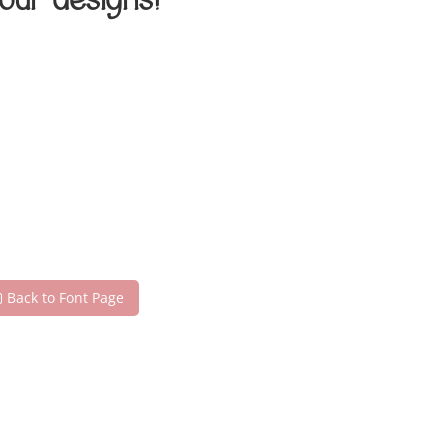
our designs!
Back to Font Page