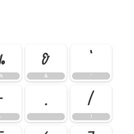
%
&
'
%
&
'
-
.
/
-
.
/