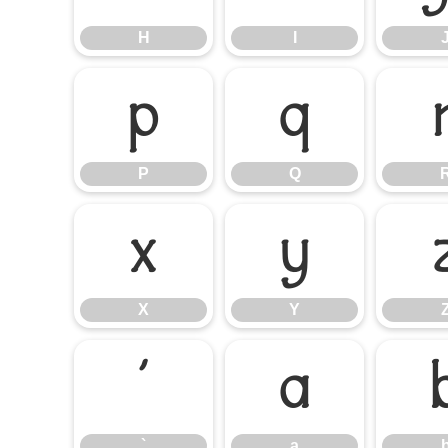
H
I
P
Q
P
Q
X
Y
X
Y
`
a
`
a