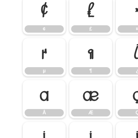
¢
£
¢
£
µ
¶
µ
¶
Å
Æ
Å
Æ
Í
Î