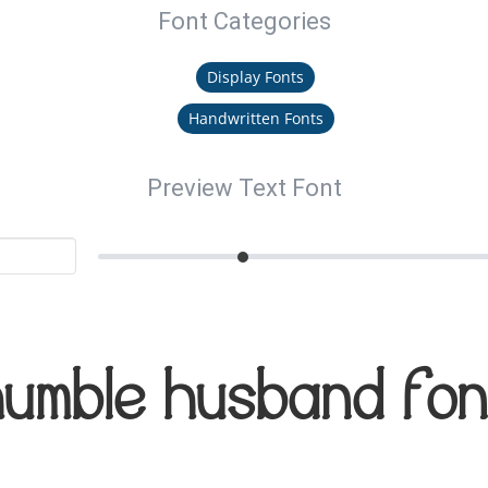
Font Categories
Display Fonts
Handwritten Fonts
Preview Text Font
umble Husband Fo