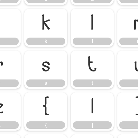
j
k
l
k
l
r
s
t
r
s
t
z
{
|
z
{
|