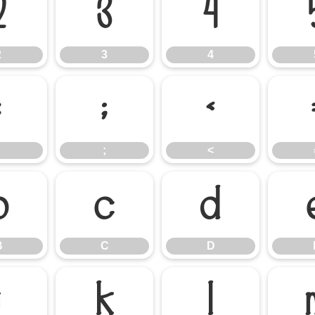
2
3
4
2
3
4
:
;
<
;
<
B
C
D
B
C
D
J
K
L