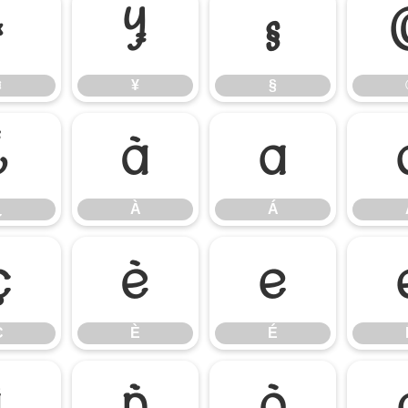
¤
¥
§
¤
¥
§
¿
À
Á
¿
À
Á
Ç
È
É
Ç
È
É
Ï
Ñ
Ò