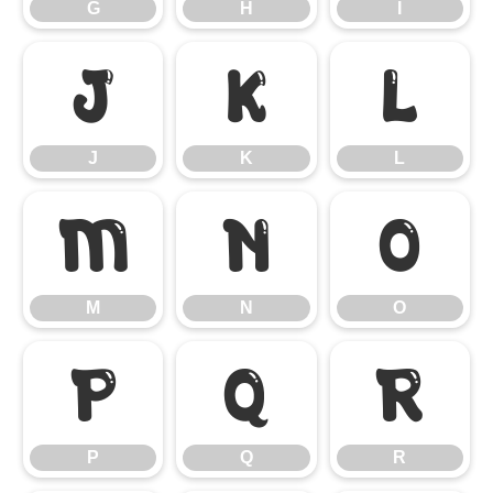
G
H
I
J
K
L
J
K
L
M
N
O
M
N
O
P
Q
R
P
Q
R