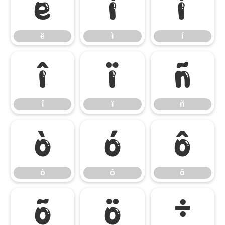
ë
ì
í
ë
ì
í
î
ï
ñ
î
ï
ñ
ò
ó
ô
ò
ó
ô
õ
ö
÷