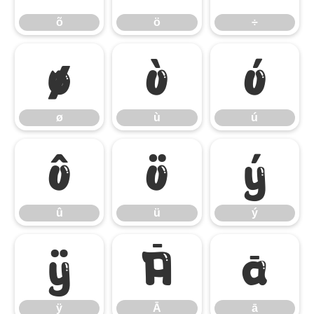
õ
ö
÷
ø
ù
ú
ø
ù
ú
û
ü
ý
û
ü
ý
ÿ
Ā
ā
ÿ
Ā
ā