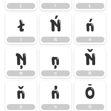
Ŀ
ŀ
Ł
ł
Ń
ń
ł
Ń
ń
Ņ
ņ
Ň
Ņ
ņ
Ň
ň
ŉ
Ō
ň
ŉ
Ō