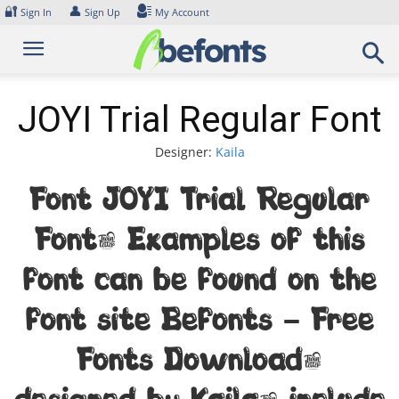
Skip
🔐
👤
Sign In
Sign Up
My Account
to
content
JOYI Trial Regular Font
Designer:
Kaila
Font JOYI Trial Regular
Font. Examples of this
font can be found on the
font site Befonts – Free
Fonts Download,