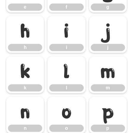
e
f
g
h
i
j
h
i
j
k
l
m
k
l
m
n
o
p
n
o
p