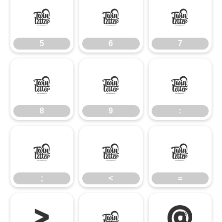
5
6
7
5
6
7
8
9
:
8
9
:
;
<
=
;
<
=
>
?
@