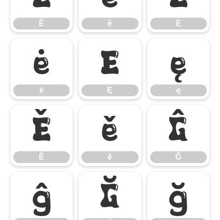
Ĕ
ĕ
Ė
ė
Ę
ę
ė
Ę
ę
Ě
ě
Ĝ
Ě
ě
Ĝ
ĝ
Ğ
ğ