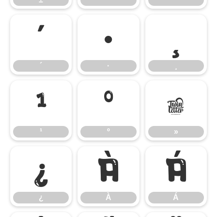
´
·
¸
´
·
¸
¹
º
»
¹
º
»
¿
À
Á
¿
À
Á