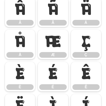
Â
Ã
Ä
Â
Ã
Ä
Å
Æ
Ç
Å
Æ
Ç
È
É
Ê
È
É
Ê
Ë
Ì
Í