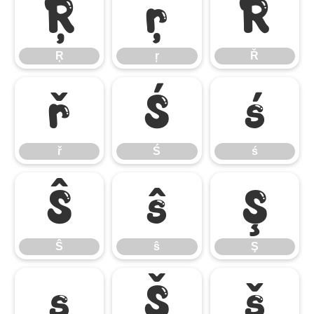
Ŗ
ŗ
Ř
Ŗ
ŗ
Ř
ř
Ś
ś
ř
Ś
ś
Ŝ
ŝ
Ş
Ŝ
ŝ
Ş
ş
Š
š