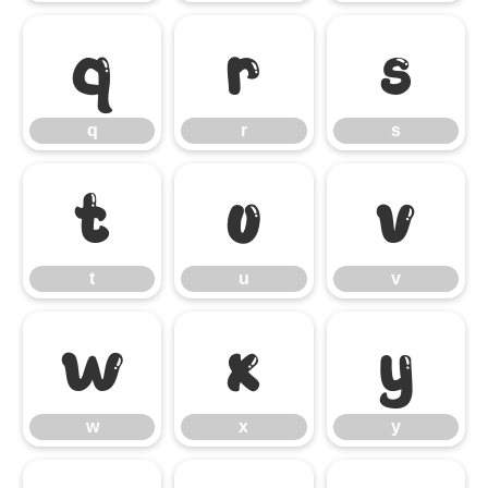
q
r
s
q
r
s
t
u
v
t
u
v
w
x
y
w
x
y