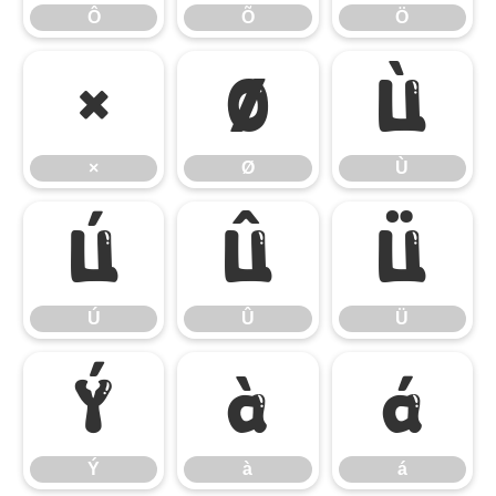
Ô
Õ
Ö
×
Ø
Ù
×
Ø
Ù
Ú
Û
Ü
Ú
Û
Ü
Ý
à
á
Ý
à
á