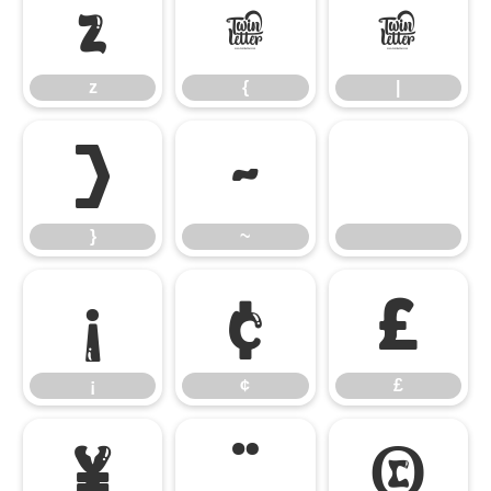
z
{
|
z
{
|
}
~
}
~
¡
¢
£
¡
¢
£
¥
¨
©