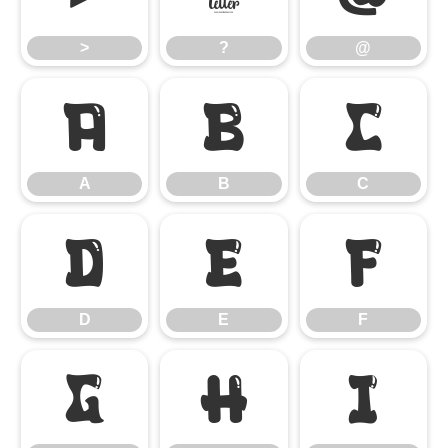
>
?
@
A
B
C
A
B
C
D
E
F
D
E
F
G
H
I