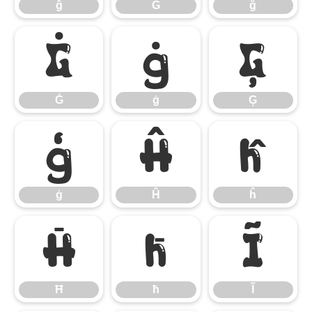
ĝ
Ğ
ğ
Ġ
ġ
Ģ
Ġ
ġ
Ģ
ģ
Ĥ
ĥ
ģ
Ĥ
ĥ
Ħ
ħ
Ĩ
Ħ
ħ
Ĩ