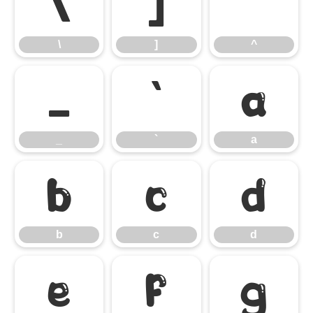
\
]
^
\
]
^
_
`
a
_
`
a
b
c
d
b
c
d
e
f
g