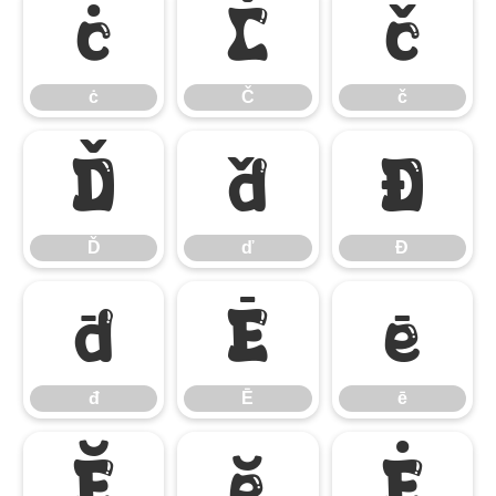
ċ
Č
č
ċ
Č
č
Ď
ď
Đ
Ď
ď
Đ
đ
Ē
ē
đ
Ē
ē
Ĕ
ĕ
Ė