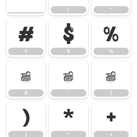
!
"
#
$
%
#
$
%
&
'
(
&
'
(
)
*
+
)
*
+