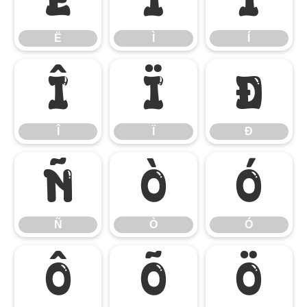
Ë
Ì
Í
Î
Ï
Ð
Î
Ï
Ð
Ñ
Ò
Ó
Ñ
Ò
Ó
Ô
Õ
Ö