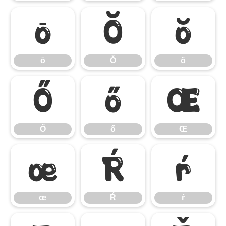
ō
Ŏ
ŏ
ō
Ŏ
ŏ
Ő
ő
Œ
Ő
ő
Œ
œ
Ŕ
ŕ
œ
Ŕ
ŕ