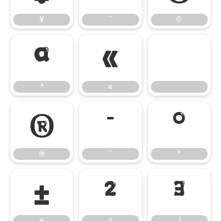
¥
¨
©
ª
«
ª
«
®
¯
°
®
¯
°
±
²
³
±
²
³