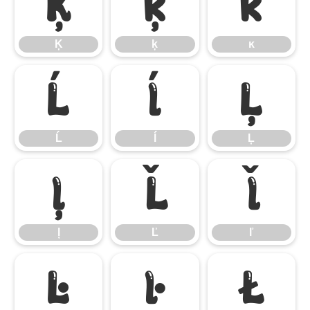
Ķ
ķ
ĸ
Ķ
ķ
ĸ
Ĺ
ĺ
Ļ
Ĺ
ĺ
Ļ
ļ
Ľ
ľ
ļ
Ľ
ľ
Ŀ
ŀ
Ł