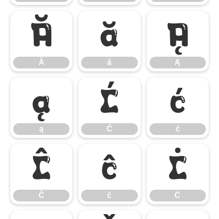
Ă
ă
Ą
Ă
ă
Ą
ą
Ć
ć
ą
Ć
ć
Ĉ
ĉ
Ċ
Ĉ
ĉ
Ċ