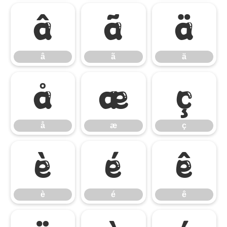
â
ã
ä
â
ã
ä
å
æ
ç
å
æ
ç
è
é
ê
è
é
ê