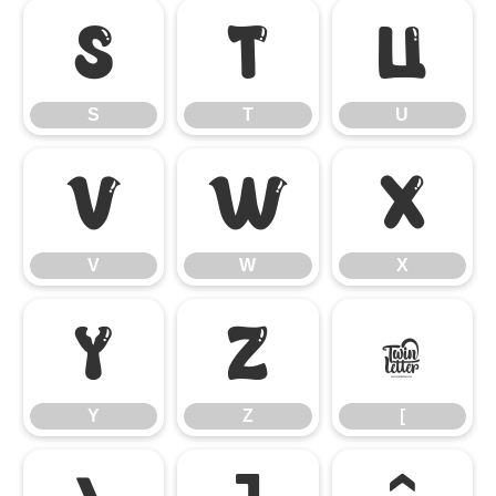
S
T
U
S
T
U
V
W
X
V
W
X
Y
Z
[
Y
Z
[