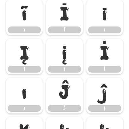
ĩ
Ī
ī
ĩ
Ī
ī
Į
į
İ
Į
į
İ
ı
Ĵ
ĵ
ı
Ĵ
ĵ