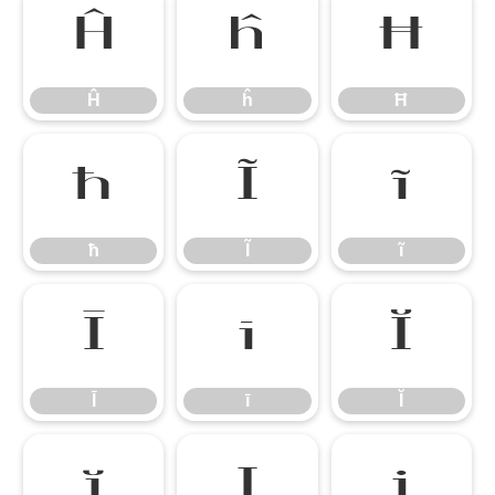
Ĥ
ĥ
Ħ
Ĥ
ĥ
Ħ
ħ
Ĩ
ĩ
ħ
Ĩ
ĩ
Ī
ī
Ĭ
Ī
ī
Ĭ
ĭ
Į
į