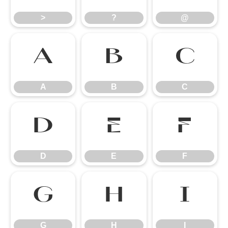
>
?
@
A
B
C
A
B
C
D
E
F
D
E
F
G
H
I
G
H
I