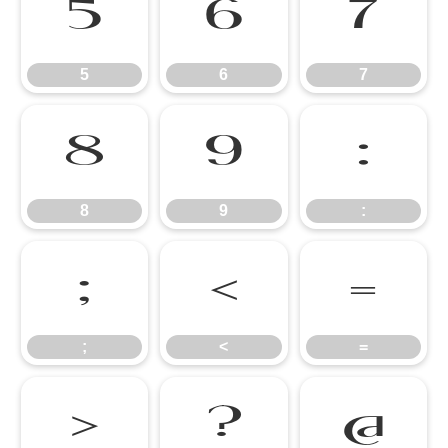
5
6
7
5
6
7
8
9
:
8
9
:
;
<
=
;
<
=
>
?
@