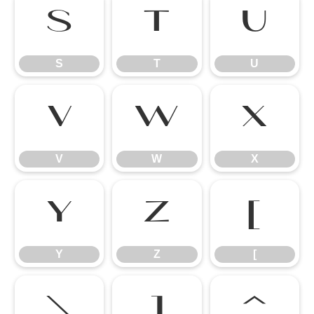
S
T
U
S
T
U
V
W
X
V
W
X
Y
Z
[
Y
Z
[
\
]
^