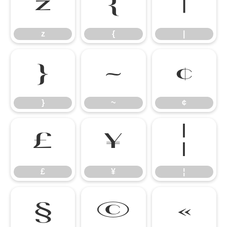
z
{
|
z
{
|
}
~
¢
}
~
¢
£
¥
¦
£
¥
¦
§
©
«