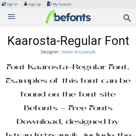
Skip
🔐
👤
Sign In
Sign Up
My Account
to
content
Kaarosta-Regular Font
Designer:
Istvan Krizsanyik
Font Kaarosta-Regular Font.
Examples of this font can be
found on the font site
Befonts – Free Fonts
Download, designed by