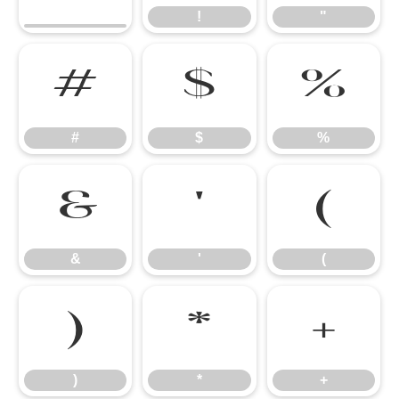
!
"
#
$
%
#
$
%
&
'
(
&
'
(
)
*
+
)
*
+