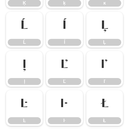
Ķ
ķ
ĸ
Ĺ
ĺ
Ļ
Ĺ
ĺ
Ļ
ļ
Ľ
ľ
ļ
Ľ
ľ
Ŀ
ŀ
Ł
Ŀ
ŀ
Ł