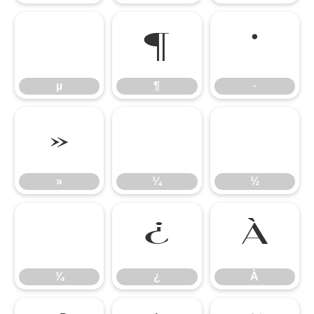
µ
¶
·
µ
¶
·
»
¼
½
»
¼
½
¾
¿
À
¾
¿
À