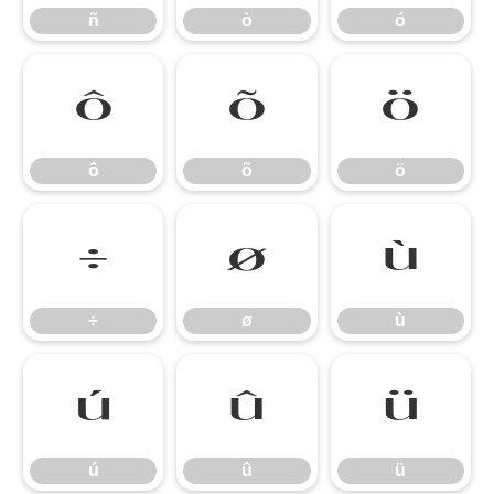
ñ
ò
ó
ô
õ
ö
ô
õ
ö
÷
ø
ù
÷
ø
ù
ú
û
ü
ú
û
ü