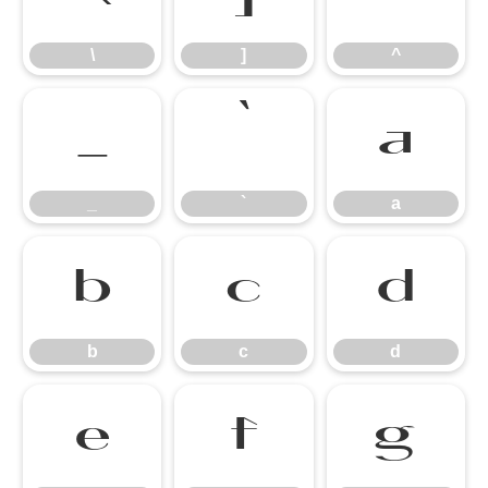
\
]
^
_
`
a
_
`
a
b
c
d
b
c
d
e
f
g