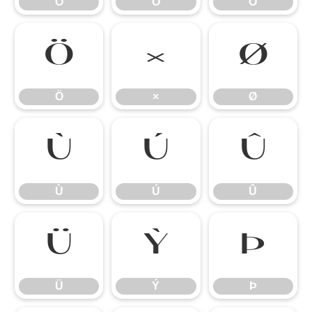
Ó
Ô
Õ
Ö
×
Ø
Ö
×
Ø
Ù
Ú
Û
Ù
Ú
Û
Ü
Ý
Þ
Ü
Ý
Þ