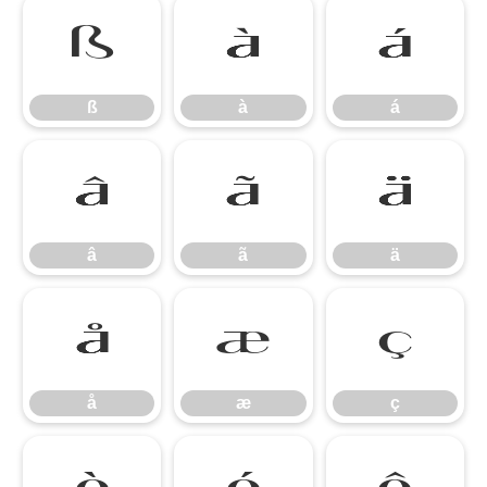
ß
à
á
ß
à
á
â
ã
ä
â
ã
ä
å
æ
ç
å
æ
ç