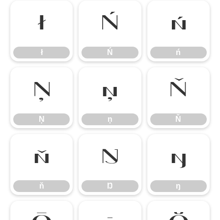
ł
Ń
ń
ł
Ń
ń
Ņ
ņ
Ň
Ņ
ņ
Ň
ň
Ŋ
ŋ
ň
Ŋ
ŋ