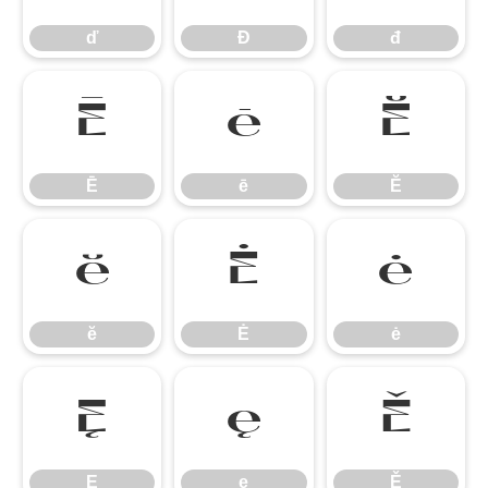
ď
Đ
đ
Ē
ē
Ĕ
Ē
ē
Ĕ
ĕ
Ė
ė
ĕ
Ė
ė
Ę
ę
Ě
Ę
ę
Ě