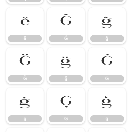
ě
Ĝ
ĝ
ě
Ĝ
ĝ
Ğ
ğ
Ġ
Ğ
ğ
Ġ
ġ
Ģ
ģ
ġ
Ģ
ģ