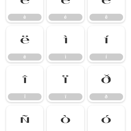
è
é
ê
è
é
ê
ë
ì
í
ë
ì
í
î
ï
ð
î
ï
ð
ñ
ò
ó