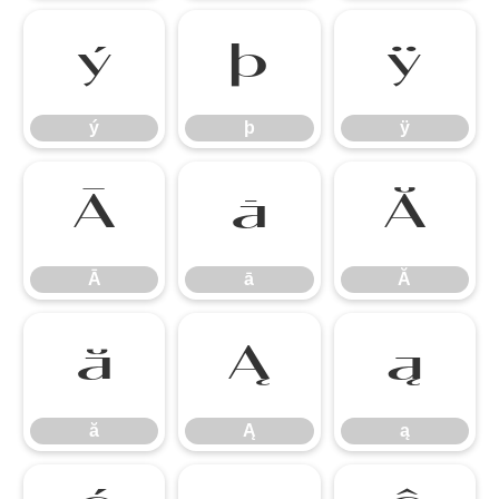
ý
þ
ÿ
ý
þ
ÿ
Ā
ā
Ă
Ā
ā
Ă
ă
Ą
ą
ă
Ą
ą