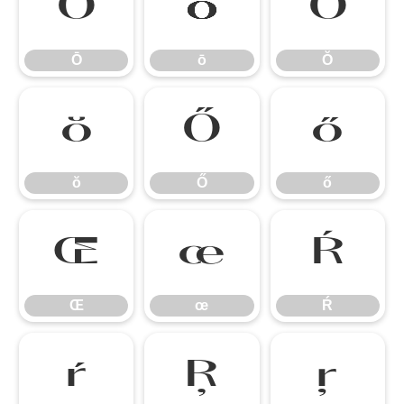
Ō
ō
Ŏ
Ō
ō
Ŏ
ŏ
Ő
ő
ŏ
Ő
ő
Œ
œ
Ŕ
Œ
œ
Ŕ
ŕ
Ŗ
ŗ