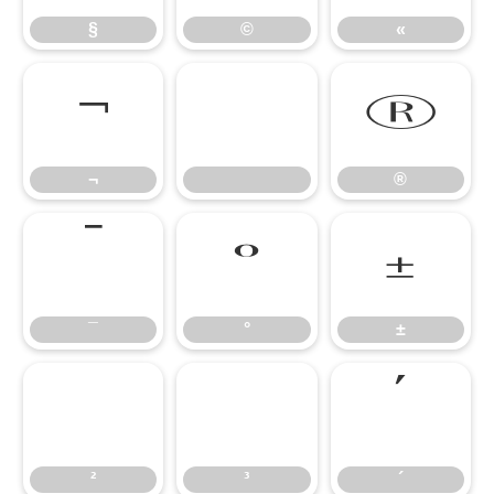
§
©
«
¬
®
¬
®
¯
°
±
¯
°
±
²
³
´
²
³
´