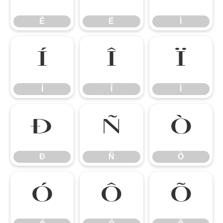
Ê
Ë
Ì
Í
Î
Ï
Í
Î
Ï
Ð
Ñ
Ò
Ð
Ñ
Ò
Ó
Ô
Õ