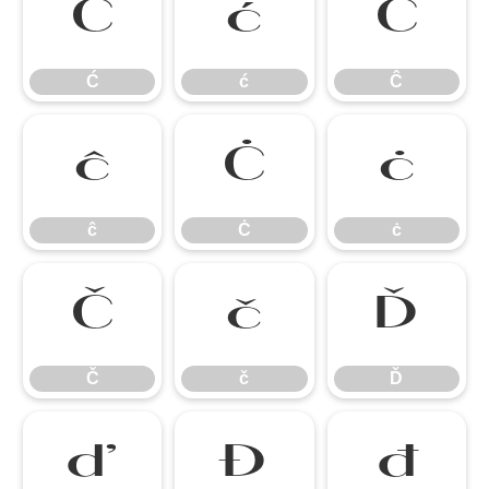
Ć
ć
Ĉ
Ć
ć
Ĉ
ĉ
Ċ
ċ
ĉ
Ċ
ċ
Č
č
Ď
Č
č
Ď
ď
Đ
đ