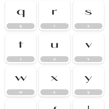
q
r
s
q
r
s
t
u
v
t
u
v
w
x
y
w
x
y