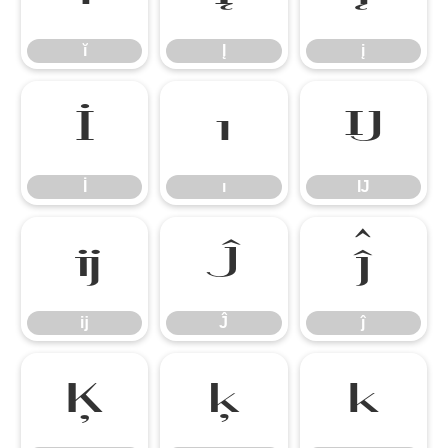
ĭ
Į
į
İ
ı
Ĳ
İ
ı
Ĳ
ĳ
Ĵ
ĵ
ĳ
Ĵ
ĵ
Ķ
ķ
ĸ