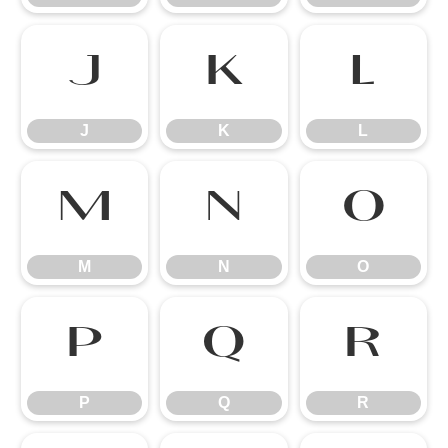
J
K
L
J
K
L
M
N
O
M
N
O
P
Q
R
P
Q
R