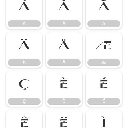
Á
Â
Ã
Á
Â
Ã
Ä
Å
Æ
Ä
Å
Æ
Ç
È
É
Ç
È
É
Ê
Ë
Ì