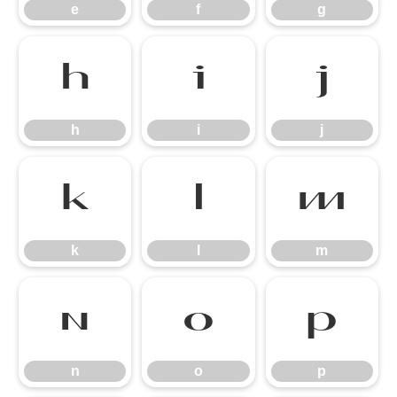
e
f
g
h
i
j
h
i
j
k
l
m
k
l
m
n
o
p
n
o
p