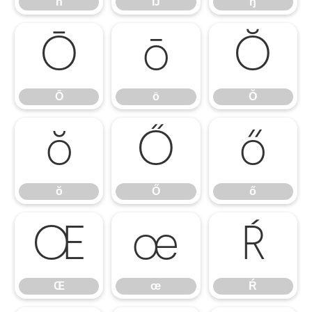
ň
Ŋ
ŋ
Ō
ō
Ŏ
Ō
ō
Ŏ
ŏ
Ő
ő
ŏ
Ő
ő
Œ
œ
Ŕ
Œ
œ
Ŕ