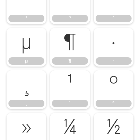
²
³
´
²
³
´
µ
¶
·
µ
¶
·
¸
¹
º
¸
¹
º
»
¼
½