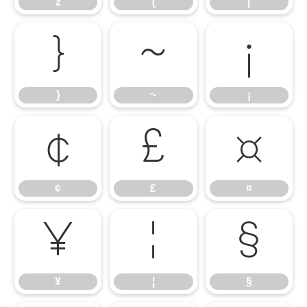
z
{
|
}
~
¡
}
~
¡
¢
£
¤
¢
£
¤
¥
¦
§
¥
¦
§