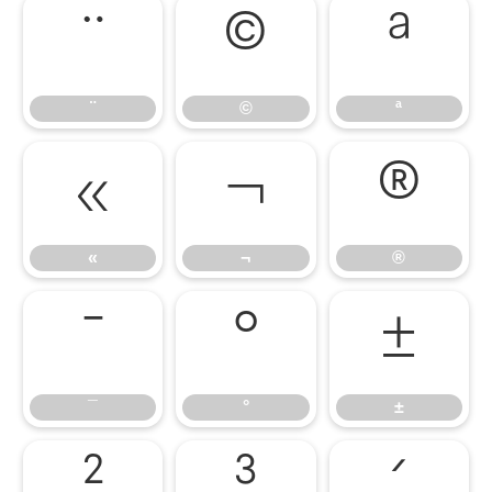
¨
©
ª
¨
©
ª
«
¬
®
«
¬
®
¯
°
±
¯
°
±