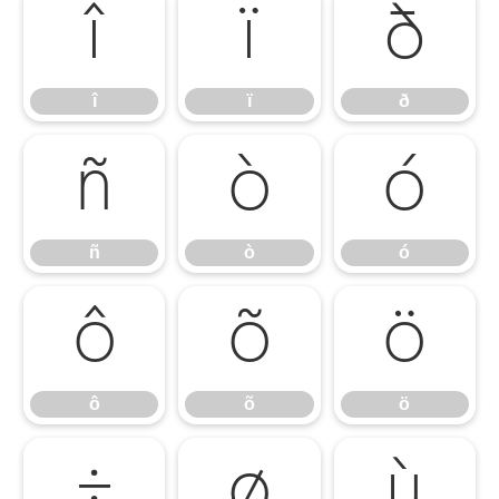
î
ï
ð
î
ï
ð
ñ
ò
ó
ñ
ò
ó
ô
õ
ö
ô
õ
ö
÷
ø
ù