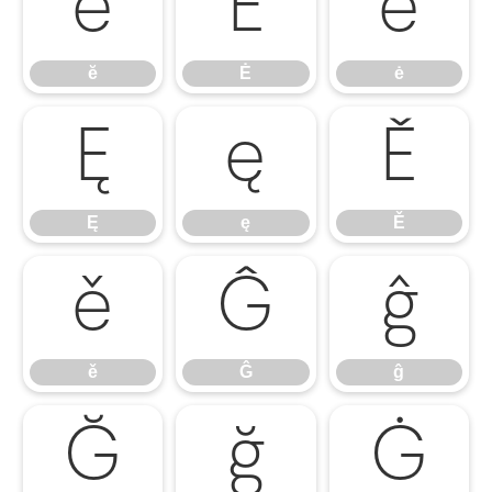
ĕ
Ė
ė
ĕ
Ė
ė
Ę
ę
Ě
Ę
ę
Ě
ě
Ĝ
ĝ
ě
Ĝ
ĝ
Ğ
ğ
Ġ