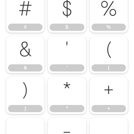
#
$
%
#
$
%
&
'
(
&
'
(
)
*
+
)
*
+
,
-
.