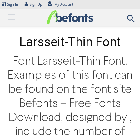
Skip
🔐
👤
Sign In
Sign Up
My Account
to
content
Larsseit-Thin Font
Font Larsseit-Thin Font.
Examples of this font can
be found on the font site
Befonts – Free Fonts
Download, designed by ,
include the number of