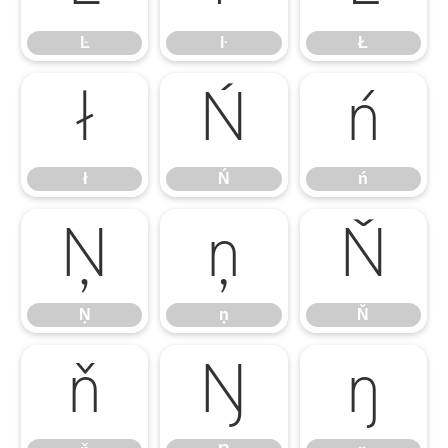
Ŀ
ŀ
Ł
ł
Ń
ń
ł
Ń
ń
Ņ
ņ
Ň
Ņ
ņ
Ň
ň
Ŋ
ŋ