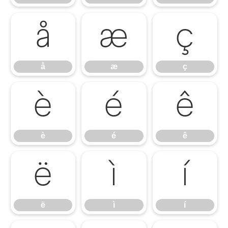
å
æ
ç
å
æ
ç
è
é
ê
è
é
ê
ë
ì
í
ë
ì
í