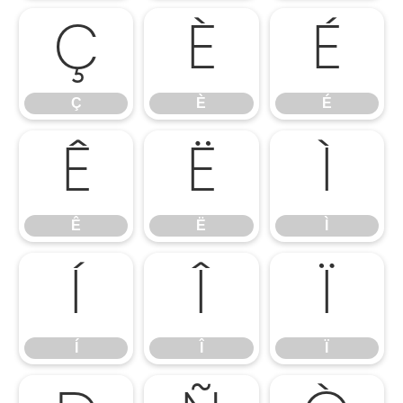
Ç
È
É
Ç
È
É
Ê
Ë
Ì
Ê
Ë
Ì
Í
Î
Ï
Í
Î
Ï