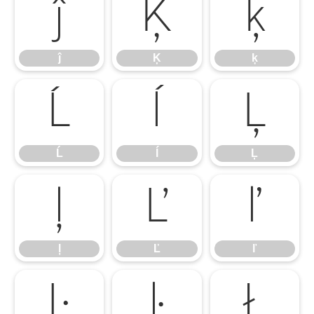
ĵ
Ķ
ķ
ĵ
Ķ
ķ
Ĺ
ĺ
Ļ
Ĺ
ĺ
Ļ
ļ
Ľ
ľ
ļ
Ľ
ľ
Ŀ
ŀ
Ł