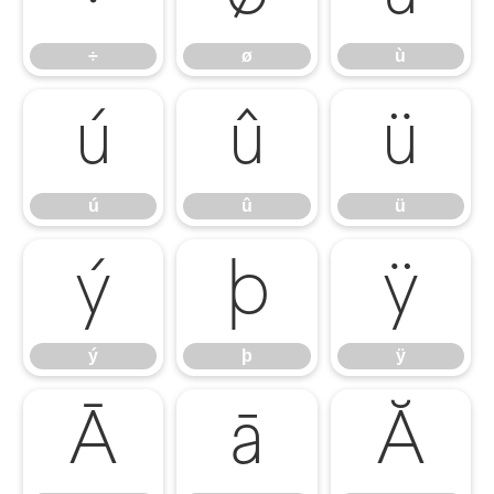
÷
ø
ù
ú
û
ü
ú
û
ü
ý
þ
ÿ
ý
þ
ÿ
Ā
ā
Ă