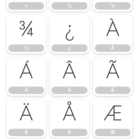
»
¼
½
¾
¿
À
¾
¿
À
Á
Â
Ã
Á
Â
Ã
Ä
Å
Æ
Ä
Å
Æ