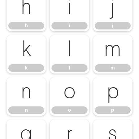
h
i
j
h
i
j
k
l
m
k
l
m
n
o
p
n
o
p
q
r
s