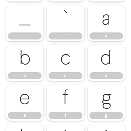
_
`
a
_
`
a
b
c
d
b
c
d
e
f
g
e
f
g