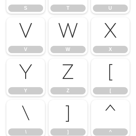
S
T
U
V
W
X
V
W
X
Y
Z
[
Y
Z
[
\
]
^
\
]
^