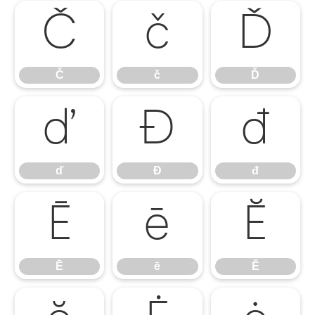
Č
č
Ď
Č
č
Ď
ď
Đ
đ
ď
Đ
đ
Ē
ē
Ĕ
Ē
ē
Ĕ