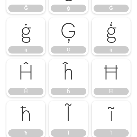
Ğ
ğ
Ġ
ġ
Ģ
ģ
ġ
Ģ
ģ
Ĥ
ĥ
Ħ
Ĥ
ĥ
Ħ
ħ
Ĩ
ĩ
ħ
Ĩ
ĩ