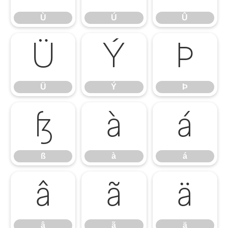
Ù
Ú
Û
Ü
Ý
Þ
Ü
Ý
Þ
ß
à
á
ß
à
á
â
ã
ä
â
ã
ä