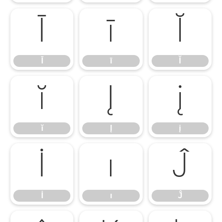
Ī
ī
Ĭ
Ī
ī
Ĭ
ĭ
Į
į
ĭ
Į
į
İ
ı
Ĵ
İ
ı
Ĵ