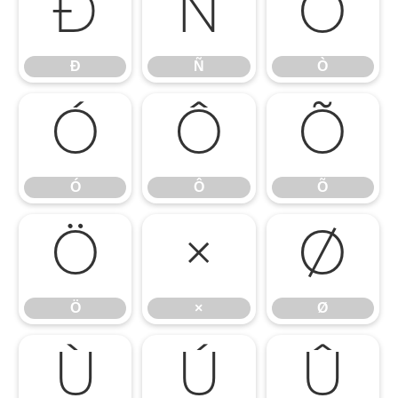
Ð
Ñ
Ò
Ð
Ñ
Ò
Ó
Ô
Õ
Ó
Ô
Õ
Ö
×
Ø
Ö
×
Ø
Ù
Ú
Û