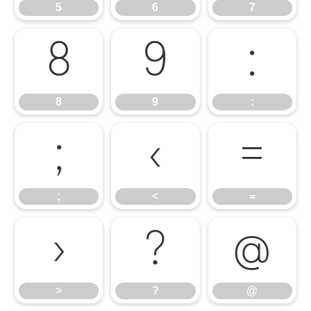
5
6
7
8
9
:
8
9
:
;
<
=
;
<
=
>
?
@
>
?
@