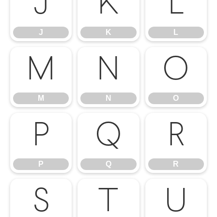
J
K
L
J
K
L
M
N
O
M
N
O
P
Q
R
P
Q
R
S
T
U