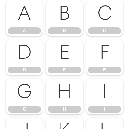
A
B
C
A
B
C
D
E
F
D
E
F
G
H
I
G
H
I