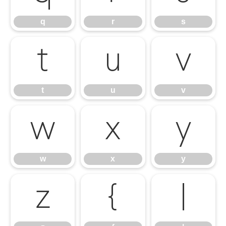
q
r
s
t
u
v
t
u
v
w
x
y
w
x
y
z
{
|