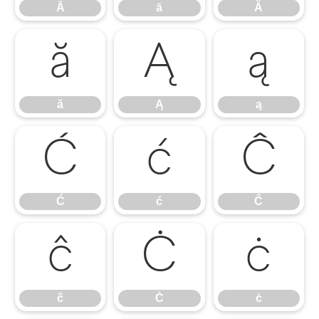
Ā
ā
Ă
ă
Ą
ą
ă
Ą
ą
Ć
ć
Ĉ
Ć
ć
Ĉ
ĉ
Ċ
ċ
ĉ
Ċ
ċ