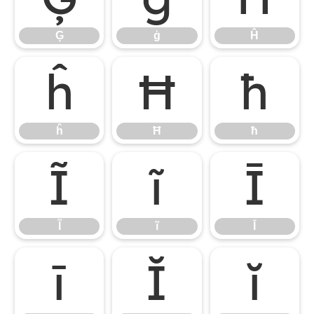
Ģ
ģ
Ĥ
ĥ
Ħ
ħ
ĥ
Ħ
ħ
Ĩ
ĩ
Ī
Ĩ
ĩ
Ī
ī
Ĭ
ĭ