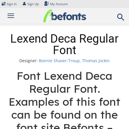
Skip
🔐
👤
Sign In
Sign Up
My Account
to
content
Lexend Deca Regular
Font
Designer:
Bonnie Shaver-Troup, Thomas Jockin
Font Lexend Deca
Regular Font.
Examples of this font
can be found on the
font site Befonts –