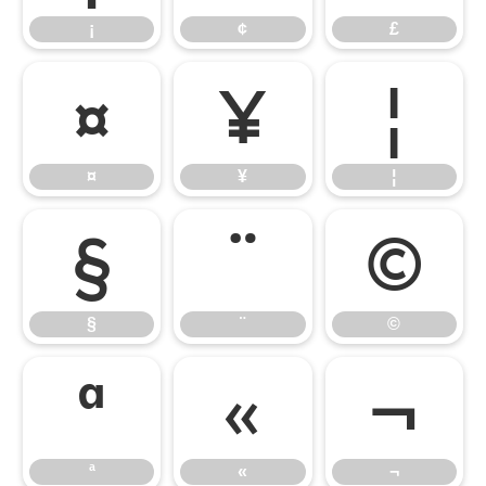
¡
¢
£
¤
¥
¦
¤
¥
¦
§
¨
©
§
¨
©
ª
«
¬
ª
«
¬