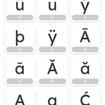
û
ü
ý
û
ü
ý
þ
ÿ
Ā
þ
ÿ
Ā
ā
Ă
ă
ā
Ă
ă
Ą
ą
Ć