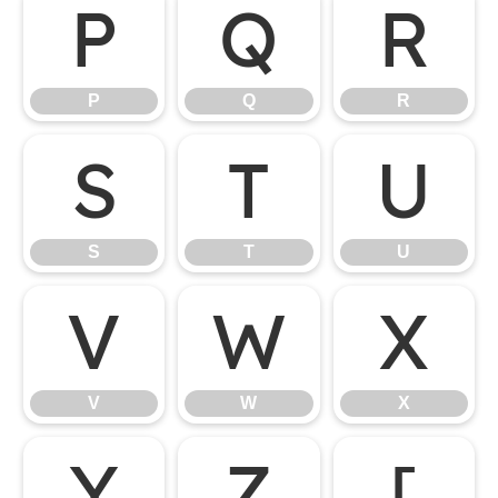
P
Q
R
P
Q
R
S
T
U
S
T
U
V
W
X
V
W
X
Y
Z
[