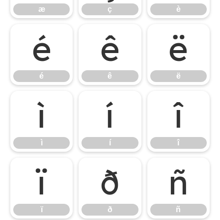
æ
ç
è
é
ê
ë
é
ê
ë
ì
í
î
ì
í
î
ï
ð
ñ
ï
ð
ñ