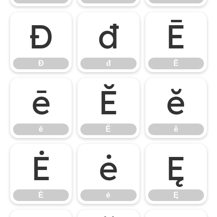
Đ
đ
Ē
Đ
đ
Ē
ē
Ĕ
ĕ
ē
Ĕ
ĕ
Ė
ė
Ę
Ė
ė
Ę