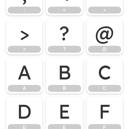
;
<
=
>
?
@
>
?
@
A
B
C
A
B
C
D
E
F
D
E
F