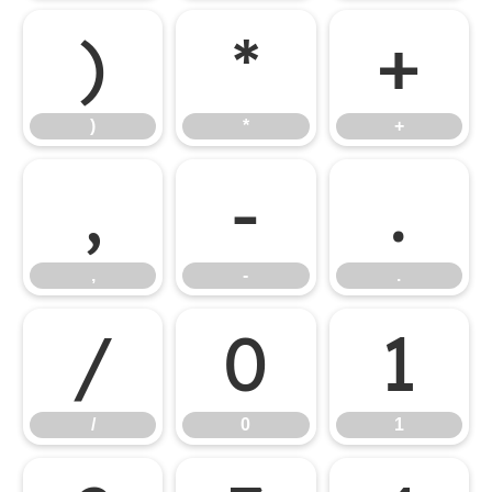
)
*
+
)
*
+
,
-
.
,
-
.
/
0
1
/
0
1