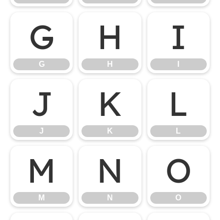
G
H
I
G
H
I
J
K
L
J
K
L
M
N
O
M
N
O