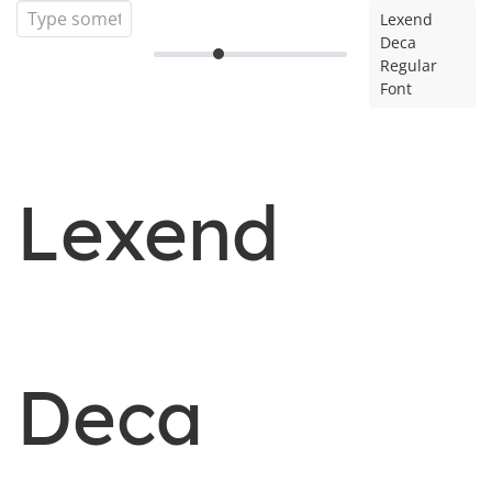
Lexend
Deca
Regular
Font
Lexend
Deca