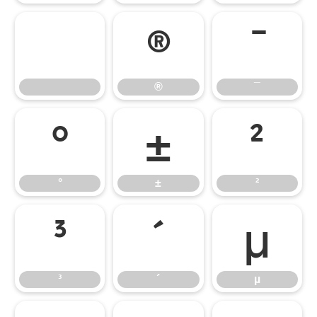
®
¯
®
¯
°
±
²
°
±
²
³
´
µ
³
´
µ