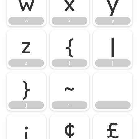
w
x
y
w
x
y
z
{
|
z
{
|
}
~
}
~
¡
¢
£