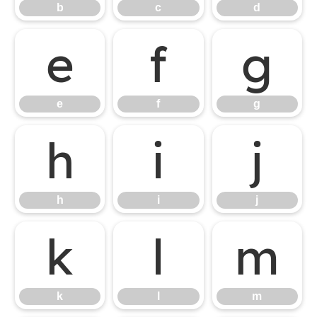
b
c
d
e
f
g
e
f
g
h
i
j
h
i
j
k
l
m
k
l
m