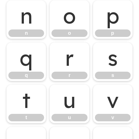
n
o
p
n
o
p
q
r
s
q
r
s
t
u
v
t
u
v