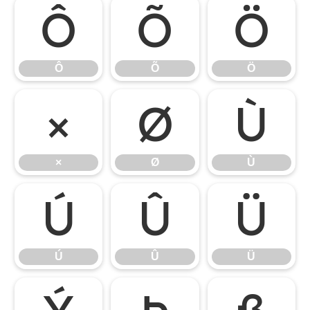
Ô
Õ
Ö
Ô
Õ
Ö
×
Ø
Ù
×
Ø
Ù
Ú
Û
Ü
Ú
Û
Ü