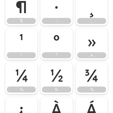
¶
·
¸
¶
·
¸
¹
º
»
¹
º
»
¼
½
¾
¼
½
¾
¿
À
Á