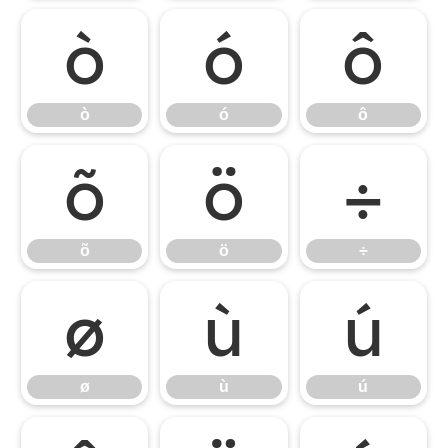
ò
ó
ô
ò
ó
ô
õ
ö
÷
õ
ö
÷
ø
ù
ú
ø
ù
ú