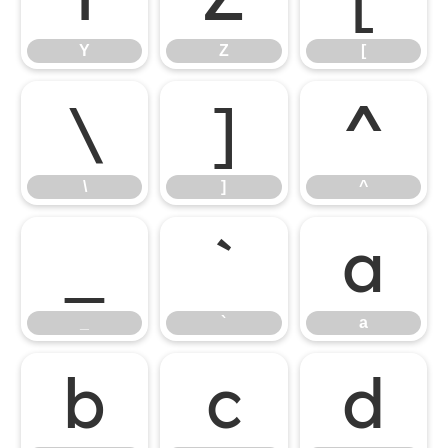
Y
Z
[
\
]
^
\
]
^
_
`
a
_
`
a
b
c
d