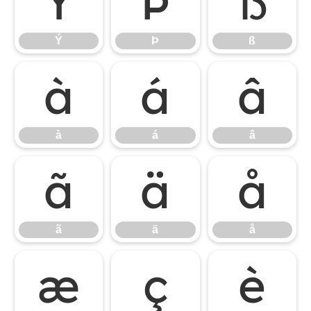
Ý
Þ
ß
Ý
Þ
ß
à
á
â
à
á
â
ã
ä
å
ã
ä
å
æ
ç
è