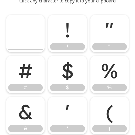
Click any character to copy it to your clipboard
!
"
!
"
#
$
%
#
$
%
&
'
(
&
'
(