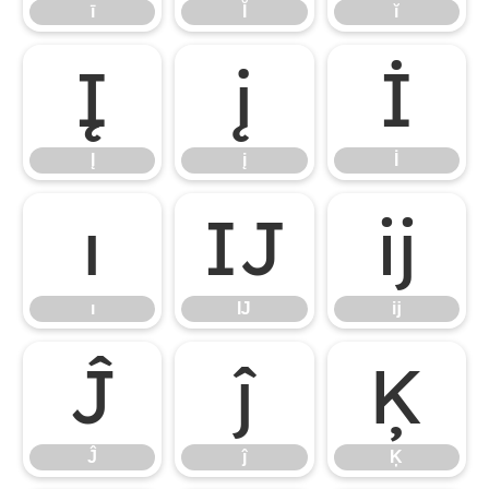
ī
Ĭ
ĭ
Į
į
İ
Į
į
İ
ı
Ĳ
ĳ
ı
Ĳ
ĳ
Ĵ
ĵ
Ķ
Ĵ
ĵ
Ķ