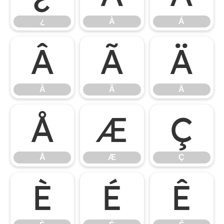
¿
À
Á
Â
Ã
Ä
Â
Ã
Ä
Å
Æ
Ç
Å
Æ
Ç
È
É
Ê