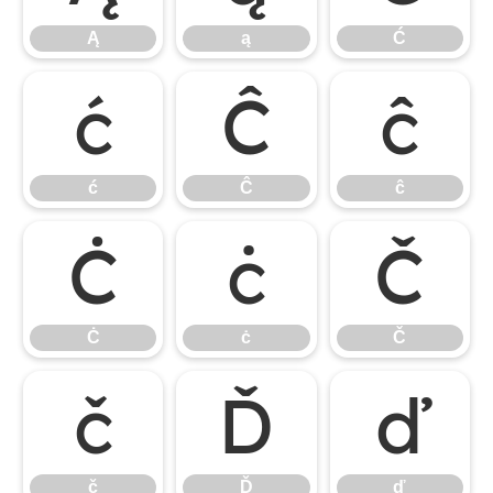
Ą
ą
Ć
ć
Ĉ
ĉ
ć
Ĉ
ĉ
Ċ
ċ
Č
Ċ
ċ
Č
č
Ď
ď
č
Ď
ď