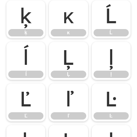
ķ
ĸ
Ĺ
ķ
ĸ
Ĺ
ĺ
Ļ
ļ
ĺ
Ļ
ļ
Ľ
ľ
Ŀ
Ľ
ľ
Ŀ