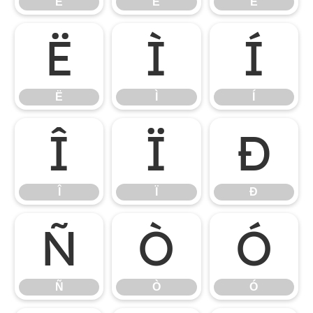
È
É
Ê
Ë
Ì
Í
Ë
Ì
Í
Î
Ï
Ð
Î
Ï
Ð
Ñ
Ò
Ó
Ñ
Ò
Ó