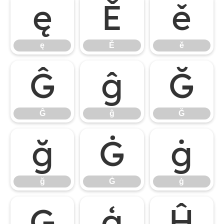
ę
Ě
ě
ę
Ě
ě
Ĝ
ĝ
Ğ
Ĝ
ĝ
Ğ
ğ
Ġ
ġ
ğ
Ġ
ġ
Ģ
ģ
Ĥ