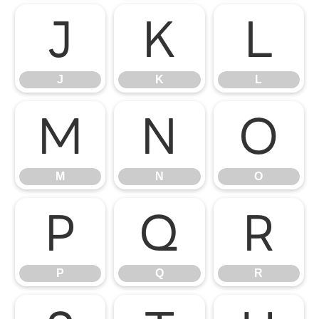
J
K
L
J
K
L
M
N
O
M
N
O
P
Q
R
P
Q
R