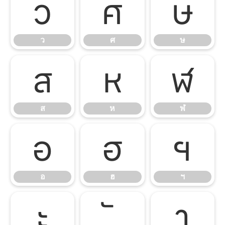
ว
ศ
ษ
ว
ศ
ษ
ส
ห
ฬ
ส
ห
ฬ
อ
ฮ
ฯ
อ
ฮ
ฯ
ะ
า