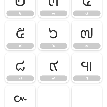
๒
๓
๔
๒
๓
๔
๕
๖
๗
๕
๖
๗
๘
๙
๚
๘
๙
๚
๛