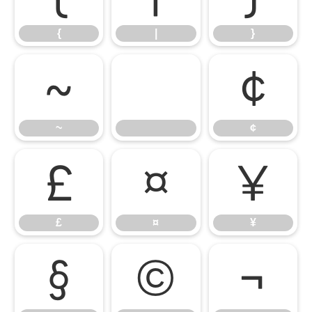
{
|
}
~
¢
~
¢
£
¤
¥
£
¤
¥
§
©
¬