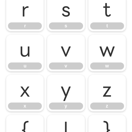
r
s
t
r
s
t
u
v
w
u
v
w
x
y
z
x
y
z
{
|
}