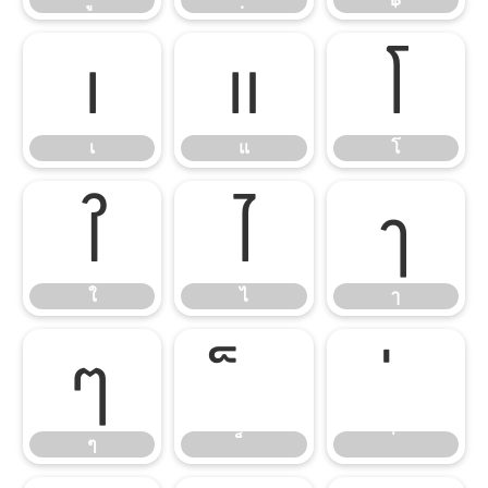
เ
แ
โ
เ
แ
โ
ใ
ไ
ๅ
ใ
ไ
ๅ
ๆ
ๆ