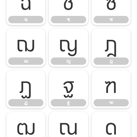
ฉ
ช
ซ
ฉ
ช
ซ
ฌ
ญ
ฎ
ฌ
ญ
ฎ
ฏ
ฐ
ฑ
ฏ
ฐ
ฑ
ฒ
ณ
ด