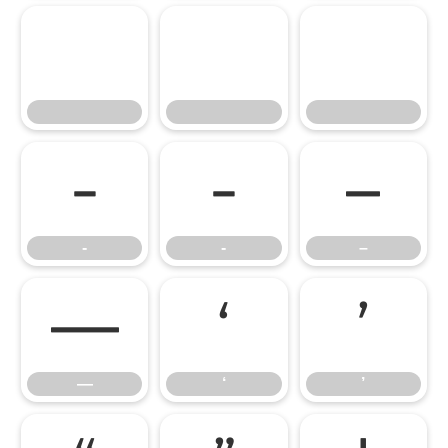
‐
‑
–
‐
‑
–
—
‘
’
—
‘
’