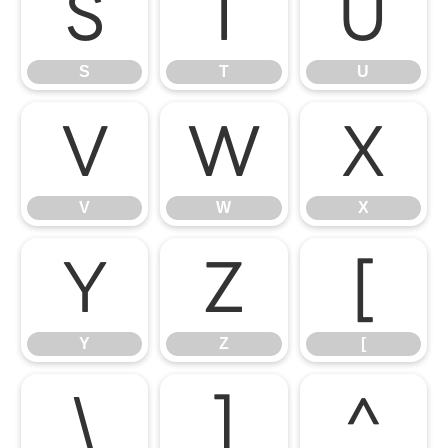
S
T
U
S
T
U
V
W
X
V
W
X
Y
Z
[
Y
Z
[
\
]
^