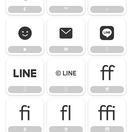
€
™
−
☻
✉

☻
✉



ﬀ


ﬀ
ﬁ
ﬂ
ﬃ
ﬁ
ﬂ
ﬃ