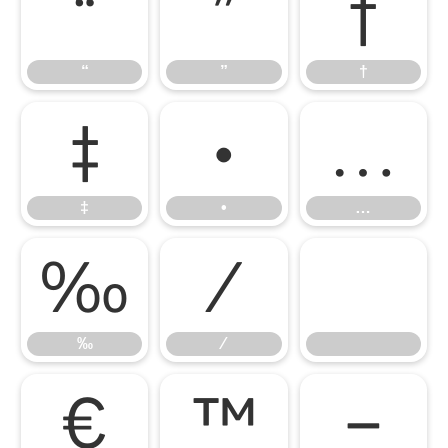
“
”
†
“
”
†
‡
•
…
‡
•
…
‰
⁄
‰
⁄
€
™
−