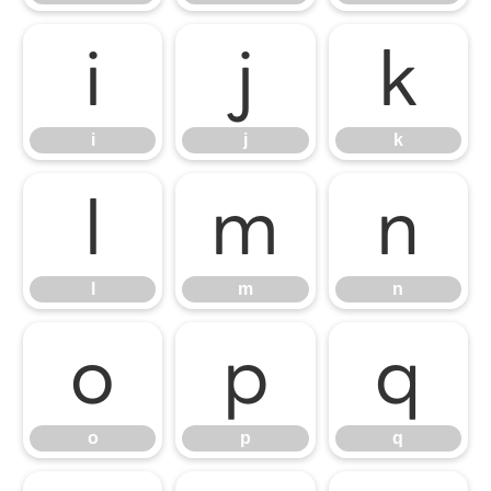
i
j
k
i
j
k
l
m
n
l
m
n
o
p
q
o
p
q