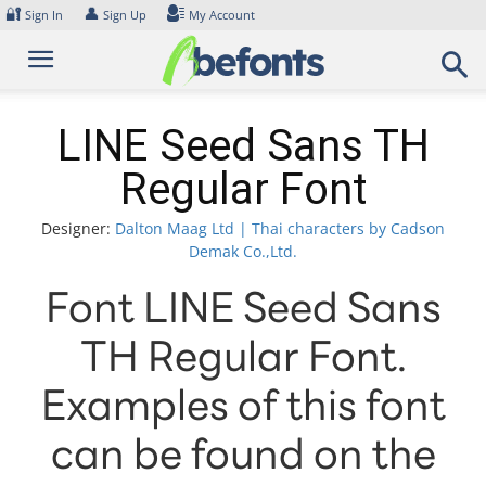
Skip
🔐
👤
Sign In
Sign Up
My Account
to
content
LINE Seed Sans TH
Regular Font
Designer:
Dalton Maag Ltd | Thai characters by Cadson
Demak Co.,Ltd.
Font LINE Seed Sans
TH Regular Font.
Examples of this font
can be found on the