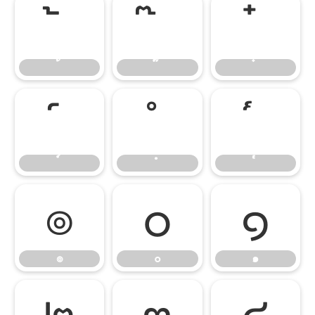
๏
๐
๑
๏
๐
๑