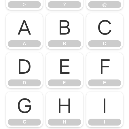
>
?
@
A
B
C
A
B
C
D
E
F
D
E
F
G
H
I
G
H
I