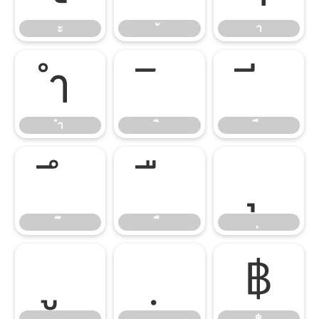
ะ
า
ำ
ำ
฿
฿