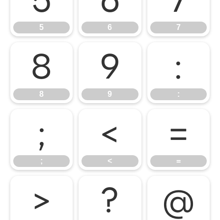
5
6
7
5
6
7
8
9
:
8
9
:
;
<
=
;
<
=
>
?
@