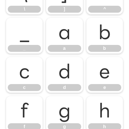
\
]
^
_
a
b
_
a
b
c
d
e
c
d
e
f
g
h
f
g
h