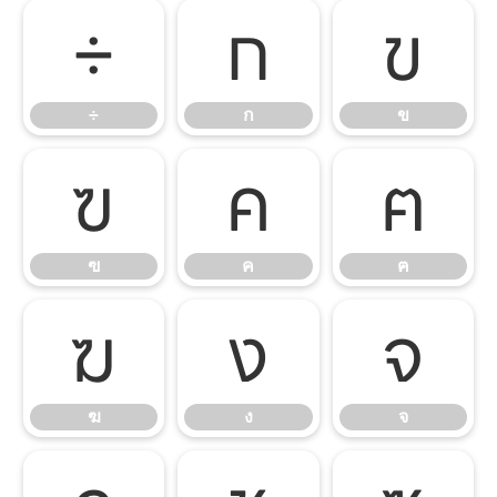
÷
ก
ข
÷
ก
ข
ฃ
ค
ฅ
ฃ
ค
ฅ
ฆ
ง
จ
ฆ
ง
จ