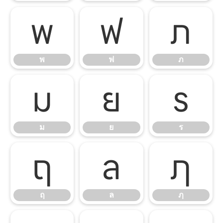
พ
ฟ
ภ
พ
ฟ
ภ
ม
ย
ร
ม
ย
ร
ฤ
ล
ฦ
ฤ
ล
ฦ