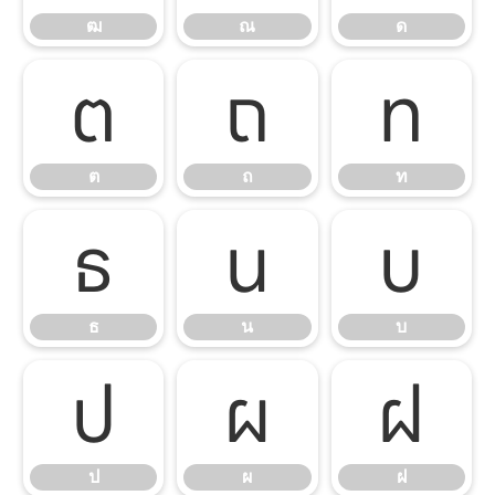
ฒ
ณ
ด
ต
ถ
ท
ต
ถ
ท
ธ
น
บ
ธ
น
บ
ป
ผ
ฝ
ป
ผ
ฝ