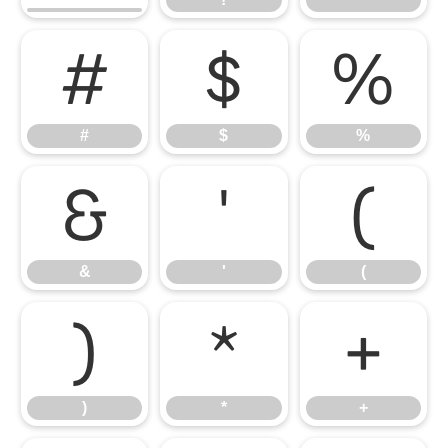
#
$
%
#
$
%
&
'
(
&
'
(
)
*
+
)
*
+