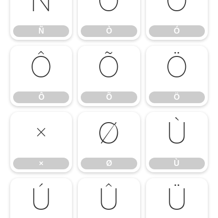
Ñ
Ò
Ó
Ñ
Ò
Ó
Ô
Õ
Ö
Ô
Õ
Ö
×
Ø
Ù
×
Ø
Ù
Ú
Û
Ü