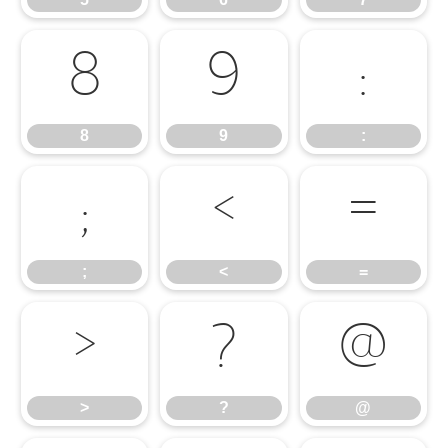
8
9
:
8
9
:
;
<
=
;
<
=
>
?
@
>
?
@