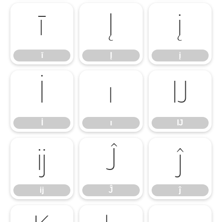
ī
Į
į
ī
Į
į
İ
ı
Ĳ
İ
ı
Ĳ
ĳ
Ĵ
ĵ
ĳ
Ĵ
ĵ