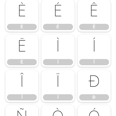
È
É
Ê
È
É
Ê
Ë
Ì
Í
Ë
Ì
Í
Î
Ï
Ð
Î
Ï
Ð