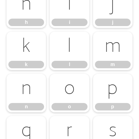
h
i
j
h
i
j
k
l
m
k
l
m
n
o
p
n
o
p
q
r
s