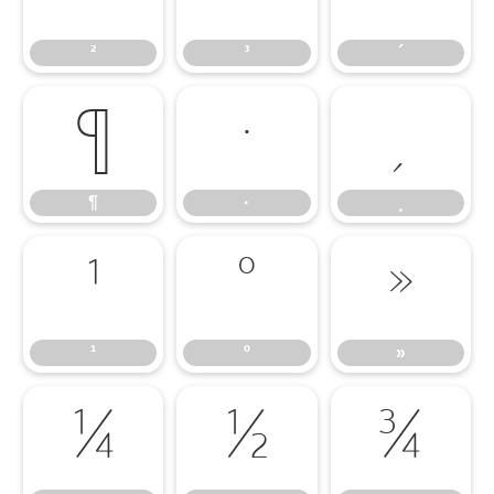
²
³
´
¶
·
¸
¶
·
¸
¹
º
»
¹
º
»
¼
½
¾