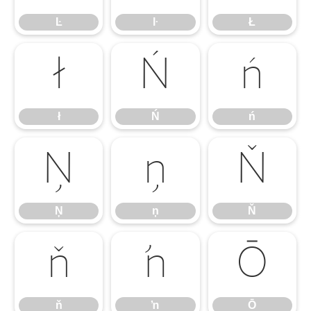
Ŀ
ŀ
Ł
ł
Ń
ń
ł
Ń
ń
Ņ
ņ
Ň
Ņ
ņ
Ň
ň
ŉ
Ō
ň
ŉ
Ō