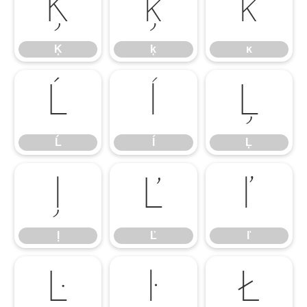
Ķ
ķ
ĸ
Ķ
ķ
ĸ
Ĺ
ĺ
Ļ
Ĺ
ĺ
Ļ
ļ
Ľ
ľ
ļ
Ľ
ľ
Ŀ
ŀ
Ł