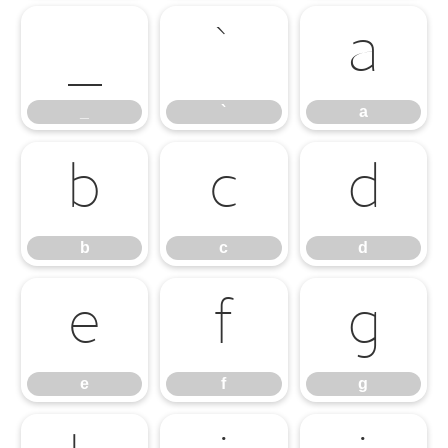
_
`
a
_
`
a
b
c
d
b
c
d
e
f
g
e
f
g