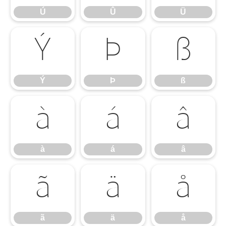
Ú
Û
Ü
Ý
Þ
ß
Ý
Þ
ß
à
á
â
à
á
â
ã
ä
å
ã
ä
å