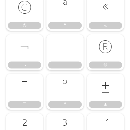
©
ª
«
©
ª
«
¬
®
¬
®
¯
°
±
¯
°
±
²
³
´