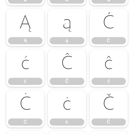
Ą
ą
Ć
Ą
ą
Ć
ć
Ĉ
ĉ
ć
Ĉ
ĉ
Ċ
ċ
Č
Ċ
ċ
Č