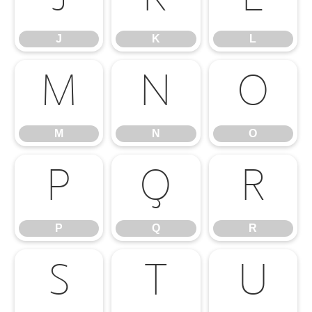
J
K
L
M
N
O
M
N
O
P
Q
R
P
Q
R
S
T
U