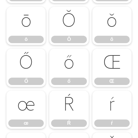
ō
Ŏ
ŏ
ō
Ŏ
ŏ
Ő
ő
Œ
Ő
ő
Œ
œ
Ŕ
ŕ
œ
Ŕ
ŕ