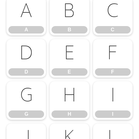
A
B
C
A
B
C
D
E
F
D
E
F
G
H
I
G
H
I
J
K
L