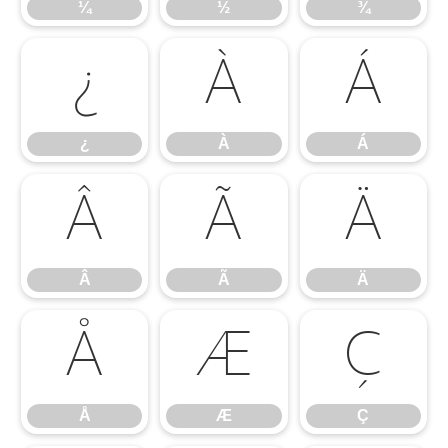
¼
½
¾
¿
À
Á
¿
À
Á
Â
Ã
Ä
Â
Ã
Ä
Å
Æ
Ç
Å
Æ
Ç