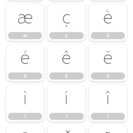
æ
ç
è
æ
ç
è
é
ê
ë
é
ê
ë
ì
í
î
ì
í
î