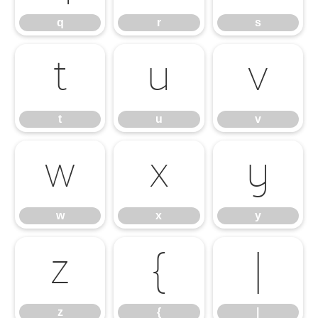
q
r
s
t
u
v
t
u
v
w
x
y
w
x
y
z
{
|
z
{
|