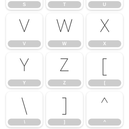
S
T
U
V
W
X
V
W
X
Y
Z
[
Y
Z
[
\
]
^
\
]
^