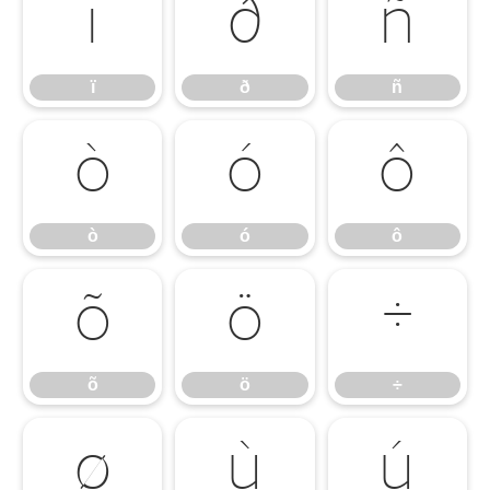
ï
ð
ñ
ï
ð
ñ
ò
ó
ô
ò
ó
ô
õ
ö
÷
õ
ö
÷
ø
ù
ú