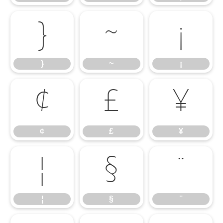
}
~
¡
}
~
¡
¢
£
¥
¢
£
¥
¦
§
¨
¦
§
¨