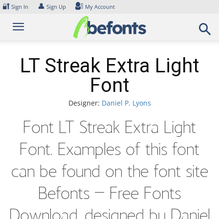
Skip
🔐
👤
Sign In
Sign Up
My Account
to
content
LT Streak Extra Light
Font
Designer:
Daniel P. Lyons
Font LT Streak Extra Light
Font. Examples of this font
can be found on the font site
Befonts – Free Fonts
Download, designed by Daniel