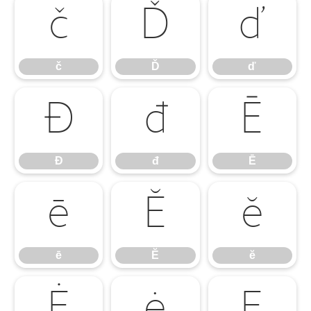
č
Ď
ď
č
Ď
ď
Đ
đ
Ē
Đ
đ
Ē
ē
Ĕ
ĕ
ē
Ĕ
ĕ
Ė
ė
Ę