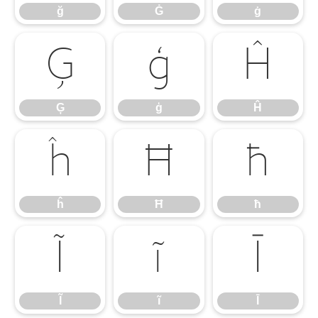
ğ
Ġ
ġ
Ģ
ģ
Ĥ
Ģ
ģ
Ĥ
ĥ
Ħ
ħ
ĥ
Ħ
ħ
Ĩ
ĩ
Ī
Ĩ
ĩ
Ī