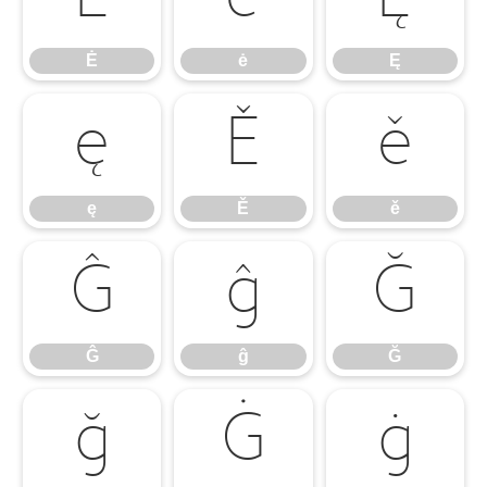
Ė
ė
Ę
ę
Ě
ě
ę
Ě
ě
Ĝ
ĝ
Ğ
Ĝ
ĝ
Ğ
ğ
Ġ
ġ