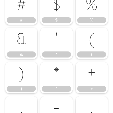
#
$
%
#
$
%
&
'
(
&
'
(
)
*
+
)
*
+
,
-
.