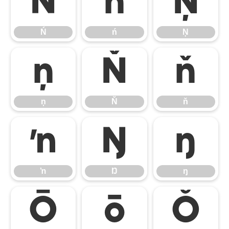
Ń
ń
Ņ
Ń
ń
Ņ
ņ
Ň
ň
ņ
Ň
ň
ŉ
Ŋ
ŋ
ŉ
Ŋ
ŋ
Ō
ō
Ŏ