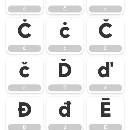
ć
Ĉ
ĉ
Ċ
ċ
Č
Ċ
ċ
Č
č
Ď
ď
č
Ď
ď
Đ
đ
Ē
Đ
đ
Ē