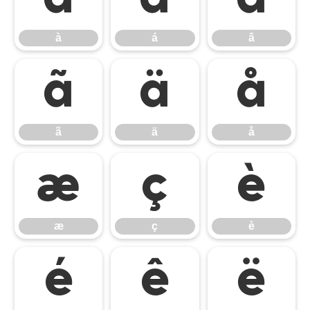
à
á
â
ã
ä
å
ã
ä
å
æ
ç
è
æ
ç
è
é
ê
ë