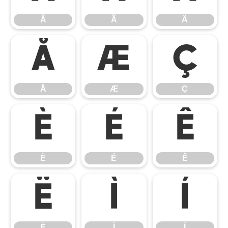
Â
Ã
Ä
Å
Æ
Ç
Å
Æ
Ç
È
É
Ê
È
É
Ê
Ë
Ì
Í
Ë
Ì
Í