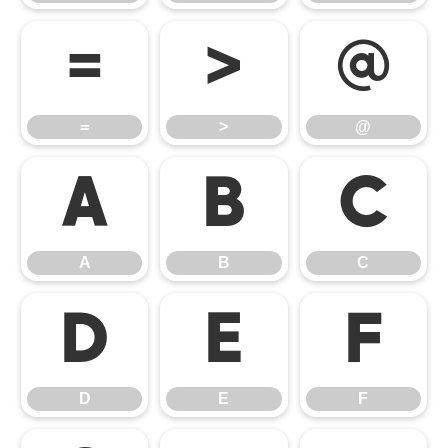
=
>
@
=
>
@
A
B
C
A
B
C
D
E
F
D
E
F