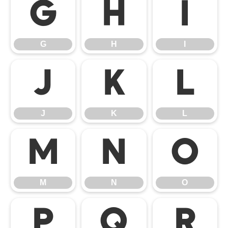
G
H
I
G
H
I
J
K
L
J
K
L
M
N
O
M
N
O
P
Q
R