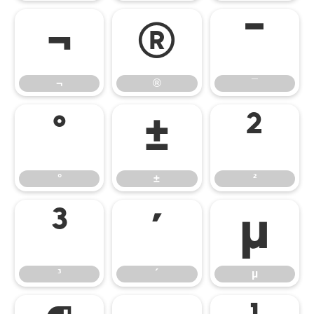
¬
®
¯
¬
®
¯
°
±
²
°
±
²
³
´
µ
³
´
µ