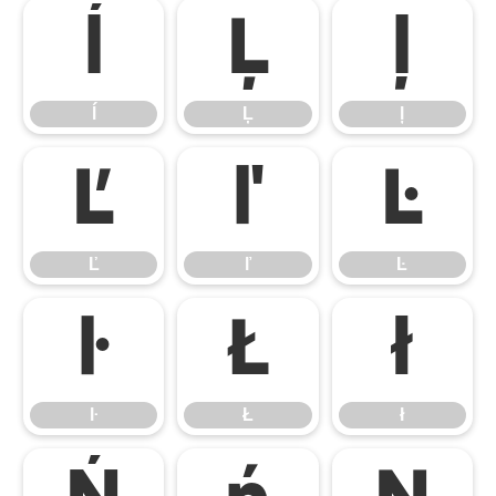
ĺ
Ļ
ļ
ĺ
Ļ
ļ
Ľ
ľ
Ŀ
Ľ
ľ
Ŀ
ŀ
Ł
ł
ŀ
Ł
ł