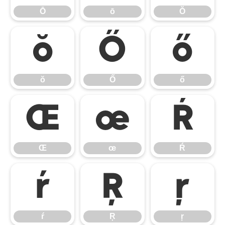
Ō
ō
Ŏ
ŏ
Ő
ő
ŏ
Ő
ő
Œ
œ
Ŕ
Œ
œ
Ŕ
ŕ
Ŗ
ŗ
ŕ
Ŗ
ŗ