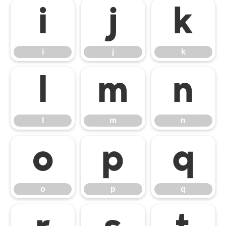
i
j
k
i
j
k
l
m
n
l
m
n
o
p
q
o
p
q