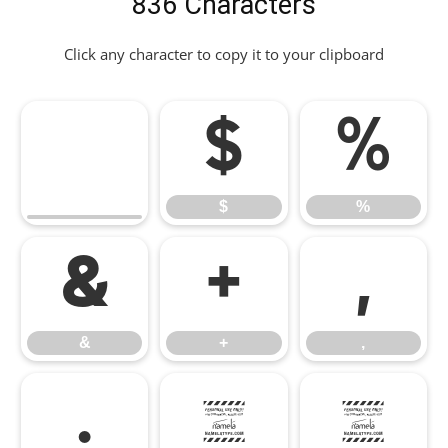
836 Characters
Click any character to copy it to your clipboard
$
%
$
%
&
+
,
&
+
,
.
0
1