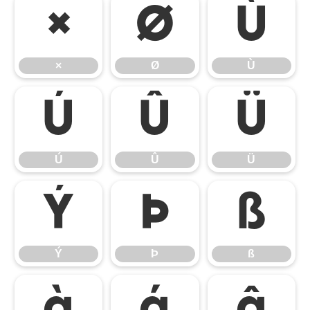
×
Ø
Ù
×
Ø
Ù
Ú
Û
Ü
Ú
Û
Ü
Ý
Þ
ß
Ý
Þ
ß
à
á
â