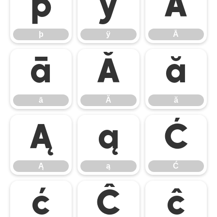
þ
ÿ
Ā
þ
ÿ
Ā
ā
Ă
ă
ā
Ă
ă
Ą
ą
Ć
Ą
ą
Ć
ć
Ĉ
ĉ