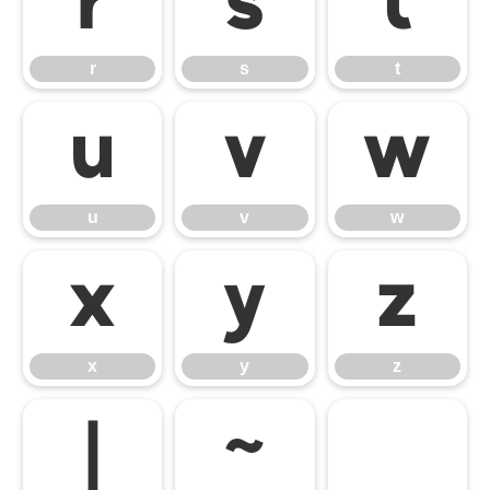
r
s
t
r
s
t
u
v
w
u
v
w
x
y
z
x
y
z
|
~