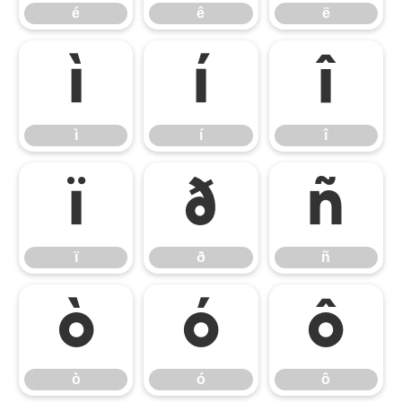
é
ê
ë
ì
í
î
ì
í
î
ï
ð
ñ
ï
ð
ñ
ò
ó
ô
ò
ó
ô