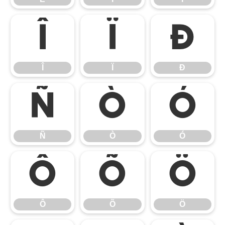
Î
Ï
Ð
Î
Ï
Ð
Ñ
Ò
Ó
Ñ
Ò
Ó
Ô
Õ
Ö
Ô
Õ
Ö