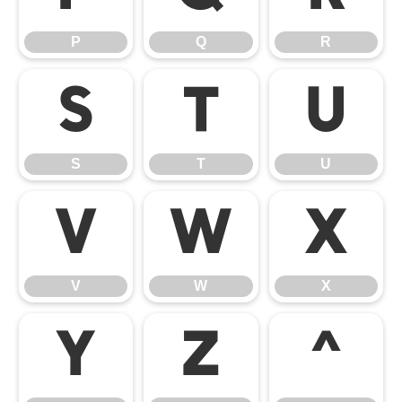
P
Q
R
S
T
U
S
T
U
V
W
X
V
W
X
Y
Z
^