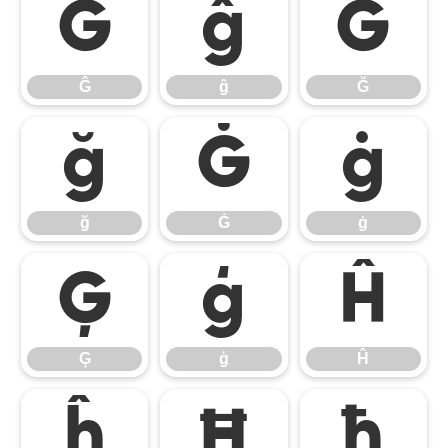
Ĝ
ĝ
Ğ
Ĝ
ĝ
Ğ
ğ
Ġ
ġ
ğ
Ġ
ġ
Ģ
ģ
Ĥ
Ģ
ģ
Ĥ
ĥ
Ħ
ħ