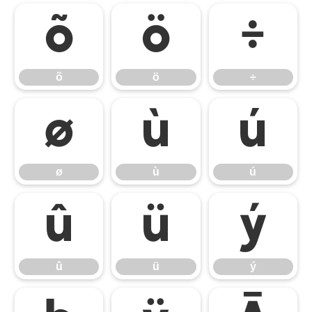
õ
ö
÷
õ
ö
÷
ø
ù
ú
ø
ù
ú
û
ü
ý
û
ü
ý