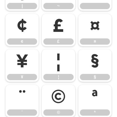
|
~
¢
£
¤
¢
£
¤
¥
¦
§
¥
¦
§
¨
©
ª
¨
©
ª