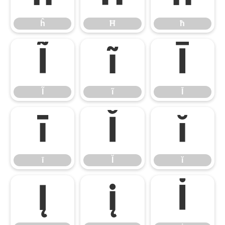
ĥ
Ħ
ħ
Ĩ
ĩ
Ī
Ĩ
ĩ
Ī
ī
Ĭ
ĭ
ī
Ĭ
ĭ
Į
į
İ