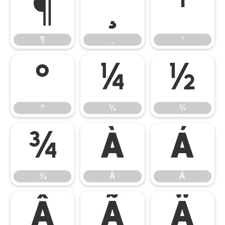
¶
¸
¹
¶
¸
¹
º
¼
½
º
¼
½
¾
À
Á
¾
À
Á
Â
Ã
Ä