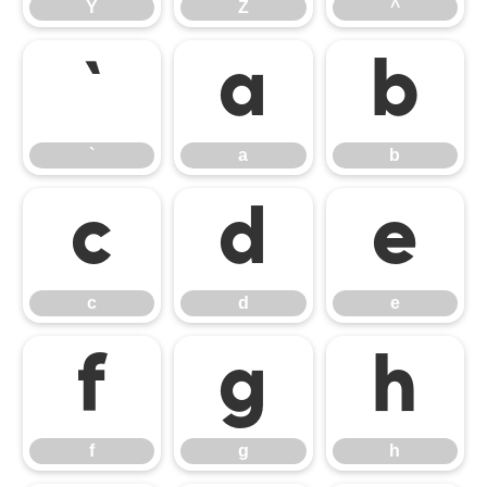
Y
Z
^
`
a
b
`
a
b
c
d
e
c
d
e
f
g
h
f
g
h