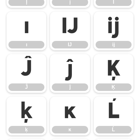
Į
į
İ
ı
Ĳ
ĳ
ı
Ĳ
ĳ
Ĵ
ĵ
Ķ
Ĵ
ĵ
Ķ
ķ
ĸ
Ĺ
ķ
ĸ
Ĺ