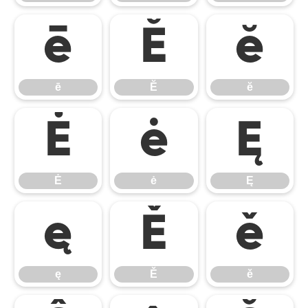
ē
Ĕ
ĕ
ē
Ĕ
ĕ
Ė
ė
Ę
Ė
ė
Ę
ę
Ě
ě
ę
Ě
ě