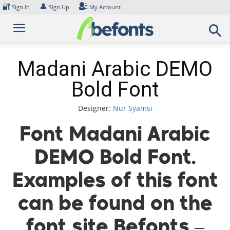
Skip
🔐
👤
Sign In
Sign Up
My Account
to
content
Madani Arabic DEMO
Bold Font
Designer:
Nur Syamsi
Font Madani Arabic
DEMO Bold Font.
Examples of this font
can be found on the
font site Befonts –