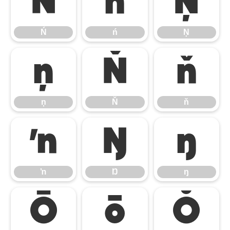
Ń
ń
Ņ
Ń
ń
Ņ
ņ
Ň
ň
ņ
Ň
ň
ŉ
Ŋ
ŋ
ŉ
Ŋ
ŋ
Ō
ō
Ŏ