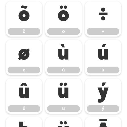
õ
ö
÷
õ
ö
÷
ø
ù
ú
ø
ù
ú
û
ü
ý
û
ü
ý