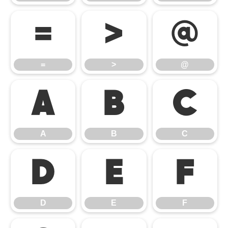
=
>
@
=
>
@
A
B
C
A
B
C
D
E
F
D
E
F