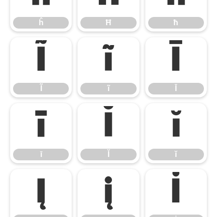
ĥ
Ħ
ħ
Ĩ
ĩ
Ī
Ĩ
ĩ
Ī
ī
Ĭ
ĭ
ī
Ĭ
ĭ
Į
į
İ