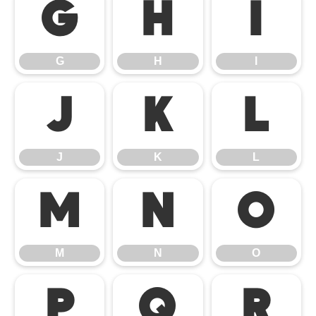
G
H
I
G
H
I
J
K
L
J
K
L
M
N
O
M
N
O
P
Q
R