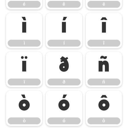
é
ê
ë
ì
í
î
ì
í
î
ï
ð
ñ
ï
ð
ñ
ò
ó
ô
ò
ó
ô