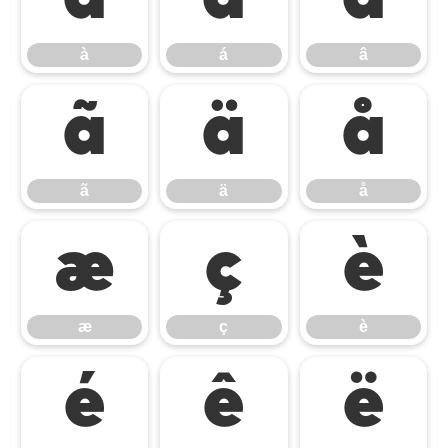
à
á
â
ã
ä
å
ã
ä
å
æ
ç
è
æ
ç
è
é
ê
ë