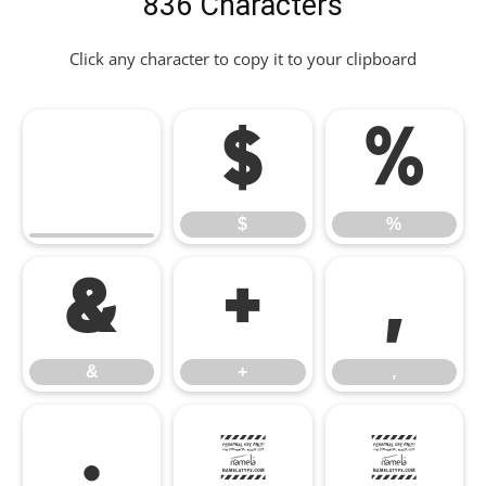
836 Characters
Click any character to copy it to your clipboard
$
%
$
%
&
+
,
&
+
,
.
0
1