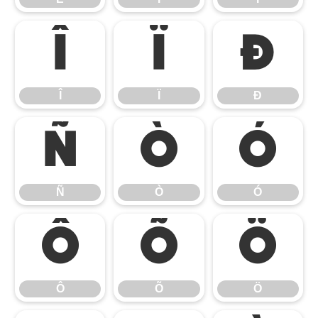
Î
Ï
Ð
Î
Ï
Ð
Ñ
Ò
Ó
Ñ
Ò
Ó
Ô
Õ
Ö
Ô
Õ
Ö