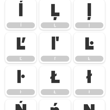
ĺ
Ļ
ļ
ĺ
Ļ
ļ
Ľ
ľ
Ŀ
Ľ
ľ
Ŀ
ŀ
Ł
ł
ŀ
Ł
ł