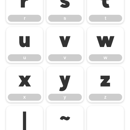
r
s
t
r
s
t
u
v
w
u
v
w
x
y
z
x
y
z
|
~