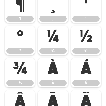
¶
¸
¹
¶
¸
¹
º
¼
½
º
¼
½
¾
À
Á
¾
À
Á
Â
Ã
Ä