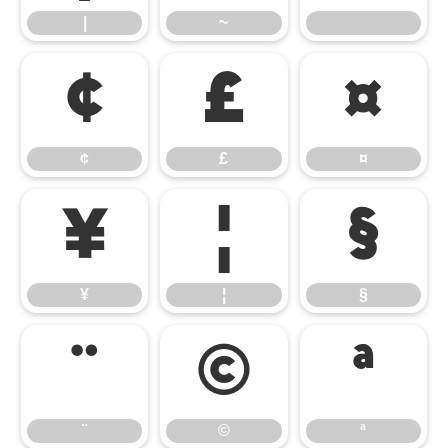
|
~
¢
£
¤
¢
£
¤
¥
¦
§
¥
¦
§
¨
©
ª
¨
©
ª