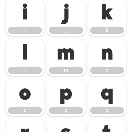
i
j
k
i
j
k
l
m
n
l
m
n
o
p
q
o
p
q