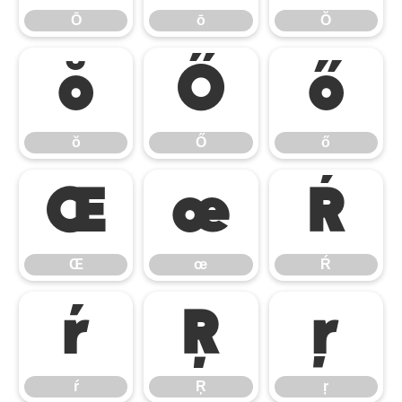
Ō
ō
Ŏ
ŏ
Ő
ő
ŏ
Ő
ő
Œ
œ
Ŕ
Œ
œ
Ŕ
ŕ
Ŗ
ŗ
ŕ
Ŗ
ŗ