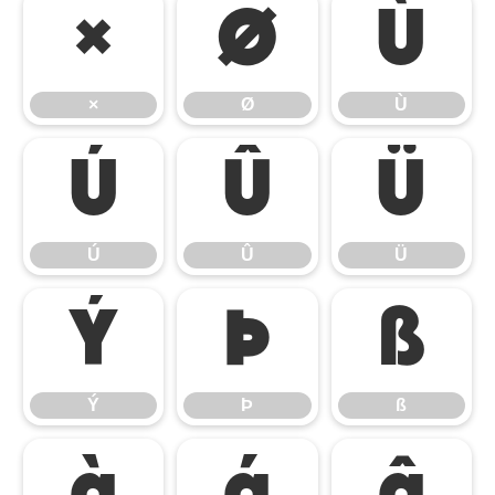
×
Ø
Ù
×
Ø
Ù
Ú
Û
Ü
Ú
Û
Ü
Ý
Þ
ß
Ý
Þ
ß
à
á
â