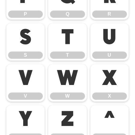
P
Q
R
S
T
U
S
T
U
V
W
X
V
W
X
Y
Z
^