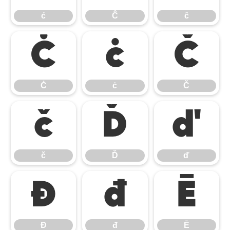
ć
Ĉ
ĉ
Ċ
ċ
Č
Ċ
ċ
Č
č
Ď
ď
č
Ď
ď
Đ
đ
Ē
Đ
đ
Ē