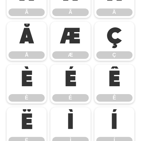
Â
Ã
Ä
Å
Æ
Ç
Å
Æ
Ç
È
É
Ê
È
É
Ê
Ë
Ì
Í
Ë
Ì
Í