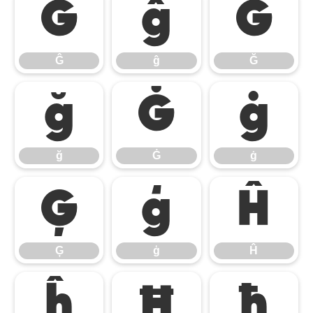
Ĝ
ĝ
Ğ
Ĝ
ĝ
Ğ
ğ
Ġ
ġ
ğ
Ġ
ġ
Ģ
ģ
Ĥ
Ģ
ģ
Ĥ
ĥ
Ħ
ħ