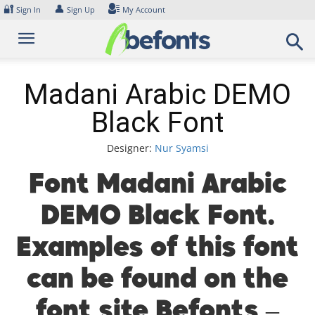
Skip
🔐
👤
Sign In
Sign Up
My Account
to
content
Madani Arabic DEMO
Black Font
Designer:
Nur Syamsi
Font Madani Arabic
DEMO Black Font.
Examples of this font
can be found on the
font site Befonts –