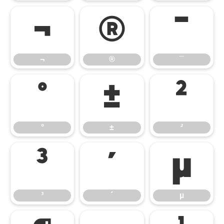
¬
®
¯
¬
®
¯
°
±
²
°
±
²
³
´
µ
³
´
µ