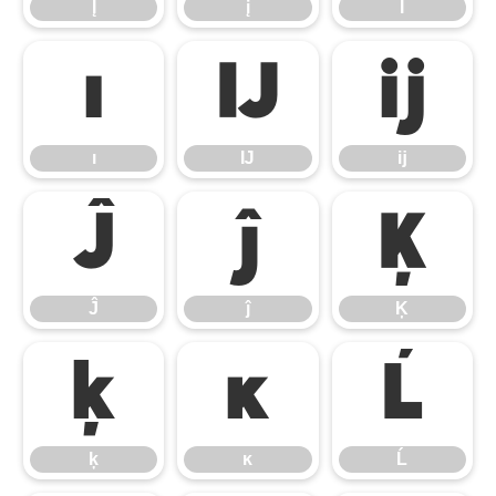
Į
į
İ
ı
Ĳ
ĳ
ı
Ĳ
ĳ
Ĵ
ĵ
Ķ
Ĵ
ĵ
Ķ
ķ
ĸ
Ĺ
ķ
ĸ
Ĺ