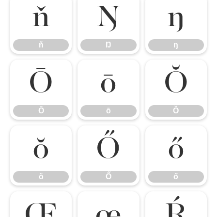
ň
Ŋ
ŋ
ň
Ŋ
ŋ
Ō
ō
Ŏ
Ō
ō
Ŏ
ŏ
Ő
ő
ŏ
Ő
ő
Œ
œ
Ŕ