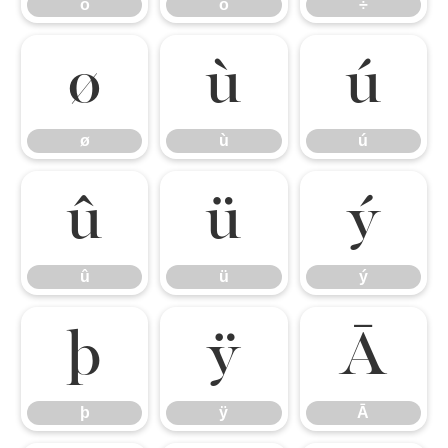
õ
ö
÷
ø
ù
ú
ø
ù
ú
û
ü
ý
û
ü
ý
þ
ÿ
Ā
þ
ÿ
Ā