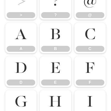
>
?
@
>
?
@
A
B
C
A
B
C
D
E
F
D
E
F
G
H
I