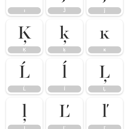
ı
Ĵ
ĵ
Ķ
ķ
ĸ
Ķ
ķ
ĸ
Ĺ
ĺ
Ļ
Ĺ
ĺ
Ļ
ļ
Ľ
ľ
ļ
Ľ
ľ