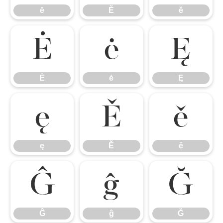
ē
Ĕ
ĕ
Ė
ė
Ę
Ė
ė
Ę
ę
Ě
ě
ę
Ě
ě
Ĝ
ĝ
Ğ
Ĝ
ĝ
Ğ