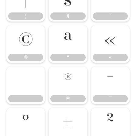
¦
§
¨
©
ª
«
©
ª
«
®
¯
®
¯
°
±
²