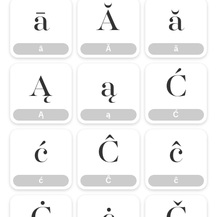
ā
Ă
ă
ā
Ă
ă
Ą
ą
Ć
Ą
ą
Ć
ć
Ĉ
ĉ
ć
Ĉ
ĉ