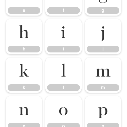
e
f
g
h
i
j
h
i
j
k
l
m
k
l
m
n
o
p
n
o
p