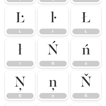
Ŀ
ŀ
Ł
Ŀ
ŀ
Ł
ł
Ń
ń
ł
Ń
ń
Ņ
ņ
Ň
Ņ
ņ
Ň