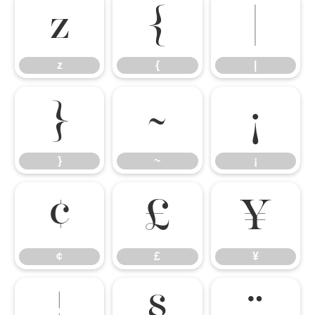
z
{
|
z
{
|
}
~
¡
}
~
¡
¢
£
¥
¢
£
¥
¦
§
¨