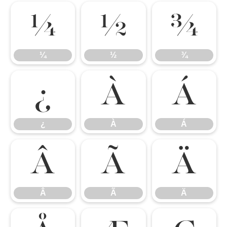
¼
½
¾
¼
½
¾
¿
À
Á
¿
À
Á
Â
Ã
Ä
Â
Ã
Ä