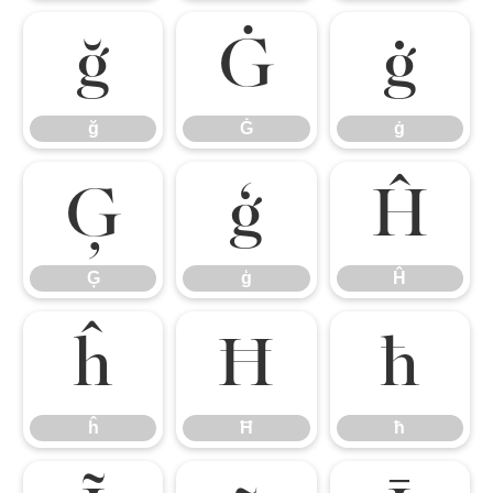
ğ
Ġ
ġ
ğ
Ġ
ġ
Ģ
ģ
Ĥ
Ģ
ģ
Ĥ
ĥ
Ħ
ħ
ĥ
Ħ
ħ