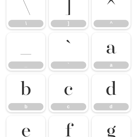
\
]
^
\
]
^
_
`
a
_
`
a
b
c
d
b
c
d
e
f
g