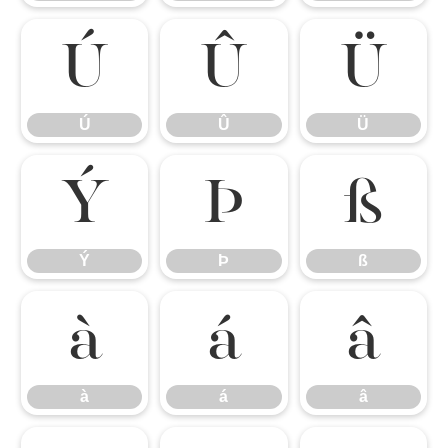
Ú
Û
Ü
Ú
Û
Ü
Ý
Þ
ß
Ý
Þ
ß
à
á
â
à
á
â