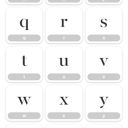
q
r
s
q
r
s
t
u
v
t
u
v
w
x
y
w
x
y