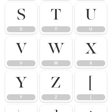
S
T
U
S
T
U
V
W
X
V
W
X
Y
Z
[
Y
Z
[