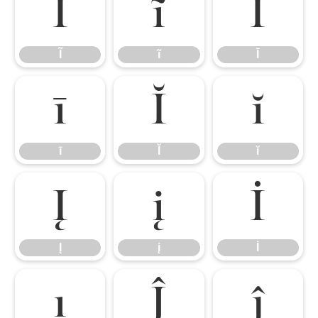
Ĩ
ĩ
Ī
Ĩ
ĩ
Ī
ī
Ĭ
ĭ
ī
Ĭ
ĭ
Į
į
İ
Į
į
İ
ı
Ĵ
ĵ