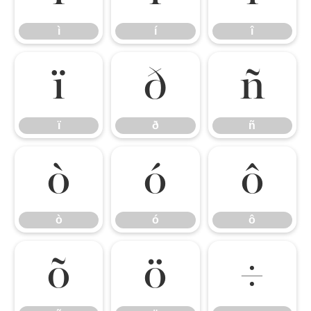
ì
í
î
ï
ð
ñ
ï
ð
ñ
ò
ó
ô
ò
ó
ô
õ
ö
÷