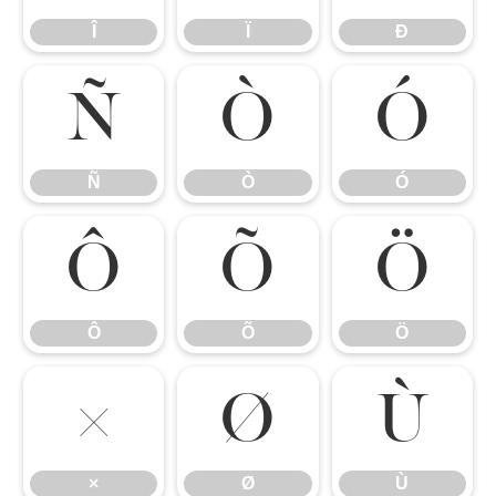
Î
Ï
Ð
Ñ
Ò
Ó
Ñ
Ò
Ó
Ô
Õ
Ö
Ô
Õ
Ö
×
Ø
Ù
×
Ø
Ù