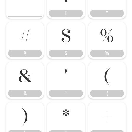
!
"
#
$
%
#
$
%
&
'
(
&
'
(
)
*
+