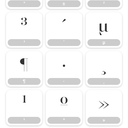
°
±
²
³
´
µ
³
´
µ
¶
·
¸
¶
·
¸
¹
º
»
¹
º
»