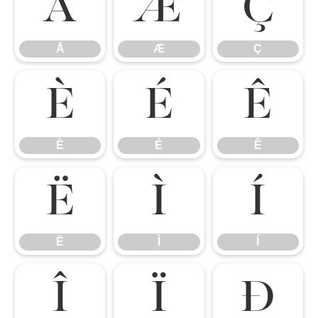
Å
Æ
Ç
Å
Æ
Ç
È
É
Ê
È
É
Ê
Ë
Ì
Í
Ë
Ì
Í
Î
Ï
Ð