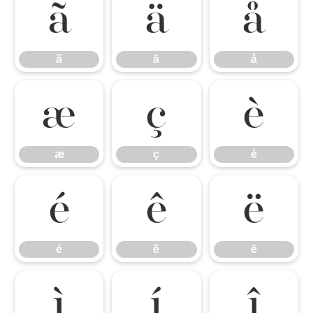
ã
ä
å
ã
ä
å
æ
ç
è
æ
ç
è
é
ê
ë
é
ê
ë
ì
í
î