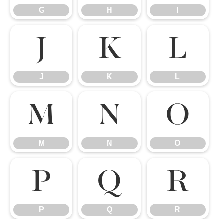
G
H
I
J
K
L
J
K
L
M
N
O
M
N
O
P
Q
R
P
Q
R