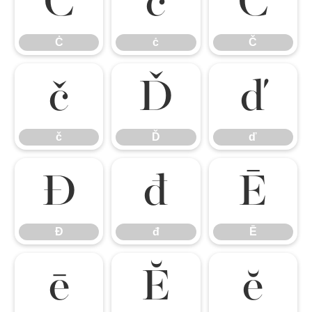
Ċ
ċ
Č
Ċ
ċ
Č
č
Ď
ď
č
Ď
ď
Đ
đ
Ē
Đ
đ
Ē
ē
Ĕ
ĕ