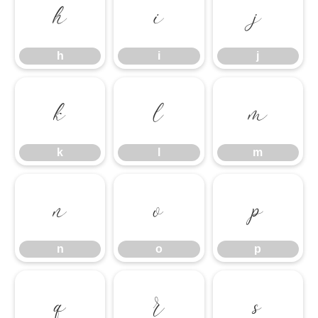
h
i
j
h
i
j
k
l
m
k
l
m
n
o
p
n
o
p
q
r
s