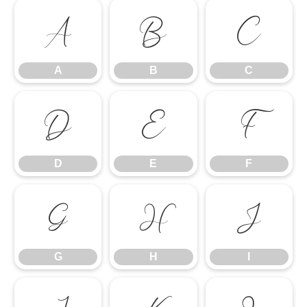
A
B
C
A
B
C
D
E
F
D
E
F
G
H
I
G
H
I