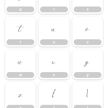
q
r
s
t
u
v
t
u
v
w
x
y
w
x
y
z
{
|
z
{
|