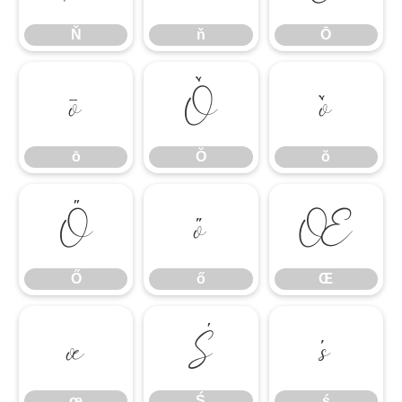
Ň
ň
Ō
ō
Ŏ
ŏ
ō
Ŏ
ŏ
Ő
ő
Œ
Ő
ő
Œ
œ
Ś
ś
œ
Ś
ś