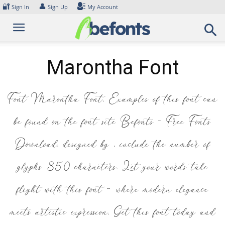
Skip
🔐
👤
Sign In
Sign Up
My Account
to
content
Marontha Font
Font Marontha Font. Examples of this font can
be found on the font site Befonts – Free Fonts
Download, designed by , include the number of
glyphs 350 characters. Let your words take
flight with this font — where modern elegance
meets artistic expression. Get this font today and