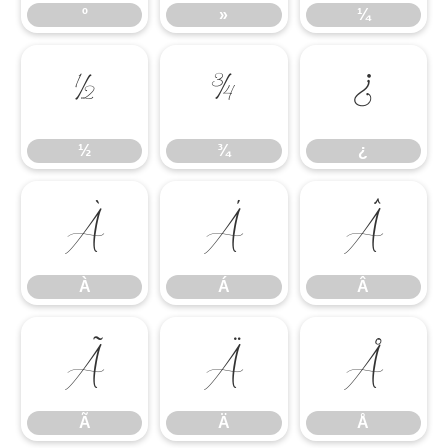
º
»
¼
½
¾
¿
½
¾
¿
À
Á
Â
À
Á
Â
Ã
Ä
Å
Ã
Ä
Å