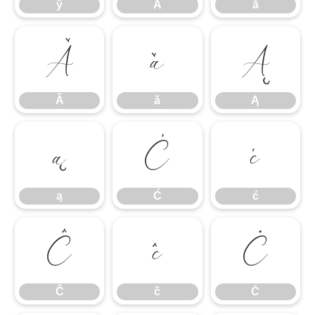
ÿ
Ā
ā
Ă
ă
Ą
Ă
ă
Ą
ą
Ć
ć
ą
Ć
ć
Ĉ
ĉ
Ċ
Ĉ
ĉ
Ċ