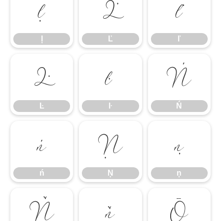
ļ
Ľ
ľ
ļ
Ľ
ľ
Ŀ
ŀ
Ń
Ŀ
ŀ
Ń
ń
Ņ
ņ
ń
Ņ
ņ
Ň
ň
Ō