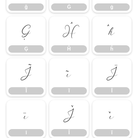
ğ
Ġ
ġ
Ģ
Ĥ
ĥ
Ģ
Ĥ
ĥ
Ĩ
ĩ
Ī
Ĩ
ĩ
Ī
ī
Ĭ
ĭ
ī
Ĭ
ĭ