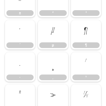
±
²
³
´
µ
¶
´
µ
¶
·
¸
¹
·
¸
¹
º
»
¼