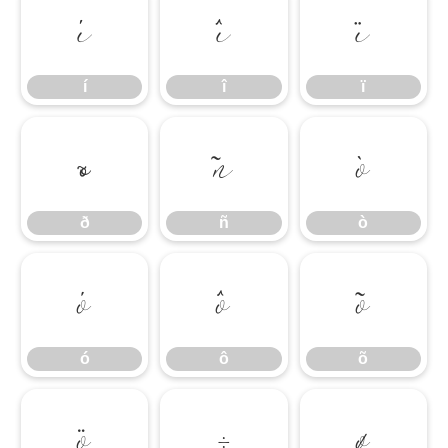
í
î
ï
í
î
ï
ð
ñ
ò
ð
ñ
ò
ó
ô
õ
ó
ô
õ
ö
÷
ø