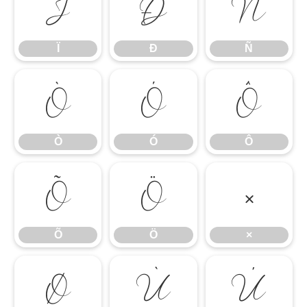
Ï
Ð
Ñ
Ï
Ð
Ñ
Ò
Ó
Ô
Ò
Ó
Ô
Õ
Ö
×
Õ
Ö
×
Ø
Ù
Ú