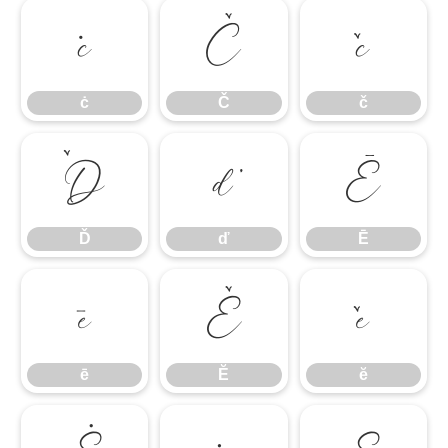
ċ
Č
č
ċ
Č
č
Ď
ď
Ē
Ď
ď
Ē
ē
Ĕ
ĕ
ē
Ĕ
ĕ