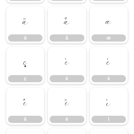
ä
å
æ
ä
å
æ
ç
è
é
ç
è
é
ê
ë
ì
ê
ë
ì