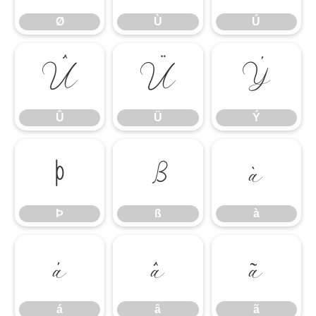
Ø
Ù
Ú
Û
Ü
Ý
Û
Ü
Ý
Þ
ß
à
Þ
ß
à
á
â
ã
á
â
ã