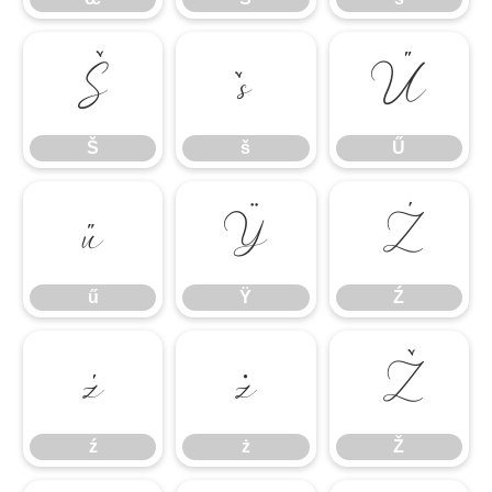
Š
š
Ű
Š
š
Ű
ű
Ÿ
Ź
ű
Ÿ
Ź
ź
ż
Ž
ź
ż
Ž