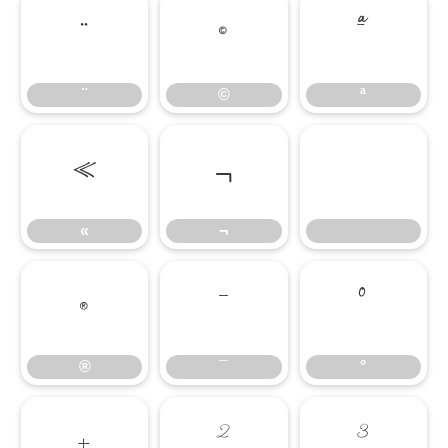
¨
©
ª
¨
©
ª
«
¬
«
¬
®
¯
°
®
¯
°
±
²
³