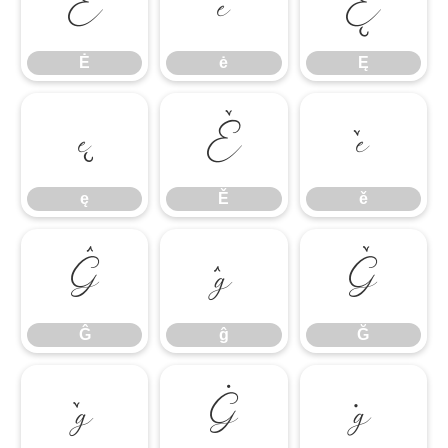
Ė
ė
Ę
Ė
ė
Ę
ę
Ě
ě
ę
Ě
ě
Ĝ
ĝ
Ğ
Ĝ
ĝ
Ğ
ğ
Ġ
ġ