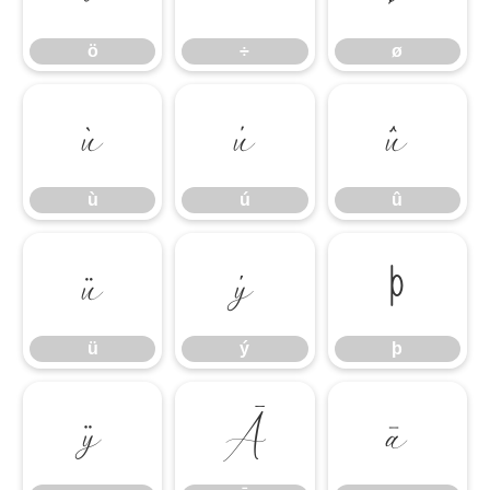
ö
÷
ø
ù
ú
û
ù
ú
û
ü
ý
þ
ü
ý
þ
ÿ
Ā
ā