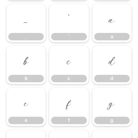
_
`
a
_
`
a
b
c
d
b
c
d
e
f
g
e
f
g