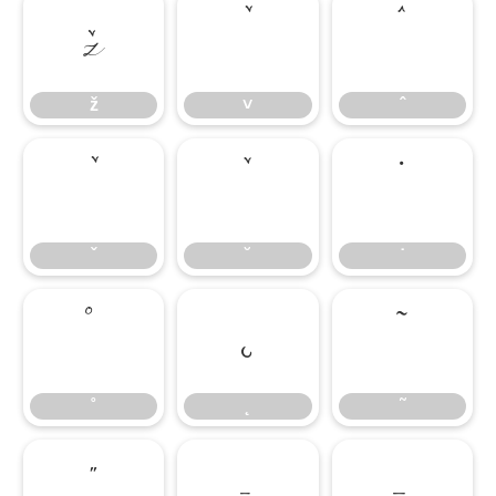
ž
˅
ˆ
ž
˅
ˆ
ˇ
˘
˙
ˇ
˘
˙
˚
˛
˜
˚
˛
˜
˝
–
—