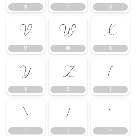
S
T
U
V
W
X
V
W
X
Y
Z
[
Y
Z
[
\
]
^
\
]
^