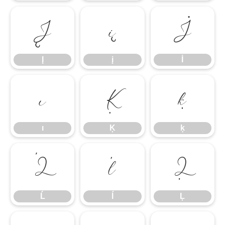
Į
į
İ
Į
į
İ
ı
Ķ
ķ
ı
Ķ
ķ
Ĺ
ĺ
Ļ
Ĺ
ĺ
Ļ