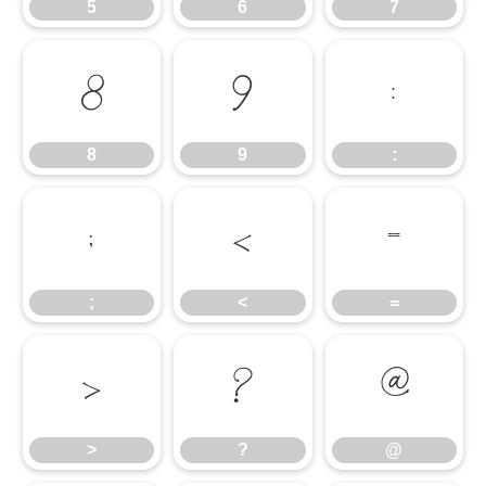
5
6
7
8
9
:
8
9
:
;
<
=
;
<
=
>
?
@
>
?
@