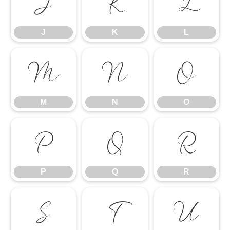
J
K
L
J
K
L
M
N
O
M
N
O
P
Q
R
P
Q
R
S
T
U