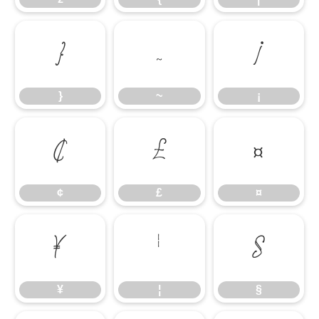
}
~
¡
}
~
¡
¢
£
¤
¢
£
¤
¥
¦
§
¥
¦
§