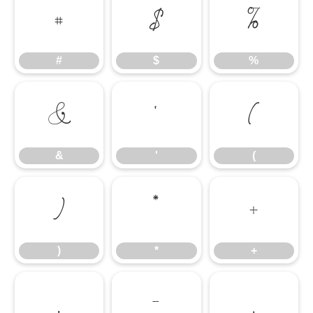
#
$
%
#
$
%
&
'
(
&
'
(
)
*
+
)
*
+
,
-
.