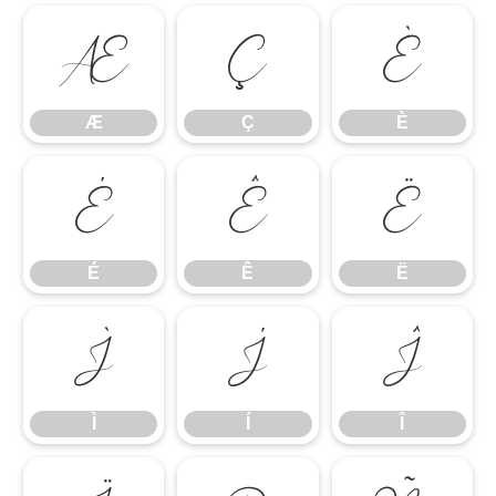
Æ
Ç
È
Æ
Ç
È
É
Ê
Ë
É
Ê
Ë
Ì
Í
Î
Ì
Í
Î