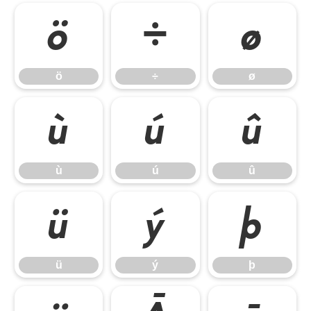
ö
÷
ø
ö
÷
ø
ù
ú
û
ù
ú
û
ü
ý
þ
ü
ý
þ