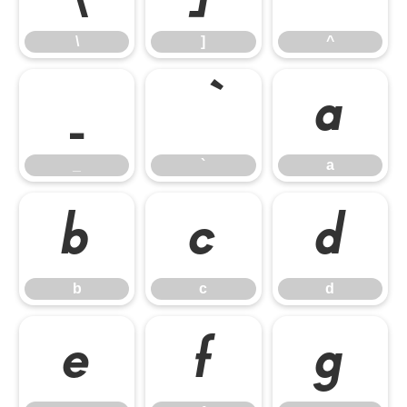
\
]
^
_
a
_
`
a
b
c
d
b
c
d
e
f
g