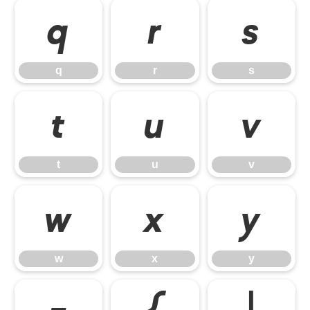
q
r
s
q
r
s
t
u
v
t
u
v
w
x
y
w
x
y