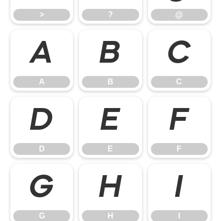
>
?
@
A
B
C
A
B
C
D
E
F
D
E
F
G
H
I
G
H
I