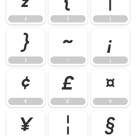
z
{
|
z
{
|
}
~
¡
}
~
¡
¢
£
¤
¢
£
¤
¥
¦
§