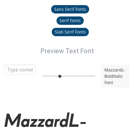
Sans Serif Fonts
Serif Fonts
Slab Serif Fonts
Preview Text Font
MazzardL-
BoldItalic
Font
MazzardL-