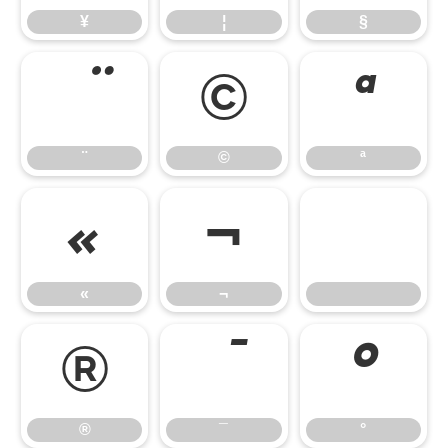
¥
¦
§
©
ª
¨
©
ª
«
¬
«
¬
®
°
®
¯
°