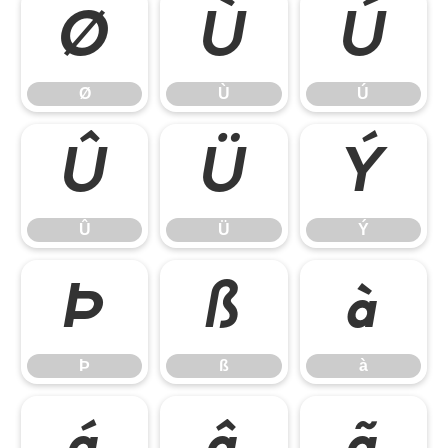
Ø
Ù
Ú
Ø
Ù
Ú
Û
Ü
Ý
Û
Ü
Ý
Þ
ß
à
Þ
ß
à
á
â
ã