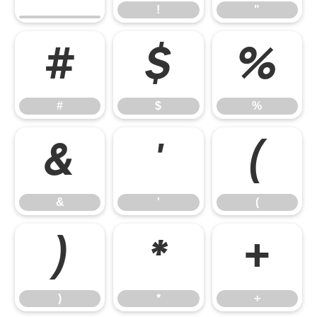
!
"
#
$
%
#
$
%
&
'
(
&
'
(
)
*
+
)
*
+