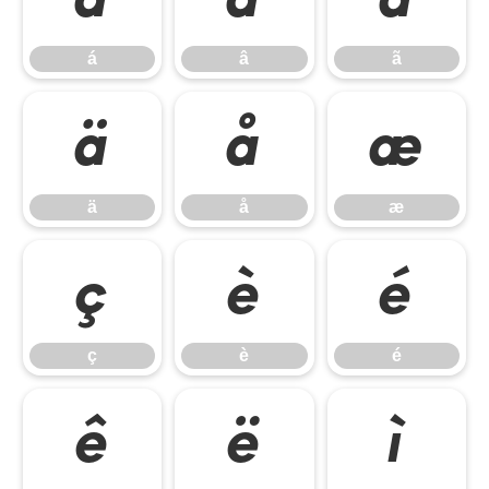
á
â
ã
ä
å
æ
ä
å
æ
ç
è
é
ç
è
é
ê
ë
ì