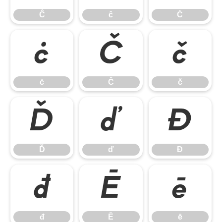
Ĉ
ĉ
Ċ
ċ
Č
č
ċ
Č
č
Ď
ď
Đ
Ď
ď
Đ
đ
Ē
ē
đ
Ē
ē