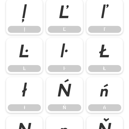
ļ
Ľ
ľ
ļ
Ľ
ľ
Ŀ
ŀ
Ł
Ŀ
ŀ
Ł
ł
Ń
ń
ł
Ń
ń