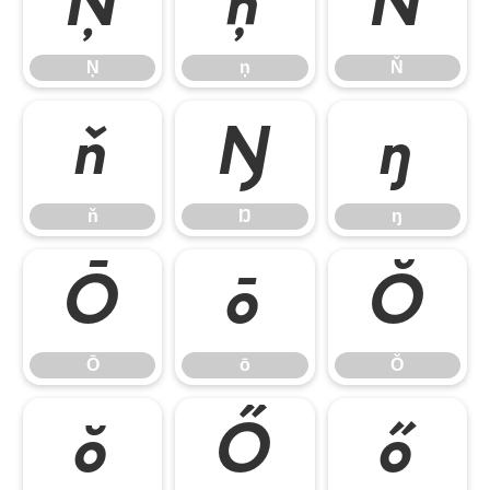
Ņ
ņ
Ň
Ņ
ņ
Ň
ň
Ŋ
ŋ
ň
Ŋ
ŋ
Ō
ō
Ŏ
Ō
ō
Ŏ
ŏ
Ő
ő