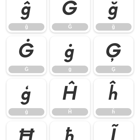
ĝ
Ğ
ğ
ĝ
Ğ
ğ
Ġ
ġ
Ģ
Ġ
ġ
Ģ
ģ
Ĥ
ĥ
ģ
Ĥ
ĥ
Ħ
ħ
Ĩ