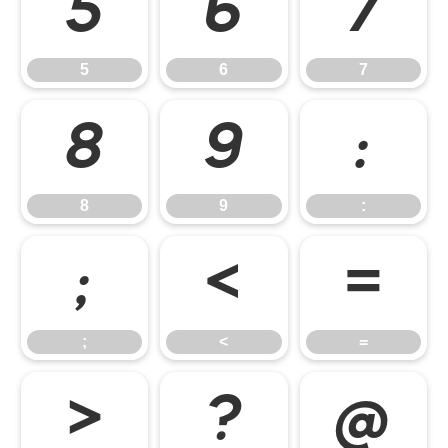
5
6
7
5
6
7
8
9
:
8
9
:
;
<
=
;
<
=
>
?
@