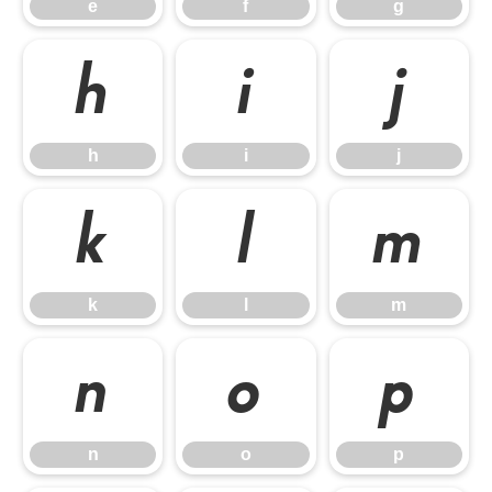
e
f
g
h
i
j
h
i
j
k
l
m
k
l
m
n
o
p
n
o
p