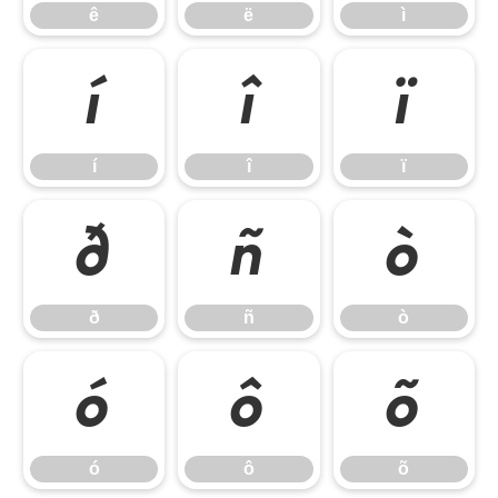
ê
ë
ì
í
î
ï
í
î
ï
ð
ñ
ò
ð
ñ
ò
ó
ô
õ
ó
ô
õ