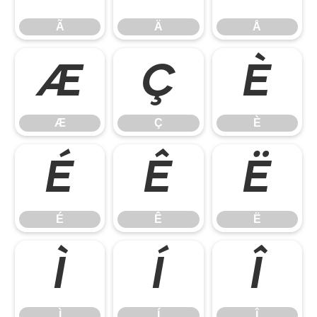
Ã
Ä
Å
Æ
Ç
È
Æ
Ç
È
É
Ê
Ë
É
Ê
Ë
Ì
Í
Î
Ì
Í
Î