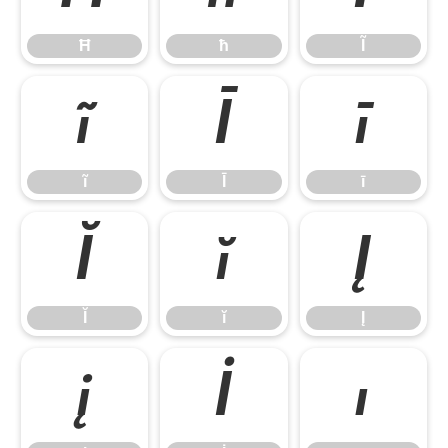
Ħ
ħ
Ĩ
ĩ
Ī
ī
ĩ
Ī
ī
Ĭ
ĭ
Į
Ĭ
ĭ
Į
į
İ
ı