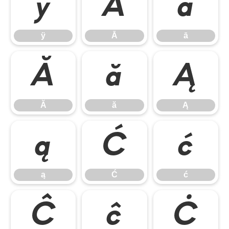
ÿ
Ā
ā
ÿ
Ā
ā
Ă
ă
Ą
Ă
ă
Ą
ą
Ć
ć
ą
Ć
ć
Ĉ
ĉ
Ċ