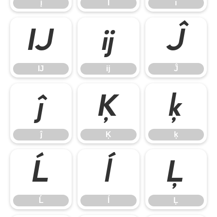
į
İ
ı
Ĳ
ĳ
Ĵ
Ĳ
ĳ
Ĵ
ĵ
Ķ
ķ
ĵ
Ķ
ķ
Ĺ
ĺ
Ļ
Ĺ
ĺ
Ļ