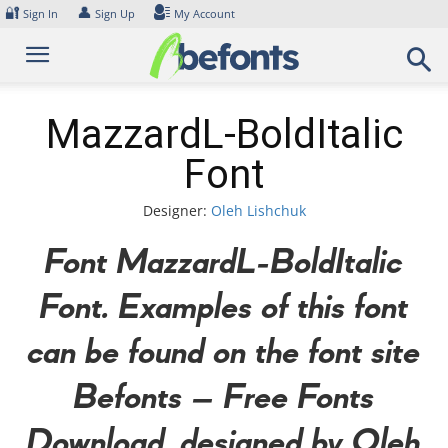
Skip
🔐
👤
Sign In
Sign Up
My Account
to
content
MazzardL-BoldItalic
Font
Designer:
Oleh Lishchuk
Font MazzardL-BoldItalic
Font. Examples of this font
can be found on the font site
Befonts – Free Fonts
Download, designed by Oleh