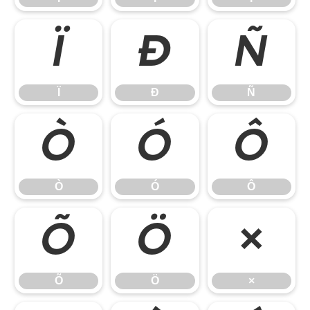
Ï
Ð
Ñ
Ï
Ð
Ñ
Ò
Ó
Ô
Ò
Ó
Ô
Õ
Ö
×
Õ
Ö
×