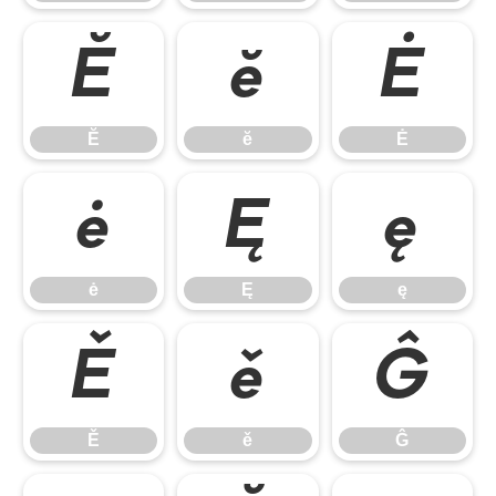
Ĕ
ĕ
Ė
Ĕ
ĕ
Ė
ė
Ę
ę
ė
Ę
ę
Ě
ě
Ĝ
Ě
ě
Ĝ