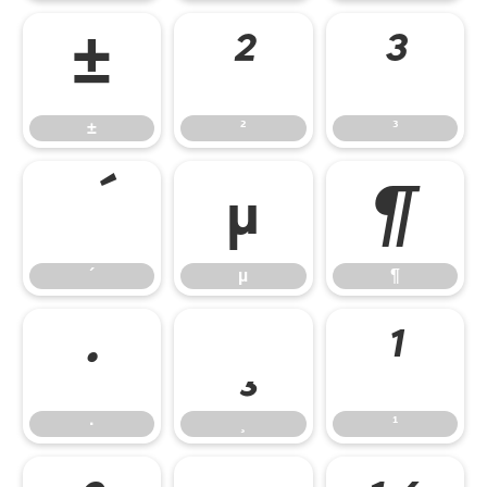
±
²
³
±
²
³
µ
¶
´
µ
¶
·
¹
·
¸
¹