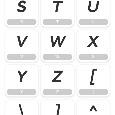
S
T
U
S
T
U
V
W
X
V
W
X
Y
Z
[
Y
Z
[
\
]
^