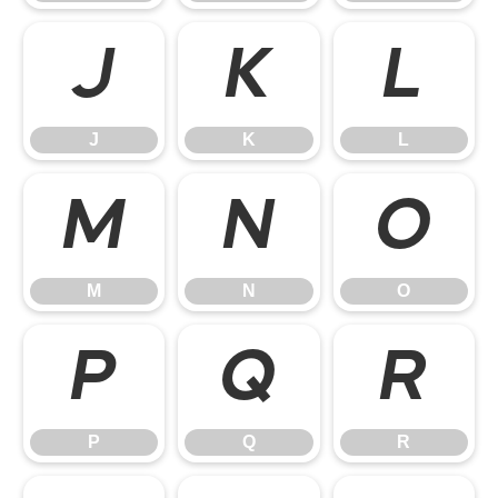
J
K
L
J
K
L
M
N
O
M
N
O
P
Q
R
P
Q
R