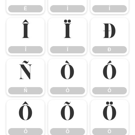
Ë
Ì
Í
Î
Ï
Ð
Î
Ï
Ð
Ñ
Ò
Ó
Ñ
Ò
Ó
Ô
Õ
Ö
Ô
Õ
Ö