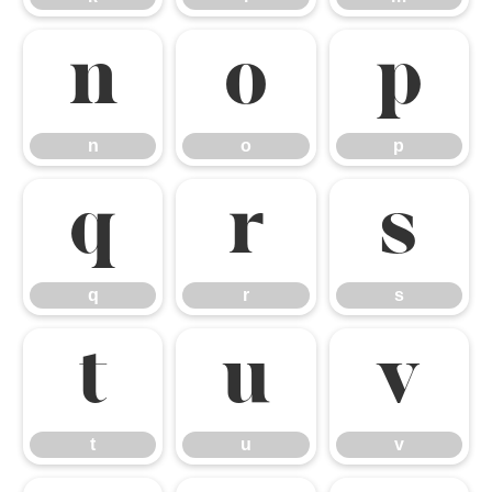
n
o
p
n
o
p
q
r
s
q
r
s
t
u
v
t
u
v