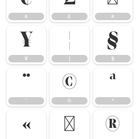
¢
£
¤
¥
¦
§
¥
¦
§
¨
©
ª
¨
©
ª
«
¬
®