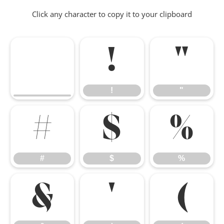
Click any character to copy it to your clipboard
!
"
!
"
#
$
%
#
$
%
&
'
(