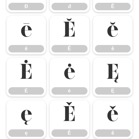
Đ
đ
Ē
ē
Ĕ
ĕ
ē
Ĕ
ĕ
Ė
ė
Ę
Ė
ė
Ę
ę
Ě
ě
ę
Ě
ě