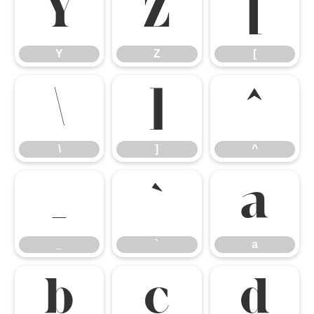
Y
Z
[
Y
Z
[
\
]
^
\
]
^
_
`
a
_
`
a
b
c
d