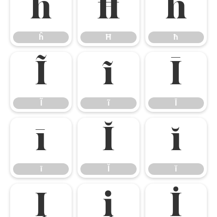
ĥ
Ħ
ħ
ĥ
Ħ
ħ
Ĩ
ĩ
Ī
Ĩ
ĩ
Ī
ī
Ĭ
ĭ
ī
Ĭ
ĭ
Į
į
İ