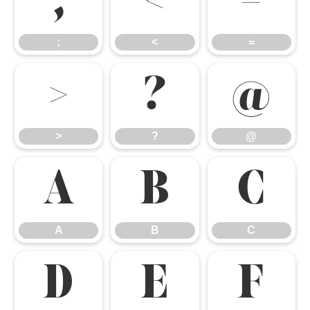
;
<
=
;
<
=
>
?
@
>
?
@
A
B
C
A
B
C
D
E
F