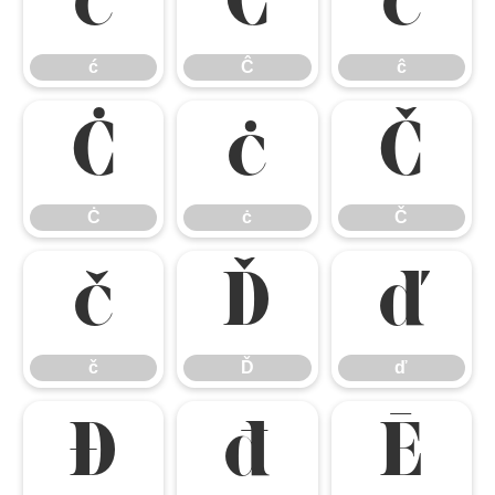
ć
Ĉ
ĉ
ć
Ĉ
ĉ
Ċ
ċ
Č
Ċ
ċ
Č
č
Ď
ď
č
Ď
ď
Đ
đ
Ē