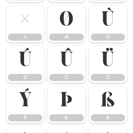
×
Ø
Ù
×
Ø
Ù
Ú
Û
Ü
Ú
Û
Ü
Ý
Þ
ß
Ý
Þ
ß