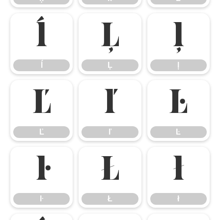
ĺ
Ļ
ļ
ĺ
Ļ
ļ
Ľ
ľ
Ŀ
Ľ
ľ
Ŀ
ŀ
Ł
ł
ŀ
Ł
ł