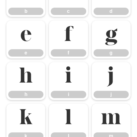
b
c
d
e
f
g
e
f
g
h
i
j
h
i
j
k
l
m
k
l
m