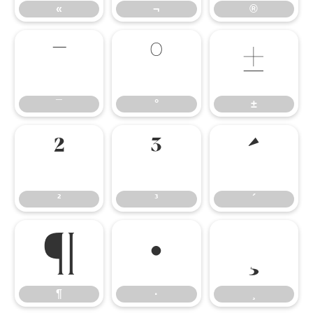
«
¬
®
¯
°
±
¯
°
±
²
³
´
²
³
´
¶
·
¸
¶
·
¸