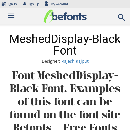
Skip
🔐
👤
Sign In
Sign Up
My Account
to
content
MeshedDisplay-Black
Font
Designer:
Rajesh Rajput
Font MeshedDisplay-
Black Font. Examples
of this font can be
found on the font site
Befonts – Free Fonts