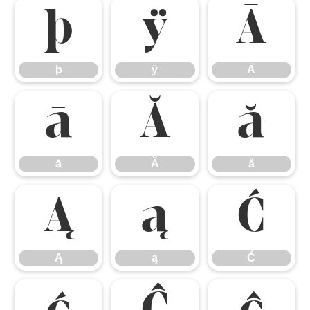
þ
ÿ
Ā
þ
ÿ
Ā
ā
Ă
ă
ā
Ă
ă
Ą
ą
Ć
Ą
ą
Ć