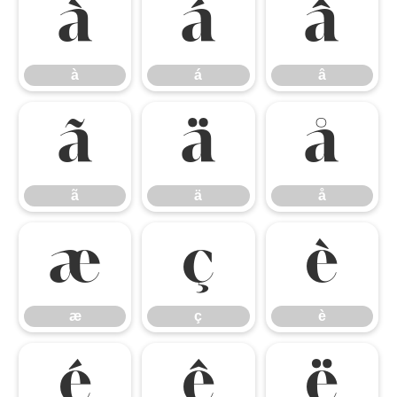
à
á
â
à
á
â
ã
ä
å
ã
ä
å
æ
ç
è
æ
ç
è
é
ê
ë