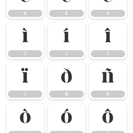
é
ê
ë
ì
í
î
ì
í
î
ï
ð
ñ
ï
ð
ñ
ò
ó
ô