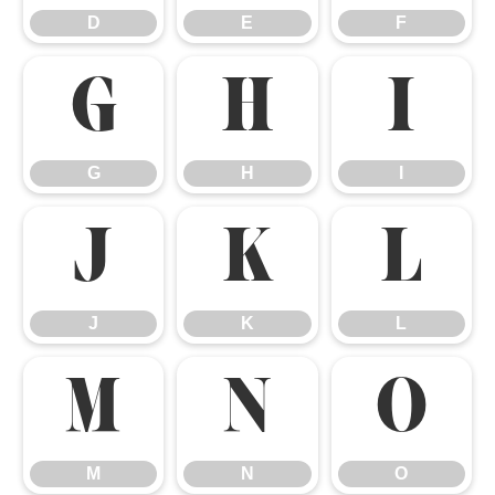
D
E
F
G
H
I
G
H
I
J
K
L
J
K
L
M
N
O
M
N
O