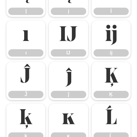
Į
į
İ
ı
Ĳ
ĳ
ı
Ĳ
ĳ
Ĵ
ĵ
Ķ
Ĵ
ĵ
Ķ
ķ
ĸ
Ĺ
ķ
ĸ
Ĺ