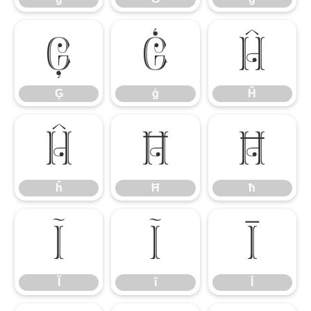
Ģ
ģ
Ĥ
Ģ
ģ
Ĥ
ĥ
Ħ
ħ
ĥ
Ħ
ħ
Ĩ
ĩ
Ī
Ĩ
ĩ
Ī