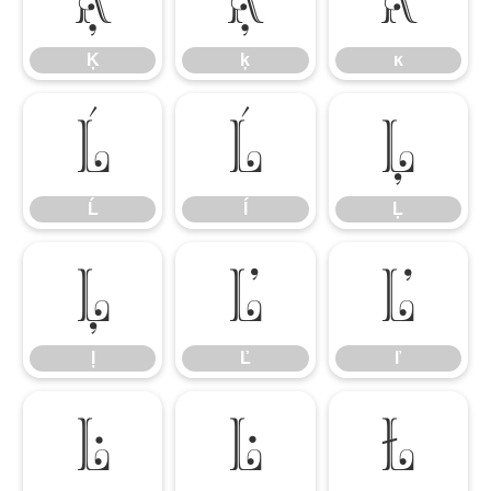
Ķ
ķ
ĸ
Ĺ
ĺ
Ļ
Ĺ
ĺ
Ļ
ļ
Ľ
ľ
ļ
Ľ
ľ
Ŀ
ŀ
Ł