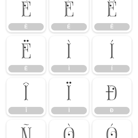
È
É
Ê
È
É
Ê
Ë
Ì
Í
Ë
Ì
Í
Î
Ï
Ð
Î
Ï
Ð
Ñ
Ò
Ó