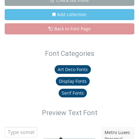
Check out more
Add collection
Back to Font Page
Font Categories
Art Deco Fonts
Display Fonts
Serif Fonts
Preview Text Font
Metro Luxes
Personal