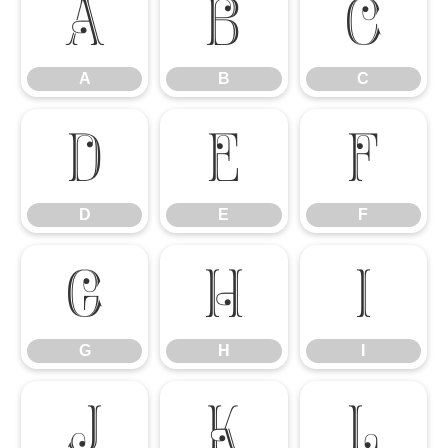
A
B
C
A
B
C
D
E
F
D
E
F
G
H
I
G
H
I
J
K
L