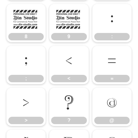
8
9
:
8
9
:
;
<
=
;
<
=
>
?
@
>
?
@