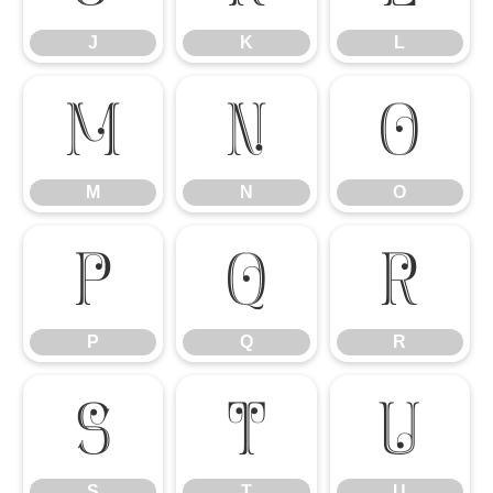
J
K
L
M
N
O
M
N
O
P
Q
R
P
Q
R
S
T
U
S
T
U