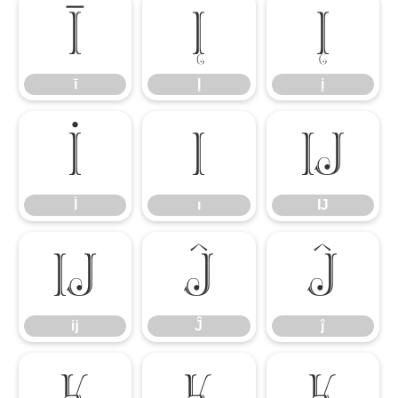
ī
Į
į
ī
Į
į
İ
ı
Ĳ
İ
ı
Ĳ
ĳ
Ĵ
ĵ
ĳ
Ĵ
ĵ
Ķ
ķ
ĸ