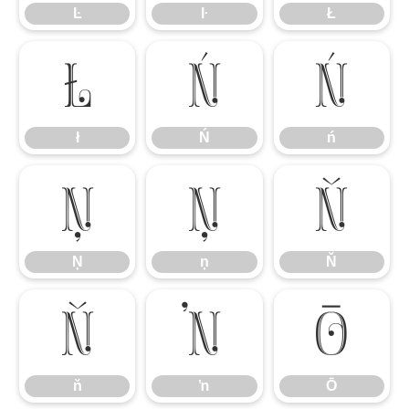
Ŀ
ŀ
Ł
ł
Ń
ń
ł
Ń
ń
Ņ
ņ
Ň
Ņ
ņ
Ň
ň
ŉ
Ō
ň
ŉ
Ō