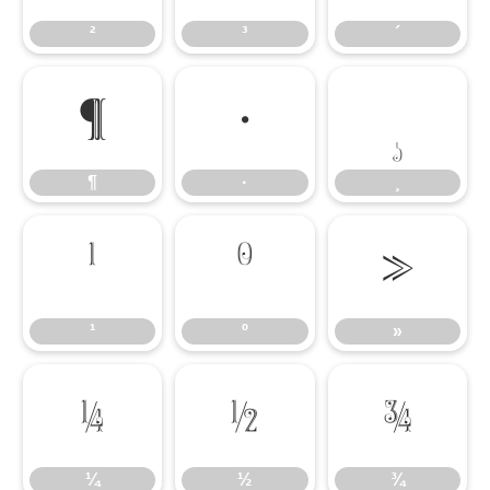
²
³
´
¶
·
¸
¶
·
¸
¹
º
»
¹
º
»
¼
½
¾
¼
½
¾