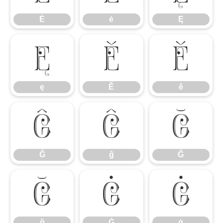
Ė
ė
Ę
ę
Ě
ě
ę
Ě
ě
Ĝ
ĝ
Ğ
Ĝ
ĝ
Ğ
ğ
Ġ
ġ
ğ
Ġ
ġ