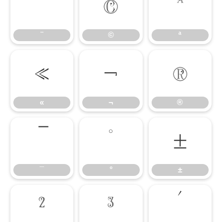
¨
©
ª
¨
©
ª
«
¬
®
«
¬
®
¯
°
±
¯
°
±
²
³
´