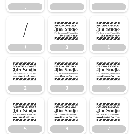
,
-
.
/
0
1
/
0
1
2
3
4
2
3
4
5
6
7
5
6
7