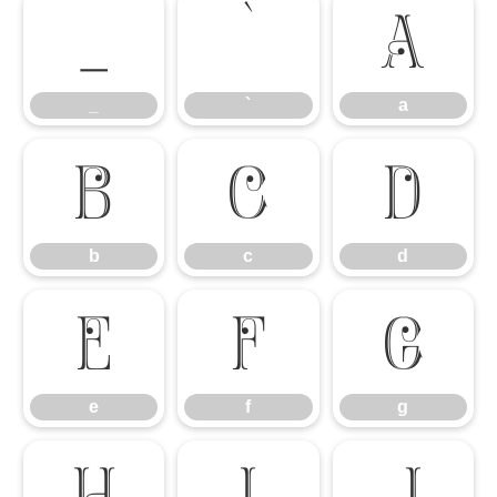
_
`
a
_
`
a
b
c
d
b
c
d
e
f
g
e
f
g
h
i
j