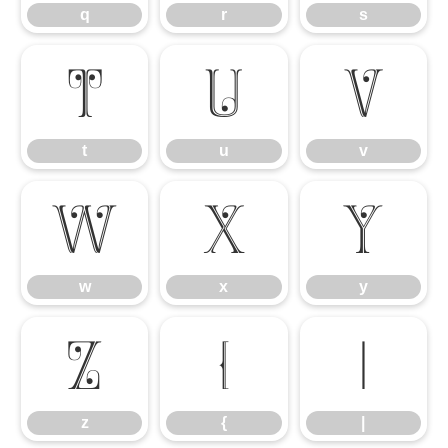
q
r
s
t
u
v
t
u
v
w
x
y
w
x
y
z
{
|
z
{
|