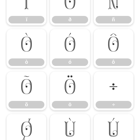
ï
ð
ñ
ï
ð
ñ
ò
ó
ô
ò
ó
ô
õ
ö
÷
õ
ö
÷
ø
ù
ú