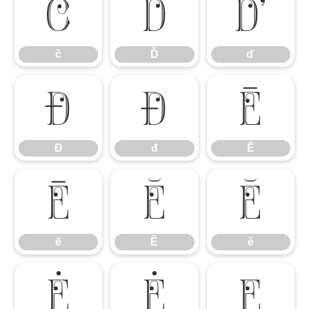
č
Ď
ď
č
Ď
ď
Đ
đ
Ē
Đ
đ
Ē
ē
Ĕ
ĕ
ē
Ĕ
ĕ
Ė
ė
Ę