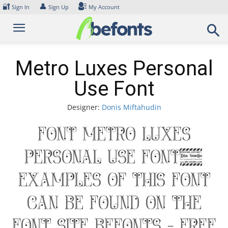
Skip
🔐
👤
Sign In
Sign Up
My Account
to
content
Metro Luxes Personal
Use Font
Designer:
Donis Miftahudin
Font Metro Luxes
Personal Use Font.
Examples of this font
can be found on the
font site Befonts – Free