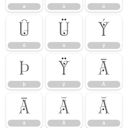
ø
ù
ú
û
ü
ý
û
ü
ý
þ
ÿ
Ā
þ
ÿ
Ā
ā
Ă
ă
ā
Ă
ă