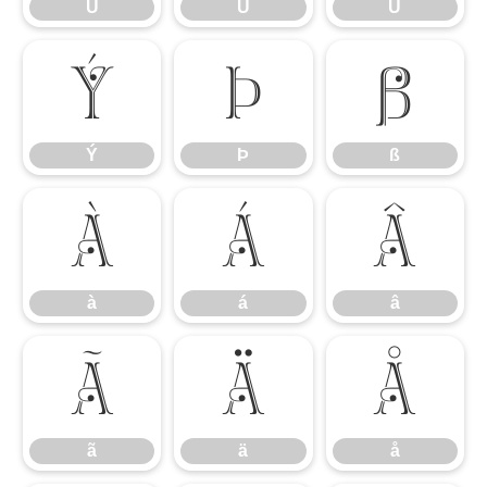
Ú
Û
Ü
Ý
Þ
ß
Ý
Þ
ß
à
á
â
à
á
â
ã
ä
å
ã
ä
å