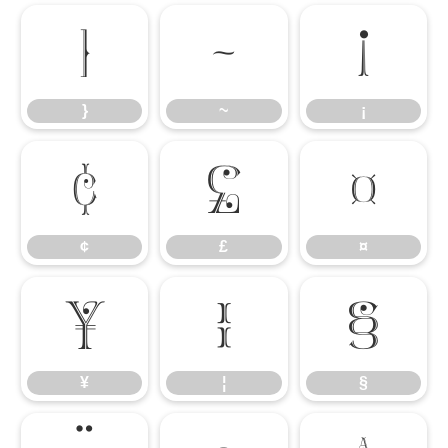
}
~
¡
}
~
¡
¢
£
¤
¢
£
¤
¥
¦
§
¥
¦
§