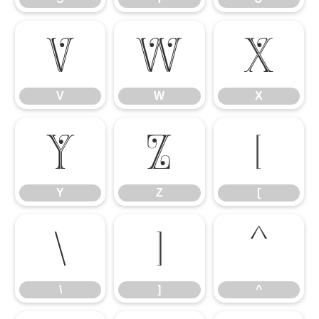
V
W
X
V
W
X
Y
Z
[
Y
Z
[
\
]
^
\
]
^