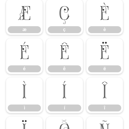
æ
ç
è
æ
ç
è
é
ê
ë
é
ê
ë
ì
í
î
ì
í
î