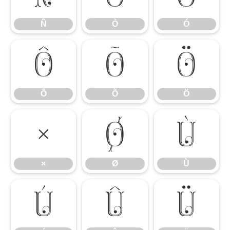
Ñ
Ò
Ó
Ô
Õ
Ö
Ô
Õ
Ö
×
Ø
Ù
×
Ø
Ù
Ú
Û
Ü