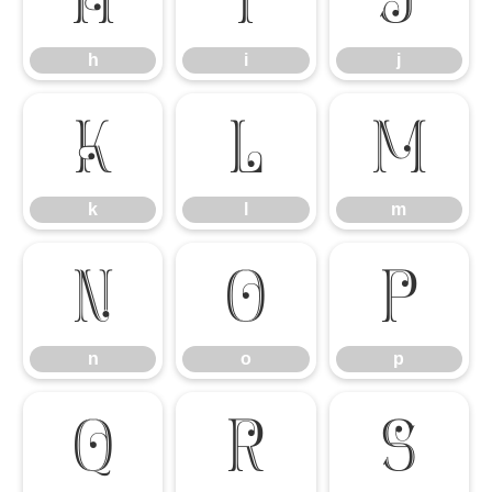
h
i
j
k
l
m
k
l
m
n
o
p
n
o
p
q
r
s