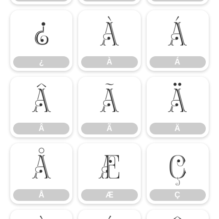
¿
À
Á
¿
À
Á
Â
Ã
Ä
Â
Ã
Ä
Å
Æ
Ç
Å
Æ
Ç