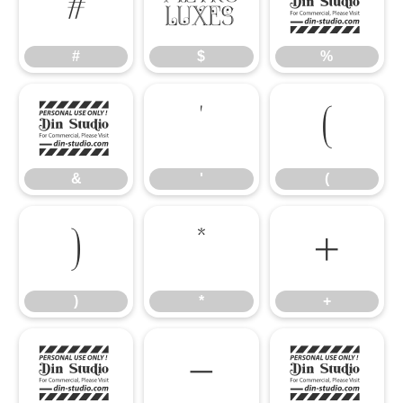
#
$
%
#
$
%
&
'
(
&
'
(
)
*
+
)
*
+
,
-
.