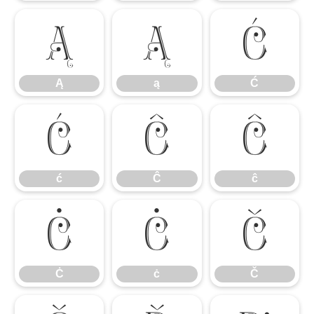
Ą
ą
Ć
Ą
ą
Ć
ć
Ĉ
ĉ
ć
Ĉ
ĉ
Ċ
ċ
Č
Ċ
ċ
Č