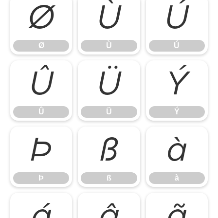
Ø
Ù
Ú
Ø
Ù
Ú
Û
Ü
Ý
Û
Ü
Ý
Þ
ß
à
Þ
ß
à
á
â
ã