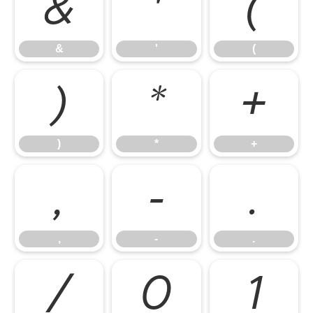
&
'
(
&
'
(
)
*
+
)
*
+
,
-
.
,
-
.
/
0
1