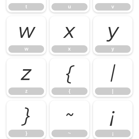
t
u
v
w
x
y
w
x
y
z
{
|
z
{
|
}
~
¡
}
~
¡