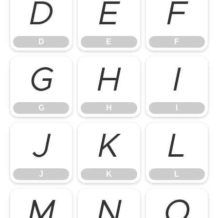
D
E
F
D
E
F
G
H
I
G
H
I
J
K
L
J
K
L
M
N
O