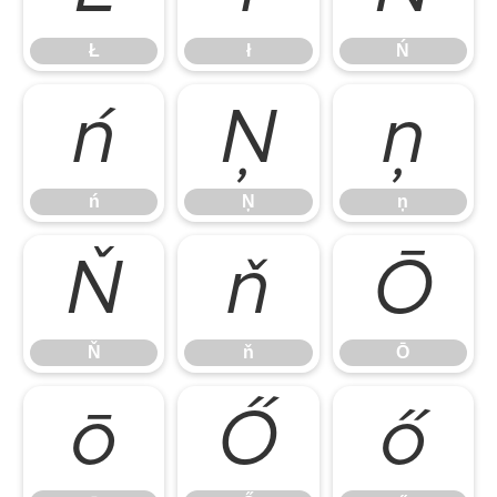
Ł
ł
Ń
ń
Ņ
ņ
ń
Ņ
ņ
Ň
ň
Ō
Ň
ň
Ō
ō
Ő
ő