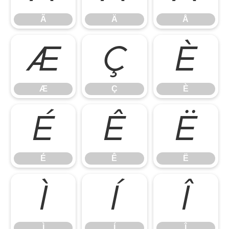
Ã
Ä
Å
Æ
Ç
È
Æ
Ç
È
É
Ê
Ë
É
Ê
Ë
Ì
Í
Î
Ì
Í
Î