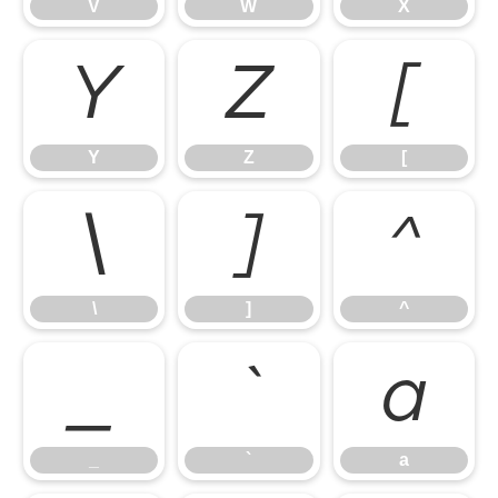
V
W
X
Y
Z
[
Y
Z
[
\
]
^
\
]
^
_
`
a
_
`
a