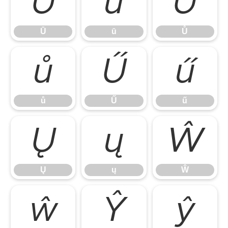
Ū
ū
Ů
Ū
ū
Ů
ů
Ű
ű
ů
Ű
ű
Ų
ų
Ŵ
Ų
ų
Ŵ
ŵ
Ŷ
ŷ