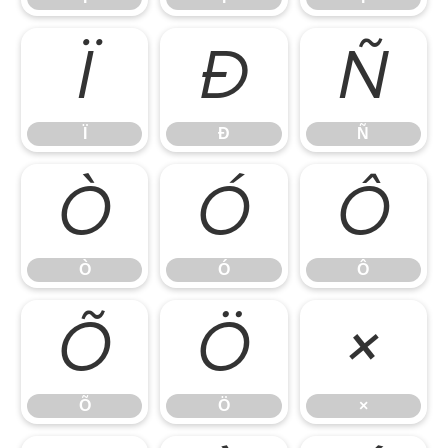
Ï
Ð
Ñ
Ï
Ð
Ñ
Ò
Ó
Ô
Ò
Ó
Ô
Õ
Ö
×
Õ
Ö
×