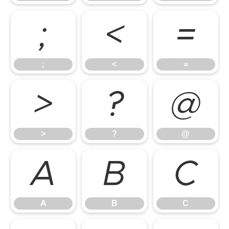
;
<
=
;
<
=
>
?
@
>
?
@
A
B
C
A
B
C