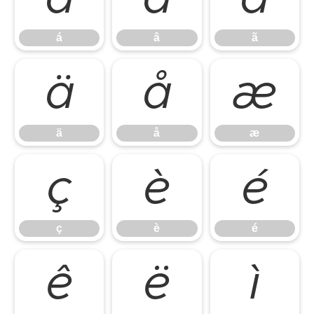
á
â
ã
ä
å
æ
ä
å
æ
ç
è
é
ç
è
é
ê
ë
ì