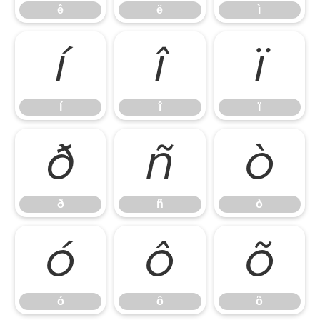
ê
ë
ì
í
î
ï
í
î
ï
ð
ñ
ò
ð
ñ
ò
ó
ô
õ
ó
ô
õ