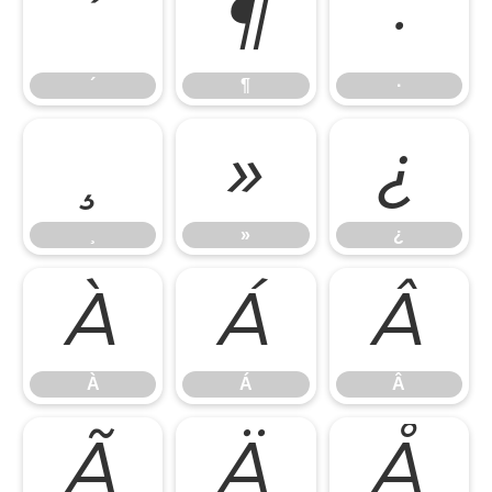
´
¶
·
´
¶
·
¸
»
¿
¸
»
¿
À
Á
Â
À
Á
Â
Ã
Ä
Å