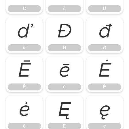
Č
č
Ď
ď
Đ
đ
ď
Đ
đ
Ē
ē
Ė
Ē
ē
Ė
ė
Ę
ę
ė
Ę
ę