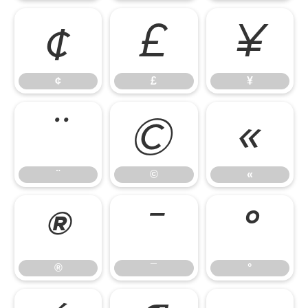
¢
£
¥
¢
£
¥
¨
©
«
¨
©
«
®
¯
°
®
¯
°