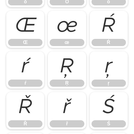
ō
Ő
ő
Œ
œ
Ŕ
Œ
œ
Ŕ
ŕ
Ŗ
ŗ
ŕ
Ŗ
ŗ
Ř
ř
Ś
Ř
ř
Ś