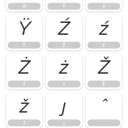
ŵ
Ŷ
ŷ
Ÿ
Ź
ź
Ÿ
Ź
ź
Ż
ż
Ž
Ż
ż
Ž
ž
ȷ
ˆ
ž
ȷ
ˆ