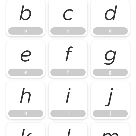
b
c
d
b
c
d
e
f
g
e
f
g
h
i
j
h
i
j