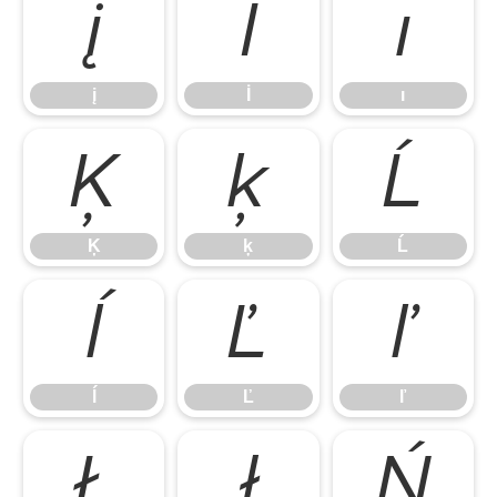
į
İ
ı
į
İ
ı
Ķ
ķ
Ĺ
Ķ
ķ
Ĺ
ĺ
Ľ
ľ
ĺ
Ľ
ľ
Ł
ł
Ń