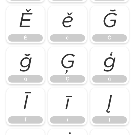
Ě
ě
Ğ
Ě
ě
Ğ
ğ
Ģ
ģ
ğ
Ģ
ģ
Ī
ī
Į
Ī
ī
Į