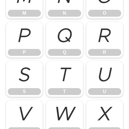
M
N
O
P
Q
R
P
Q
R
S
T
U
S
T
U
V
W
X