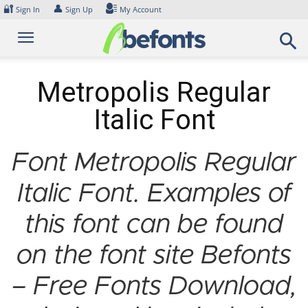
Skip
🔐
👤
Sign In
Sign Up
My Account
to
content
Metropolis Regular
Italic Font
Font Metropolis Regular
Italic Font. Examples of
this font can be found
on the font site Befonts
– Free Fonts Download,