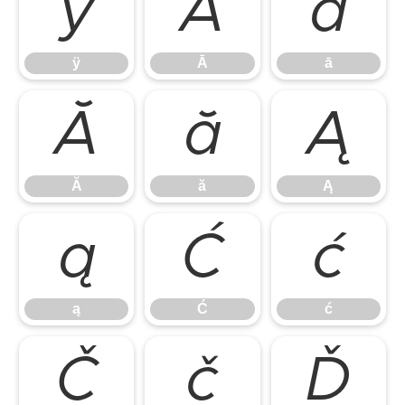
ÿ
Ā
ā
ÿ
Ā
ā
Ă
ă
Ą
Ă
ă
Ą
ą
Ć
ć
ą
Ć
ć
Č
č
Ď