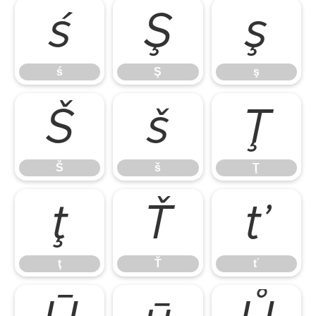
ś
Ş
ş
ś
Ş
ş
Š
š
Ţ
Š
š
Ţ
ţ
Ť
ť
ţ
Ť
ť