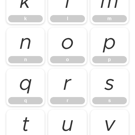
k
l
m
k
l
m
n
o
p
n
o
p
q
r
s
q
r
s
t
u
v