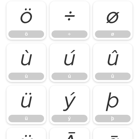
ö
÷
ø
ö
÷
ø
ù
ú
û
ù
ú
û
ü
ý
þ
ü
ý
þ