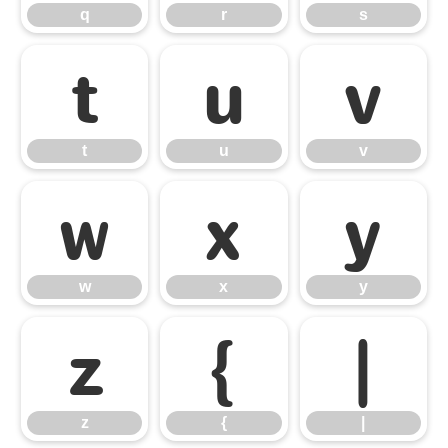
q
r
s
t
u
v
t
u
v
w
x
y
w
x
y
z
{
|
z
{
|