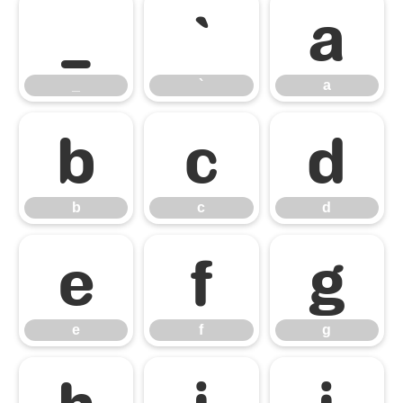
_
`
a
_
`
a
b
c
d
b
c
d
e
f
g
e
f
g
h
i
j