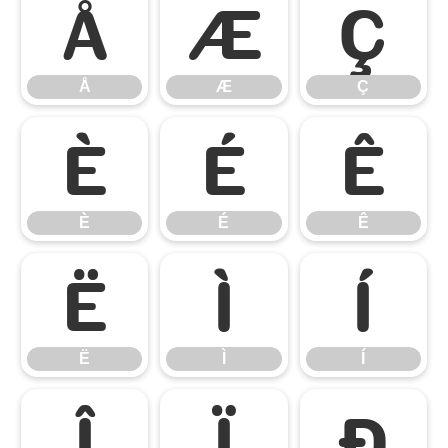
Å
Æ
Ç
Å
Æ
Ç
È
É
Ê
È
É
Ê
Ë
Ì
Í
Ë
Ì
Í
Î
Ï
Ð