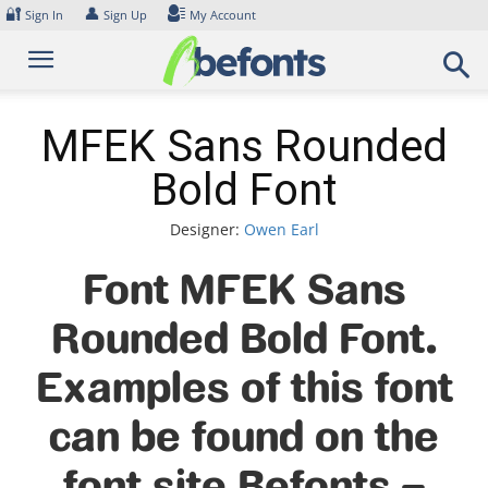
Skip
🔐
👤
Sign In
Sign Up
My Account
to
content
MFEK Sans Rounded
Bold Font
Designer:
Owen Earl
Font MFEK Sans
Rounded Bold Font.
Examples of this font
can be found on the
font site Befonts –