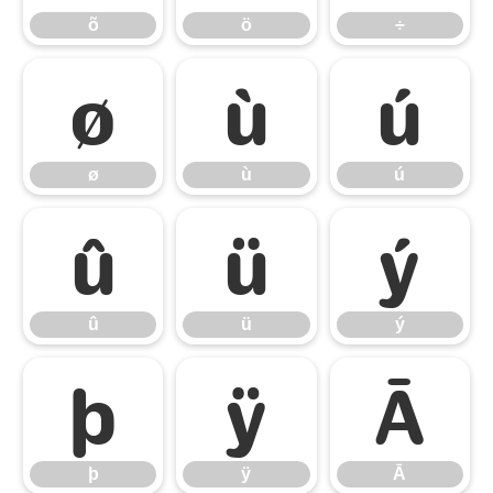
õ
ö
÷
ø
ù
ú
ø
ù
ú
û
ü
ý
û
ü
ý
þ
ÿ
Ā
þ
ÿ
Ā