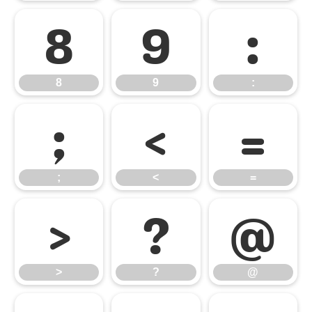
8
9
:
8
9
:
;
<
=
;
<
=
>
?
@
>
?
@