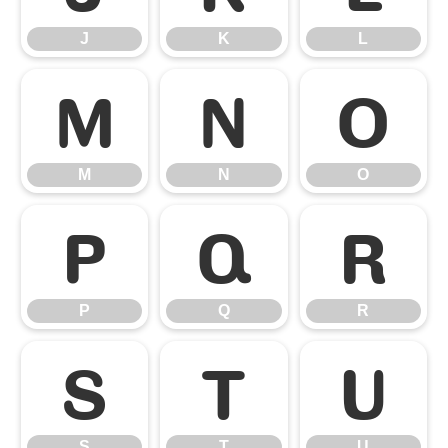
J
K
L
M
N
O
M
N
O
P
Q
R
P
Q
R
S
T
U
S
T
U