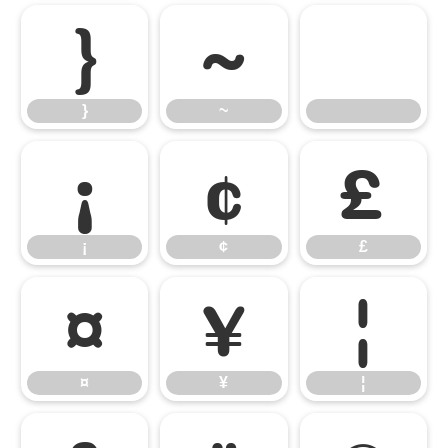
}
~
}
~
¡
¢
£
¡
¢
£
¤
¥
¦
¤
¥
¦