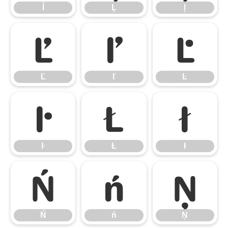
ĺ
Ļ
ļ
Ľ
ľ
Ŀ
Ľ
ľ
Ŀ
ŀ
Ł
ł
ŀ
Ł
ł
Ń
ń
Ņ
Ń
ń
Ņ