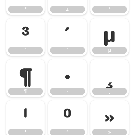
°
±
²
³
´
µ
³
´
µ
¶
·
¸
¶
·
¸
¹
º
»
¹
º
»