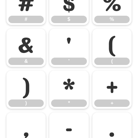
#
$
%
#
$
%
&
'
(
&
'
(
)
*
+
)
*
+
,
-
.