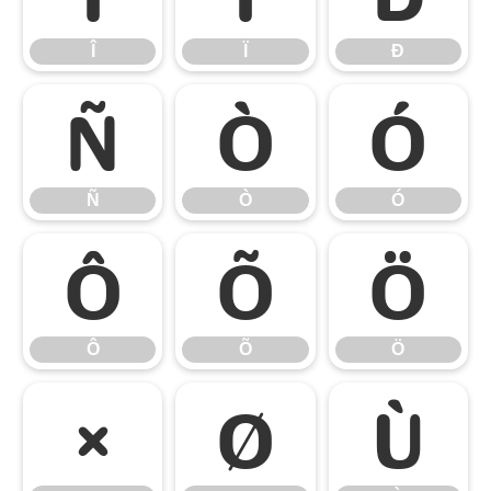
Î
Ï
Ð
Ñ
Ò
Ó
Ñ
Ò
Ó
Ô
Õ
Ö
Ô
Õ
Ö
×
Ø
Ù