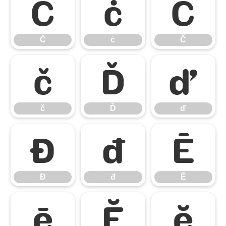
Ċ
ċ
Č
Ċ
ċ
Č
č
Ď
ď
č
Ď
ď
Đ
đ
Ē
Đ
đ
Ē
ē
Ĕ
ĕ