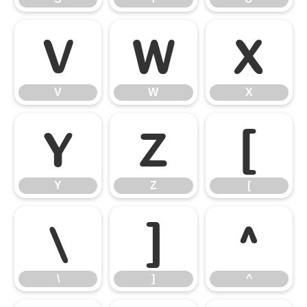
V
W
X
V
W
X
Y
Z
[
Y
Z
[
\
]
^
\
]
^