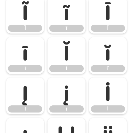
Ĩ
ĩ
Ī
Ĩ
ĩ
Ī
ī
Ĭ
ĭ
ī
Ĭ
ĭ
Į
į
İ
Į
į
İ
ı
Ĳ
ĳ