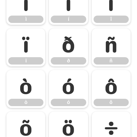
ì
í
î
ì
í
î
ï
ð
ñ
ï
ð
ñ
ò
ó
ô
ò
ó
ô
õ
ö
÷