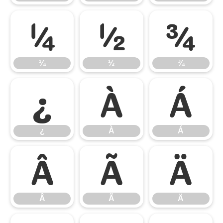
¼
½
¾
¼
½
¾
¿
À
Á
¿
À
Á
Â
Ã
Ä
Â
Ã
Ä