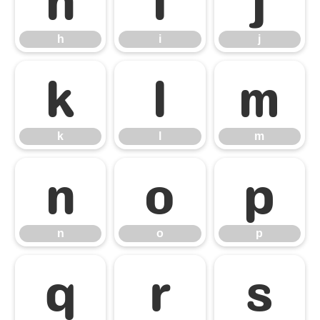
h
i
j
k
l
m
k
l
m
n
o
p
n
o
p
q
r
s