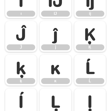
ı
Ĳ
ĳ
Ĵ
ĵ
Ķ
Ĵ
ĵ
Ķ
ķ
ĸ
Ĺ
ķ
ĸ
Ĺ
ĺ
Ļ
ļ