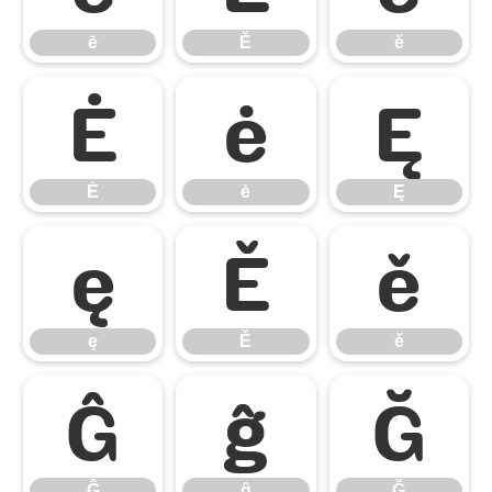
ē
Ĕ
ĕ
Ė
ė
Ę
Ė
ė
Ę
ę
Ě
ě
ę
Ě
ě
Ĝ
ĝ
Ğ
Ĝ
ĝ
Ğ