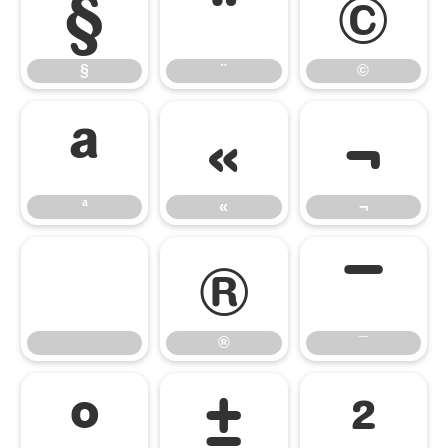
§
¨
©
§
¨
©
ª
«
¬
ª
«
¬
®
¯
®
¯
°
±
²