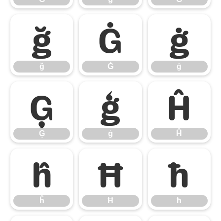
ğ
Ġ
ġ
ğ
Ġ
ġ
Ģ
ģ
Ĥ
Ģ
ģ
Ĥ
ĥ
Ħ
ħ
ĥ
Ħ
ħ