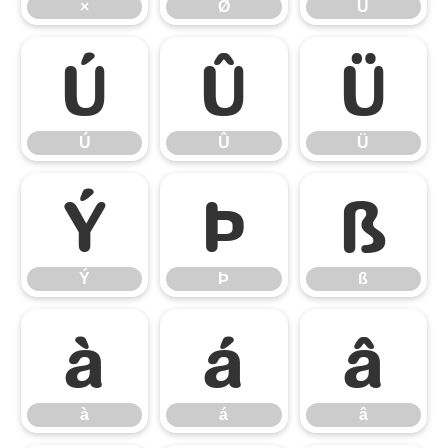
×
Ø
Ù
Ú
Û
Ü
Ú
Û
Ü
Ý
Þ
ß
Ý
Þ
ß
à
á
â
à
á
â