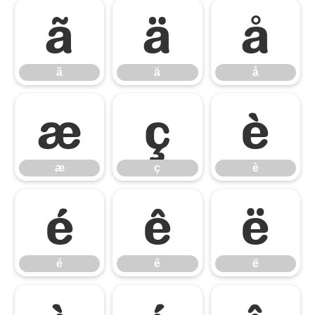
ã
ä
å
ã
ä
å
æ
ç
è
æ
ç
è
é
ê
ë
é
ê
ë