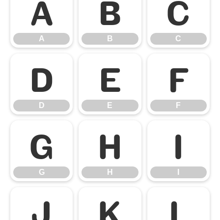
A
B
C
A
B
C
D
E
F
D
E
F
G
H
I
G
H
I
J
K
L