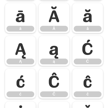
ā
Ă
ă
ā
Ă
ă
Ą
ą
Ć
Ą
ą
Ć
ć
Ĉ
ĉ
ć
Ĉ
ĉ