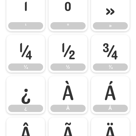
¹
º
»
¹
º
»
¼
½
¾
¼
½
¾
¿
À
Á
¿
À
Á
Â
Ã
Ä