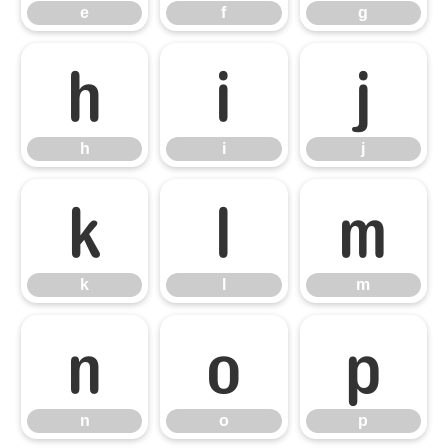
e
f
g
h
i
j
h
i
j
k
l
m
k
l
m
n
o
p
n
o
p