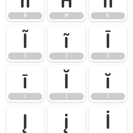
ĥ
Ħ
ħ
Ĩ
ĩ
Ī
Ĩ
ĩ
Ī
ī
Ĭ
ĭ
ī
Ĭ
ĭ
Į
į
İ