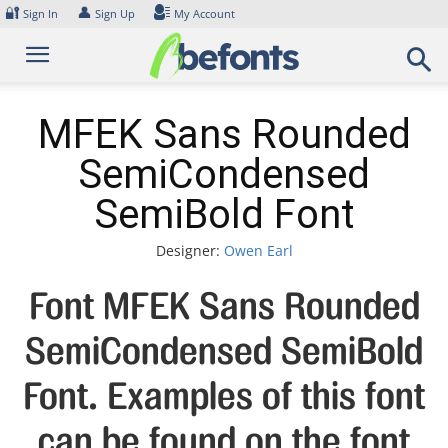
Skip
🔐
👤
Sign In
Sign Up
My Account
to
content
MFEK Sans Rounded
SemiCondensed
SemiBold Font
Designer:
Owen Earl
Font MFEK Sans Rounded
SemiCondensed SemiBold
Font. Examples of this font
can be found on the font