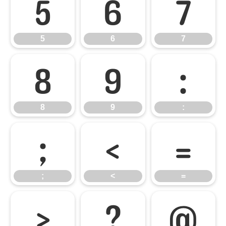
5
6
7
5
6
7
8
9
:
8
9
:
;
<
=
;
<
=
>
?
@