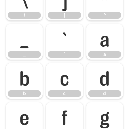
\
]
^
_
`
a
_
`
a
b
c
d
b
c
d
e
f
g