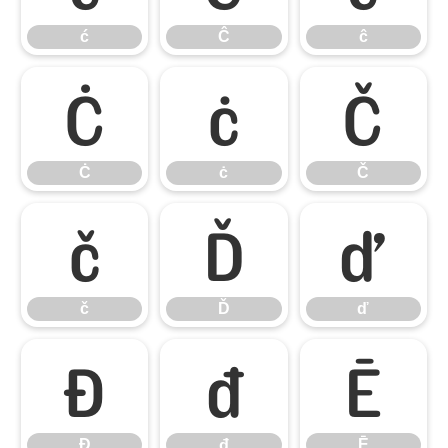
ć
Ĉ
ĉ
Ċ
ċ
Č
Ċ
ċ
Č
č
Ď
ď
č
Ď
ď
Đ
đ
Ē
Đ
đ
Ē