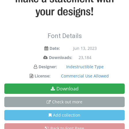
your designs!
Font Details
Date:
Jun 13, 2023
Downloads:
23,184
Designer:
Indestructible Type
License:
Commercial Use Allowed
Download
Check out more
Add collection
Back to Font Page