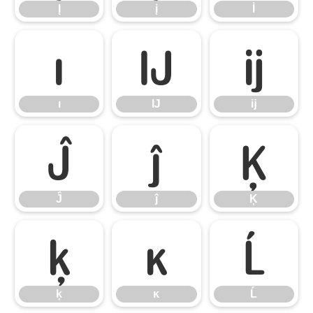
Į
į
İ
ı
Ĳ
ĳ
ı
Ĳ
ĳ
Ĵ
ĵ
Ķ
Ĵ
ĵ
Ķ
ķ
ĸ
Ĺ
ķ
ĸ
Ĺ