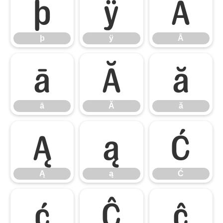
þ
ÿ
Ā
þ
ÿ
Ā
ā
Ă
ă
ā
Ă
ă
Ą
ą
Ć
Ą
ą
Ć
ć
Ĉ
ĉ