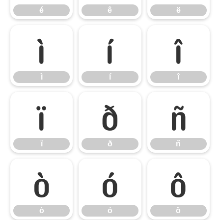
é
ê
ë
ì
í
î
ì
í
î
ï
ð
ñ
ï
ð
ñ
ò
ó
ô
ò
ó
ô