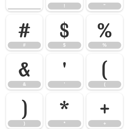
!
"
#
$
%
#
$
%
&
'
(
&
'
(
)
*
+
)
*
+