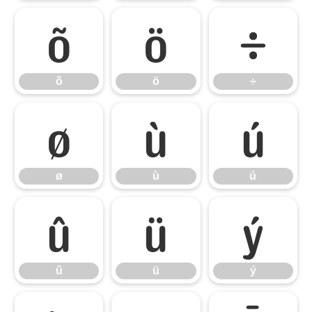
õ
ö
÷
õ
ö
÷
ø
ù
ú
ø
ù
ú
û
ü
ý
û
ü
ý