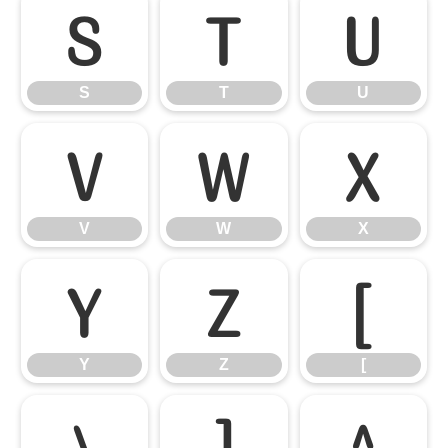
S
T
U
S
T
U
V
W
X
V
W
X
Y
Z
[
Y
Z
[
\
]
^