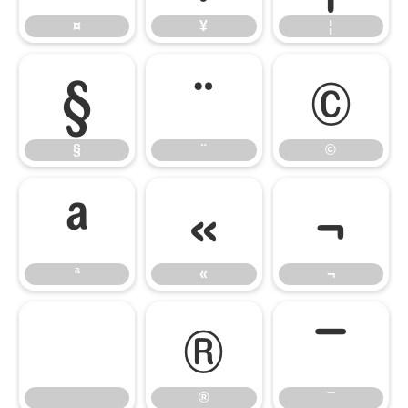
¤
¥
¦
§
¨
©
§
¨
©
ª
«
¬
ª
«
¬
®
¯
®
¯