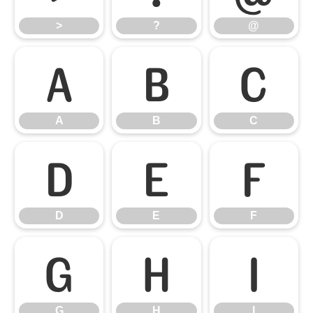
>
?
@
A
B
C
A
B
C
D
E
F
D
E
F
G
H
I
G
H
I