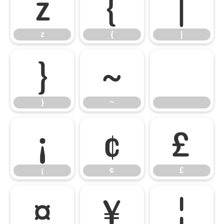
z
{
|
z
{
|
}
~
}
~
¡
¢
£
¡
¢
£
¤
¥
¦