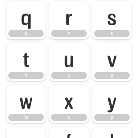
q
r
s
q
r
s
t
u
v
t
u
v
w
x
y
w
x
y