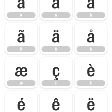
à
á
â
à
á
â
ã
ä
å
ã
ä
å
æ
ç
è
æ
ç
è
é
ê
ë