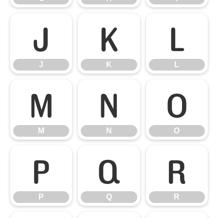
J
K
L
J
K
L
M
N
O
M
N
O
P
Q
R
P
Q
R