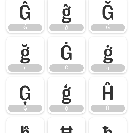
Ĝ
ĝ
Ğ
Ĝ
ĝ
Ğ
ğ
Ġ
ġ
ğ
Ġ
ġ
Ģ
ģ
Ĥ
Ģ
ģ
Ĥ
ĥ
Ħ
ħ