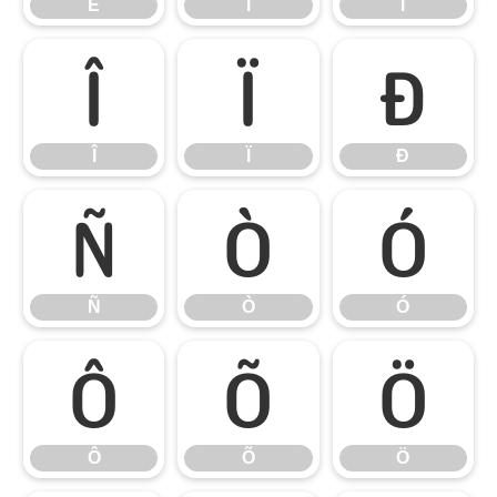
Ë
Ì
Í
Î
Ï
Ð
Î
Ï
Ð
Ñ
Ò
Ó
Ñ
Ò
Ó
Ô
Õ
Ö
Ô
Õ
Ö