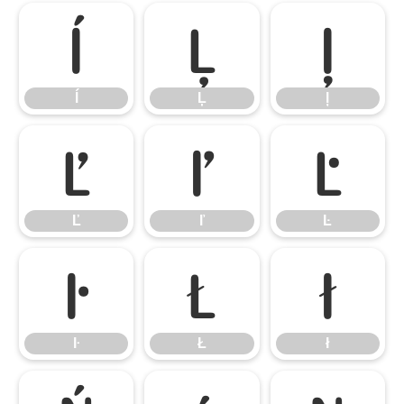
ĺ
Ļ
ļ
ĺ
Ļ
ļ
Ľ
ľ
Ŀ
Ľ
ľ
Ŀ
ŀ
Ł
ł
ŀ
Ł
ł