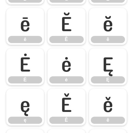
ē
Ĕ
ĕ
ē
Ĕ
ĕ
Ė
ė
Ę
Ė
ė
Ę
ę
Ě
ě
ę
Ě
ě