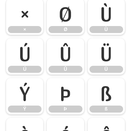
×
Ø
Ù
×
Ø
Ù
Ú
Û
Ü
Ú
Û
Ü
Ý
Þ
ß
Ý
Þ
ß