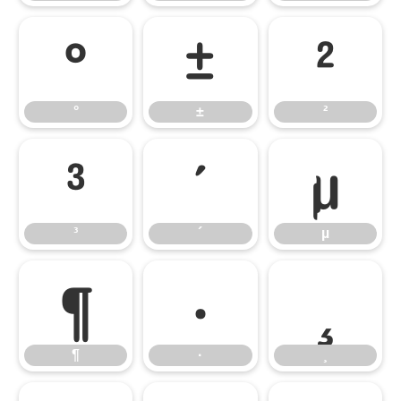
°
±
²
°
±
²
³
´
µ
³
´
µ
¶
·
¸
¶
·
¸