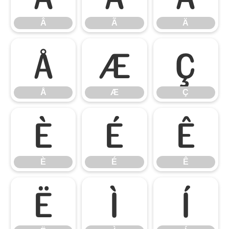
Â
Ã
Ä
Å
Æ
Ç
Å
Æ
Ç
È
É
Ê
È
É
Ê
Ë
Ì
Í