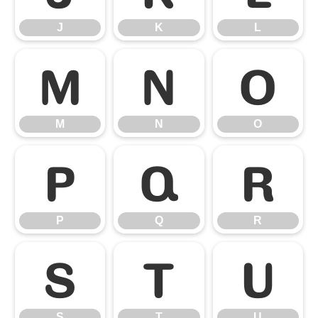
J
K
L
M
N
O
M
N
O
P
Q
R
P
Q
R
S
T
U
S
T
U