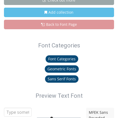
Check out more
Add collection
Back to Font Page
Font Categories
Font Categories
Geometric Fonts
Sans Serif Fonts
Preview Text Font
MFEK Sans
Rounded