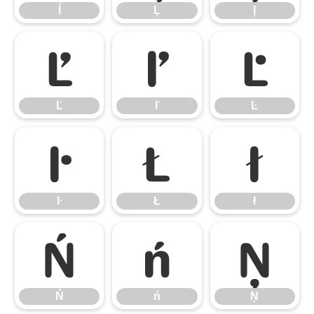
ĺ
Ļ
ļ
Ľ
ľ
Ŀ
Ľ
ľ
Ŀ
ŀ
Ł
ł
ŀ
Ł
ł
Ń
ń
Ņ
Ń
ń
Ņ