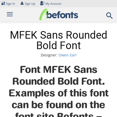
Skip
🔐
👤
Sign In
Sign Up
My Account
to
content
MFEK Sans Rounded
Bold Font
Designer:
Owen Earl
Font MFEK Sans
Rounded Bold Font.
Examples of this font
can be found on the
font site Befonts –