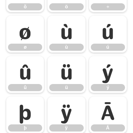
õ
ö
÷
ø
ù
ú
ø
ù
ú
û
ü
ý
û
ü
ý
þ
ÿ
Ā
þ
ÿ
Ā