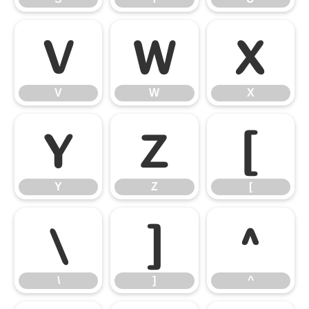
V
W
X
V
W
X
Y
Z
[
Y
Z
[
\
]
^
\
]
^