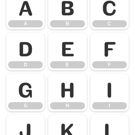
A
B
C
A
B
C
D
E
F
D
E
F
G
H
I
G
H
I
J
K
L