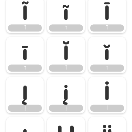
Ĩ
ĩ
Ī
Ĩ
ĩ
Ī
ī
Ĭ
ĭ
ī
Ĭ
ĭ
Į
į
İ
Į
į
İ
ı
Ĳ
ĳ