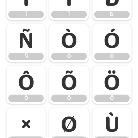
Î
Ï
Ð
Ñ
Ò
Ó
Ñ
Ò
Ó
Ô
Õ
Ö
Ô
Õ
Ö
×
Ø
Ù