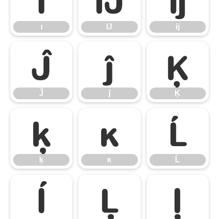
ı
Ĳ
ĳ
Ĵ
ĵ
Ķ
Ĵ
ĵ
Ķ
ķ
ĸ
Ĺ
ķ
ĸ
Ĺ
ĺ
Ļ
ļ