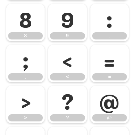
8
9
:
8
9
:
;
<
=
;
<
=
>
?
@
>
?
@