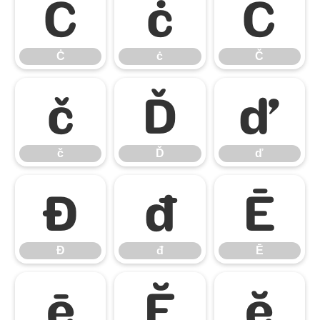
Ċ
ċ
Č
Ċ
ċ
Č
č
Ď
ď
č
Ď
ď
Đ
đ
Ē
Đ
đ
Ē
ē
Ĕ
ĕ