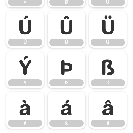
×
Ø
Ù
Ú
Û
Ü
Ú
Û
Ü
Ý
Þ
ß
Ý
Þ
ß
à
á
â
à
á
â