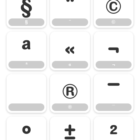
§
¨
©
§
¨
©
ª
«
¬
ª
«
¬
®
¯
®
¯
°
±
²