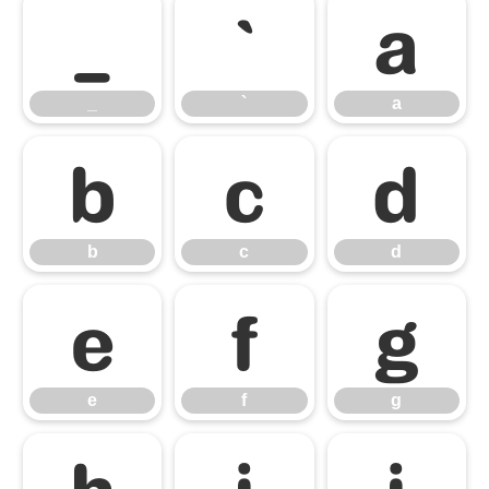
_
`
a
_
`
a
b
c
d
b
c
d
e
f
g
e
f
g
h
i
j