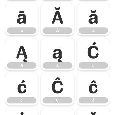
ā
Ă
ă
ā
Ă
ă
Ą
ą
Ć
Ą
ą
Ć
ć
Ĉ
ĉ
ć
Ĉ
ĉ