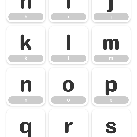
h
i
j
k
l
m
k
l
m
n
o
p
n
o
p
q
r
s