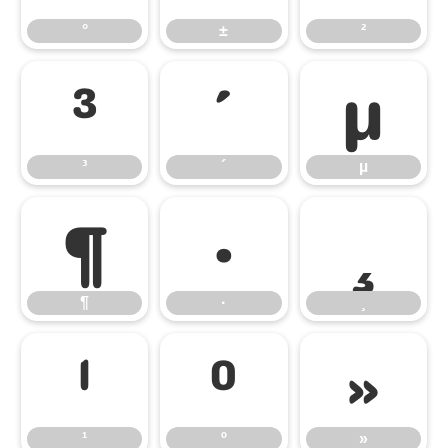
°
±
²
³
´
µ
³
´
µ
¶
·
¸
¶
·
¸
¹
º
»
¹
º
»