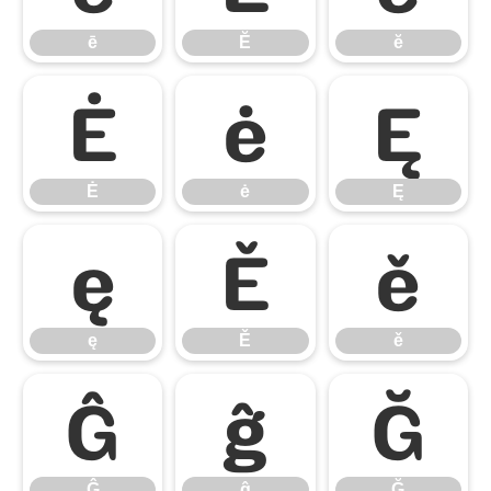
ē
Ĕ
ĕ
Ė
ė
Ę
Ė
ė
Ę
ę
Ě
ě
ę
Ě
ě
Ĝ
ĝ
Ğ
Ĝ
ĝ
Ğ