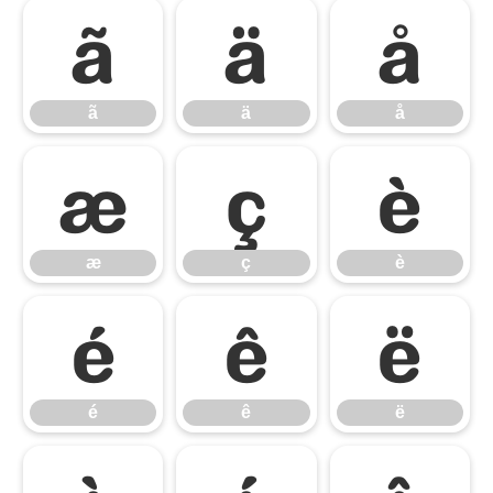
ã
ä
å
ã
ä
å
æ
ç
è
æ
ç
è
é
ê
ë
é
ê
ë