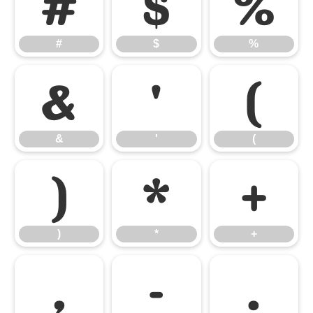
#
$
%
#
$
%
&
'
(
&
'
(
)
*
+
)
*
+
,
-
.