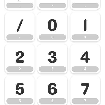
,
-
.
/
0
1
/
0
1
2
3
4
2
3
4
5
6
7
5
6
7