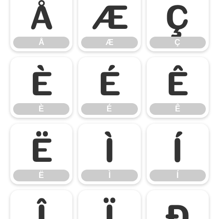
Å
Æ
Ç
Å
Æ
Ç
È
É
Ê
È
É
Ê
Ë
Ì
Í
Ë
Ì
Í
Î
Ï
Ð