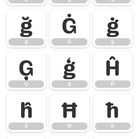
ğ
Ġ
ġ
ğ
Ġ
ġ
Ģ
ģ
Ĥ
Ģ
ģ
Ĥ
ĥ
Ħ
ħ
ĥ
Ħ
ħ