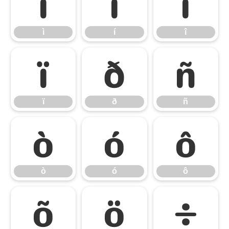
ì
í
î
ì
í
î
ï
ð
ñ
ï
ð
ñ
ò
ó
ô
ò
ó
ô
õ
ö
÷