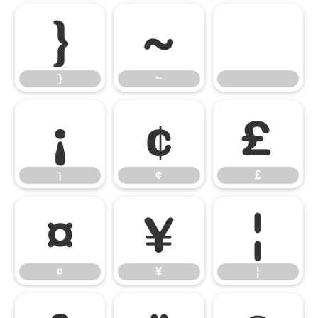
}
~
}
~
¡
¢
£
¡
¢
£
¤
¥
¦
¤
¥
¦