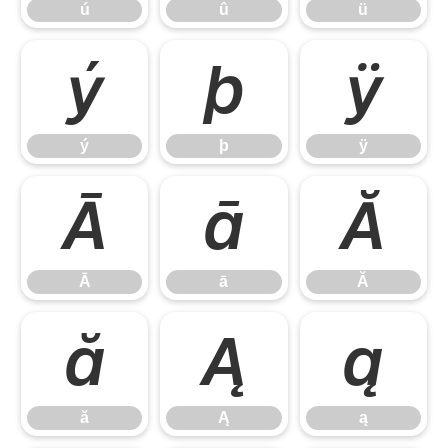
ú
û
ü
ý
þ
ÿ
ý
þ
ÿ
Ā
ā
Ă
Ā
ā
Ă
ă
Ą
ą
ă
Ą
ą