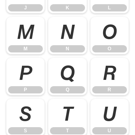
J
K
L
M
N
O
M
N
O
P
Q
R
P
Q
R
S
T
U
S
T
U