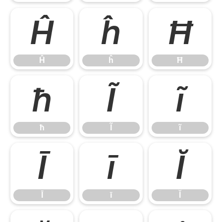
Ĥ
ĥ
Ħ
Ĥ
ĥ
Ħ
ħ
Ĩ
ĩ
ħ
Ĩ
ĩ
Ī
ī
Ĭ
Ī
ī
Ĭ