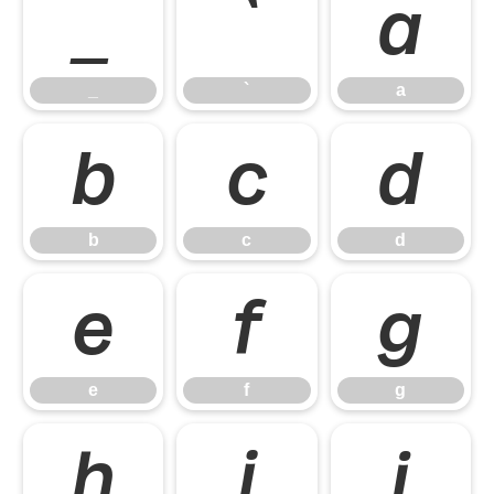
_
`
a
_
`
a
b
c
d
b
c
d
e
f
g
e
f
g
h
i
j