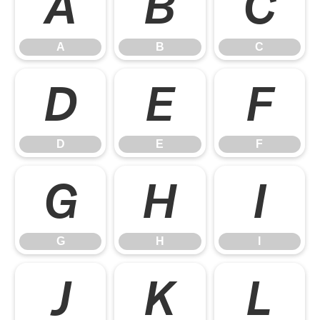
A
B
C
A
B
C
D
E
F
D
E
F
G
H
I
G
H
I
J
K
L