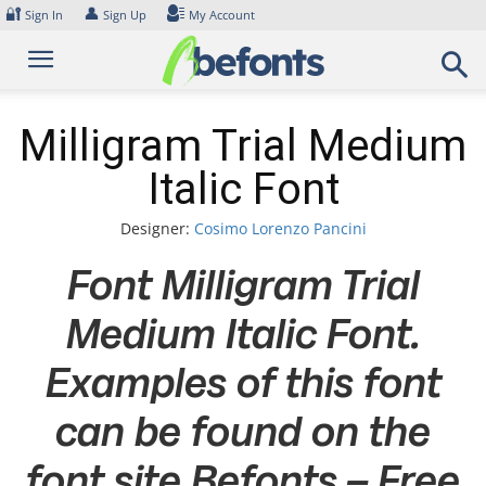
Skip
🔐
👤
Sign In
Sign Up
My Account
to
content
Milligram Trial Medium
Italic Font
Designer:
Cosimo Lorenzo Pancini
Font Milligram Trial
Medium Italic Font.
Examples of this font
can be found on the
font site Befonts – Free