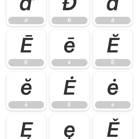
ď
Đ
đ
ď
Đ
đ
Ē
ē
Ĕ
Ē
ē
Ĕ
ĕ
Ė
ė
ĕ
Ė
ė
Ę
ę
Ě