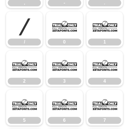
,
-
.
/
0
1
/
0
1
2
3
4
2
3
4
5
6
7
5
6
7