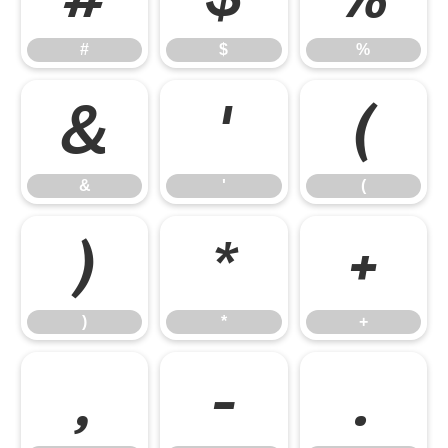
#
$
%
&
'
(
&
'
(
)
*
+
)
*
+
,
-
.