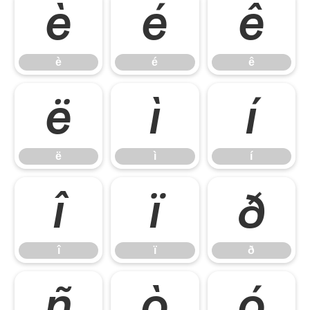
è
é
ê
è
é
ê
ë
ì
í
ë
ì
í
î
ï
ð
î
ï
ð
ñ
ò
ó