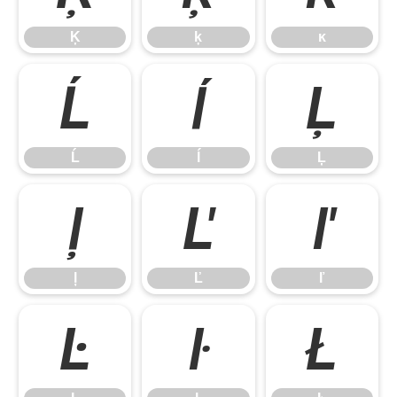
Ķ
ķ
ĸ
Ĺ
ĺ
Ļ
Ĺ
ĺ
Ļ
ļ
Ľ
ľ
ļ
Ľ
ľ
Ŀ
ŀ
Ł