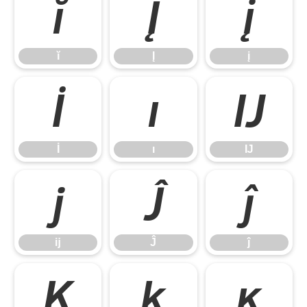
ĭ
Į
į
ĭ
Į
į
İ
ı
Ĳ
İ
ı
Ĳ
ĳ
Ĵ
ĵ
ĳ
Ĵ
ĵ
Ķ
ķ
ĸ