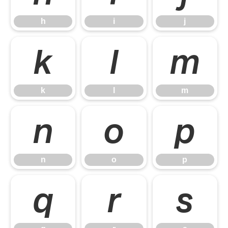
h
i
j
k
l
m
k
l
m
n
o
p
n
o
p
q
r
s