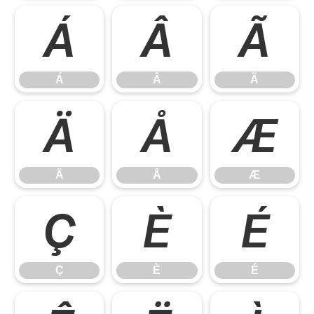
Á
Â
Ã
Á
Â
Ã
Ä
Å
Æ
Ä
Å
Æ
Ç
È
É
Ç
È
É