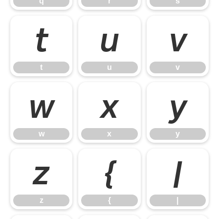
q
r
s
t
u
v
t
u
v
w
x
y
w
x
y
z
{
|
z
{
|