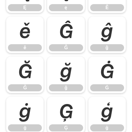
Ę
ę
Ě
ě
Ĝ
ĝ
ě
Ĝ
ĝ
Ğ
ğ
Ġ
Ğ
ğ
Ġ
ġ
Ģ
ģ
ġ
Ģ
ģ