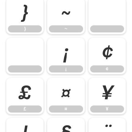
}
~
}
~
¡
¢
¡
¢
£
¤
¥
£
¤
¥