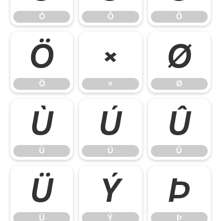
Ó
Ô
Õ
Ö
×
Ø
Ö
×
Ø
Ù
Ú
Û
Ù
Ú
Û
Ü
Ý
Þ
Ü
Ý
Þ