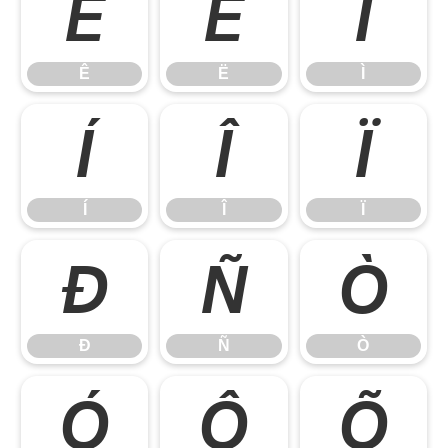
Ê
Ë
Ì
Ê
Ë
Ì
Í
Î
Ï
Í
Î
Ï
Ð
Ñ
Ò
Ð
Ñ
Ò
Ó
Ô
Õ