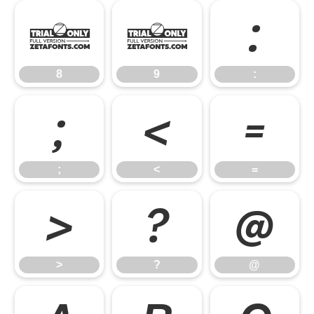
8
9
:
8
9
:
;
<
=
;
<
=
>
?
@
>
?
@