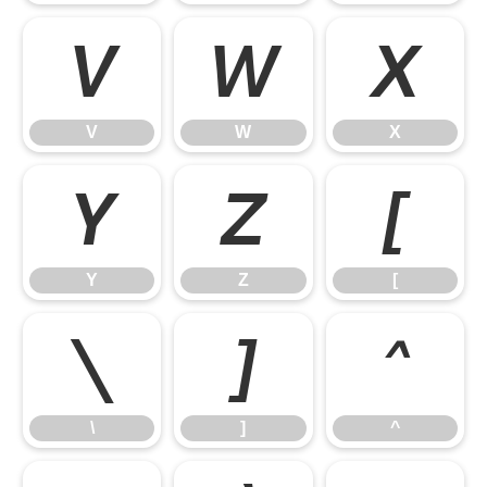
V
W
X
V
W
X
Y
Z
[
Y
Z
[
\
]
^
\
]
^