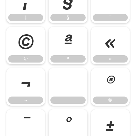
¦
§
¨
¦
§
¨
©
ª
«
©
ª
«
¬
®
¬
®
¯
°
±