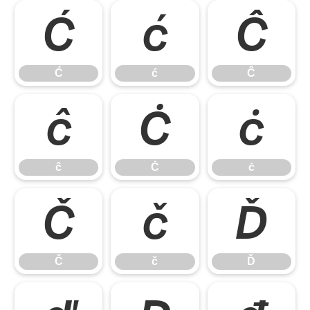
Ć
ć
Ĉ
Ć
ć
Ĉ
ĉ
Ċ
ċ
ĉ
Ċ
ċ
Č
č
Ď
Č
č
Ď