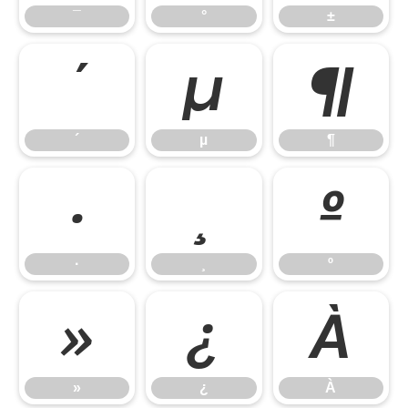
¯
°
±
´
µ
¶
´
µ
¶
·
¸
º
·
¸
º
»
¿
À
»
¿
À