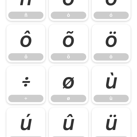
ñ
ò
ó
ô
õ
ö
ô
õ
ö
÷
ø
ù
÷
ø
ù
ú
û
ü