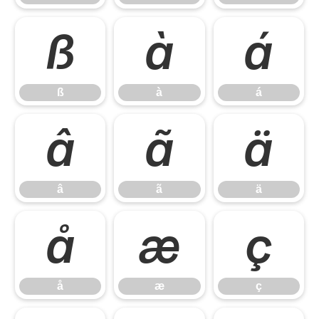
ß
à
á
ß
à
á
â
ã
ä
â
ã
ä
å
æ
ç
å
æ
ç