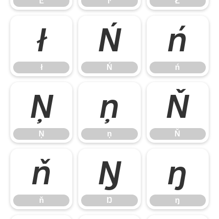
Ŀ
ŀ
Ł
ł
Ń
ń
ł
Ń
ń
Ņ
ņ
Ň
Ņ
ņ
Ň
ň
Ŋ
ŋ
ň
Ŋ
ŋ