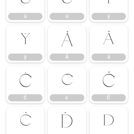
û
ü
ý
ÿ
Ă
ă
ÿ
Ă
ă
Ć
ć
Č
Ć
ć
Č
č
Ď
ď