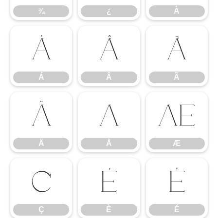
¾
¿
À
Á
Â
Ã
Á
Â
Ã
Ä
Å
Æ
Ä
Å
Æ
Ç
È
É
Ç
È
É