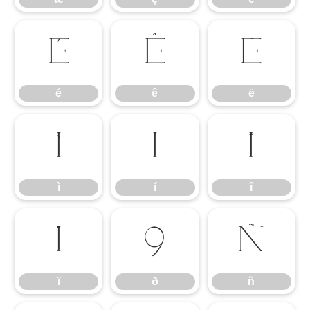
é
ê
ë
é
ê
ë
ì
í
î
ì
í
î
ï
ð
ñ
ï
ð
ñ