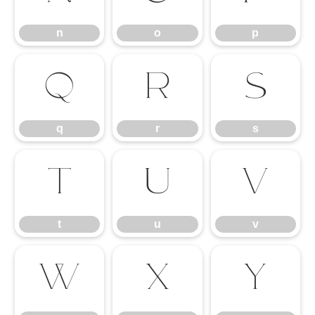
n
o
p
q
r
s
q
r
s
t
u
v
t
u
v
w
x
y