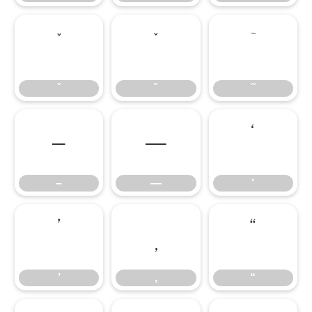
ˇ
˘
˜
ˇ
˘
˜
–
—
‘
–
—
‘
’
‚
“
’
‚
“