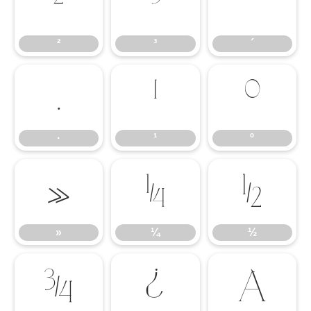
²
³
´
²
³
´
·
¹
º
·
¹
º
»
¼
½
»
¼
½
¾
¿
À