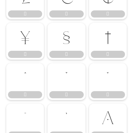

















