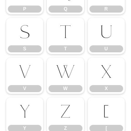
P
Q
R
S
T
U
S
T
U
V
W
X
V
W
X
Y
Z
[
Y
Z
[