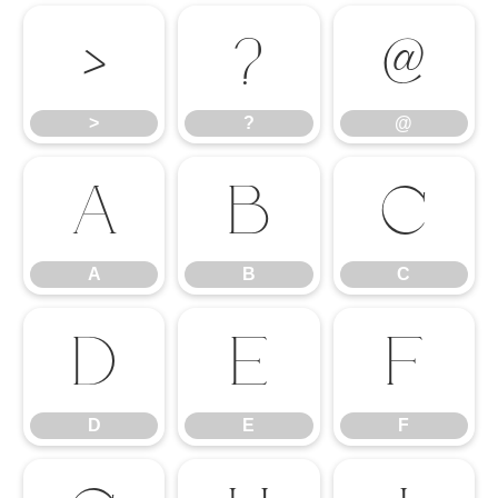
>
?
@
>
?
@
A
B
C
A
B
C
D
E
F
D
E
F