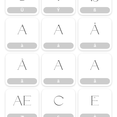
Ü
Ý
ß
à
á
â
à
á
â
ã
ä
å
ã
ä
å
æ
ç
è
æ
ç
è