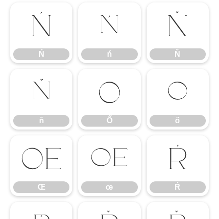
Ń
ń
Ň
Ń
ń
Ň
ň
Ő
ő
ň
Ő
ő
Œ
œ
Ŕ
Œ
œ
Ŕ