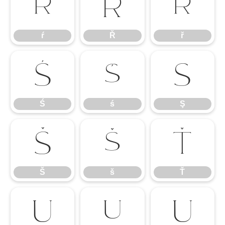
ŕ
Ř
ř
ŕ
Ř
ř
Ś
ś
Ş
Ś
ś
Ş
Š
š
Ť
Š
š
Ť
Ů
ů
Ű