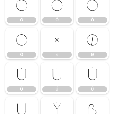
Ó
Ô
Õ
Ó
Ô
Õ
Ö
×
Ø
Ö
×
Ø
Ù
Ú
Û
Ù
Ú
Û
Ü
Ý
ß