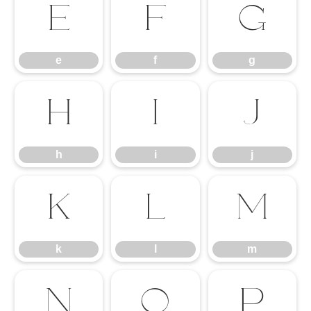
e
f
g
e
f
g
h
i
j
h
i
j
k
l
m
k
l
m
n
o
p