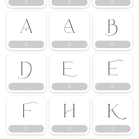




















