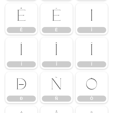
Ê
Ë
Ì
Ê
Ë
Ì
Í
Î
Ï
Í
Î
Ï
Ð
Ñ
Ò
Ð
Ñ
Ò