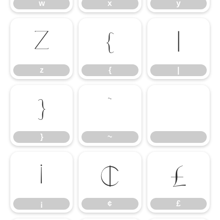
w
x
y
z
{
|
z
{
|
}
~
}
~
¡
¢
£
¡
¢
£