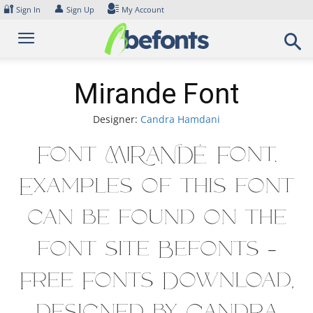
Skip
🔐
👤
Sign In
Sign Up
My Account
to
content
Mirande Font
Designer:
Candra Hamdani
Font Mirande Font.
Examples of this font
can be found on the
font site Befonts –
Free Fonts Download,