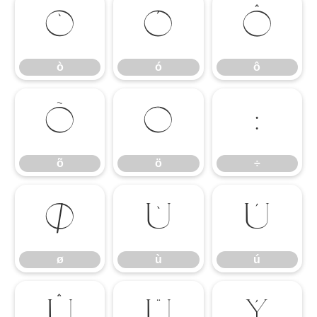
ò
ó
ô
ò
ó
ô
õ
ö
÷
õ
ö
÷
ø
ù
ú
ø
ù
ú
û
ü
ý