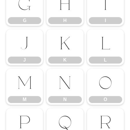
G
H
I
G
H
I
J
K
L
J
K
L
M
N
O
M
N
O
P
Q
R