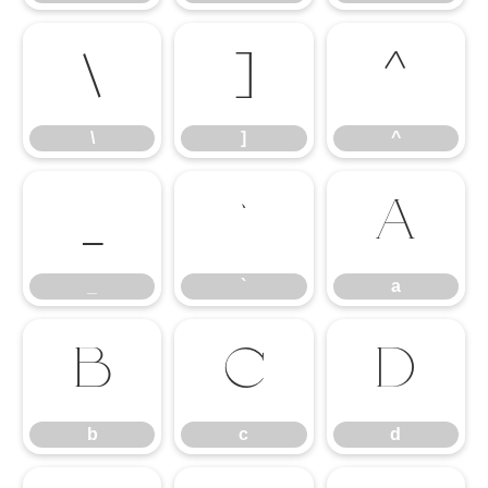
\
]
^
\
]
^
_
`
a
_
`
a
b
c
d
b
c
d