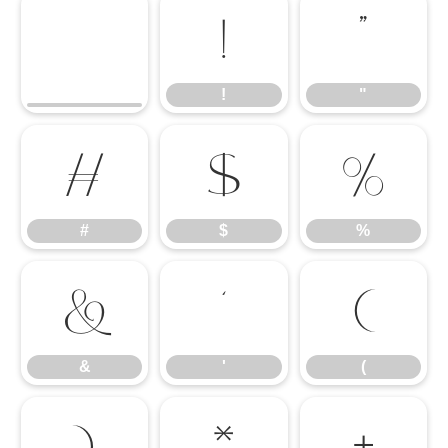
!
"
!
"
#
$
%
#
$
%
&
'
(
&
'
(
)
*
+