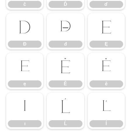
č
Ď
ď
Đ
đ
Ę
Đ
đ
Ę
ę
Ě
ě
ę
Ě
ě
ı
Ĺ
ĺ
ı
Ĺ
ĺ