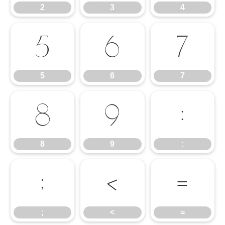
2
3
4
5
6
7
5
6
7
8
9
:
8
9
:
;
<
=
;
<
=