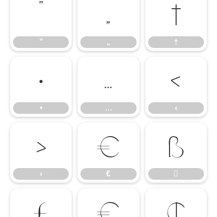
”
„
†
”
„
†
•
…
‹
•
…
‹
›
€

›
€



