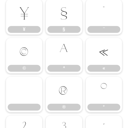
¥
§
¨
¥
§
¨
©
ª
«
©
ª
«
®
°
®
°