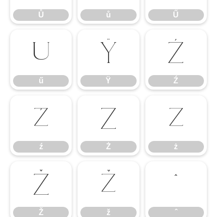
Ů
ů
Ű
ű
Ÿ
Ź
ű
Ÿ
Ź
ź
Ż
ż
ź
Ż
ż
Ž
ž
ˆ
Ž
ž
ˆ