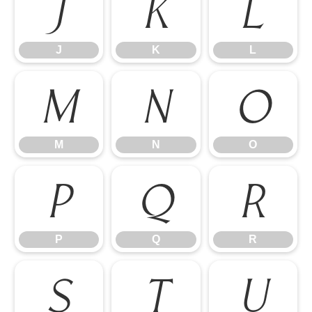
J
K
L
J
K
L
M
N
O
M
N
O
P
Q
R
P
Q
R
S
T
U