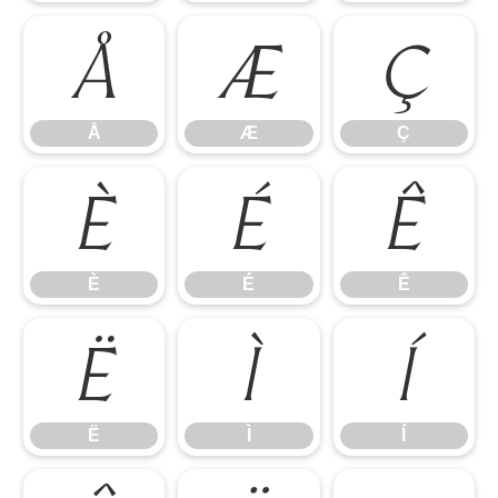
Å
Æ
Ç
Å
Æ
Ç
È
É
Ê
È
É
Ê
Ë
Ì
Í
Ë
Ì
Í