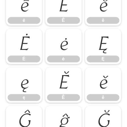
ē
Ĕ
ĕ
ē
Ĕ
ĕ
Ė
ė
Ę
Ė
ė
Ę
ę
Ě
ě
ę
Ě
ě
Ĝ
ĝ
Ğ