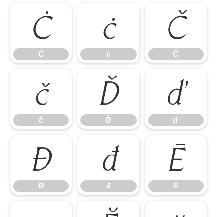
Ċ
ċ
Č
Ċ
ċ
Č
č
Ď
ď
č
Ď
ď
Đ
đ
Ē
Đ
đ
Ē