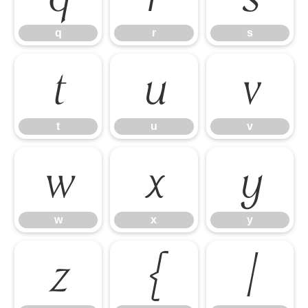
q
r
s
t
u
v
t
u
v
w
x
y
w
x
y
z
{
|