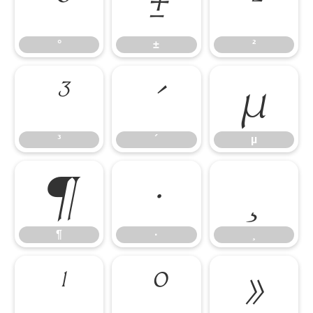
°
±
²
°
±
²
³
´
µ
³
´
µ
¶
·
¸
¶
·
¸
¹
º
»