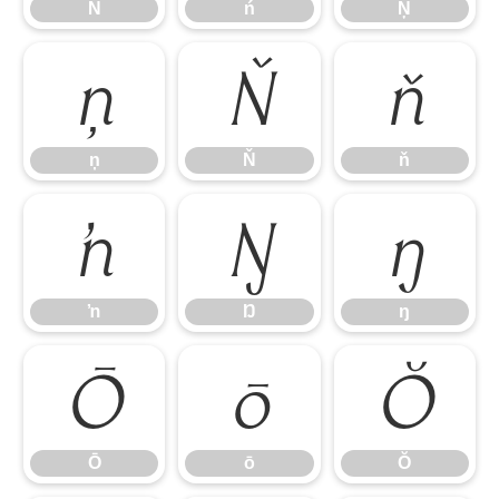
Ń
ń
Ņ
ņ
Ň
ň
ņ
Ň
ň
ŉ
Ŋ
ŋ
ŉ
Ŋ
ŋ
Ō
ō
Ŏ
Ō
ō
Ŏ