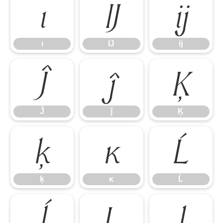
ı
Ĳ
ĳ
ı
Ĳ
ĳ
Ĵ
ĵ
Ķ
Ĵ
ĵ
Ķ
ķ
ĸ
Ĺ
ķ
ĸ
Ĺ
ĺ
Ļ
ļ