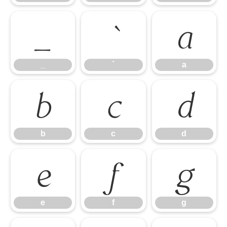
_
`
a
_
`
a
b
c
d
b
c
d
e
f
g
e
f
g