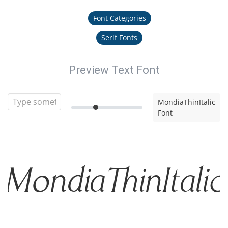
Font Categories
Serif Fonts
Preview Text Font
MondiaThinItalic
Font
MondiaThinItalic