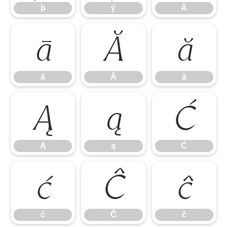
þ
ÿ
Ā
ā
Ă
ă
ā
Ă
ă
Ą
ą
Ć
Ą
ą
Ć
ć
Ĉ
ĉ
ć
Ĉ
ĉ