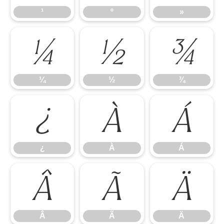
¹
º
»
¼
½
¾
¼
½
¾
¿
À
Á
¿
À
Á
Â
Ã
Ä
Â
Ã
Ä