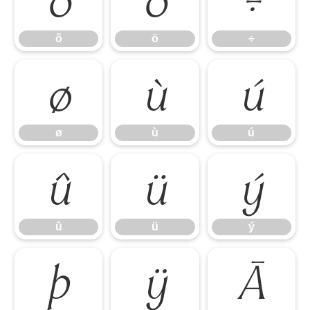
õ
ö
÷
õ
ö
÷
ø
ù
ú
ø
ù
ú
û
ü
ý
û
ü
ý
þ
ÿ
Ā