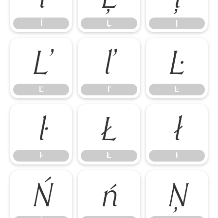
ĺ
Ļ
ļ
Ľ
ľ
Ŀ
Ľ
ľ
Ŀ
ŀ
Ł
ł
ŀ
Ł
ł
Ń
ń
Ņ