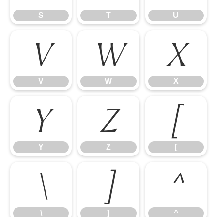
S
T
U
V
W
X
V
W
X
Y
Z
[
Y
Z
[
\
]
^
\
]
^