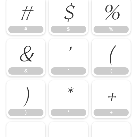
#
$
%
#
$
%
&
'
(
&
'
(
)
*
+
)
*
+