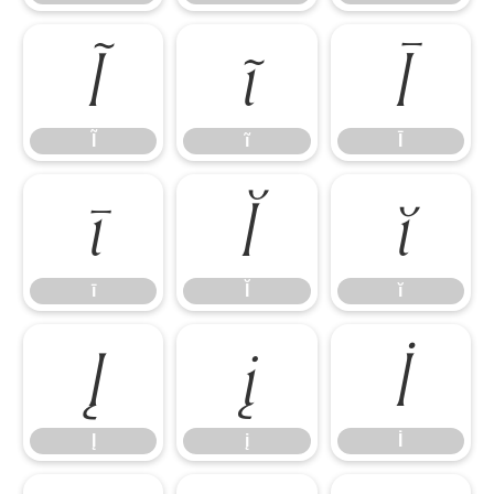
Ĩ
ĩ
Ī
Ĩ
ĩ
Ī
ī
Ĭ
ĭ
ī
Ĭ
ĭ
Į
į
İ
Į
į
İ