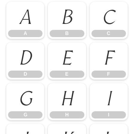
A
B
C
A
B
C
D
E
F
D
E
F
G
H
I
G
H
I