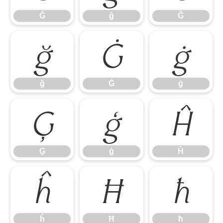
Ĝ
ĝ
Ğ
ğ
Ġ
ġ
ğ
Ġ
ġ
Ģ
ģ
Ĥ
Ģ
ģ
Ĥ
ĥ
Ħ
ħ
ĥ
Ħ
ħ