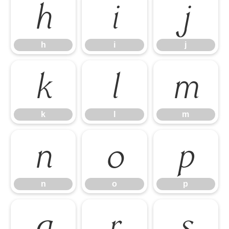
h
i
j
h
i
j
k
l
m
k
l
m
n
o
p
n
o
p
q
r
s