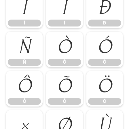
Î
Ï
Ð
Î
Ï
Ð
Ñ
Ò
Ó
Ñ
Ò
Ó
Ô
Õ
Ö
Ô
Õ
Ö
×
Ø
Ù