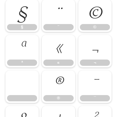
§
¨
©
§
¨
©
ª
«
¬
ª
«
¬
®
¯
®
¯