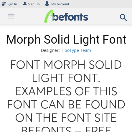
Skip
🔐
👤
Sign In
Sign Up
My Account
to
content
Morph Solid Light Font
Designer:
TipoType Team
Font Morph Solid
Light Font.
Examples of this
font can be found
on the font site