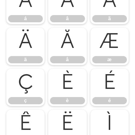
á
â
ã
á
â
ã
ä
å
æ
ä
å
æ
ç
è
é
ç
è
é
ê
ë
ì