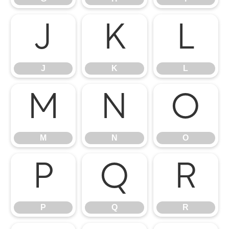
J
K
L
J
K
L
M
N
O
M
N
O
P
Q
R
P
Q
R