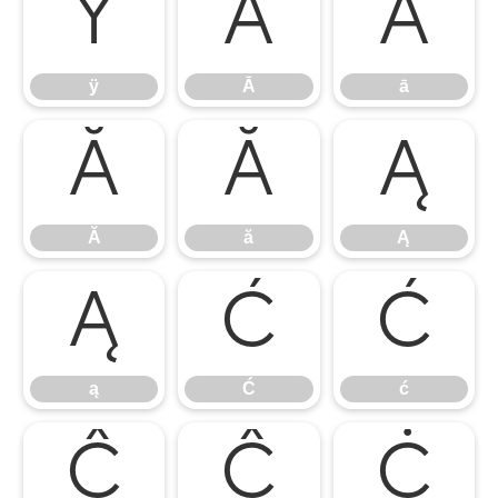
ÿ
Ā
ā
ÿ
Ā
ā
Ă
ă
Ą
Ă
ă
Ą
ą
Ć
ć
ą
Ć
ć
Ĉ
ĉ
Ċ