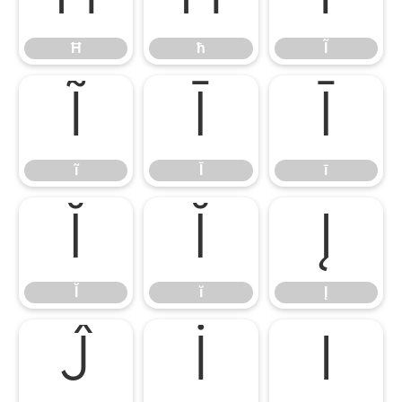
Ħ
ħ
Ĩ
ĩ
Ī
ī
ĩ
Ī
ī
Ĭ
ĭ
Į
Ĭ
ĭ
Į
į
İ
ı