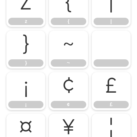
z
{
|
z
{
|
}
~
}
~
¡
¢
£
¡
¢
£
¤
¥
¦