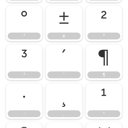
°
±
²
°
±
²
³
´
¶
³
´
¶
·
¸
¹
·
¸
¹