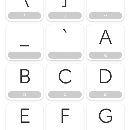
\
]
^
_
`
a
_
`
a
b
c
d
b
c
d
e
f
g