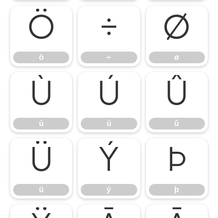
ö
÷
ø
ö
÷
ø
ù
ú
û
ù
ú
û
ü
ý
þ
ü
ý
þ