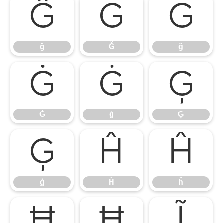
ĝ
Ğ
ğ
ĝ
Ğ
ğ
Ġ
ġ
Ģ
Ġ
ġ
Ģ
ģ
Ĥ
ĥ
ģ
Ĥ
ĥ
Ħ
ħ
Ĩ