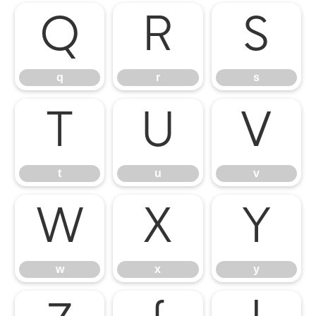
q
r
s
q
r
s
t
u
v
t
u
v
w
x
y
w
x
y