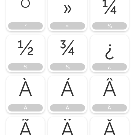
º
»
¼
º
»
¼
½
¾
¿
½
¾
¿
À
Á
Â
À
Á
Â
Ã
Ä
Å