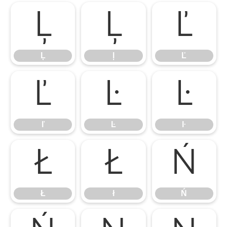
Ļ
ļ
Ľ
Ļ
ļ
Ľ
ľ
Ŀ
ŀ
ľ
Ŀ
ŀ
Ł
ł
Ń
Ł
ł
Ń