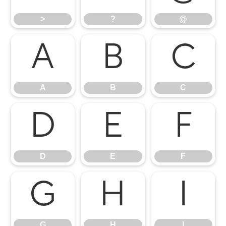
>
?
@
A
B
C
A
B
C
D
E
F
D
E
F
G
H
I
G
H
I