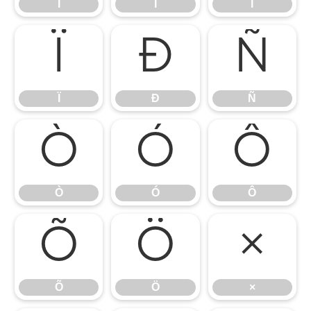
Ì
Í
Î
Ï
Ð
Ñ
Ï
Ð
Ñ
Ò
Ó
Ô
Ò
Ó
Ô
Õ
Ö
×
Õ
Ö
×