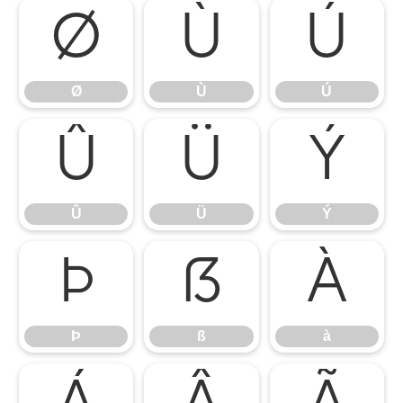
Ø
Ù
Ú
Ø
Ù
Ú
Û
Ü
Ý
Û
Ü
Ý
Þ
ß
à
Þ
ß
à