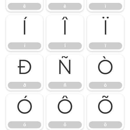
ê
ë
ì
í
î
ï
í
î
ï
ð
ñ
ò
ð
ñ
ò
ó
ô
õ
ó
ô
õ