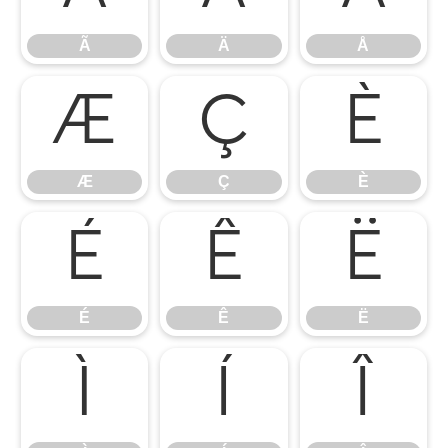
Ã
Ä
Å
Æ
Ç
È
Æ
Ç
È
É
Ê
Ë
É
Ê
Ë
Ì
Í
Î