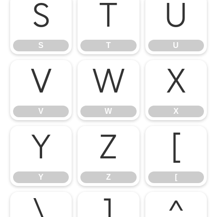
S
T
U
S
T
U
V
W
X
V
W
X
Y
Z
[
Y
Z
[
\
]
^