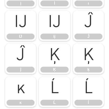
į
İ
ı
Ĳ
ĳ
Ĵ
Ĳ
ĳ
Ĵ
ĵ
Ķ
ķ
ĵ
Ķ
ķ
ĸ
Ĺ
ĺ
ĸ
Ĺ
ĺ