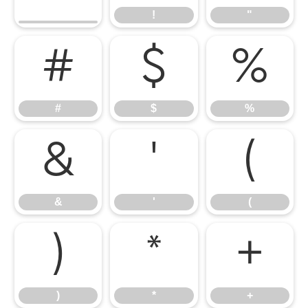
!
"
#
$
%
#
$
%
&
'
(
&
'
(
)
*
+
)
*
+