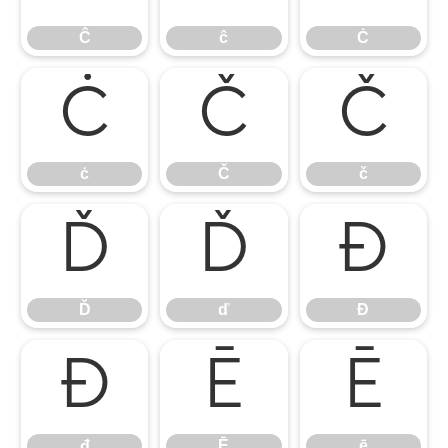
Ĉ
ĉ
Ċ
ċ
Č
č
ċ
Č
č
Ď
ď
Đ
Ď
ď
Đ
đ
Ē
ē
đ
Ē
ē