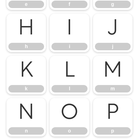
e
f
g
h
i
j
h
i
j
k
l
m
k
l
m
n
o
p
n
o
p