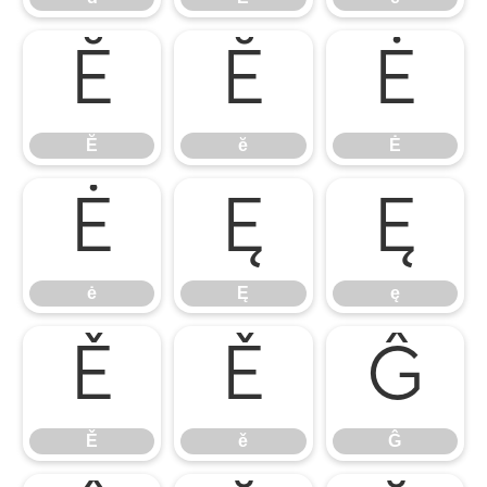
Ĕ
ĕ
Ė
Ĕ
ĕ
Ė
ė
Ę
ę
ė
Ę
ę
Ě
ě
Ĝ
Ě
ě
Ĝ