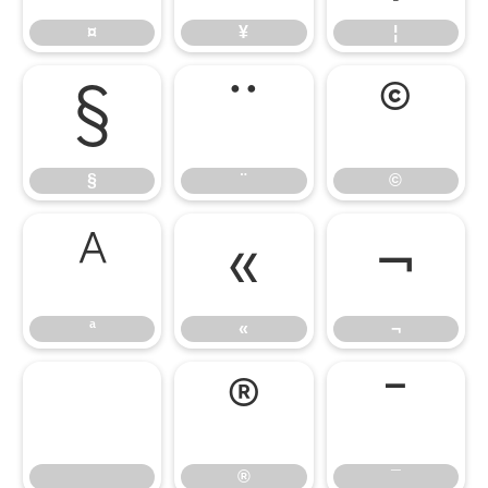
¤
¥
¦
§
¨
©
§
¨
©
ª
«
¬
ª
«
¬
®
¯
®
¯