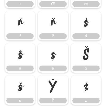
ı
Œ
œ
ŕ
ř
ś
ŕ
ř
ś
ŝ
ş
Š
ŝ
ş
Š
š
Ÿ
ź
š
Ÿ
ź