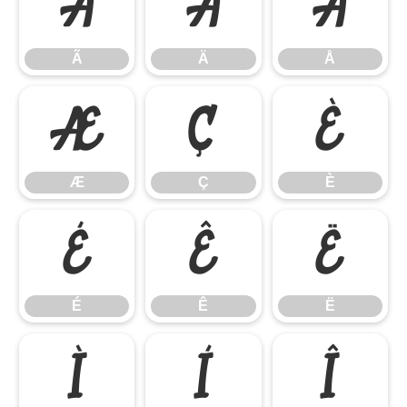
Ã
Ä
Å
Ã
Ä
Å
Æ
Ç
È
Æ
Ç
È
É
Ê
Ë
É
Ê
Ë
Ì
Í
Î