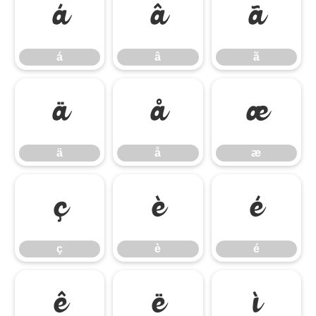
á
â
ã
á
â
ã
ä
å
æ
ä
å
æ
ç
è
é
ç
è
é
ê
ë
ì