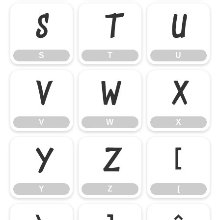
S
T
U
S
T
U
V
W
X
V
W
X
Y
Z
[
Y
Z
[