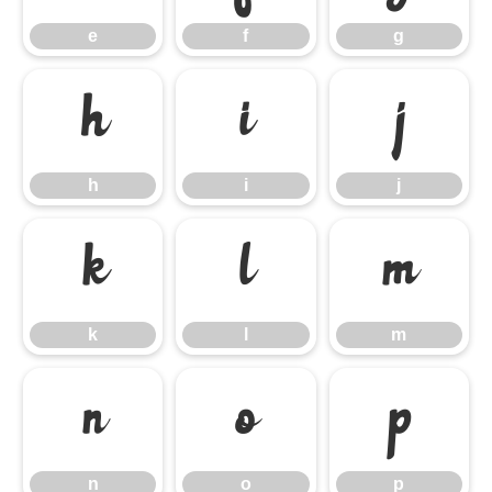
e
f
g
h
i
j
h
i
j
k
l
m
k
l
m
n
o
p
n
o
p