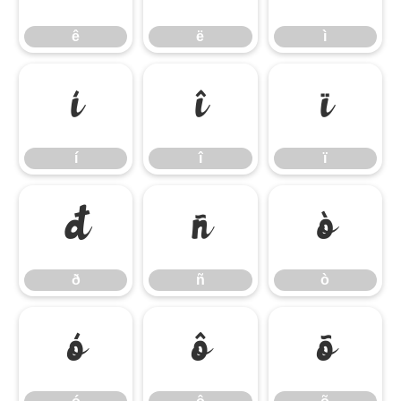
ê
ë
ì
í
î
ï
í
î
ï
ð
ñ
ò
ð
ñ
ò
ó
ô
õ