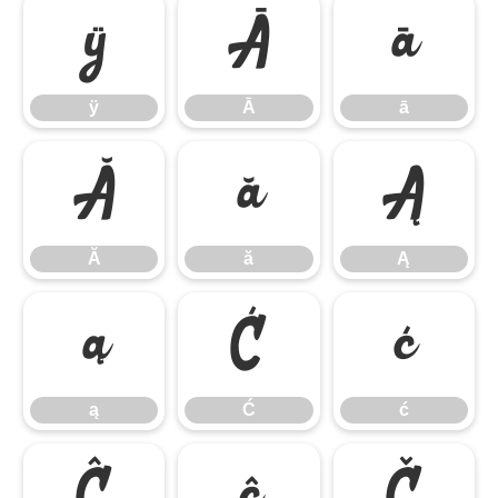
ÿ
Ā
ā
ÿ
Ā
ā
Ă
ă
Ą
Ă
ă
Ą
ą
Ć
ć
ą
Ć
ć