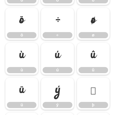
ó
ô
õ
ö
÷
ø
ö
÷
ø
ù
ú
û
ù
ú
û
ü
ý
þ
ü
ý
þ