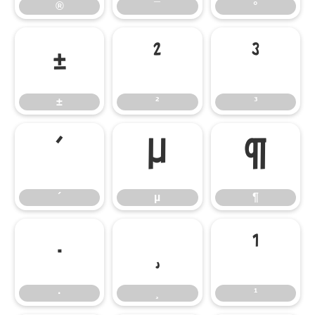
®
¯
°
±
²
³
±
²
³
´
µ
¶
´
µ
¶
·
¸
¹
·
¸
¹