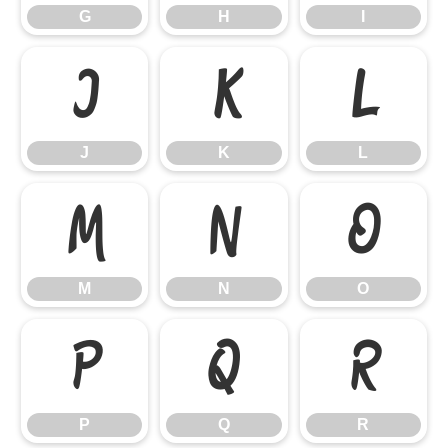
G
H
I
J
K
L
J
K
L
M
N
O
M
N
O
P
Q
R
P
Q
R