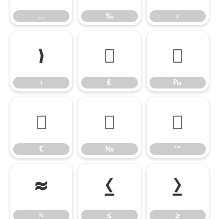
…
‰
‹
›
₤
₧
›
₤
₧
€
№
™
€
№
™
≈
≤
≥
≈
≤
≥