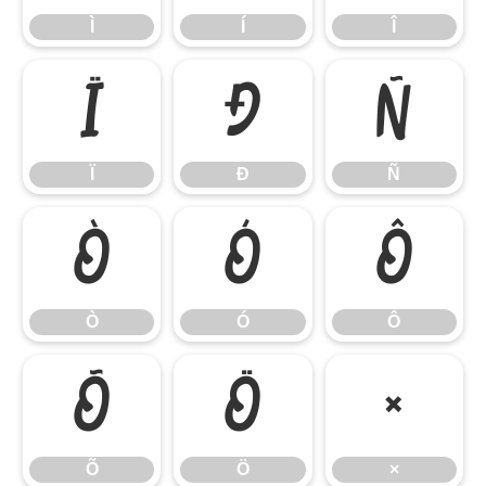
Ì
Í
Î
Ï
Ð
Ñ
Ï
Ð
Ñ
Ò
Ó
Ô
Ò
Ó
Ô
Õ
Ö
×
Õ
Ö
×