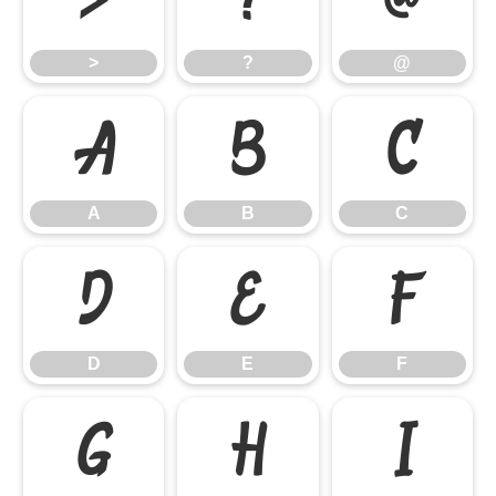
>
?
@
>
?
@
A
B
C
A
B
C
D
E
F
D
E
F
G
H
I