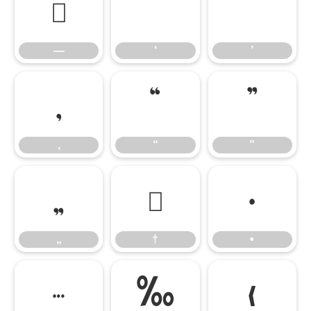
—
‘
’
—
‘
’
‚
“
”
‚
“
”
„
†
•
„
†
•
…
‰
‹