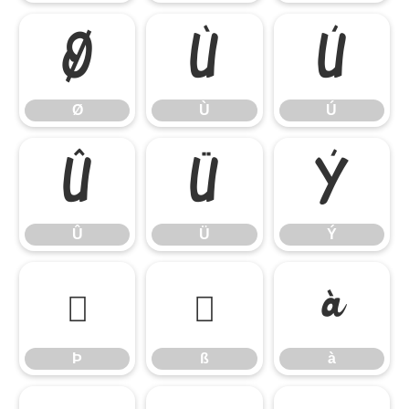
Ø
Ù
Ú
Ø
Ù
Ú
Û
Ü
Ý
Û
Ü
Ý
Þ
ß
à
Þ
ß
à