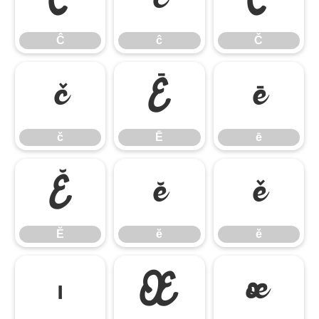
Ĉ
ĉ
Č
Ĉ
ĉ
Č
č
Ē
ē
č
Ē
ē
Ĕ
ĕ
ě
Ĕ
ĕ
ě
ı
Œ
œ