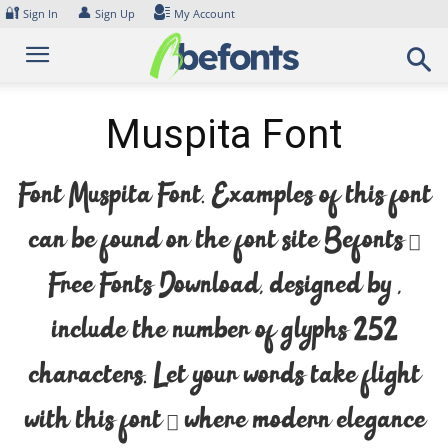
Skip
🔐
👤
Sign In
Sign Up
My Account
to
content
Muspita Font
Font Muspita Font. Examples of this font
can be found on the font site Befonts –
Free Fonts Download, designed by ,
include the number of glyphs 252
characters. Let your words take flight
with this font — where modern elegance