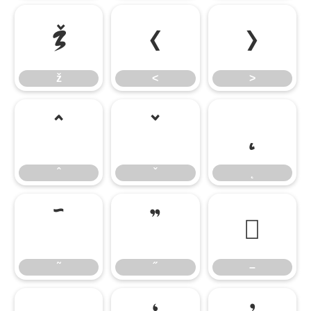
ž
˂
˃
ž
˂
˃
ˆ
ˇ
˛
ˆ
ˇ
˛
˜
˝
–
˜
˝
–