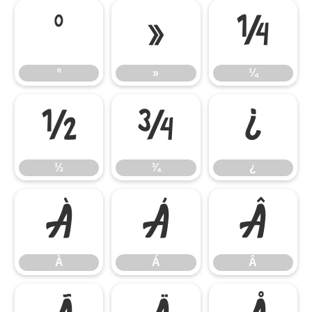
º
»
¼
º
»
¼
½
¾
¿
½
¾
¿
À
Á
Â
À
Á
Â