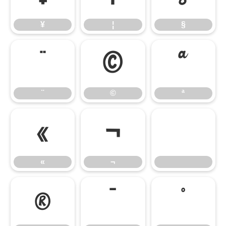
¥
¦
§
¨
©
ª
¨
©
ª
«
¬
«
¬
®
¯
°