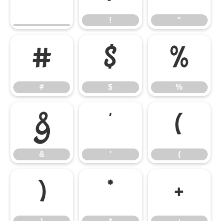
!
"
#
$
%
#
$
%
&
'
(
&
'
(
)
*
+