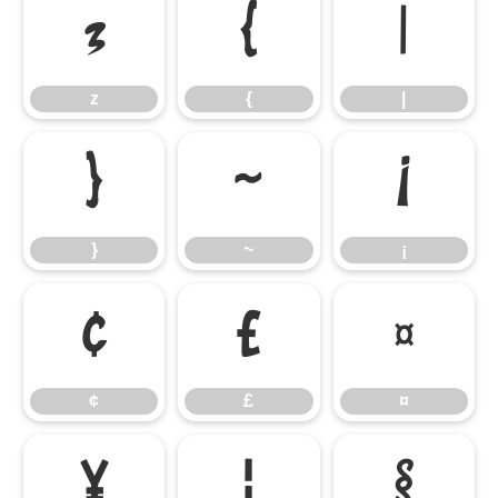
z
{
|
z
{
|
}
~
¡
}
~
¡
¢
£
¤
¢
£
¤
¥
¦
§