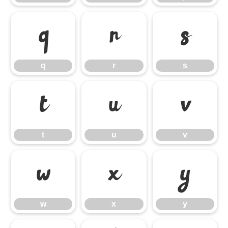
q
r
s
q
r
s
t
u
v
t
u
v
w
x
y
w
x
y