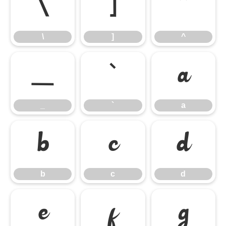
\
]
^
\
]
^
_
`
a
_
`
a
b
c
d
b
c
d
e
f
g