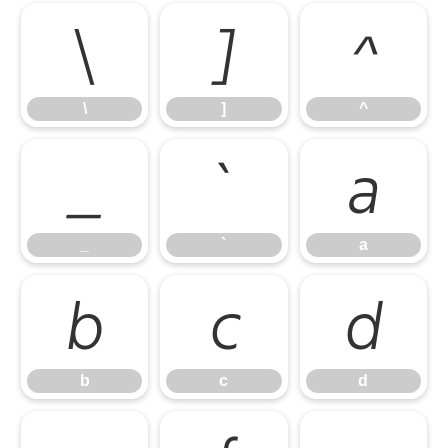
\
]
^
\
]
^
_
`
a
_
`
a
b
c
d
b
c
d