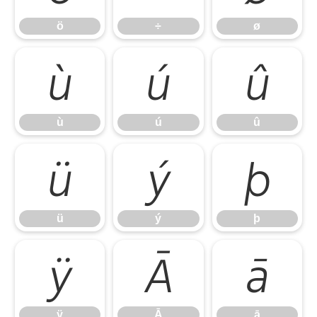
ö
÷
ø
ù
ú
û
ù
ú
û
ü
ý
þ
ü
ý
þ
ÿ
Ā
ā
ÿ
Ā
ā