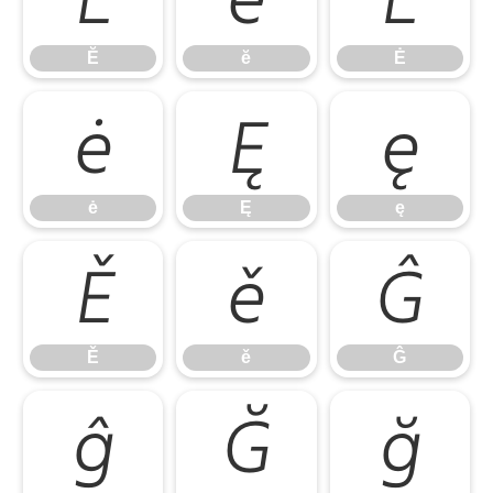
Ĕ
ĕ
Ė
ė
Ę
ę
ė
Ę
ę
Ě
ě
Ĝ
Ě
ě
Ĝ
ĝ
Ğ
ğ