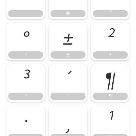
®
¯
°
±
²
°
±
²
³
´
¶
³
´
¶
·
¸
¹