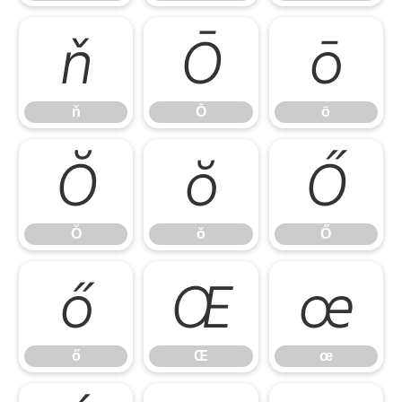
ň
Ō
ō
ň
Ō
ō
Ŏ
ŏ
Ő
Ŏ
ŏ
Ő
ő
Œ
œ
ő
Œ
œ