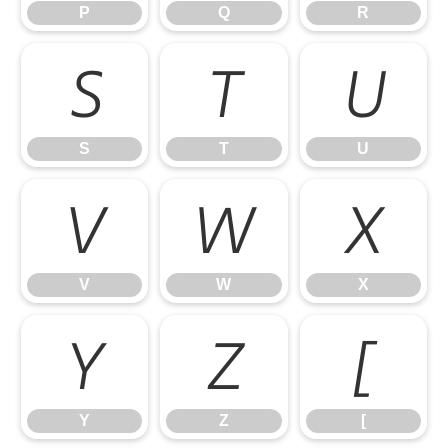
P
Q
R
S
T
U
S
T
U
V
W
X
V
W
X
Y
Z
[
Y
Z
[