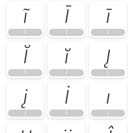
ĩ
Ī
ī
ĩ
Ī
ī
Ĭ
ĭ
Į
Ĭ
ĭ
Į
į
İ
ı
į
İ
ı