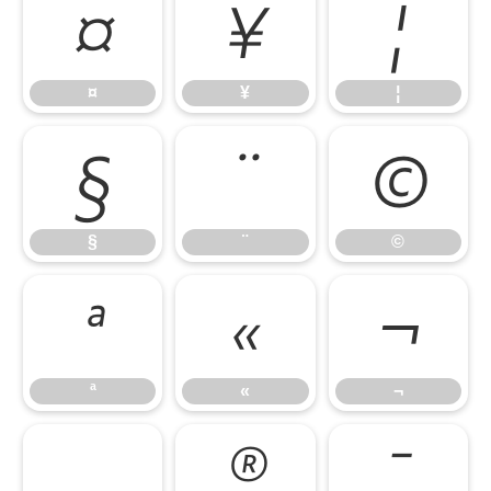
¤
¥
¦
¤
¥
¦
§
¨
©
§
¨
©
ª
«
¬
ª
«
¬
®
¯