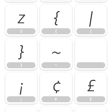
z
{
|
z
{
|
}
~
}
~
¡
¢
£
¡
¢
£