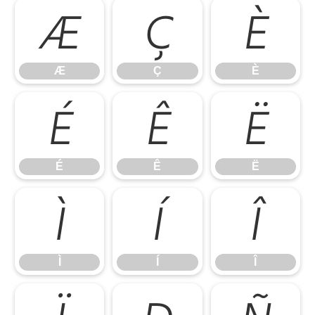
Æ
Ç
È
Æ
Ç
È
É
Ê
Ë
É
Ê
Ë
Ì
Í
Î
Ì
Í
Î