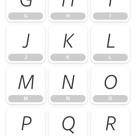
G
H
I
J
K
L
J
K
L
M
N
O
M
N
O
P
Q
R