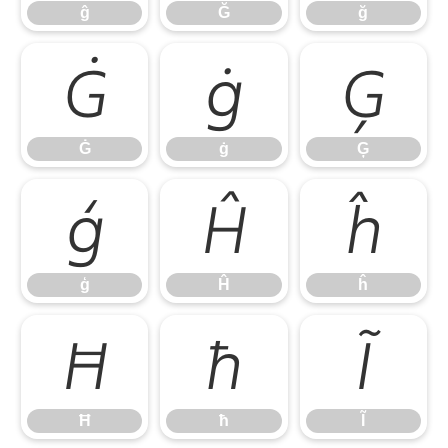
ĝ
Ğ
ğ
Ġ
ġ
Ģ
Ġ
ġ
Ģ
ģ
Ĥ
ĥ
ģ
Ĥ
ĥ
Ħ
ħ
Ĩ
Ħ
ħ
Ĩ