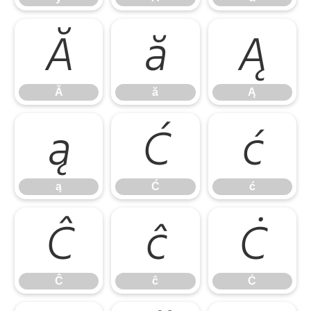
Ă
ă
Ą
Ă
ă
Ą
ą
Ć
ć
ą
Ć
ć
Ĉ
ĉ
Ċ
Ĉ
ĉ
Ċ