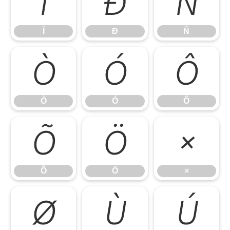
Ï
Ð
Ñ
Ï
Ð
Ñ
Ò
Ó
Ô
Ò
Ó
Ô
Õ
Ö
×
Õ
Ö
×
Ø
Ù
Ú