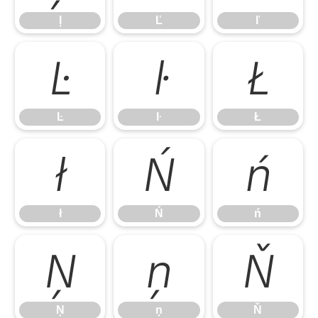
ļ
Ľ
ľ
Ŀ
ŀ
Ł
Ŀ
ŀ
Ł
ł
Ń
ń
ł
Ń
ń
Ņ
ņ
Ň
Ņ
ņ
Ň