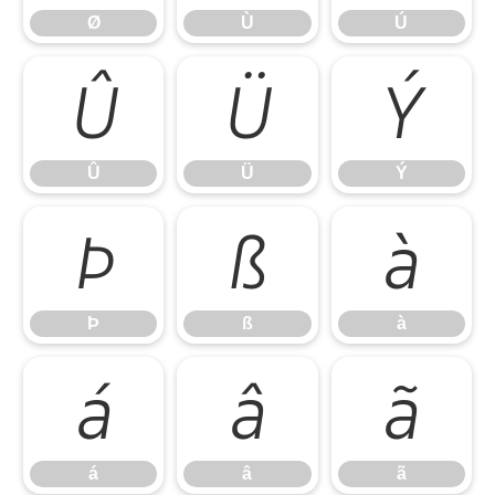
Ø
Ù
Ú
Û
Ü
Ý
Û
Ü
Ý
Þ
ß
à
Þ
ß
à
á
â
ã
á
â
ã