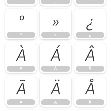
·
¸
¹
º
»
¿
º
»
¿
À
Á
Â
À
Á
Â
Ã
Ä
Å
Ã
Ä
Å