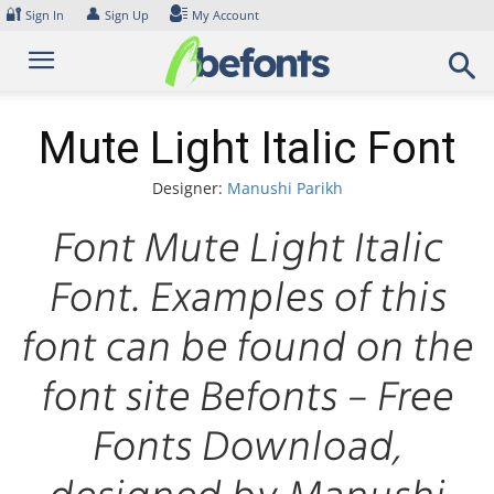
Skip
🔐
👤
Sign In
Sign Up
My Account
to
content
Mute Light Italic Font
Designer:
Manushi Parikh
Font Mute Light Italic
Font. Examples of this
font can be found on the
font site Befonts – Free
Fonts Download,