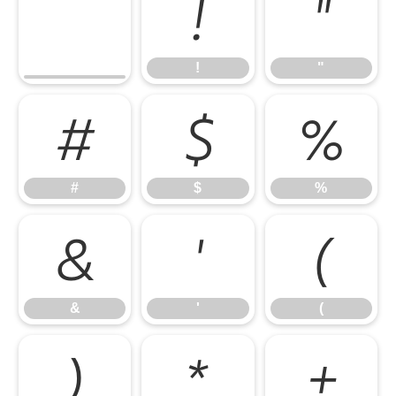
!
"
!
"
#
$
%
#
$
%
&
'
(
&
'
(
)
*
+