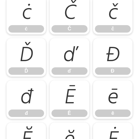
ċ
Č
č
ċ
Č
č
Ď
ď
Đ
Ď
ď
Đ
đ
Ē
ē
đ
Ē
ē
Ĕ
ĕ
Ė