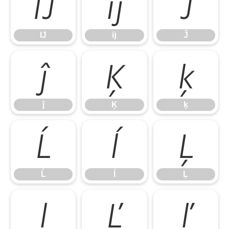
Ĳ
ĳ
Ĵ
Ĳ
ĳ
Ĵ
ĵ
Ķ
ķ
ĵ
Ķ
ķ
Ĺ
ĺ
Ļ
Ĺ
ĺ
Ļ
ļ
Ľ
ľ