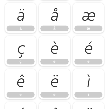
ä
å
æ
ä
å
æ
ç
è
é
ç
è
é
ê
ë
ì
ê
ë
ì