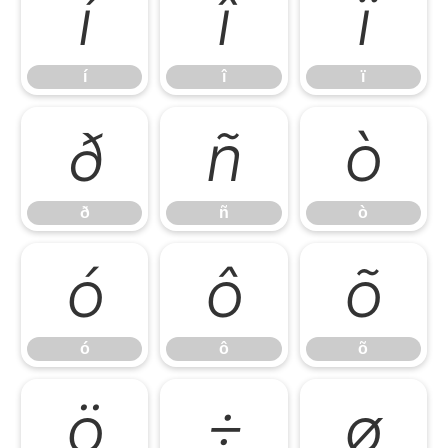
í
î
ï
í
î
ï
ð
ñ
ò
ð
ñ
ò
ó
ô
õ
ó
ô
õ
ö
÷
ø