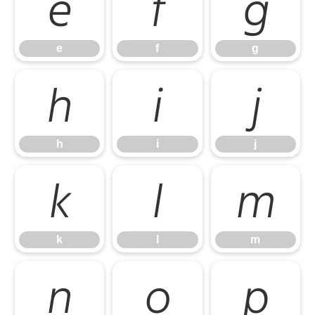
e
f
g
e
f
g
h
i
j
h
i
j
k
l
m
k
l
m
n
o
p