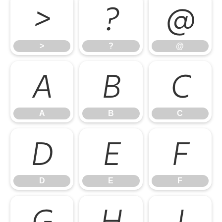
>
?
@
>
?
@
A
B
C
A
B
C
D
E
F
D
E
F
G
H
I