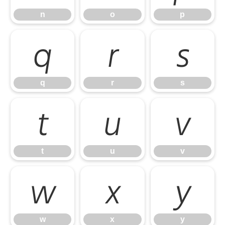
n
o
p
q
r
s
q
r
s
t
u
v
t
u
v
w
x
y
w
x
y